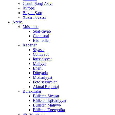
Cənub-Şərqi Asiya
Avropa
Böyük Şərq
Xəzər hövzəsi
Arxiv
Müsahibə
Sual-cavab
Çətin sual
Bizimkiler
Xəbərlər
Siyasət
Cəmiyyət
İqtisadiyyat
Maliyyə
Enerji
Dünyada
Mədəniyyət
Foto sessiyalar
Aktual Reportaj
Buraxılışlar
Bülleten Siyasət
Bülleten İqtisadiyyat
Bülleten Maliyyə
Bülleten Energetika
Söz istəyirəm