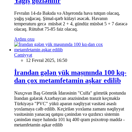
Yağış gözlənilir
Fevralın 14-də Bakıda və Abşeronda hava tutqun olacaq,
yağış yağacaq. Şimal-qərb küləyi əsəcək. Havanın
temperaturu gecə müsbət 2 + 4, gündüz müsbət 5 + 7 dərəcə
olacaq. Rütubət 75-85 faiz olacaq.
Ardını oxu
Cəmiyyət
12 Fevral 2025, 16:50
İrandan gələn yük maşınında 100 kq-
dan çox metamfetamin aşkar edilib
Naxçıvan Baş Gömrük İdarəsinin "Culfa" gömrük postunda
İrandan gələrək Azərbaycan ərazisindən tranzit keçməklə
Türkiyəyə "PVC" yükü aparan nəqliyyat vasitəsi əsaslı
yoxlamaya cəlb edilib. Keçirilən yoxlama zamanı nəqliyyat
vasitəsinin yanacaq qatqısı çənindən və qızdırıcı sistemin
çənindən maye halında 101 kq 400 qram psixotrop maddə -
metamfetamin aşkar edilib