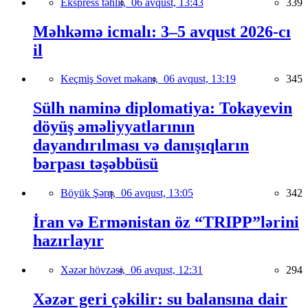
Ekspress təhlil,
06 avqust, 13:43
339
Məhkəmə icmalı: 3–5 avqust 2026-cı
il
Keçmiş Sovet məkanı,
06 avqust, 13:19
345
Sülh naminə diplomatiya: Tokayevin
döyüş əməliyyatlarının
dayandırılması və danışıqların
bərpası təşəbbüsü
Böyük Şərq,
06 avqust, 13:05
342
İran və Ermənistan öz “TRIPP”lərini
hazırlayır
Xəzər hövzəsi,
06 avqust, 12:31
294
Xəzər geri çəkilir: su balansına dair