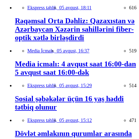
Ekspress təhlil,
05 avqust, 18:11
616
Rəqəmsal Orta Dəhliz: Qazaxıstan və
Azərbaycan Xəzərin sahillərini fiber-
optik xətlə birləşdirdi
Media İcmalı,
05 avqust, 16:37
519
Media icmalı: 4 avqust saat 16:00-dan
5 avqust saat 16:00-dək
Ekspress təhlil,
05 avqust, 15:29
514
Sosial şəbəkələr üçün 16 yaş həddi
tətbiq olunur
Ekspress təhlil,
05 avqust, 15:12
471
Dövlət əmlakının qurumlar arasında