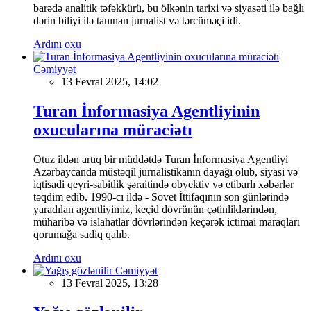
barədə analitik təfəkkürü, bu ölkənin tarixi və siyasəti ilə bağlı
dərin biliyi ilə tanınan jurnalist və tərcüməçi idi.
Ardını oxu
Cəmiyyət
13 Fevral 2025, 14:02
Turan İnformasiya Agentliyinin
oxucularına müraciətı
Otuz ildən artıq bir müddətdə Turan İnformasiya Agentliyi
Azərbaycanda müstəqil jurnalistikanın dayağı olub, siyasi və
iqtisadi qeyri-sabitlik şəraitində obyektiv və etibarlı xəbərlər
təqdim edib. 1990-cı ildə - Sovet İttifaqının son günlərində
yaradılan agentliyimiz, keçid dövrünün çətinliklərindən,
müharibə və islahatlar dövrlərindən keçərək ictimai maraqları
qorumağa sadiq qalıb.
Ardını oxu
Cəmiyyət
13 Fevral 2025, 13:28