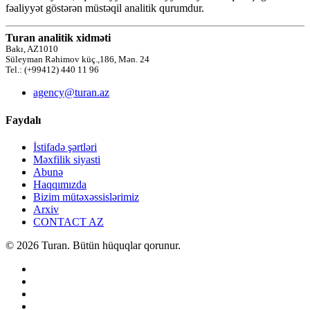
fəaliyyət göstərən müstəqil analitik qurumdur.
Turan analitik xidməti
Bakı, AZ1010
Süleyman Rəhimov küç.,186, Mən. 24
Tel.: (+99412) 440 11 96
agency@turan.az
Faydalı
İstifadə şərtləri
Məxfilik siyasti
Abunə
Haqqımızda
Bizim mütəxəssislərimiz
Arxiv
CONTACT AZ
© 2026 Turan. Bütün hüquqlar qorunur.