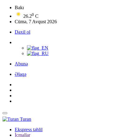
Bakı
0
26.2
C
Cümə, 7 Avqust 2026
Daxil ol
Abunə
Əlaqə
Turan
Ekspress təhlil
İcmallar