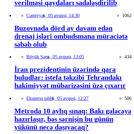
verilməsi qaydaları sadələşdirilib
Cəmiyyət,
05 avqust, 14:30
1062
Buzovnada dörd ay davam edən
drenaj işləri ombudsmana müraciətə
səbəb olub
Böyük Şərq,
05 avqust, 13:05
434
İran prezidentinin üzərində qara
buludlar: istefa təkzibi Tehrandakı
hakimiyyət mübarizəsini üzə çıxarır
Ekspress təhlil,
05 avqust, 12:27
506
Metroda 10 aylıq sınaq: Bakı gələcəyə
hazırlaşır, bəs sərnişin bu günün
yükünü necə daşıyacaq?