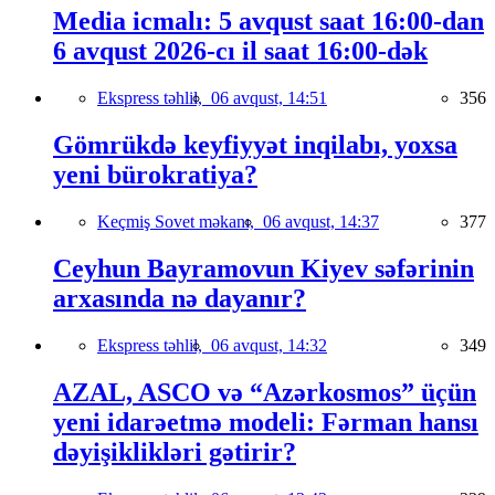
Media icmalı: 5 avqust saat 16:00-dan
6 avqust 2026-cı il saat 16:00-dək
Ekspress təhlil,
06 avqust, 14:51
356
Gömrükdə keyfiyyət inqilabı, yoxsa
yeni bürokratiya?
Keçmiş Sovet məkanı,
06 avqust, 14:37
377
Ceyhun Bayramovun Kiyev səfərinin
arxasında nə dayanır?
Ekspress təhlil,
06 avqust, 14:32
349
AZAL, ASCO və “Azərkosmos” üçün
yeni idarəetmə modeli: Fərman hansı
dəyişiklikləri gətirir?