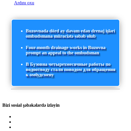
Ardını oxu
Buzovnada dörd ay davam edən drenaj işləri
ombudsmana müraciətə səbəb olub
Four-month drainage works in Buzovna
prompt an appeal to the ombudsman
В Бузовна четырехмесячные работы по
водоотводу стали поводом для обращения
к омбудсмену
Bizi sosial şəbəkələrdə izləyin