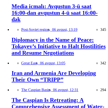
Media icmalı: Avqustun 3-ü saat
16:00-dan avqustun 4-ü saat 16:00-
dək
Post-Soviet region,
06 avqust, 13:19
345
Diplomacy in the Name of Peace:
Tokayev’s Initiative to Halt Hostilities
and Resume Negotiations
Great East,
06 avqust, 13:05
342
Iran and Armenia Are Developing
Their Own “TRIPP”
The Caspian Basin,
06 avqust, 12:31
294
The Caspian Is Retreating: A
Comprehensive Assessment of Water-