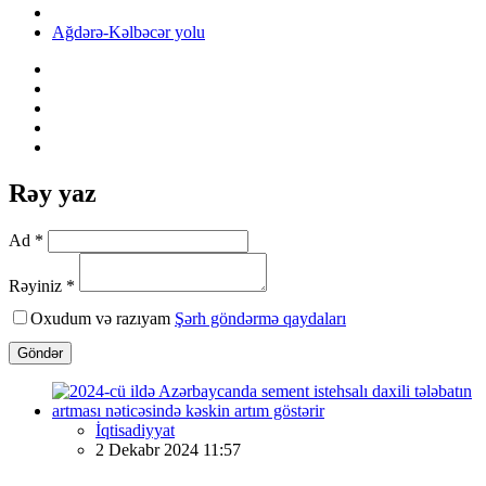
Ağdərə-Kəlbəcər yolu
Rəy yaz
Ad *
Rəyiniz *
Oxudum və razıyam
Şərh göndərmə qaydaları
Göndər
İqtisadiyyat
2 Dekabr 2024 11:57