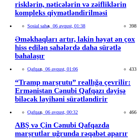
risklərin, nəticələrin və zəifliklərin
kompleks qiymətləndirilməsi
Sosial sahə,
06 avqust, 01:38
398
Əməkhaqları artır, lakin həyat ən çox
hiss edilən sahələrdə daha sürətlə
bahalaşır
Qafqaz,
06 avqust, 01:06
433
“Tramp marşrutu” reallığa çevrilir:
Ermənistan Cənubi Qafqazı dəyişə
biləcək layihəni sürətləndirir
Qafqaz,
06 avqust, 00:32
466
ABŞ və Çin Cənubi Qafqazda
marşrutlar uğrunda rəqabət aparır