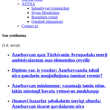
ASTNA
İqtisadiyyat Göstəriciləri
Siyası Monitorinq
Bazarların icmalı
Qarabağ münaqişəsi
Contact az
Son yenilənmə
(3 d. əvvəl)
Azərbaycan qazı Türkiyənin Avropadakı enerji
ambisiyalarının əsas elementinə çevrilir
Diplom var, iş yoxdur: Azərbaycanda təhsil
niyə gənclərin məşğulluğuna təminat vermir?
Azərbaycan minimumu: yaşamağı təmin edən,
lakin müstəqil həyata yetməyən əməkhaqqı
Ənənəvi bazarlar şəbəkələrin təzyiqi altında:
Azərbaycan ticarət qaydalarını niyə