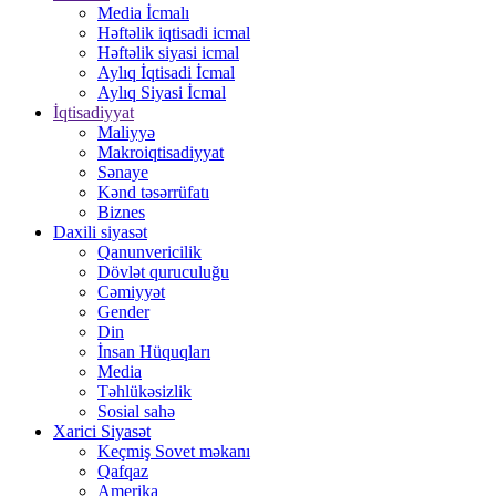
Media İcmalı
Həftəlik iqtisadi icmal
Həftəlik siyasi icmal
Aylıq İqtisadi İcmal
Aylıq Siyasi İcmal
İqtisadiyyat
Maliyyə
Makroiqtisadiyyat
Sənaye
Kənd təsərrüfatı
Biznes
Daxili siyasət
Qanunvericilik
Dövlət quruculuğu
Cəmiyyət
Gender
Din
İnsan Hüquqları
Media
Təhlükəsizlik
Sosial sahə
Xarici Siyasət
Keçmiş Sovet məkanı
Qafqaz
Amerika