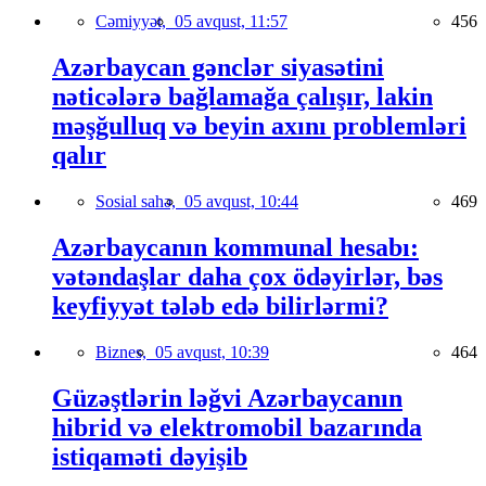
Cəmiyyət,
05 avqust, 11:57
456
Azərbaycan gənclər siyasətini
nəticələrə bağlamağa çalışır, lakin
məşğulluq və beyin axını problemləri
qalır
Sosial sahə,
05 avqust, 10:44
469
Azərbaycanın kommunal hesabı:
vətəndaşlar daha çox ödəyirlər, bəs
keyfiyyət tələb edə bilirlərmi?
Biznes,
05 avqust, 10:39
464
Güzəştlərin ləğvi Azərbaycanın
hibrid və elektromobil bazarında
istiqaməti dəyişib