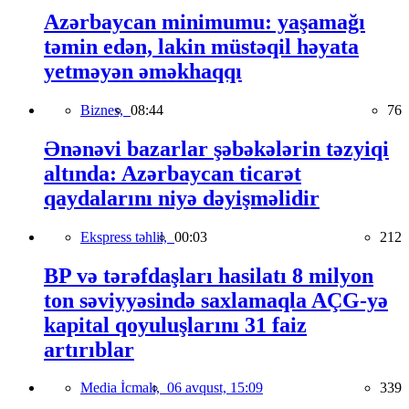
Azərbaycan minimumu: yaşamağı
təmin edən, lakin müstəqil həyata
yetməyən əməkhaqqı
Biznes,
08:44
76
Ənənəvi bazarlar şəbəkələrin təzyiqi
altında: Azərbaycan ticarət
qaydalarını niyə dəyişməlidir
Ekspress təhlil,
00:03
212
BP və tərəfdaşları hasilatı 8 milyon
ton səviyyəsində saxlamaqla AÇG-yə
kapital qoyuluşlarını 31 faiz
artırıblar
Media İcmalı,
06 avqust, 15:09
339