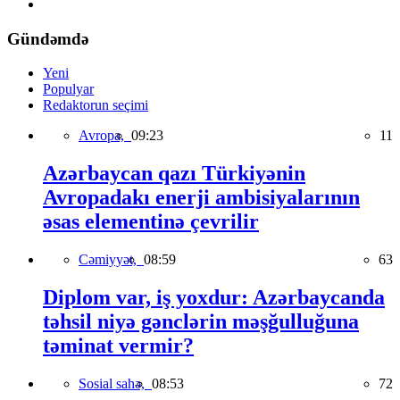
Gündəmdə
Yeni
Populyar
Redaktorun seçimi
Avropa,
09:23
11
Azərbaycan qazı Türkiyənin
Avropadakı enerji ambisiyalarının
əsas elementinə çevrilir
Cəmiyyət,
08:59
63
Diplom var, iş yoxdur: Azərbaycanda
təhsil niyə gənclərin məşğulluğuna
təminat vermir?
Sosial sahə,
08:53
72