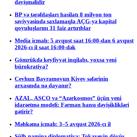
dəyişməlidir
BP və tərəfdaşları hasilatı 8 milyon ton
səviyyəsində saxlamaqla AÇG-yə kapital
qoyuluşlarını 31 faiz artırıblar
Media icmalı: 5 avqust saat 16:00-dan 6 avqust
2026-cı il saat 16:00-dək
Gömrükdə keyfiyyət inqilabı, yoxsa yeni
bürokratiya?
Ceyhun Bayramovun Kiyev səfərinin
arxasında nə dayanır?
AZAL, ASCO və “Azərkosmos” üçün yeni
idarəetmə modeli: Fərman hansı dəyişiklikləri
gətirir?
Məhkəmə icmalı: 3–5 avqust 2026-cı il
Sülh naminə diplomatiya: Tokayevin döyüş