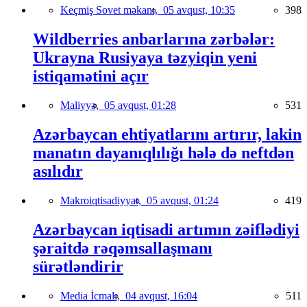
Keçmiş Sovet məkanı,
05 avqust, 10:35
398
Wildberries anbarlarına zərbələr:
Ukrayna Rusiyaya təzyiqin yeni
istiqamətini açır
Maliyyə,
05 avqust, 01:28
531
Azərbaycan ehtiyatlarını artırır, lakin
manatın dayanıqlılığı hələ də neftdən
asılıdır
Makroiqtisadiyyat,
05 avqust, 01:24
419
Azərbaycan iqtisadi artımın zəiflədiyi
şəraitdə rəqəmsallaşmanı
sürətləndirir
Media İcmalı,
04 avqust, 16:04
511