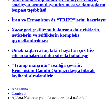
əməliyyatlarının dayandırılması və danışıqların
bərpası təşəbbüsü
İran və Ermənistan öz “TRIPP”lərini hazırlayır
Xəzər geri çəkilir: su balansına dair risklərin,
nəticələrin və zəifliklərin kompleks
qiymətləndirilməsi
Əməkhaqları artır, lakin həyat ən çox hiss
edilən sahələrdə daha sürətlə bahalaşır
“Tramp marşrutu” reallığa çevrilir:
Ermənistan Cənubi Qafqazı dəyişə biləcək
layihəni sürətləndirir
Ana səhifə
Cəmiyyət
Ağdərə-Kəlbəcər yolunda avtoqəzada 4 nəfər ölüb