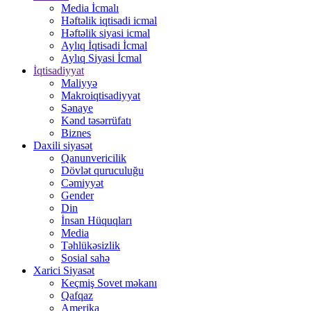
Media İcmalı
Həftəlik iqtisadi icmal
Həftəlik siyasi icmal
Aylıq İqtisadi İcmal
Aylıq Siyasi İcmal
İqtisadiyyat
Maliyyə
Makroiqtisadiyyat
Sənaye
Kənd təsərrüfatı
Biznes
Daxili siyasət
Qanunvericilik
Dövlət quruculuğu
Cəmiyyət
Gender
Din
İnsan Hüquqları
Media
Təhlükəsizlik
Sosial sahə
Xarici Siyasət
Keçmiş Sovet məkanı
Qafqaz
Amerika