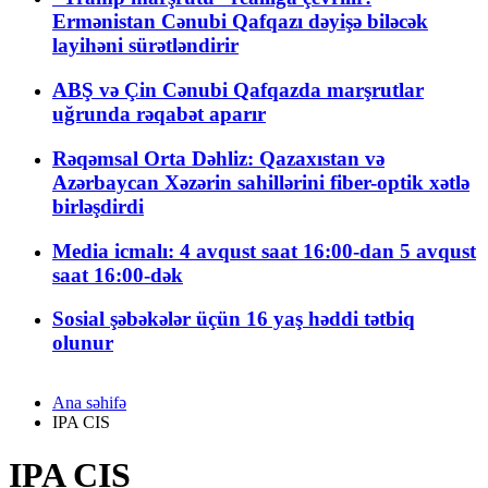
Ermənistan Cənubi Qafqazı dəyişə biləcək
layihəni sürətləndirir
ABŞ və Çin Cənubi Qafqazda marşrutlar
uğrunda rəqabət aparır
Rəqəmsal Orta Dəhliz: Qazaxıstan və
Azərbaycan Xəzərin sahillərini fiber-optik xətlə
birləşdirdi
Media icmalı: 4 avqust saat 16:00-dan 5 avqust
saat 16:00-dək
Sosial şəbəkələr üçün 16 yaş həddi tətbiq
olunur
Ana səhifə
IPA CIS
IPA CIS