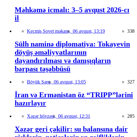
Məhkəmə icmalı: 3–5 avqust 2026-cı
il
Keçmiş Sovet məkanı,
06 avqust, 13:19
338
Sülh naminə diplomatiya: Tokayevin
döyüş əməliyyatlarının
dayandırılması və danışıqların
bərpası təşəbbüsü
Böyük Şərq,
06 avqust, 13:05
327
İran və Ermənistan öz “TRIPP”lərini
hazırlayır
Xəzər hövzəsi,
06 avqust, 12:31
285
Xəzər geri çəkilir: su balansına dair