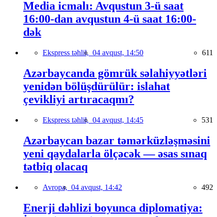
Media icmalı: Avqustun 3-ü saat
16:00-dan avqustun 4-ü saat 16:00-
dək
Ekspress təhlil,
04 avqust, 14:50
611
Azərbaycanda gömrük səlahiyyətləri
yenidən bölüşdürülür: islahat
çevikliyi artıracaqmı?
Ekspress təhlil,
04 avqust, 14:45
531
Azərbaycan bazar təmərküzləşməsini
yeni qaydalarla ölçəcək — əsas sınaq
tətbiq olacaq
Avropa,
04 avqust, 14:42
492
Enerji dəhlizi boyunca diplomatiya: