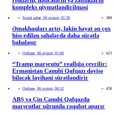
risklərin, nəticələrin və zəifliklərin
kompleks qiymətləndirilməsi
Sosial sahə,
06 avqust, 01:38
388
Əməkhaqları artır, lakin həyat ən çox
hiss edilən sahələrdə daha sürətlə
bahalaşır
Qafqaz,
06 avqust, 01:06
423
“Tramp marşrutu” reallığa çevrilir:
Ermənistan Cənubi Qafqazı dəyişə
biləcək layihəni sürətləndirir
Qafqaz,
06 avqust, 00:32
458
ABŞ və Çin Cənubi Qafqazda
marşrutlar uğrunda rəqabət aparır