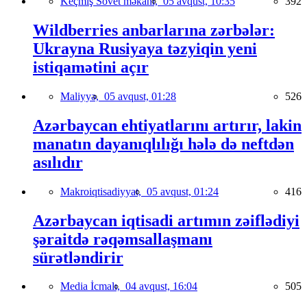
Keçmiş Sovet məkanı,
05 avqust, 10:35
392
Wildberries anbarlarına zərbələr:
Ukrayna Rusiyaya təzyiqin yeni
istiqamətini açır
Maliyyə,
05 avqust, 01:28
526
Azərbaycan ehtiyatlarını artırır, lakin
manatın dayanıqlılığı hələ də neftdən
asılıdır
Makroiqtisadiyyat,
05 avqust, 01:24
416
Azərbaycan iqtisadi artımın zəiflədiyi
şəraitdə rəqəmsallaşmanı
sürətləndirir
Media İcmalı,
04 avqust, 16:04
505