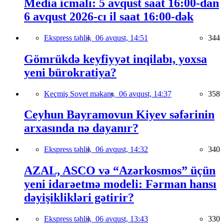
Media icmalı: 5 avqust saat 16:00-dan
6 avqust 2026-cı il saat 16:00-dək
Ekspress təhlil,
06 avqust, 14:51
344
Gömrükdə keyfiyyət inqilabı, yoxsa
yeni bürokratiya?
Keçmiş Sovet məkanı,
06 avqust, 14:37
358
Ceyhun Bayramovun Kiyev səfərinin
arxasında nə dayanır?
Ekspress təhlil,
06 avqust, 14:32
340
AZAL, ASCO və “Azərkosmos” üçün
yeni idarəetmə modeli: Fərman hansı
dəyişiklikləri gətirir?
Ekspress təhlil,
06 avqust, 13:43
330