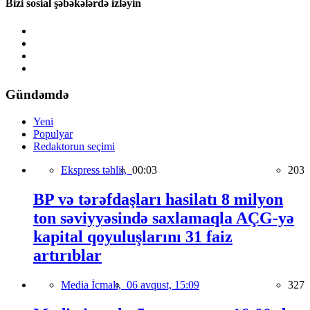
Bizi sosial şəbəkələrdə izləyin
Gündəmdə
Yeni
Populyar
Redaktorun seçimi
Ekspress təhlil,
00:03
203
BP və tərəfdaşları hasilatı 8 milyon
ton səviyyəsində saxlamaqla AÇG-yə
kapital qoyuluşlarını 31 faiz
artırıblar
Media İcmalı,
06 avqust, 15:09
327