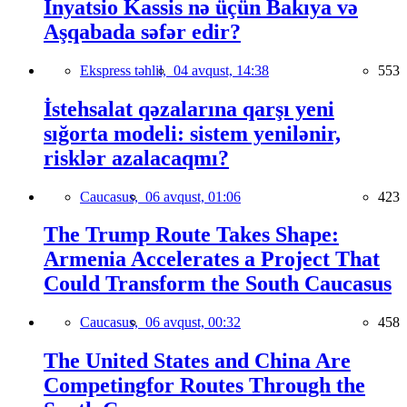
İnyatsio Kassis nə üçün Bakıya və
Aşqabada səfər edir?
Ekspress təhlil,
04 avqust, 14:38
553
İstehsalat qəzalarına qarşı yeni
sığorta modeli: sistem yenilənir,
risklər azalacaqmı?
Caucasus,
06 avqust, 01:06
423
The Trump Route Takes Shape:
Armenia Accelerates a Project That
Could Transform the South Caucasus
Caucasus,
06 avqust, 00:32
458
The United States and China Are
Competingfor Routes Through the