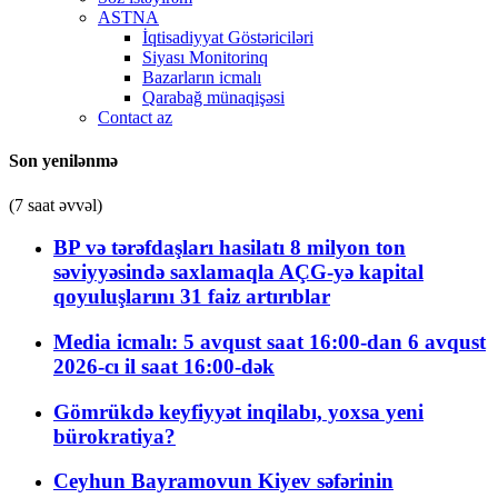
ASTNA
İqtisadiyyat Göstəriciləri
Siyası Monitorinq
Bazarların icmalı
Qarabağ münaqişəsi
Contact az
Son yenilənmə
(7 saat əvvəl)
BP və tərəfdaşları hasilatı 8 milyon ton
səviyyəsində saxlamaqla AÇG-yə kapital
qoyuluşlarını 31 faiz artırıblar
Media icmalı: 5 avqust saat 16:00-dan 6 avqust
2026-cı il saat 16:00-dək
Gömrükdə keyfiyyət inqilabı, yoxsa yeni
bürokratiya?
Ceyhun Bayramovun Kiyev səfərinin