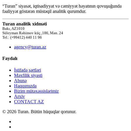
“Turan” siyasət, iqtisadiyyat və cəmiyyət həyatının qovuşuğunda
fəaliyyət göstərən müstəqil analitik qurumdur.
Turan analitik xidməti
Bakı, AZ1010
Süleyman Rəhimov küç.,186, Mən. 24
Tel.: (+99412) 440 11 96
agency@turan.az
Faydalı
İstifadə şərtləri
Məxfilik siyasti
Abunə
Haqqımızda
Bizim mütəxəssislərimiz
Arxiv
CONTACT AZ
© 2026 Turan. Bütün hüquqlar qorunur.