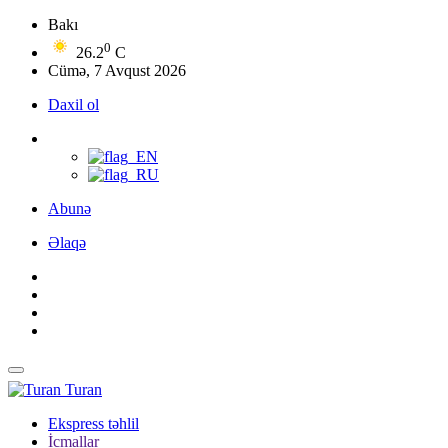
Bakı
0
26.2
C
Cümə, 7 Avqust 2026
Daxil ol
Abunə
Əlaqə
Turan
Ekspress təhlil
İcmallar