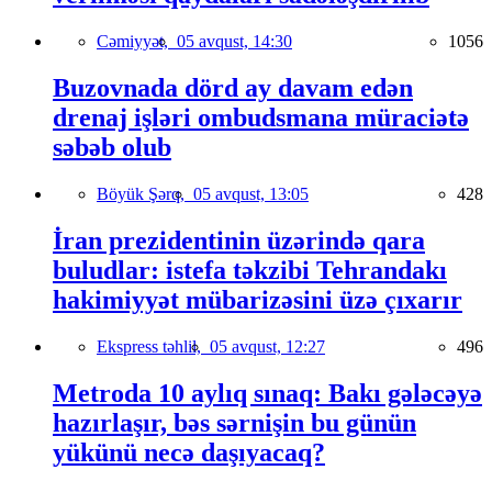
Cəmiyyət,
05 avqust, 14:30
1056
Buzovnada dörd ay davam edən
drenaj işləri ombudsmana müraciətə
səbəb olub
Böyük Şərq,
05 avqust, 13:05
428
İran prezidentinin üzərində qara
buludlar: istefa təkzibi Tehrandakı
hakimiyyət mübarizəsini üzə çıxarır
Ekspress təhlil,
05 avqust, 12:27
496
Metroda 10 aylıq sınaq: Bakı gələcəyə
hazırlaşır, bəs sərnişin bu günün
yükünü necə daşıyacaq?