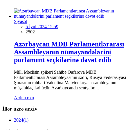
Siyasət
5 İyul 2024 15:59
2502
Azərbaycan MDB Parlamentlərarası
Assambleyanın nümayəndələrini
parlament seçkilərinə dəvət edib
Milli Məclisin spikeri Sahibə Qafarova MDB
Parlamentlərarası Assambleyasının sədri, Rusiya Federasiyası
Şurasının rəhbəri Valentina Matvienkoya assambleyanın
müşahidəçiləri üçün Azərbaycanda sentyabrı...
Ardını oxu
İllər üzrə arxiv
2024
(1)