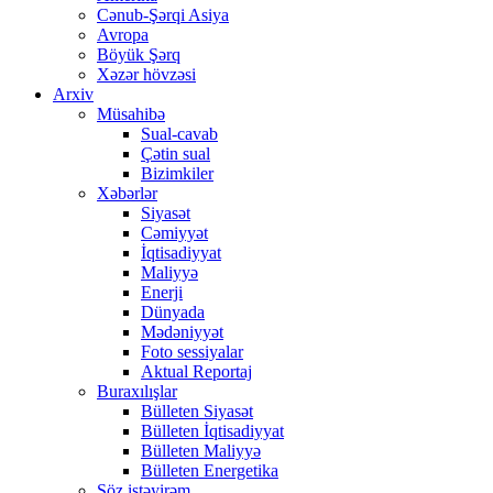
Cənub-Şərqi Asiya
Avropa
Böyük Şərq
Xəzər hövzəsi
Arxiv
Müsahibə
Sual-cavab
Çətin sual
Bizimkiler
Xəbərlər
Siyasət
Cəmiyyət
İqtisadiyyat
Maliyyə
Enerji
Dünyada
Mədəniyyət
Foto sessiyalar
Aktual Reportaj
Buraxılışlar
Bülleten Siyasət
Bülleten İqtisadiyyat
Bülleten Maliyyə
Bülleten Energetika
Söz istəyirəm