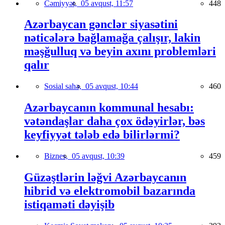
Cəmiyyət,
05 avqust, 11:57
448
Azərbaycan gənclər siyasətini
nəticələrə bağlamağa çalışır, lakin
məşğulluq və beyin axını problemləri
qalır
Sosial sahə,
05 avqust, 10:44
460
Azərbaycanın kommunal hesabı:
vətəndaşlar daha çox ödəyirlər, bəs
keyfiyyət tələb edə bilirlərmi?
Biznes,
05 avqust, 10:39
459
Güzəştlərin ləğvi Azərbaycanın
hibrid və elektromobil bazarında
istiqaməti dəyişib