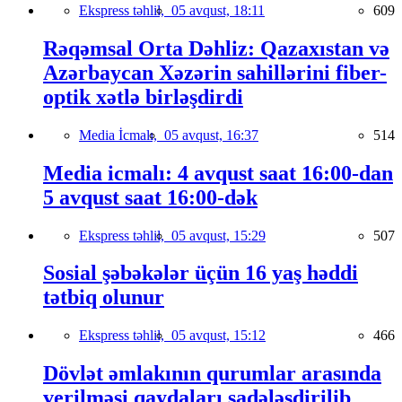
Ekspress təhlil,
05 avqust, 18:11
609
Rəqəmsal Orta Dəhliz: Qazaxıstan və
Azərbaycan Xəzərin sahillərini fiber-
optik xətlə birləşdirdi
Media İcmalı,
05 avqust, 16:37
514
Media icmalı: 4 avqust saat 16:00-dan
5 avqust saat 16:00-dək
Ekspress təhlil,
05 avqust, 15:29
507
Sosial şəbəkələr üçün 16 yaş həddi
tətbiq olunur
Ekspress təhlil,
05 avqust, 15:12
466
Dövlət əmlakının qurumlar arasında
verilməsi qaydaları sadələşdirilib