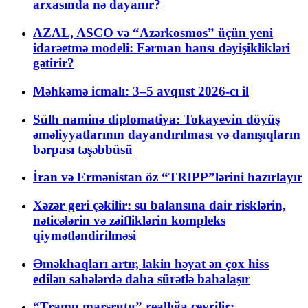
arxasında nə dayanır?
AZAL, ASCO və “Azərkosmos” üçün yeni
idarəetmə modeli: Fərman hansı dəyişiklikləri
gətirir?
Məhkəmə icmalı: 3–5 avqust 2026-cı il
Sülh naminə diplomatiya: Tokayevin döyüş
əməliyyatlarının dayandırılması və danışıqların
bərpası təşəbbüsü
İran və Ermənistan öz “TRIPP”lərini hazırlayır
Xəzər geri çəkilir: su balansına dair risklərin,
nəticələrin və zəifliklərin kompleks
qiymətləndirilməsi
Əməkhaqları artır, lakin həyat ən çox hiss
edilən sahələrdə daha sürətlə bahalaşır
“Tramp marşrutu” reallığa çevrilir: