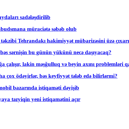
daları sadələşdirilib
mbudsmana müraciətə səbəb olub
a təkzibi Tehrandakı hakimiyyət mübarizəsini üzə çıxarı
r, bəs sərnişin bu günün yükünü necə daşıyacaq?
a çalışır, lakin məşğulluq və beyin axını problemləri qa
ox ödəyirlər, bəs keyfiyyət tələb edə bilirlərmi?
mobil bazarında istiqaməti dəyişib
ya təzyiqin yeni istiqamətini açır