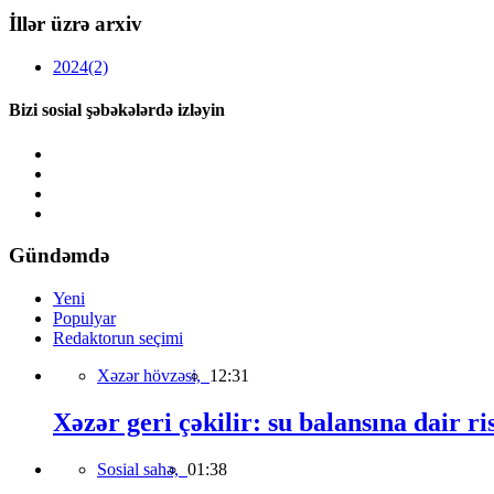
İllər üzrə arxiv
2024
(2)
Bizi sosial şəbəkələrdə izləyin
Gündəmdə
Yeni
Populyar
Redaktorun seçimi
Xəzər hövzəsi,
12:31
Xəzər geri çəkilir: su balansına dair ri
Sosial sahə,
01:38