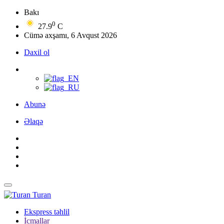
Bakı
0
27.9
C
Cümə axşamı, 6 Avqust 2026
Daxil ol
Abunə
Əlaqə
Turan
Ekspress təhlil
İcmallar