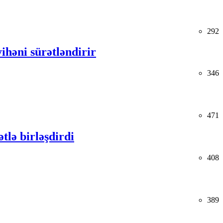
292
ihəni sürətləndirir
346
471
tlə birləşdirdi
408
389