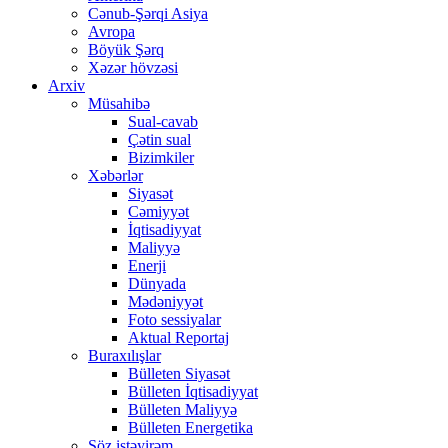
Cənub-Şərqi Asiya
Avropa
Böyük Şərq
Xəzər hövzəsi
Arxiv
Müsahibə
Sual-cavab
Çətin sual
Bizimkiler
Xəbərlər
Siyasət
Cəmiyyət
İqtisadiyyat
Maliyyə
Enerji
Dünyada
Mədəniyyət
Foto sessiyalar
Aktual Reportaj
Buraxılışlar
Bülleten Siyasət
Bülleten İqtisadiyyat
Bülleten Maliyyə
Bülleten Energetika
Söz istəyirəm