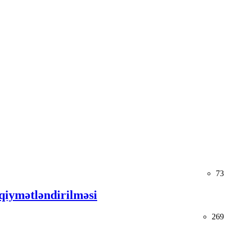
73
s qiymətləndirilməsi
269