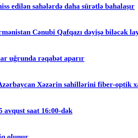
iss edilən sahələrdə daha sürətlə bahalaşır
mənistan Cənubi Qafqazı dəyişə biləcək lay
ar uğrunda rəqabət aparır
ərbaycan Xəzərin sahillərini fiber-optik xə
5 avqust saat 16:00-dək
iq olunur