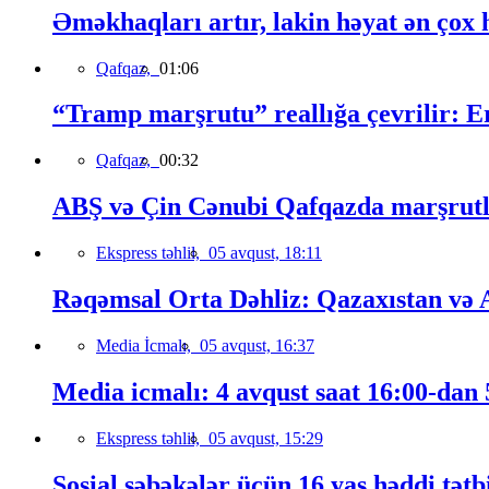
Əməkhaqları artır, lakin həyat ən çox h
Qafqaz,
01:06
“Tramp marşrutu” reallığa çevrilir: Er
Qafqaz,
00:32
ABŞ və Çin Cənubi Qafqazda marşrutl
Ekspress təhlil,
05 avqust, 18:11
Rəqəmsal Orta Dəhliz: Qazaxıstan və Az
Media İcmalı,
05 avqust, 16:37
Media icmalı: 4 avqust saat 16:00-dan 
Ekspress təhlil,
05 avqust, 15:29
Sosial şəbəkələr üçün 16 yaş həddi tətb