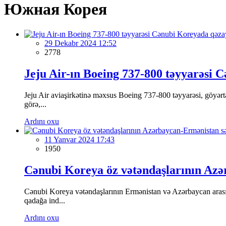
Южная Корея
29 Dekabr 2024 12:52
2778
Jeju Air-ın Boeing 737-800 təyyarəsi 
Jeju Air aviaşirkətinə məxsus Boeing 737-800 təyyarəsi, göyə
görə,...
Ardını oxu
11 Yanvar 2024 17:43
1950
Cənubi Koreya öz vətəndaşlarının Azə
Cənubi Koreya vətəndaşlarının Ermənistan və Azərbaycan arası
qadağa ind...
Ardını oxu