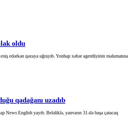
əlak oldu
 eniş edərkən qəzaya uğrayıb. Yonhap xəbər agentliyinin məlumatına
duğu qadağanı uzadıb
ap News English yayıb. Beləliklə, yanvarın 31-də başa çatacaq