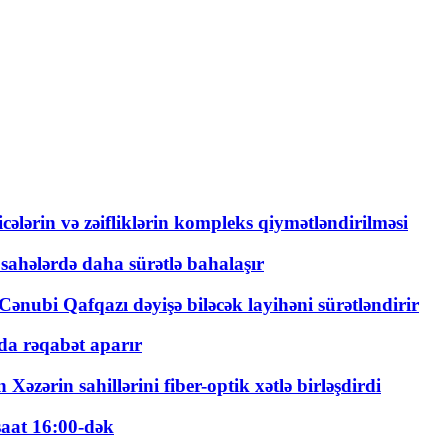
ticələrin və zəifliklərin kompleks qiymətləndirilməsi
 sahələrdə daha sürətlə bahalaşır
ənubi Qafqazı dəyişə biləcək layihəni sürətləndirir
a rəqabət aparır
zərin sahillərini fiber-optik xətlə birləşdirdi
saat 16:00-dək