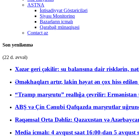
ASTNA
İqtisadiyyat Göstəriciləri
Siyası Monitorinq
Bazarların icmalı
Qarabağ münaqişəsi
Contact az
Son yenilənmə
(22 d. əvvəl)
Xəzər geri çəkilir: su balansına dair risklərin, nə
Əməkhaqları artır, lakin həyat ən çox hiss edilən
“Tramp marşrutu” reallığa çevrilir: Ermənistan C
ABŞ və Çin Cənubi Qafqazda marşrutlar uğrund
Rəqəmsal Orta Dəhliz: Qazaxıstan və Azərbaycan Xə
Media icmalı: 4 avqust saat 16:00-dan 5 avqust 