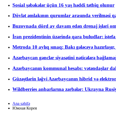
Sosial şəbəkələr üçün 16 yaş həddi tətbiq olunur
Dövlət əmlakının qurumlar arasında verilməsi qay
Buzovnada dörd ay davam edən drenaj işləri o
İran prezidentinin üzərində qara buludlar: istef
Metroda 10 aylıq sınaq: Bakı gələcəyə hazırlaşı
Azərbaycan gənclər siyasətini nəticələrə bağlamağ
Azərbaycanın kommunal hesabı: vətəndaşlar daha ç
Güzəştlərin ləğvi Azərbaycanın hibrid və elektro
Wildberries anbarlarına zərbələr: Ukrayna Rusiya
Ana səhifə
Южная Корея