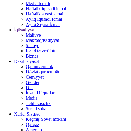
Media İcmalı
Həftəlik iqtisadi icmal
Həftəlik siyasi icmal
Aylıq İqtisadi İcmal
Aylıq Siyasi İcmal
İqtisadiyyat
Maliyyə
Makroiqtisadiyyat
Sənaye
Kənd təsərrüfatı
Biznes
Daxili siyasət
Qanunvericilik
Dövlət quruculuğu
Cəmiyyət
Gender
Din
İnsan Hüquqları
Media
Təhlükəsizlik
Sosial sahə
Xarici Siyasət
Keçmiş Sovet məkanı
Qafqaz
Amerika