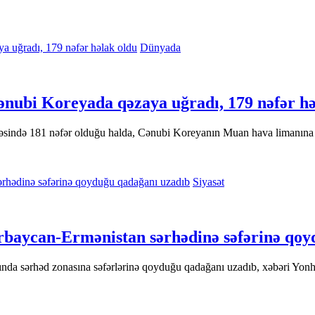
Dünyada
Cənubi Koreyada qəzaya uğradı, 179 nəfər h
rtəsində 181 nəfər olduğu halda, Cənubi Koreyanın Muan hava limanına
Siyasət
rbaycan-Ermənistan sərhədinə səfərinə qoy
nda sərhəd zonasına səfərlərinə qoyduğu qadağanı uzadıb, xəbəri Yonh