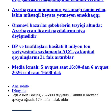
Azərbaycan minimumu: yaşamağı təmin edən,
lakin müstəqil həyata yetməyən əməkhaqqı
Ənənəvi bazarlar şəbəkələrin təzyiqi altında:
Azərbaycan ticarət qaydalarını niyə
dəyişməlidir
BP və tərəfdaşları hasilatı 8 milyon ton
səviyyəsində saxlamaqla AÇG-yə kapital
qoyuluşlarını 31 faiz artırıblar
Media icmalı: 5 avqust saat 16:00-dan 6 avqust
2026-cı il saat 16:00-dək
Ana səhifə
Dünyada
Jeju Air-ın Boeing 737-800 təyyarəsi Cənubi Koreyada
qəzaya uğradı, 179 nəfər həlak oldu