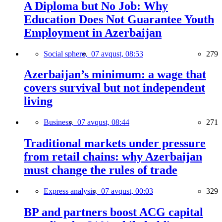
A Diploma but No Job: Why
Education Does Not Guarantee Youth
Employment in Azerbaijan
Social sphere,
07 avqust, 08:53
279
Azerbaijan’s minimum: a wage that
covers survival but not independent
living
Business,
07 avqust, 08:44
271
Traditional markets under pressure
from retail chains: why Azerbaijan
must change the rules of trade
Express analysis,
07 avqust, 00:03
329
BP and partners boost ACG capital