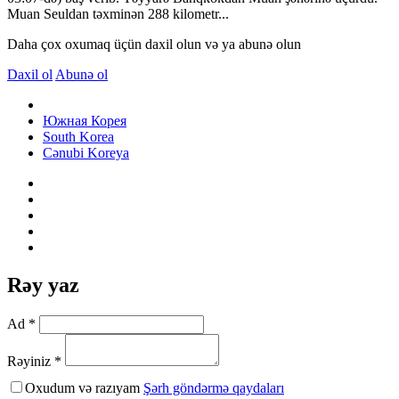
Muan Seuldan təxminən 288 kilometr...
Daha çox oxumaq üçün daxil olun və ya abunə olun
Daxil ol
Abunə ol
Южная Корея
South Korea
Cənubi Koreya
Rəy yaz
Ad *
Rəyiniz *
Oxudum və razıyam
Şərh göndərmə qaydaları