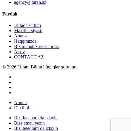
agency@turan.az
Faydalı
İstifadə şərtləri
Məxfilik siyasti
Abunə
Haqqımızda
Bizim mütəxəssislərimiz
Arxiv
CONTACT AZ
© 2026 Turan. Bütün hüquqlar qorunur.
Abunə
Daxil ol
Bizi facebookda izləyin
Bizə email yazın
Bizi teleqram-da izləyin