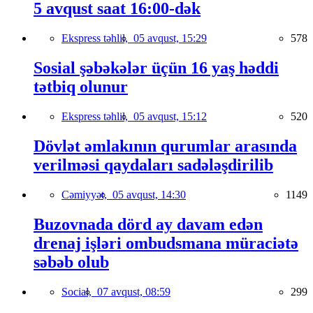
5 avqust saat 16:00-dək
Ekspress təhlil,
05 avqust, 15:29
578
Sosial şəbəkələr üçün 16 yaş həddi
tətbiq olunur
Ekspress təhlil,
05 avqust, 15:12
520
Dövlət əmlakının qurumlar arasında
verilməsi qaydaları sadələşdirilib
Cəmiyyət,
05 avqust, 14:30
1149
Buzovnada dörd ay davam edən
drenaj işləri ombudsmana müraciətə
səbəb olub
Social,
07 avqust, 08:59
299