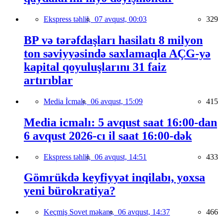
Ekspress təhlil,
07 avqust, 00:03
329
BP və tərəfdaşları hasilatı 8 milyon
ton səviyyəsində saxlamaqla AÇG-yə
kapital qoyuluşlarını 31 faiz
artırıblar
Media İcmalı,
06 avqust, 15:09
415
Media icmalı: 5 avqust saat 16:00-dan
6 avqust 2026-cı il saat 16:00-dək
Ekspress təhlil,
06 avqust, 14:51
433
Gömrükdə keyfiyyət inqilabı, yoxsa
yeni bürokratiya?
Keçmiş Sovet məkanı,
06 avqust, 14:37
466