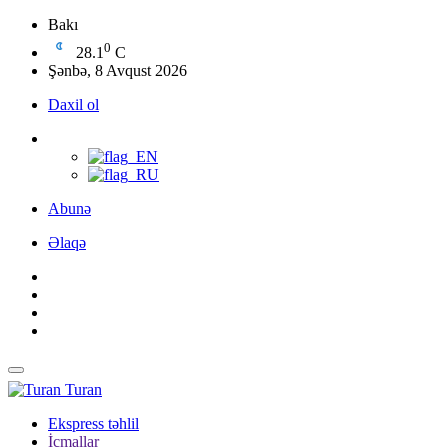
Bakı
0
28.1
C
Şənbə, 8 Avqust 2026
Daxil ol
Abunə
Əlaqə
Turan
Ekspress təhlil
İcmallar