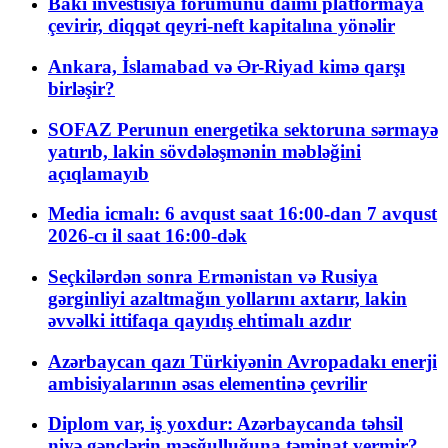
Bakı investisiya forumunu daimi platformaya
çevirir, diqqət qeyri-neft kapitalına yönəlir
Ankara, İslamabad və Ər-Riyad kimə qarşı
birləşir?
SOFAZ Perunun energetika sektoruna sərmayə
yatırıb, lakin sövdələşmənin məbləğini
açıqlamayıb
Media icmalı: 6 avqust saat 16:00-dan 7 avqust
2026-cı il saat 16:00-dək
Seçkilərdən sonra Ermənistan və Rusiya
gərginliyi azaltmağın yollarını axtarır, lakin
əvvəlki ittifaqa qayıdış ehtimalı azdır
Azərbaycan qazı Türkiyənin Avropadakı enerji
ambisiyalarının əsas elementinə çevrilir
Diplom var, iş yoxdur: Azərbaycanda təhsil
niyə gənclərin məşğulluğuna təminat vermir?