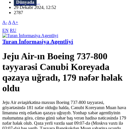
Dünyada
29 Dekabr 2024, 12:52
2787
A-
A
A+
EN
RU
Turan İnformasiya Agentliyi
Jeju Air-ın Boeing 737-800
təyyarəsi Cənubi Koreyada
qəzaya uğradı, 179 nəfər həlak
oldu
Jeju Air aviaşirkətinə məxsus Boeing 737-800 təyyarəsi,
göyərtəsində 181 nəfər olduğu halda, Cənubi Koreyanın Muan hava
limanına eniş edərkən qəzaya uğrayıb. Yonhap xəbər agentliyinin
məlumatına görə, cümə günü səhər baş verən hadisə nəticəsində 179
nəfər həlak olub. Qəza yerli vaxtla saat 09:07-də (Moskva vaxtı ilə
03:07-də) baş verib. Təyyarə Banqkokdan Muan şəhərinə uçurdu.