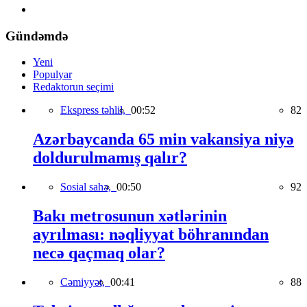
Gündəmdə
Yeni
Populyar
Redaktorun seçimi
Ekspress təhlil,
00:52
82
Azərbaycanda 65 min vakansiya niyə
doldurulmamış qalır?
Sosial sahə,
00:50
92
Bakı metrosunun xətlərinin
ayrılması: nəqliyyat böhranından
necə qaçmaq olar?
Cəmiyyət,
00:41
88