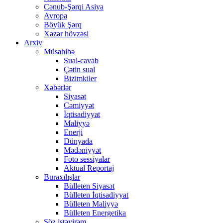
Cənub-Şərqi Asiya
Avropa
Böyük Şərq
Xəzər hövzəsi
Arxiv
Müsahibə
Sual-cavab
Çətin sual
Bizimkiler
Xəbərlər
Siyasət
Cəmiyyət
İqtisadiyyat
Maliyyə
Enerji
Dünyada
Mədəniyyət
Foto sessiyalar
Aktual Reportaj
Buraxılışlar
Bülleten Siyasət
Bülleten İqtisadiyyat
Bülleten Maliyyə
Bülleten Energetika
Söz istəyirəm