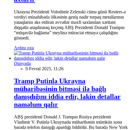
Ukrayna Prezidenti Volodimir Zelenski cümə günü Reuters-ə
verdiyi müsahibədə ölkəsinin geniş nadir torpaq metallarının
yataqlarını əks etdirən əvvəllər məxfi saxlanılan xəritəni
diqqətlə araşdıraraq keçmiş ABŞ Prezidenti Donald Trampın
“müqavilə bağlama” meylinə müraciət etməyə çalışdığını
göstərdi.
Ardını oxu
Dünyada
9 Fevral 2025, 11:26
Tramp Putinlə Ukrayna
müharibəsinin bitməsi ilə bağlı
danışdığını iddia edir, lakin detallar
naməlum qalır
ABŞ prezidenti Donald J. Trampın Rusiya prezidenti
Vladimir V. Putinlə Ukraynada müharibənin mümkün sonu
barədə telefon danışığı apardığı bildirilir. Bu barədə New York