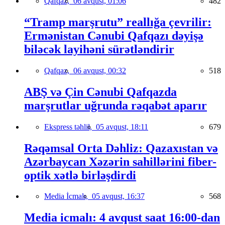
Qafqaz,
06 avqust, 01:06
482
“Tramp marşrutu” reallığa çevrilir:
Ermənistan Cənubi Qafqazı dəyişə
biləcək layihəni sürətləndirir
Qafqaz,
06 avqust, 00:32
518
ABŞ və Çin Cənubi Qafqazda
marşrutlar uğrunda rəqabət aparır
Ekspress təhlil,
05 avqust, 18:11
679
Rəqəmsal Orta Dəhliz: Qazaxıstan və
Azərbaycan Xəzərin sahillərini fiber-
optik xətlə birləşdirdi
Media İcmalı,
05 avqust, 16:37
568
Media icmalı: 4 avqust saat 16:00-dan