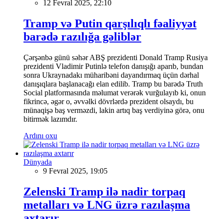
12 Fevral 2025, 22:10
Tramp və Putin qarşılıqlı fəaliyyət
barədə razılığa gəliblər
Çərşənbə günü səhər ABŞ prezidenti Donald Tramp Rusiya
prezidenti Vladimir Putinlə telefon danışığı aparıb, bundan
sonra Ukraynadakı müharibəni dayandırmaq üçün dərhal
danışıqlara başlanacağı elan edilib. Tramp bu barədə Truth
Social platformasında məlumat verərək vurğulayıb ki, onun
fikrincə, əgər o, əvvəlki dövrlərdə prezident olsaydı, bu
münaqişə baş verməzdi, lakin artıq baş verdiyinə görə, onu
bitirmək lazımdır.
Ardını oxu
Dünyada
9 Fevral 2025, 19:05
Zelenski Tramp ilə nadir torpaq
metalları və LNG üzrə razılaşma
axtarır