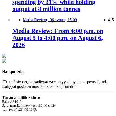
spending by 31% while holding
output at 8 million tonnes
Media Review,
06 avqust, 15:09
415
Media Review: From 4:00 p.m. on
August 5 to 4:00 p.m. on August 6,
2026
Haqqımızda
“Turan” siyasət, iqtisadiyyat və cəmiyyət həyatının qovuşuğunda
fəaliyyət göstərən müstəqil analitik qurumdur.
Turan analitik xidməti
Bakı, AZ1010
Süleyman Rəhimov küç.,186, Mən. 24
Tel.: (+99412) 440 11 96