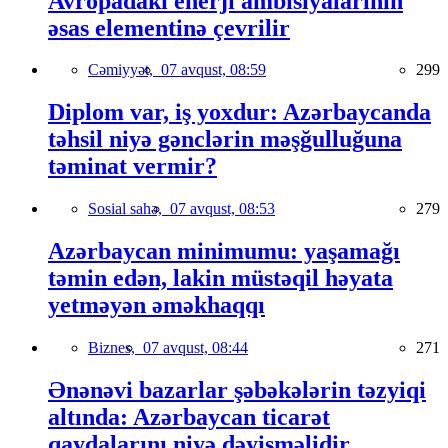
Avropadakı enerji ambisiyalarının
əsas elementinə çevrilir
Cəmiyyət,
07 avqust, 08:59
299
Diplom var, iş yoxdur: Azərbaycanda
təhsil niyə gənclərin məşğulluğuna
təminat vermir?
Sosial sahə,
07 avqust, 08:53
279
Azərbaycan minimumu: yaşamağı
təmin edən, lakin müstəqil həyata
yetməyən əməkhaqqı
Biznes,
07 avqust, 08:44
271
Ənənəvi bazarlar şəbəkələrin təzyiqi
altında: Azərbaycan ticarət
qaydalarını niyə dəyişməlidir