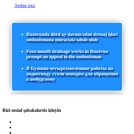
Ardını oxu
Buzovnada dörd ay davam edən drenaj işləri
ombudsmana müraciətə səbəb olub
Four-month drainage works in Buzovna
prompt an appeal to the ombudsman
В Бузовна четырехмесячные работы по
водоотводу стали поводом для обращения
к омбудсмену
Bizi sosial şəbəkələrdə izləyin