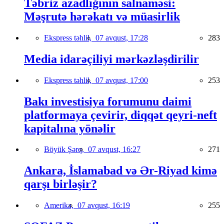
Təbriz azadlığının salnaməsi:
Məşrutə hərəkatı və müasirlik
Ekspress təhlil,
07 avqust, 17:28
283
Media idarəçiliyi mərkəzləşdirilir
Ekspress təhlil,
07 avqust, 17:00
253
Bakı investisiya forumunu daimi
platformaya çevirir, diqqət qeyri-neft
kapitalına yönəlir
Böyük Şərq,
07 avqust, 16:27
271
Ankara, İslamabad və Ər-Riyad kimə
qarşı birləşir?
Amerika,
07 avqust, 16:19
255