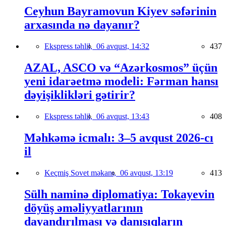
Ceyhun Bayramovun Kiyev səfərinin
arxasında nə dayanır?
Ekspress təhlil,
06 avqust, 14:32
437
AZAL, ASCO və “Azərkosmos” üçün
yeni idarəetmə modeli: Fərman hansı
dəyişiklikləri gətirir?
Ekspress təhlil,
06 avqust, 13:43
408
Məhkəmə icmalı: 3–5 avqust 2026-cı
il
Keçmiş Sovet məkanı,
06 avqust, 13:19
413
Sülh naminə diplomatiya: Tokayevin
döyüş əməliyyatlarının
dayandırılması və danışıqların