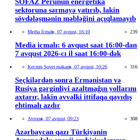
SOFAZ Perunun energetika
sektoruna sərmayə yatırıb, lakin
sövdələşmənin məbləğini açıqlamayıb
Media İcmalı,
07 avqust, 16:10
239
Media icmalı: 6 avqust saat 16:00-dan
7 avqust 2026-cı il saat 16:00-dək
Keçmiş Sovet məkanı,
07 avqust, 10:26
316
Seçkilərdən sonra Ermənistan və
Rusiya gərginliyi azaltmağın yollarını
axtarır, lakin əvvəlki ittifaqa qayıdış
ehtimalı azdır
Avropa,
07 avqust, 09:23
308
Azərbaycan qazı Türkiyənin