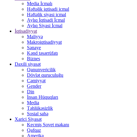
Media İcmalı
Həftəlik iqtisadi icmal
Həftəlik siyasi icmal
Aylıq İqtisadi İcmal
Aylıq Siyasi İcmal
İqtisadiyyat
Maliyyə
Makroiqtisadiyyat
Sənaye
Kənd təsərrüfatı
Biznes
Daxili siyasət
Qanunvericilik
Dövlət quruculuğu
Cəmiyyət
Gender
Din
İnsan Hüquqları
Media
Təhlükəsizlik
Sosial sahə
Xarici Siyasət
Keçmiş Sovet məkanı
Qafqaz
Amerika