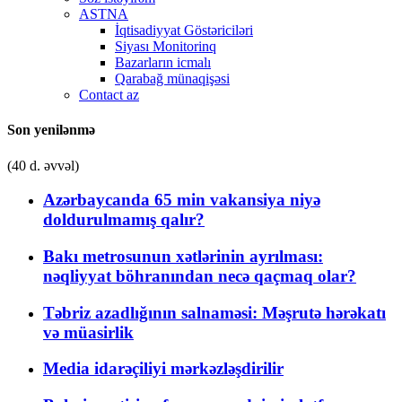
ASTNA
İqtisadiyyat Göstəriciləri
Siyası Monitorinq
Bazarların icmalı
Qarabağ münaqişəsi
Contact az
Son yenilənmə
(40 d. əvvəl)
Azərbaycanda 65 min vakansiya niyə
doldurulmamış qalır?
Bakı metrosunun xətlərinin ayrılması:
nəqliyyat böhranından necə qaçmaq olar?
Təbriz azadlığının salnaməsi: Məşrutə hərəkatı
və müasirlik
Media idarəçiliyi mərkəzləşdirilir