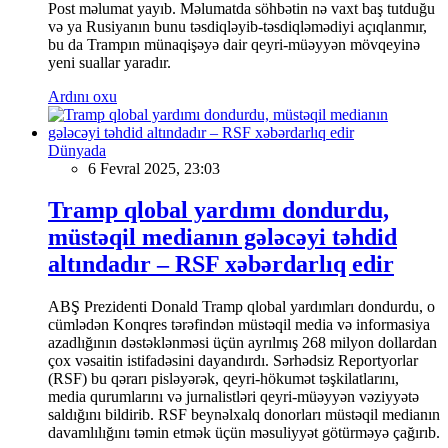
Post məlumat yayıb. Məlumatda söhbətin nə vaxt baş tutduğu
və ya Rusiyanın bunu təsdiqləyib-təsdiqləmədiyi açıqlanmır,
bu da Trampın münaqişəyə dair qeyri-müəyyən mövqeyinə
yeni suallar yaradır.
Ardını oxu
Dünyada
6 Fevral 2025, 23:03
Tramp qlobal yardımı dondurdu,
müstəqil medianın gələcəyi təhdid
altındadır – RSF xəbərdarlıq edir
ABŞ Prezidenti Donald Tramp qlobal yardımları dondurdu, o
cümlədən Konqres tərəfindən müstəqil media və informasiya
azadlığının dəstəklənməsi üçün ayrılmış 268 milyon dollardan
çox vəsaitin istifadəsini dayandırdı. Sərhədsiz Reportyorlar
(RSF) bu qərarı pisləyərək, qeyri-hökumət təşkilatlarını,
media qurumlarını və jurnalistləri qeyri-müəyyən vəziyyətə
saldığını bildirib. RSF beynəlxalq donorları müstəqil medianın
davamlılığını təmin etmək üçün məsuliyyət götürməyə çağırıb.