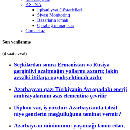
ASTNA
İqtisadiyyat Göstəriciləri
Siyası Monitorinq
Bazarların icmalı
Qarabağ münaqişəsi
Contact az
Son yenilənmə
(4 saat əvvəl)
Seçkilərdən sonra Ermənistan və Rusiya
gərginliyi azaltmağın yollarını axtarır, lakin
əvvəlki ittifaqa qayıdış ehtimalı azdır
Azərbaycan qazı Türkiyənin Avropadakı enerji
ambisiyalarının əsas elementinə çevrilir
Diplom var, iş yoxdur: Azərbaycanda təhsil
niyə gənclərin məşğulluğuna təminat vermir?
Azərbaycan minimumu: yaşamağı təmin edən,