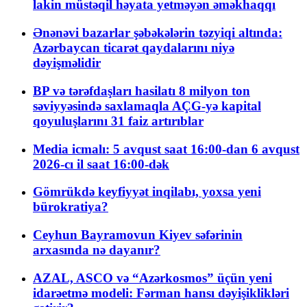
lakin müstəqil həyata yetməyən əməkhaqqı
Ənənəvi bazarlar şəbəkələrin təzyiqi altında:
Azərbaycan ticarət qaydalarını niyə
dəyişməlidir
BP və tərəfdaşları hasilatı 8 milyon ton
səviyyəsində saxlamaqla AÇG-yə kapital
qoyuluşlarını 31 faiz artırıblar
Media icmalı: 5 avqust saat 16:00-dan 6 avqust
2026-cı il saat 16:00-dək
Gömrükdə keyfiyyət inqilabı, yoxsa yeni
bürokratiya?
Ceyhun Bayramovun Kiyev səfərinin
arxasında nə dayanır?
AZAL, ASCO və “Azərkosmos” üçün yeni
idarəetmə modeli: Fərman hansı dəyişiklikləri