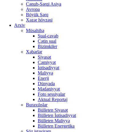
Cənub-Şərqi Asiya
Avropa
Böyük Şərq
Xəzər hövzəsi
Arxiv
Müsahibə
Sual-cavab
Çətin sual
Bizimkiler
Xəbərlər
Siyasət
Cəmiyyət
İqtisadiyyat
Maliyyə
Enerji
Dünyada
Mədəniyyət
Foto sessiyalar
Aktual Reportaj
Buraxılışlar
Bülleten Siyasət
Bülleten İqtisadiyyat
Bülleten Maliyyə
Bülleten Energetika
Söz istəyirəm