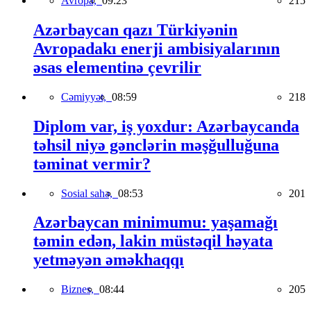
Avropa,
09:23
215
Azərbaycan qazı Türkiyənin
Avropadakı enerji ambisiyalarının
əsas elementinə çevrilir
Cəmiyyət,
08:59
218
Diplom var, iş yoxdur: Azərbaycanda
təhsil niyə gənclərin məşğulluğuna
təminat vermir?
Sosial sahə,
08:53
201
Azərbaycan minimumu: yaşamağı
təmin edən, lakin müstəqil həyata
yetməyən əməkhaqqı
Biznes,
08:44
205