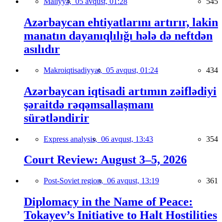
Maliyyə,
05 avqust, 01:28
545
Azərbaycan ehtiyatlarını artırır, lakin
manatın dayanıqlılığı hələ də neftdən
asılıdır
Makroiqtisadiyyat,
05 avqust, 01:24
434
Azərbaycan iqtisadi artımın zəiflədiyi
şəraitdə rəqəmsallaşmanı
sürətləndirir
Express analysis,
06 avqust, 13:43
354
Court Review: August 3–5, 2026
Post-Soviet region,
06 avqust, 13:19
361
Diplomacy in the Name of Peace:
Tokayev’s Initiative to Halt Hostilities