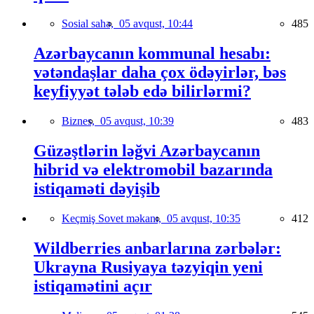
Sosial sahə,
05 avqust, 10:44
485
Azərbaycanın kommunal hesabı:
vətəndaşlar daha çox ödəyirlər, bəs
keyfiyyət tələb edə bilirlərmi?
Biznes,
05 avqust, 10:39
483
Güzəştlərin ləğvi Azərbaycanın
hibrid və elektromobil bazarında
istiqaməti dəyişib
Keçmiş Sovet məkanı,
05 avqust, 10:35
412
Wildberries anbarlarına zərbələr:
Ukrayna Rusiyaya təzyiqin yeni
istiqamətini açır