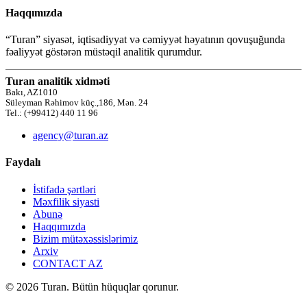
Haqqımızda
“Turan” siyasət, iqtisadiyyat və cəmiyyət həyatının qovuşuğunda
fəaliyyət göstərən müstəqil analitik qurumdur.
Turan analitik xidməti
Bakı, AZ1010
Süleyman Rəhimov küç.,186, Mən. 24
Tel.: (+99412) 440 11 96
agency@turan.az
Faydalı
İstifadə şərtləri
Məxfilik siyasti
Abunə
Haqqımızda
Bizim mütəxəssislərimiz
Arxiv
CONTACT AZ
© 2026 Turan. Bütün hüquqlar qorunur.