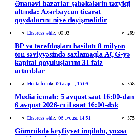
Ənənəvi bazarlar şəbəkələrin təzyiqi
altında: Azərbaycan ticarət
qaydalarını niyə dəyişməlidir
Ekspress təhlil,
00:03
269
BP və tərəfdaşları hasilatı 8 milyon
ton səviyyəsində saxlamaqla AÇG-yə
kapital qoyuluşlarını 31 faiz
artırıblar
Media İcmalı,
06 avqust, 15:09
358
Media icmalı: 5 avqust saat 16:00-dan
6 avqust 2026-cı il saat 16:00-dək
Ekspress təhlil,
06 avqust, 14:51
375
Gömrükdə keyfiyyət inqilabı, yoxsa