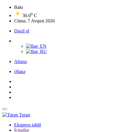
Bakı
0
30.6
C
Cümə, 7 Avqust 2026
Daxil ol
Abunə
Əlaqə
Turan
Ekspress təhlil
İcmallar