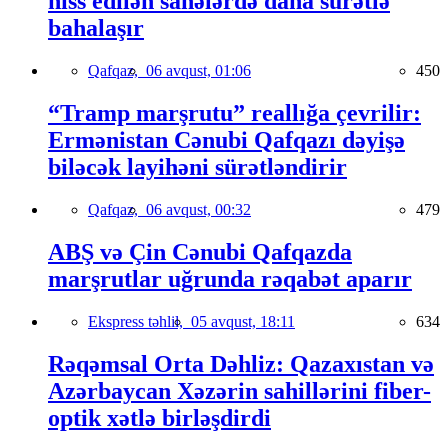
hiss edilən sahələrdə daha sürətlə
bahalaşır
Qafqaz,
06 avqust, 01:06
450
“Tramp marşrutu” reallığa çevrilir:
Ermənistan Cənubi Qafqazı dəyişə
biləcək layihəni sürətləndirir
Qafqaz,
06 avqust, 00:32
479
ABŞ və Çin Cənubi Qafqazda
marşrutlar uğrunda rəqabət aparır
Ekspress təhlil,
05 avqust, 18:11
634
Rəqəmsal Orta Dəhliz: Qazaxıstan və
Azərbaycan Xəzərin sahillərini fiber-
optik xətlə birləşdirdi