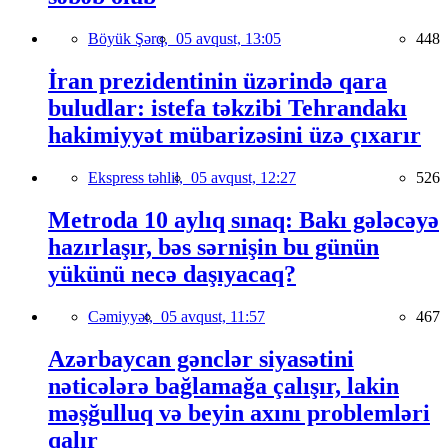
Böyük Şərq,
05 avqust, 13:05
448
İran prezidentinin üzərində qara
buludlar: istefa təkzibi Tehrandakı
hakimiyyət mübarizəsini üzə çıxarır
Ekspress təhlil,
05 avqust, 12:27
526
Metroda 10 aylıq sınaq: Bakı gələcəyə
hazırlaşır, bəs sərnişin bu günün
yükünü necə daşıyacaq?
Cəmiyyət,
05 avqust, 11:57
467
Azərbaycan gənclər siyasətini
nəticələrə bağlamağa çalışır, lakin
məşğulluq və beyin axını problemləri
qalır