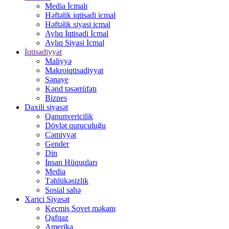
Media İcmalı
Həftəlik iqtisadi icmal
Həftəlik siyasi icmal
Aylıq İqtisadi İcmal
Aylıq Siyasi İcmal
İqtisadiyyat
Maliyyə
Makroiqtisadiyyat
Sənaye
Kənd təsərrüfatı
Biznes
Daxili siyasət
Qanunvericilik
Dövlət quruculuğu
Cəmiyyət
Gender
Din
İnsan Hüquqları
Media
Təhlükəsizlik
Sosial sahə
Xarici Siyasət
Keçmiş Sovet məkanı
Qafqaz
Amerika