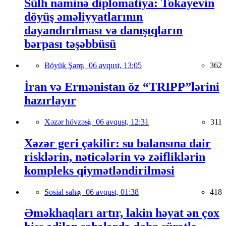
Sülh naminə diplomatiya: Tokayevin
döyüş əməliyyatlarının
dayandırılması və danışıqların
bərpası təşəbbüsü
Böyük Şərq,
06 avqust, 13:05
362
İran və Ermənistan öz “TRIPP”lərini
hazırlayır
Xəzər hövzəsi,
06 avqust, 12:31
311
Xəzər geri çəkilir: su balansına dair
risklərin, nəticələrin və zəifliklərin
kompleks qiymətləndirilməsi
Sosial sahə,
06 avqust, 01:38
418
Əməkhaqları artır, lakin həyat ən çox