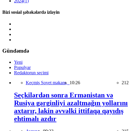
2024
(1)
Bizi sosial şəbəkələrdə izləyin
Gündəmdə
Yeni
Populyar
Redaktorun seçimi
Keçmiş Sovet məkanı,
10:26
212
Seçkilərdən sonra Ermənistan və
Rusiya gərginliyi azaltmağın yollarını
axtarır, lakin əvvəlki ittifaqa qayıdış
ehtimalı azdır