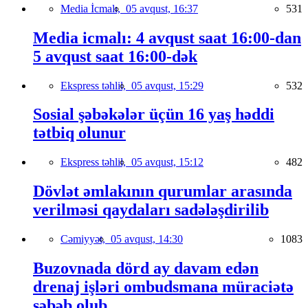
Media İcmalı,
05 avqust, 16:37
531
Media icmalı: 4 avqust saat 16:00-dan
5 avqust saat 16:00-dək
Ekspress təhlil,
05 avqust, 15:29
532
Sosial şəbəkələr üçün 16 yaş həddi
tətbiq olunur
Ekspress təhlil,
05 avqust, 15:12
482
Dövlət əmlakının qurumlar arasında
verilməsi qaydaları sadələşdirilib
Cəmiyyət,
05 avqust, 14:30
1083
Buzovnada dörd ay davam edən
drenaj işləri ombudsmana müraciətə
səbəb olub