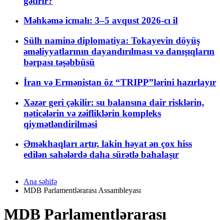
gətirir?
Məhkəmə icmalı: 3–5 avqust 2026-cı il
Sülh naminə diplomatiya: Tokayevin döyüş
əməliyyatlarının dayandırılması və danışıqların
bərpası təşəbbüsü
İran və Ermənistan öz “TRIPP”lərini hazırlayır
Xəzər geri çəkilir: su balansına dair risklərin,
nəticələrin və zəifliklərin kompleks
qiymətləndirilməsi
Əməkhaqları artır, lakin həyat ən çox hiss
edilən sahələrdə daha sürətlə bahalaşır
Ana səhifə
MDB Parlamentlərarası Assambleyası
MDB Parlamentlərarası