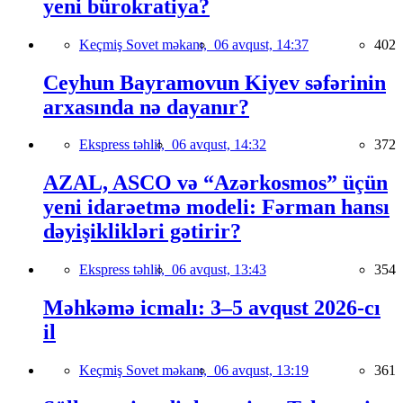
yeni bürokratiya?
Keçmiş Sovet məkanı,
06 avqust, 14:37
402
Ceyhun Bayramovun Kiyev səfərinin
arxasında nə dayanır?
Ekspress təhlil,
06 avqust, 14:32
372
AZAL, ASCO və “Azərkosmos” üçün
yeni idarəetmə modeli: Fərman hansı
dəyişiklikləri gətirir?
Ekspress təhlil,
06 avqust, 13:43
354
Məhkəmə icmalı: 3–5 avqust 2026-cı
il
Keçmiş Sovet məkanı,
06 avqust, 13:19
361