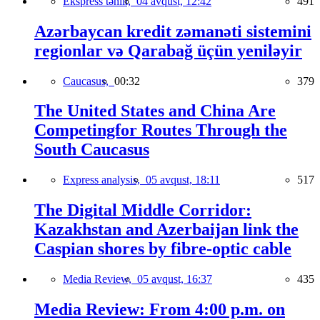
Ekspress təhlil,
04 avqust, 12:42
491
Azərbaycan kredit zəmanəti sistemini
regionlar və Qarabağ üçün yeniləyir
Caucasus,
00:32
379
The United States and China Are
Competingfor Routes Through the
South Caucasus
Express analysis,
05 avqust, 18:11
517
The Digital Middle Corridor:
Kazakhstan and Azerbaijan link the
Caspian shores by fibre-optic cable
Media Review,
05 avqust, 16:37
435
Media Review: From 4:00 p.m. on