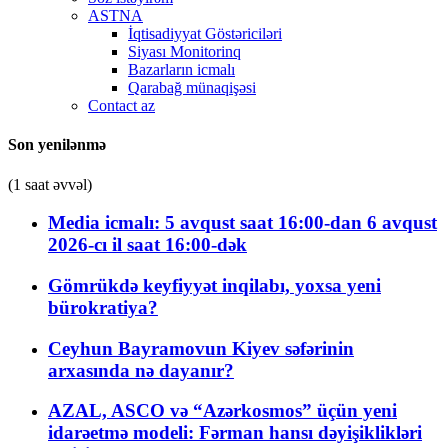
ASTNA
İqtisadiyyat Göstəriciləri
Siyası Monitorinq
Bazarların icmalı
Qarabağ münaqişəsi
Contact az
Son yenilənmə
(1 saat əvvəl)
Media icmalı: 5 avqust saat 16:00-dan 6 avqust
2026-cı il saat 16:00-dək
Gömrükdə keyfiyyət inqilabı, yoxsa yeni
bürokratiya?
Ceyhun Bayramovun Kiyev səfərinin
arxasında nə dayanır?
AZAL, ASCO və “Azərkosmos” üçün yeni
idarəetmə modeli: Fərman hansı dəyişiklikləri