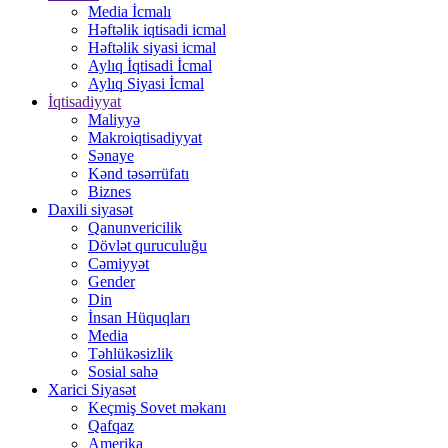
Media İcmalı
Həftəlik iqtisadi icmal
Həftəlik siyasi icmal
Aylıq İqtisadi İcmal
Aylıq Siyasi İcmal
İqtisadiyyat
Maliyyə
Makroiqtisadiyyat
Sənaye
Kənd təsərrüfatı
Biznes
Daxili siyasət
Qanunvericilik
Dövlət quruculuğu
Cəmiyyət
Gender
Din
İnsan Hüquqları
Media
Təhlükəsizlik
Sosial sahə
Xarici Siyasət
Keçmiş Sovet məkanı
Qafqaz
Amerika