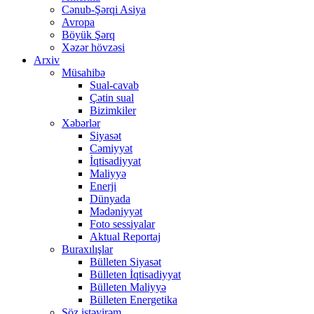
Cənub-Şərqi Asiya
Avropa
Böyük Şərq
Xəzər hövzəsi
Arxiv
Müsahibə
Sual-cavab
Çətin sual
Bizimkiler
Xəbərlər
Siyasət
Cəmiyyət
İqtisadiyyat
Maliyyə
Enerji
Dünyada
Mədəniyyət
Foto sessiyalar
Aktual Reportaj
Buraxılışlar
Bülleten Siyasət
Bülleten İqtisadiyyat
Bülleten Maliyyə
Bülleten Energetika
Söz istəyirəm