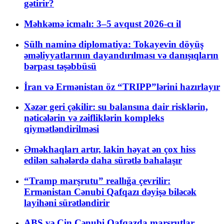
gətirir?
Məhkəmə icmalı: 3–5 avqust 2026-cı il
Sülh naminə diplomatiya: Tokayevin döyüş
əməliyyatlarının dayandırılması və danışıqların
bərpası təşəbbüsü
İran və Ermənistan öz “TRIPP”lərini hazırlayır
Xəzər geri çəkilir: su balansına dair risklərin,
nəticələrin və zəifliklərin kompleks
qiymətləndirilməsi
Əməkhaqları artır, lakin həyat ən çox hiss
edilən sahələrdə daha sürətlə bahalaşır
“Tramp marşrutu” reallığa çevrilir:
Ermənistan Cənubi Qafqazı dəyişə biləcək
layihəni sürətləndirir
ABŞ və Çin Cənubi Qafqazda marşrutlar