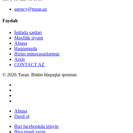
agency@turan.az
Faydalı
İstifadə şərtləri
Məxfilik siyasti
Abunə
Haqqımızda
Bizim mütəxəssislərimiz
Arxiv
CONTACT AZ
© 2026 Turan. Bütün hüquqlar qorunur.
Abunə
Daxil ol
Bizi facebookda izləyin
Bizə email yazın