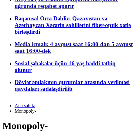
uğrunda rəqabət aparır
Rəqəmsal Orta Dəhliz: Qazaxıstan və
Azərbaycan Xəzərin sahillərini fiber-optik xətlə
birləşdirdi
Media icmalı: 4 avqust saat 16:00-dan 5 avqust
saat 16:00-dək
Sosial şəbəkələr üçün 16 yaş həddi tətbiq
olunur
Dövlət əmlakının qurumlar arasında verilməsi
qaydaları sadələşdirilib
Ana səhifə
Monopoly-
Monopoly-