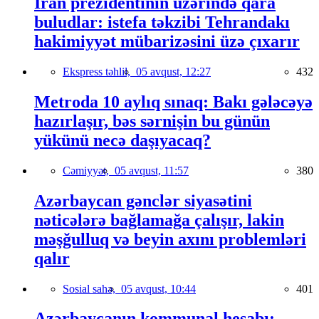
İran prezidentinin üzərində qara
buludlar: istefa təkzibi Tehrandakı
hakimiyyət mübarizəsini üzə çıxarır
Ekspress təhlil,
05 avqust, 12:27
432
Metroda 10 aylıq sınaq: Bakı gələcəyə
hazırlaşır, bəs sərnişin bu günün
yükünü necə daşıyacaq?
Cəmiyyət,
05 avqust, 11:57
380
Azərbaycan gənclər siyasətini
nəticələrə bağlamağa çalışır, lakin
məşğulluq və beyin axını problemləri
qalır
Sosial sahə,
05 avqust, 10:44
401
Azərbaycanın kommunal hesabı: