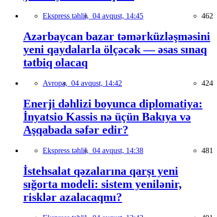
Ekspress təhlil,
04 avqust, 14:45
462
Azərbaycan bazar təmərküzləşməsini
yeni qaydalarla ölçəcək — əsas sınaq
tətbiq olacaq
Avropa,
04 avqust, 14:42
424
Enerji dəhlizi boyunca diplomatiya:
İnyatsio Kassis nə üçün Bakıya və
Aşqabada səfər edir?
Ekspress təhlil,
04 avqust, 14:38
481
İstehsalat qəzalarına qarşı yeni
sığorta modeli: sistem yenilənir,
risklər azalacaqmı?