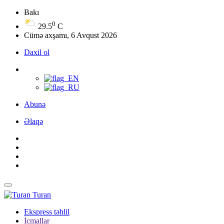
Bakı
0
29.5
C
Cümə axşamı, 6 Avqust 2026
Daxil ol
Abunə
Əlaqə
Turan
Ekspress təhlil
İcmallar