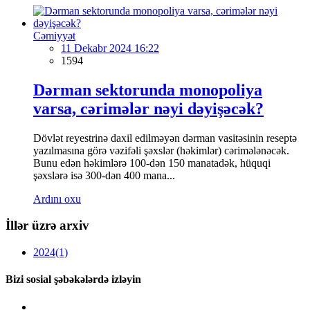
Cəmiyyət
11 Dekabr 2024 16:22
1594
Dərman sektorunda monopoliya
varsa, cərimələr nəyi dəyişəcək?
Dövlət reyestrinə daxil edilməyən dərman vasitəsinin reseptə
yazılmasına görə vəzifəli şəxslər (həkimlər) cərimələnəcək.
Bunu edən həkimlərə 100-dən 150 manatadək, hüquqi
şəxslərə isə 300-dən 400 mana...
Ardını oxu
İllər üzrə arxiv
2024
(1)
Bizi sosial şəbəkələrdə izləyin