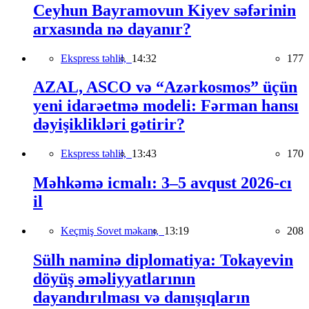
Ceyhun Bayramovun Kiyev səfərinin
arxasında nə dayanır?
Ekspress təhlil,
14:32
177
AZAL, ASCO və “Azərkosmos” üçün
yeni idarəetmə modeli: Fərman hansı
dəyişiklikləri gətirir?
Ekspress təhlil,
13:43
170
Məhkəmə icmalı: 3–5 avqust 2026-cı
il
Keçmiş Sovet məkanı,
13:19
208
Sülh naminə diplomatiya: Tokayevin
döyüş əməliyyatlarının
dayandırılması və danışıqların