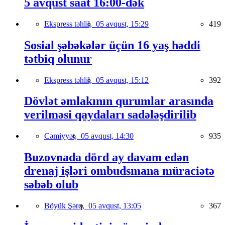
5 avqust saat 16:00-dək
Ekspress təhlil,
05 avqust, 15:29
419
Sosial şəbəkələr üçün 16 yaş həddi
tətbiq olunur
Ekspress təhlil,
05 avqust, 15:12
392
Dövlət əmlakının qurumlar arasında
verilməsi qaydaları sadələşdirilib
Cəmiyyət,
05 avqust, 14:30
935
Buzovnada dörd ay davam edən
drenaj işləri ombudsmana müraciətə
səbəb olub
Böyük Şərq,
05 avqust, 13:05
367