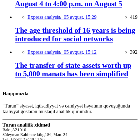
August 4 to 4:00 p.m. on August 5
Express analysis,
05 avqust, 15:29
419
The age threshold of 16 years is being
introduced for social networks
Express analysis,
05 avqust, 15:12
392
The transfer of state assets worth up
to 5,000 manats has been simplified
Haqqımızda
“Turan” siyasət, iqtisadiyyat və cəmiyyət həyatının qovuşuğunda
fəaliyyət göstərən müstəqil analitik qurumdur.
Turan analitik xidməti
Bakı, AZ1010
Süleyman Rəhimov küç.,186, Mən. 24
Tel.: (+99412) 440 11 96