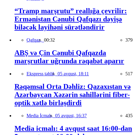
“Tramp marşrutu” reallığa çevrilir:
Ermənistan Cənubi Qafqazı dəyişə
biləcək layihəni sürətləndirir
Qafqaz,
00:32
379
ABŞ və Çin Cənubi Qafqazda
marşrutlar uğrunda rəqabət aparır
Ekspress təhlil,
05 avqust, 18:11
517
Rəqəmsal Orta Dəhliz: Qazaxıstan və
Azərbaycan Xəzərin sahillərini fiber-
optik xətlə birləşdirdi
Media İcmalı,
05 avqust, 16:37
435
Media icmalı: 4 avqust saat 16:00-dan