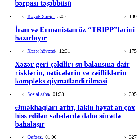
bərpası təşəbbüsü
Böyük Şərq,
13:05
180
İran və Ermənistan öz “TRIPP”lərini
hazırlayır
Xəzər hövzəsi,
12:31
175
Xəzər geri çəkilir: su balansına dair
risklərin, nəticələrin və zəifliklərin
kompleks qiymətləndirilməsi
Sosial sahə,
01:38
305
Əməkhaqları artır, lakin həyat ən çox
hiss edilən sahələrdə daha sürətlə
bahalaşır
Qafqaz,
01:06
327