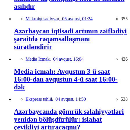
asılıdır
Makroiqtisadiyyat,
05 avqust, 01:24
355
Azərbaycan iqtisadi artımın zəiflədiyi
şəraitdə rəqəmsallaşmanı
sürətləndirir
Media İcmalı,
04 avqust, 16:04
436
Media icmalı: Avqustun 3-ü saat
16:00-dan avqustun 4-ü saat 16:00-
dək
Ekspress təhlil,
04 avqust, 14:50
538
Azərbaycanda gömrük səlahiyyətləri
yenidən bölüşdürülür: islahat
çevikliyi artıracaqmı?