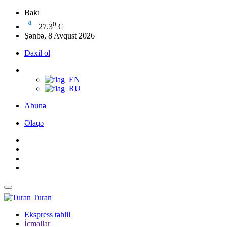
Bakı
0
27.3
C
Şənbə, 8 Avqust 2026
Daxil ol
Abunə
Əlaqə
Turan
Ekspress təhlil
İcmallar