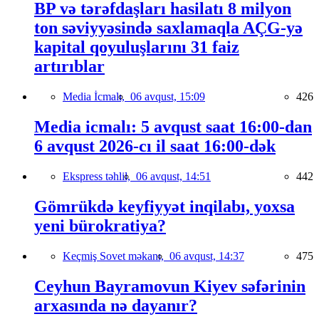
BP və tərəfdaşları hasilatı 8 milyon
ton səviyyəsində saxlamaqla AÇG-yə
kapital qoyuluşlarını 31 faiz
artırıblar
Media İcmalı,
06 avqust, 15:09
426
Media icmalı: 5 avqust saat 16:00-dan
6 avqust 2026-cı il saat 16:00-dək
Ekspress təhlil,
06 avqust, 14:51
442
Gömrükdə keyfiyyət inqilabı, yoxsa
yeni bürokratiya?
Keçmiş Sovet məkanı,
06 avqust, 14:37
475
Ceyhun Bayramovun Kiyev səfərinin
arxasında nə dayanır?