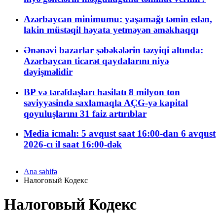
Azərbaycan minimumu: yaşamağı təmin edən,
lakin müstəqil həyata yetməyən əməkhaqqı
Ənənəvi bazarlar şəbəkələrin təzyiqi altında:
Azərbaycan ticarət qaydalarını niyə
dəyişməlidir
BP və tərəfdaşları hasilatı 8 milyon ton
səviyyəsində saxlamaqla AÇG-yə kapital
qoyuluşlarını 31 faiz artırıblar
Media icmalı: 5 avqust saat 16:00-dan 6 avqust
2026-cı il saat 16:00-dək
Ana səhifə
Налоговый Кодекс
Налоговый Кодекс