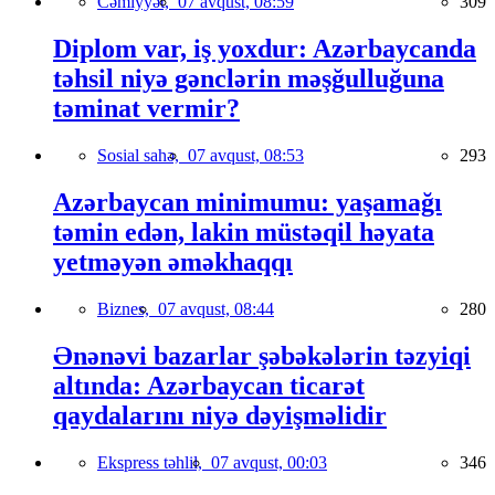
Cəmiyyət,
07 avqust, 08:59
309
Diplom var, iş yoxdur: Azərbaycanda
təhsil niyə gənclərin məşğulluğuna
təminat vermir?
Sosial sahə,
07 avqust, 08:53
293
Azərbaycan minimumu: yaşamağı
təmin edən, lakin müstəqil həyata
yetməyən əməkhaqqı
Biznes,
07 avqust, 08:44
280
Ənənəvi bazarlar şəbəkələrin təzyiqi
altında: Azərbaycan ticarət
qaydalarını niyə dəyişməlidir
Ekspress təhlil,
07 avqust, 00:03
346