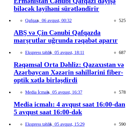
Ermənistan Cənubi Qafqazı dəyişə
biləcək layihəni sürətləndirir
Qafqaz,
06 avqust, 00:32
525
ABŞ və Çin Cənubi Qafqazda
marşrutlar uğrunda rəqabət aparır
Ekspress təhlil,
05 avqust, 18:11
687
Rəqəmsal Orta Dəhliz: Qazaxıstan və
Azərbaycan Xəzərin sahillərini fiber-
optik xətlə birləşdirdi
Media İcmalı,
05 avqust, 16:37
578
Media icmalı: 4 avqust saat 16:00-dan
5 avqust saat 16:00-dək
Ekspress təhlil,
05 avqust, 15:29
590