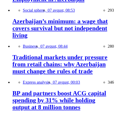
Social sphere,
07 avqust, 08:53
293
Azerbaijan’s minimum: a wage that
covers survival but not independent
living
Business,
07 avqust, 08:44
280
Traditional markets under pressure
from retail chains: why Azerbaijan
must change the rules of trade
Express analysis,
07 avqust, 00:03
346
BP and partners boost ACG capital
spending by 31% while holding
output at 8 million tonnes