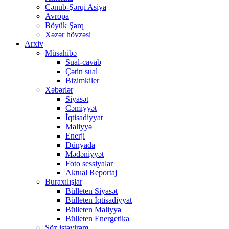
Cənub-Şərqi Asiya
Avropa
Böyük Şərq
Xəzər hövzəsi
Arxiv
Müsahibə
Sual-cavab
Çətin sual
Bizimkiler
Xəbərlər
Siyasət
Cəmiyyət
İqtisadiyyat
Maliyyə
Enerji
Dünyada
Mədəniyyət
Foto sessiyalar
Aktual Reportaj
Buraxılışlar
Bülleten Siyasət
Bülleten İqtisadiyyat
Bülleten Maliyyə
Bülleten Energetika
Söz istəyirəm