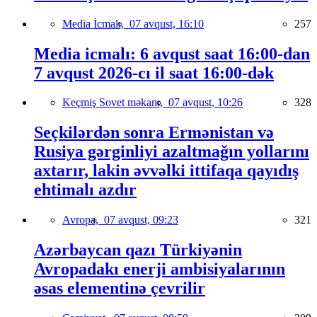
Media İcmalı,
07 avqust, 16:10
257
Media icmalı: 6 avqust saat 16:00-dan
7 avqust 2026-cı il saat 16:00-dək
Keçmiş Sovet məkanı,
07 avqust, 10:26
328
Seçkilərdən sonra Ermənistan və
Rusiya gərginliyi azaltmağın yollarını
axtarır, lakin əvvəlki ittifaqa qayıdış
ehtimalı azdır
Avropa,
07 avqust, 09:23
321
Azərbaycan qazı Türkiyənin
Avropadakı enerji ambisiyalarının
əsas elementinə çevrilir