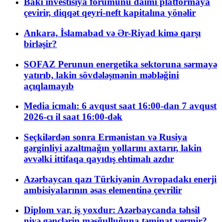
Bakı investisiya forumunu daimi platformaya
çevirir, diqqət qeyri-neft kapitalına yönəlir
Ankara, İslamabad və Ər-Riyad kimə qarşı
birləşir?
SOFAZ Perunun energetika sektoruna sərmayə
yatırıb, lakin sövdələşmənin məbləğini
açıqlamayıb
Media icmalı: 6 avqust saat 16:00-dan 7 avqust
2026-cı il saat 16:00-dək
Seçkilərdən sonra Ermənistan və Rusiya
gərginliyi azaltmağın yollarını axtarır, lakin
əvvəlki ittifaqa qayıdış ehtimalı azdır
Azərbaycan qazı Türkiyənin Avropadakı enerji
ambisiyalarının əsas elementinə çevrilir
Diplom var, iş yoxdur: Azərbaycanda təhsil
niyə gənclərin məşğulluğuna təminat vermir?