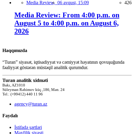
Media Review,
06 avqust, 15:09
426
Media Review: From 4:00 p.m. on
August 5 to 4:00 p.m. on August 6,
2026
Haqqımızda
“Turan” siyasət, iqtisadiyyat və cəmiyyət həyatının qovuşuğunda
fəaliyyət göstərən müstəqil analitik qurumdur.
Turan analitik xidməti
Bakı, AZ1010
Süleyman Rəhimov küç.,186, Mən. 24
Tel.: (+99412) 440 11 96
agency@turan.az
Faydalı
İstifadə şərtləri
Məxfilik siyasti