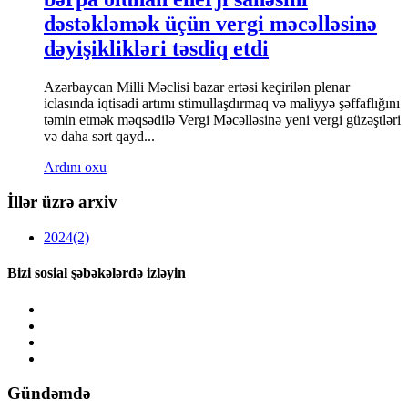
dəstəkləmək üçün vergi məcəlləsinə
dəyişiklikləri təsdiq etdi
Azərbaycan Milli Məclisi bazar ertəsi keçirilən plenar
iclasında iqtisadi artımı stimullaşdırmaq və maliyyə şəffaflığını
təmin etmək məqsədilə Vergi Məcəlləsinə yeni vergi güzəştləri
və daha sərt qayd...
Ardını oxu
İllər üzrə arxiv
2024
(2)
Bizi sosial şəbəkələrdə izləyin
Gündəmdə