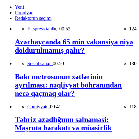
Yeni
Populyar
Redaktorun seçimi
Ekspress təhlil,
00:52
124
Azərbaycanda 65 min vakansiya niyə
doldurulmamış qalır?
Sosial sahə,
00:50
130
Bakı metrosunun xətlərinin
ayrılması: nəqliyyat böhranından
necə qaçmaq olar?
Cəmiyyət,
00:41
118
Təbriz azadlığının salnaməsi:
Məşrutə hərəkatı və müasirlik