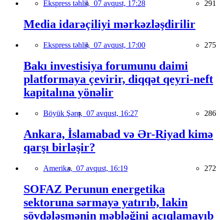
Ekspress təhlil,
07 avqust, 17:28
291
Media idarəçiliyi mərkəzləşdirilir
Ekspress təhlil,
07 avqust, 17:00
275
Bakı investisiya forumunu daimi
platformaya çevirir, diqqət qeyri-neft
kapitalına yönəlir
Böyük Şərq,
07 avqust, 16:27
286
Ankara, İslamabad və Ər-Riyad kimə
qarşı birləşir?
Amerika,
07 avqust, 16:19
272
SOFAZ Perunun energetika
sektoruna sərmayə yatırıb, lakin
sövdələşmənin məbləğini açıqlamayıb