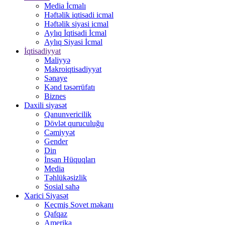
Media İcmalı
Həftəlik iqtisadi icmal
Həftəlik siyasi icmal
Aylıq İqtisadi İcmal
Aylıq Siyasi İcmal
İqtisadiyyat
Maliyyə
Makroiqtisadiyyat
Sənaye
Kənd təsərrüfatı
Biznes
Daxili siyasət
Qanunvericilik
Dövlət quruculuğu
Cəmiyyət
Gender
Din
İnsan Hüquqları
Media
Təhlükəsizlik
Sosial sahə
Xarici Siyasət
Keçmiş Sovet məkanı
Qafqaz
Amerika