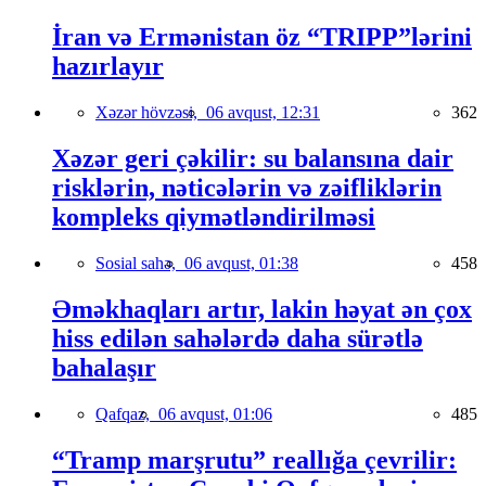
İran və Ermənistan öz “TRIPP”lərini
hazırlayır
Xəzər hövzəsi,
06 avqust, 12:31
362
Xəzər geri çəkilir: su balansına dair
risklərin, nəticələrin və zəifliklərin
kompleks qiymətləndirilməsi
Sosial sahə,
06 avqust, 01:38
458
Əməkhaqları artır, lakin həyat ən çox
hiss edilən sahələrdə daha sürətlə
bahalaşır
Qafqaz,
06 avqust, 01:06
485
“Tramp marşrutu” reallığa çevrilir: