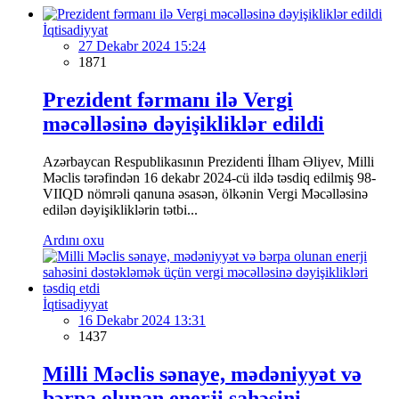
İqtisadiyyat
27 Dekabr 2024 15:24
1871
Prezident fərmanı ilə Vergi
məcəlləsinə dəyişikliklər edildi
Azərbaycan Respublikasının Prezidenti İlham Əliyev, Milli
Məclis tərəfindən 16 dekabr 2024-cü ildə təsdiq edilmiş 98-
VIIQD nömrəli qanuna əsasən, ölkənin Vergi Məcəlləsinə
edilən dəyişikliklərin tətbi...
Ardını oxu
İqtisadiyyat
16 Dekabr 2024 13:31
1437
Milli Məclis sənaye, mədəniyyət və
bərpa olunan enerji sahəsini