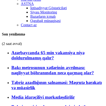
ASTNA
İqtisadiyyat Göstəriciləri
Siyası Monitorinq
Bazarların icmalı
Qarabağ münaqişəsi
Contact az
Son yenilənmə
(2 saat əvvəl)
Azərbaycanda 65 min vakansiya niyə
doldurulmamış qalır?
Bakı metrosunun xətlərinin ayrılması:
nəqliyyat böhranından necə qaçmaq olar?
Təbriz azadlığının salnaməsi: Məşrutə hərəkatı
və müasirlik
Media idarəçiliyi mərkəzləşdirilir