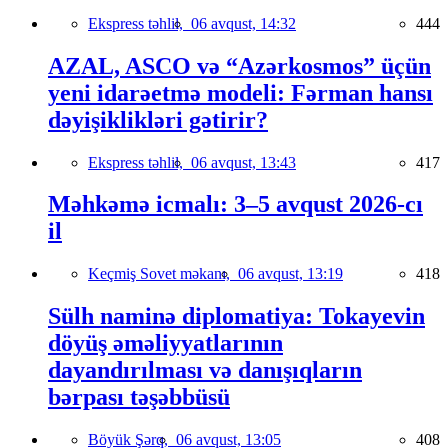
Ekspress təhlil,
06 avqust, 14:32
444
AZAL, ASCO və “Azərkosmos” üçün
yeni idarəetmə modeli: Fərman hansı
dəyişiklikləri gətirir?
Ekspress təhlil,
06 avqust, 13:43
417
Məhkəmə icmalı: 3–5 avqust 2026-cı
il
Keçmiş Sovet məkanı,
06 avqust, 13:19
418
Sülh naminə diplomatiya: Tokayevin
döyüş əməliyyatlarının
dayandırılması və danışıqların
bərpası təşəbbüsü
Böyük Şərq,
06 avqust, 13:05
408