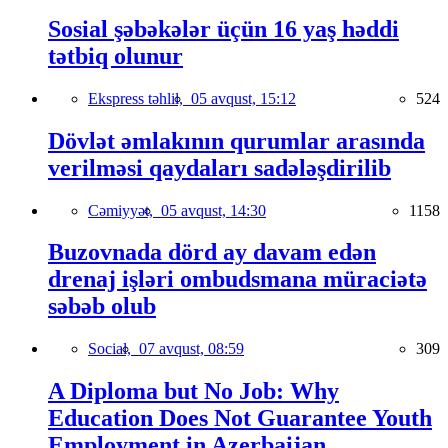
Sosial şəbəkələr üçün 16 yaş həddi
tətbiq olunur
Ekspress təhlil,
05 avqust, 15:12
524
Dövlət əmlakının qurumlar arasında
verilməsi qaydaları sadələşdirilib
Cəmiyyət,
05 avqust, 14:30
1158
Buzovnada dörd ay davam edən
drenaj işləri ombudsmana müraciətə
səbəb olub
Social,
07 avqust, 08:59
309
A Diploma but No Job: Why
Education Does Not Guarantee Youth
Employment in Azerbaijan