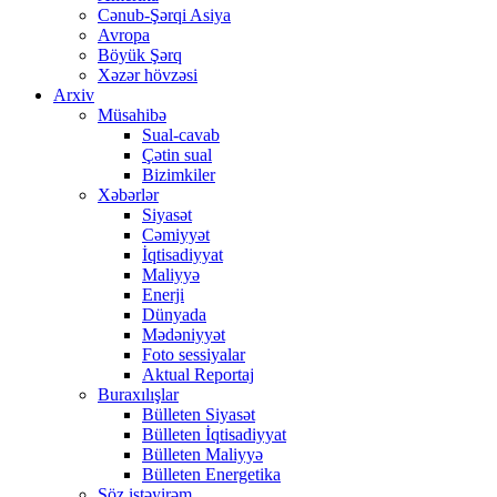
Cənub-Şərqi Asiya
Avropa
Böyük Şərq
Xəzər hövzəsi
Arxiv
Müsahibə
Sual-cavab
Çətin sual
Bizimkiler
Xəbərlər
Siyasət
Cəmiyyət
İqtisadiyyat
Maliyyə
Enerji
Dünyada
Mədəniyyət
Foto sessiyalar
Aktual Reportaj
Buraxılışlar
Bülleten Siyasət
Bülleten İqtisadiyyat
Bülleten Maliyyə
Bülleten Energetika
Söz istəyirəm