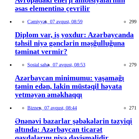
Avropadakı enerji ambisiyalarının
əsas elementinə çevrilir
Cəmiyyət,
07 avqust, 08:59
299
Diplom var, iş yoxdur: Azərbaycanda
təhsil niyə gənclərin məşğulluğuna
təminat vermir?
Sosial sahə,
07 avqust, 08:53
279
Azərbaycan minimumu: yaşamağı
təmin edən, lakin müstəqil həyata
yetməyən əməkhaqqı
Biznes,
07 avqust, 08:44
271
Ənənəvi bazarlar şəbəkələrin təzyiqi
altında: Azərbaycan ticarət
qaydalarını niyə dəyişməlidir