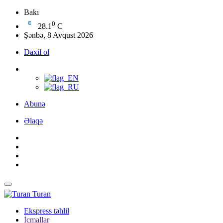
Bakı
0
28.1
C
Şənbə, 8 Avqust 2026
Daxil ol
Abunə
Əlaqə
Turan
Ekspress təhlil
İcmallar