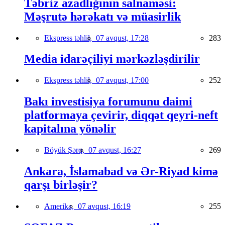
Təbriz azadlığının salnaməsi:
Məşrutə hərəkatı və müasirlik
Ekspress təhlil,
07 avqust, 17:28
283
Media idarəçiliyi mərkəzləşdirilir
Ekspress təhlil,
07 avqust, 17:00
252
Bakı investisiya forumunu daimi
platformaya çevirir, diqqət qeyri-neft
kapitalına yönəlir
Böyük Şərq,
07 avqust, 16:27
269
Ankara, İslamabad və Ər-Riyad kimə
qarşı birləşir?
Amerika,
07 avqust, 16:19
255