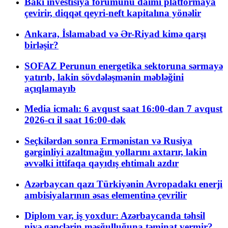
Bakı investisiya forumunu daimi platformaya
çevirir, diqqət qeyri-neft kapitalına yönəlir
Ankara, İslamabad və Ər-Riyad kimə qarşı
birləşir?
SOFAZ Perunun energetika sektoruna sərmayə
yatırıb, lakin sövdələşmənin məbləğini
açıqlamayıb
Media icmalı: 6 avqust saat 16:00-dan 7 avqust
2026-cı il saat 16:00-dək
Seçkilərdən sonra Ermənistan və Rusiya
gərginliyi azaltmağın yollarını axtarır, lakin
əvvəlki ittifaqa qayıdış ehtimalı azdır
Azərbaycan qazı Türkiyənin Avropadakı enerji
ambisiyalarının əsas elementinə çevrilir
Diplom var, iş yoxdur: Azərbaycanda təhsil
niyə gənclərin məşğulluğuna təminat vermir?