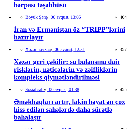
bərpası təşəbbüsü
Böyük Şərq,
06 avqust, 13:05
404
İran və Ermənistan öz “TRIPP”lərini
hazırlayır
Xəzər hövzəsi,
06 avqust, 12:31
357
Xəzər geri çəkilir: su balansına dair
risklərin, nəticələrin və zəifliklərin
kompleks qiymətləndirilməsi
Sosial sahə,
06 avqust, 01:38
455
Əməkhaqları artır, lakin həyat ən çox
hiss edilən sahələrdə daha sürətlə
bahalaşır