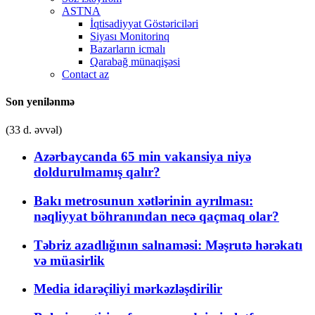
ASTNA
İqtisadiyyat Göstəriciləri
Siyası Monitorinq
Bazarların icmalı
Qarabağ münaqişəsi
Contact az
Son yenilənmə
(33 d. əvvəl)
Azərbaycanda 65 min vakansiya niyə
doldurulmamış qalır?
Bakı metrosunun xətlərinin ayrılması:
nəqliyyat böhranından necə qaçmaq olar?
Təbriz azadlığının salnaməsi: Məşrutə hərəkatı
və müasirlik
Media idarəçiliyi mərkəzləşdirilir