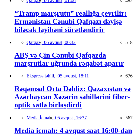
Qafqaz,
06 avqust, 01:06
482
“Tramp marşrutu” reallığa çevrilir:
Ermənistan Cənubi Qafqazı dəyişə
biləcək layihəni sürətləndirir
Qafqaz,
06 avqust, 00:32
518
ABŞ və Çin Cənubi Qafqazda
marşrutlar uğrunda rəqabət aparır
Ekspress təhlil,
05 avqust, 18:11
676
Rəqəmsal Orta Dəhliz: Qazaxıstan və
Azərbaycan Xəzərin sahillərini fiber-
optik xətlə birləşdirdi
Media İcmalı,
05 avqust, 16:37
567
Media icmalı: 4 avqust saat 16:00-dan