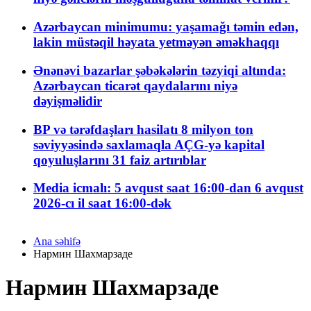
Azərbaycan minimumu: yaşamağı təmin edən,
lakin müstəqil həyata yetməyən əməkhaqqı
Ənənəvi bazarlar şəbəkələrin təzyiqi altında:
Azərbaycan ticarət qaydalarını niyə
dəyişməlidir
BP və tərəfdaşları hasilatı 8 milyon ton
səviyyəsində saxlamaqla AÇG-yə kapital
qoyuluşlarını 31 faiz artırıblar
Media icmalı: 5 avqust saat 16:00-dan 6 avqust
2026-cı il saat 16:00-dək
Ana səhifə
Нармин Шахмарзаде
Нармин Шахмарзаде