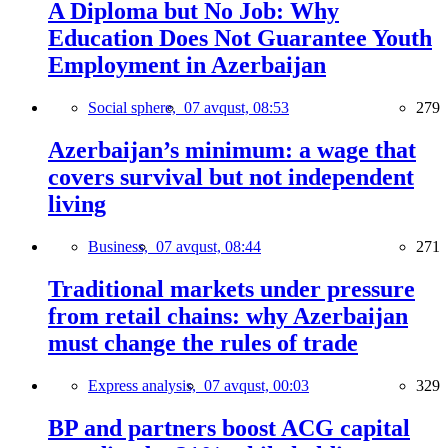
A Diploma but No Job: Why
Education Does Not Guarantee Youth
Employment in Azerbaijan
Social sphere,
07 avqust, 08:53
279
Azerbaijan’s minimum: a wage that
covers survival but not independent
living
Business,
07 avqust, 08:44
271
Traditional markets under pressure
from retail chains: why Azerbaijan
must change the rules of trade
Express analysis,
07 avqust, 00:03
329
BP and partners boost ACG capital