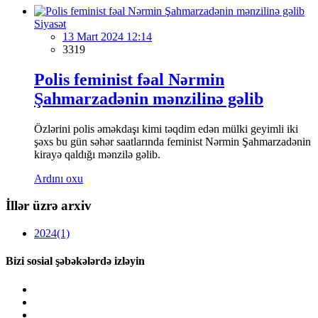
Siyasət
13 Mart 2024 12:14
3319
Polis feminist fəal Nərmin
Şahmarzadənin mənzilinə gəlib
Özlərini polis əməkdaşı kimi təqdim edən mülki geyimli iki
şəxs bu gün səhər saatlarında feminist Nərmin Şahmarzadənin
kirayə qaldığı mənzilə gəlib.
Ardını oxu
İllər üzrə arxiv
2024
(1)
Bizi sosial şəbəkələrdə izləyin