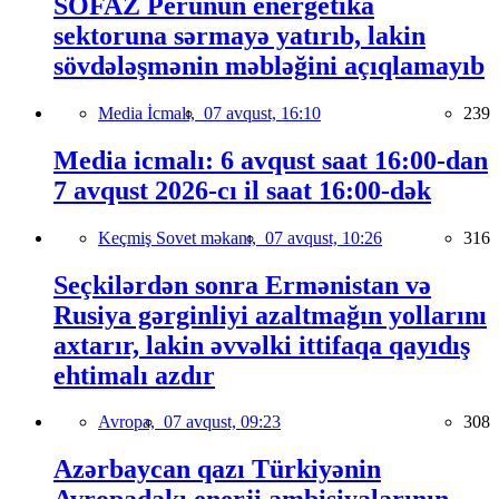
SOFAZ Perunun energetika
sektoruna sərmayə yatırıb, lakin
sövdələşmənin məbləğini açıqlamayıb
Media İcmalı,
07 avqust, 16:10
239
Media icmalı: 6 avqust saat 16:00-dan
7 avqust 2026-cı il saat 16:00-dək
Keçmiş Sovet məkanı,
07 avqust, 10:26
316
Seçkilərdən sonra Ermənistan və
Rusiya gərginliyi azaltmağın yollarını
axtarır, lakin əvvəlki ittifaqa qayıdış
ehtimalı azdır
Avropa,
07 avqust, 09:23
308
Azərbaycan qazı Türkiyənin