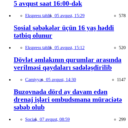
5 avqust saat 16:00-dək
Ekspress təhlil,
05 avqust, 15:29
578
Sosial şəbəkələr üçün 16 yaş həddi
tətbiq olunur
Ekspress təhlil,
05 avqust, 15:12
520
Dövlət əmlakının qurumlar arasında
verilməsi qaydaları sadələşdirilib
Cəmiyyət,
05 avqust, 14:30
1147
Buzovnada dörd ay davam edən
drenaj işləri ombudsmana müraciətə
səbəb olub
Social,
07 avqust, 08:59
299