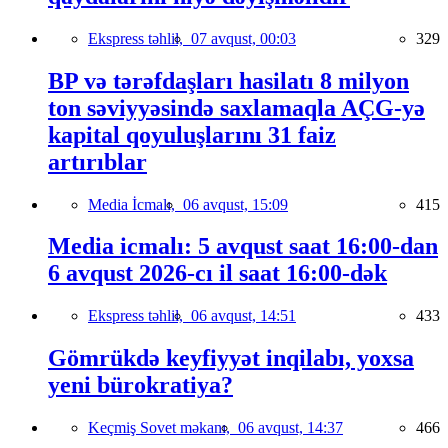
Ekspress təhlil,
07 avqust, 00:03
329
BP və tərəfdaşları hasilatı 8 milyon
ton səviyyəsində saxlamaqla AÇG-yə
kapital qoyuluşlarını 31 faiz
artırıblar
Media İcmalı,
06 avqust, 15:09
415
Media icmalı: 5 avqust saat 16:00-dan
6 avqust 2026-cı il saat 16:00-dək
Ekspress təhlil,
06 avqust, 14:51
433
Gömrükdə keyfiyyət inqilabı, yoxsa
yeni bürokratiya?
Keçmiş Sovet məkanı,
06 avqust, 14:37
466