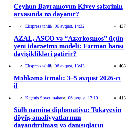
Ceyhun Bayramovun Kiyev səfərinin
arxasında nə dayanır?
Ekspress təhlil,
06 avqust, 14:32
437
AZAL, ASCO və “Azərkosmos” üçün
yeni idarəetmə modeli: Fərman hansı
dəyişiklikləri gətirir?
Ekspress təhlil,
06 avqust, 13:43
408
Məhkəmə icmalı: 3–5 avqust 2026-cı
il
Keçmiş Sovet məkanı,
06 avqust, 13:19
413
Sülh naminə diplomatiya: Tokayevin
döyüş əməliyyatlarının
dayandırılması və danışıqların