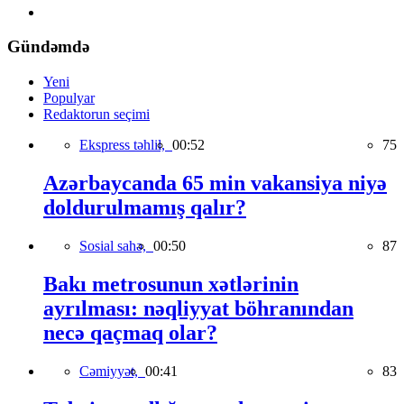
Gündəmdə
Yeni
Populyar
Redaktorun seçimi
Ekspress təhlil,
00:52
75
Azərbaycanda 65 min vakansiya niyə
doldurulmamış qalır?
Sosial sahə,
00:50
87
Bakı metrosunun xətlərinin
ayrılması: nəqliyyat böhranından
necə qaçmaq olar?
Cəmiyyət,
00:41
83