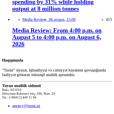
spending by 31% while holding
output at 8 million tonnes
Media Review,
06 avqust, 15:09
415
Media Review: From 4:00 p.m. on
August 5 to 4:00 p.m. on August 6,
2026
Haqqımızda
“Turan” siyasət, iqtisadiyyat və cəmiyyət həyatının qovuşuğunda
fəaliyyət göstərən müstəqil analitik qurumdur.
Turan analitik xidməti
Bakı, AZ1010
Süleyman Rəhimov küç.,186, Mən. 24
Tel.: (+99412) 440 11 96
agency@turan.az