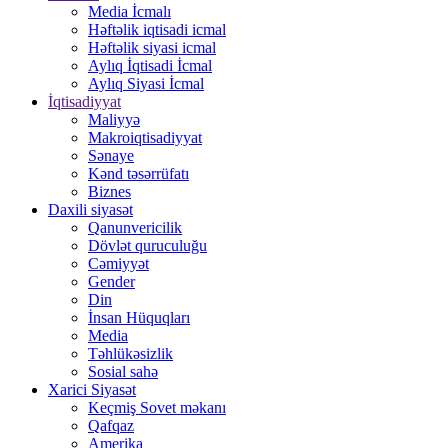
Media İcmalı
Həftəlik iqtisadi icmal
Həftəlik siyasi icmal
Aylıq İqtisadi İcmal
Aylıq Siyasi İcmal
İqtisadiyyat
Maliyyə
Makroiqtisadiyyat
Sənaye
Kənd təsərrüfatı
Biznes
Daxili siyasət
Qanunvericilik
Dövlət quruculuğu
Cəmiyyət
Gender
Din
İnsan Hüquqları
Media
Təhlükəsizlik
Sosial sahə
Xarici Siyasət
Keçmiş Sovet məkanı
Qafqaz
Amerika