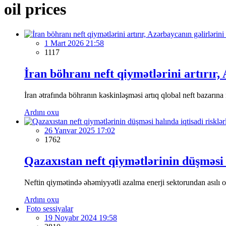
oil prices
1 Mart 2026 21:58
1117
İran böhranı neft qiymətlərini artırır,
İran ətrafında böhranın kəskinləşməsi artıq qlobal neft bazarına n
Ardını oxu
26 Yanvar 2025 17:02
1762
Qazaxıstan neft qiymətlərinin düşməsi h
Neftin qiymətində əhəmiyyətli azalma enerji sektorundan asılı o
Ardını oxu
Foto sessiyalar
19 Noyabr 2024 19:58