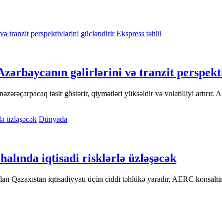
Ekspress təhlil
 Azərbaycanın gəlirlərini və tranzit perspekt
əzərəçarpacaq təsir göstərir, qiymətləri yüksəldir və volatilliyi artırır. 
Dünyada
alında iqtisadi risklərlə üzləşəcək
lan Qazaxıstan iqtisadiyyatı üçün ciddi təhlükə yaradır, AERC konsaltinq