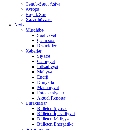
Cənub-Şərqi Asiya
Avropa
Böyük Şərq
Xəzər hövzəsi
Arxiv
Müsahibə
Sual-cavab
Çətin sual
Bizimkiler
Xəbərlər
Siyasət
Cəmiyyət
İqtisadiyyat
Maliyyə
Enerji
Dünyada
Mədəniyyət
Foto sessiyalar
Aktual Reportaj
Buraxılışlar
Bülleten Siyasət
Bülleten İqtisadiyyat
Bülleten Maliyyə
Bülleten Energetika
Söz istəyirəm