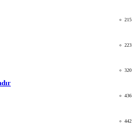
215
223
320
adır
436
442