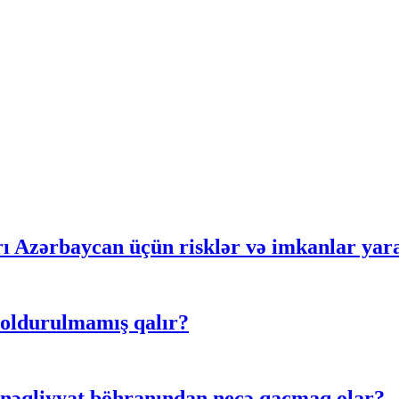
rı Azərbaycan üçün risklər və imkanlar yar
doldurulmamış qalır?
 nəqliyyat böhranından necə qaçmaq olar?