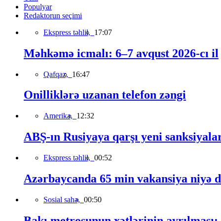
Populyar
Redaktorun seçimi
Ekspress təhlil,
17:07
Məhkəmə icmalı: 6–7 avqust 2026-cı il
Qafqaz,
16:47
Onilliklərə uzanan telefon zəngi
Amerika,
12:32
ABŞ-ın Rusiyaya qarşı yeni sanksiyala
Ekspress təhlil,
00:52
Azərbaycanda 65 min vakansiya niyə 
Sosial sahə,
00:50
Bakı metrosunun xətlərinin ayrılması: