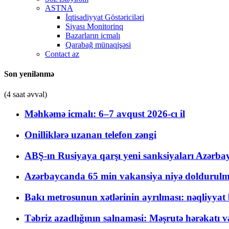
ASTNA
İqtisadiyyat Göstəriciləri
Siyası Monitorinq
Bazarların icmalı
Qarabağ münaqişəsi
Contact az
Son yenilənmə
(4 saat əvvəl)
Məhkəmə icmalı: 6–7 avqust 2026-cı il
Onilliklərə uzanan telefon zəngi
ABŞ-ın Rusiyaya qarşı yeni sanksiyaları Azərba
Azərbaycanda 65 min vakansiya niyə doldurulm
Bakı metrosunun xətlərinin ayrılması: nəqliyya
Təbriz azadlığının salnaməsi: Məşrutə hərəkatı v