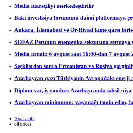
Media idarəçiliyi mərkəzləşdirilir
Bakı investisiya forumunu daimi platformaya çevi
Ankara, İslamabad və Ər-Riyad kimə qarşı birlə
SOFAZ Perunun energetika sektoruna sərmayə ya
Media icmalı: 6 avqust saat 16:00-dan 7 avqust 2
Seçkilərdən sonra Ermənistan və Rusiya gərginliyi
Azərbaycan qazı Türkiyənin Avropadakı enerji am
Diplom var, iş yoxdur: Azərbaycanda təhsil niyə
Azərbaycan minimumu: yaşamağı təmin edən, la
Ana səhifə
oil prices