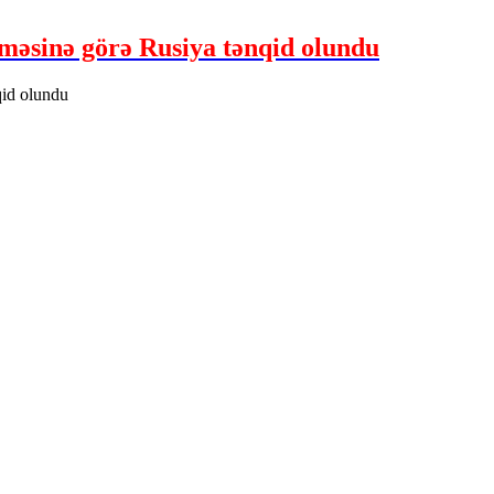
məsinə görə Rusiya tənqid olundu
qid olundu