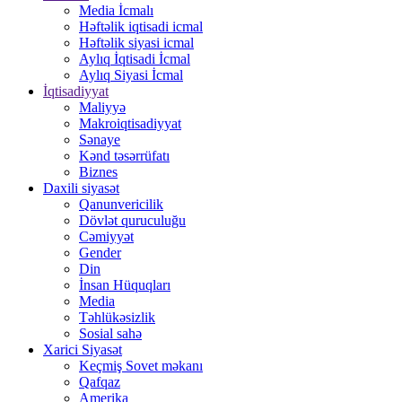
Media İcmalı
Həftəlik iqtisadi icmal
Həftəlik siyasi icmal
Aylıq İqtisadi İcmal
Aylıq Siyasi İcmal
İqtisadiyyat
Maliyyə
Makroiqtisadiyyat
Sənaye
Kənd təsərrüfatı
Biznes
Daxili siyasət
Qanunvericilik
Dövlət quruculuğu
Cəmiyyət
Gender
Din
İnsan Hüquqları
Media
Təhlükəsizlik
Sosial sahə
Xarici Siyasət
Keçmiş Sovet məkanı
Qafqaz
Amerika