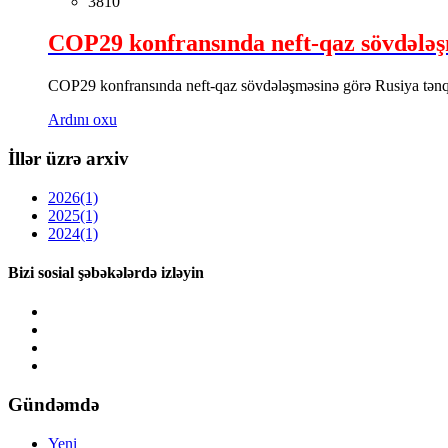
3810
COP29 konfransında neft-qaz sövdələş
COP29 konfransında neft-qaz sövdələşməsinə görə Rusiya tən
Ardını oxu
İllər üzrə arxiv
2026
(1)
2025
(1)
2024
(1)
Bizi sosial şəbəkələrdə izləyin
Gündəmdə
Yeni