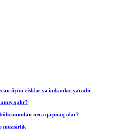
ycan üçün risklər və imkanlar yaradır
amış qalır?
t böhranından necə qaçmaq olar?
ə müasirlik