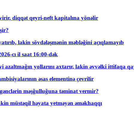
rir, diqqət qeyri-neft kapitalına yönəlir
şir?
tırıb, lakin sövdələşmənin məbləğini açıqlamayıb
026-cı il saat 16:00-dək
 azaltmağın yollarını axtarır, lakin əvvəlki ittifaqa qa
bisiyalarının əsas elementinə çevrilir
 gənclərin məşğulluğuna təminat vermir?
kin müstəqil həyata yetməyən əməkhaqqı