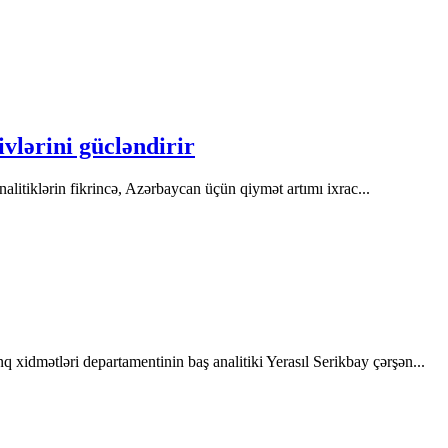
ivlərini gücləndirir
Analitiklərin fikrincə, Azərbaycan üçün qiymət artımı ixrac...
 xidmətləri departamentinin baş analitiki Yerasıl Serikbay çərşən...