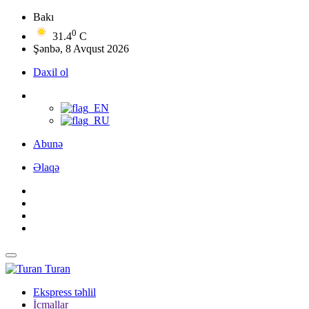
Bakı
0
31.4
C
Şənbə, 8 Avqust 2026
Daxil ol
Abunə
Əlaqə
Turan
Ekspress təhlil
İcmallar