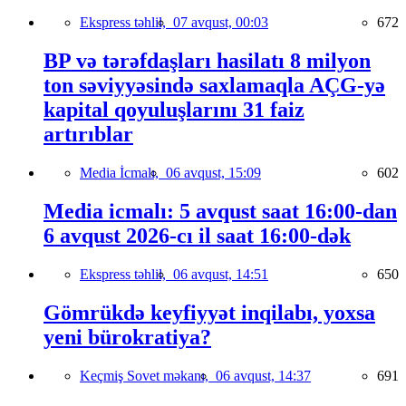
Ekspress təhlil,
07 avqust, 00:03
672
BP və tərəfdaşları hasilatı 8 milyon
ton səviyyəsində saxlamaqla AÇG-yə
kapital qoyuluşlarını 31 faiz
artırıblar
Media İcmalı,
06 avqust, 15:09
602
Media icmalı: 5 avqust saat 16:00-dan
6 avqust 2026-cı il saat 16:00-dək
Ekspress təhlil,
06 avqust, 14:51
650
Gömrükdə keyfiyyət inqilabı, yoxsa
yeni bürokratiya?
Keçmiş Sovet məkanı,
06 avqust, 14:37
691