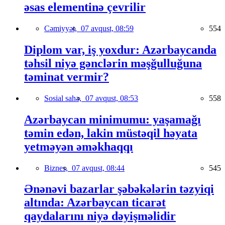
əsas elementinə çevrilir
Cəmiyyət,
07 avqust, 08:59
554
Diplom var, iş yoxdur: Azərbaycanda
təhsil niyə gənclərin məşğulluğuna
təminat vermir?
Sosial sahə,
07 avqust, 08:53
558
Azərbaycan minimumu: yaşamağı
təmin edən, lakin müstəqil həyata
yetməyən əməkhaqqı
Biznes,
07 avqust, 08:44
545
Ənənəvi bazarlar şəbəkələrin təzyiqi
altında: Azərbaycan ticarət
qaydalarını niyə dəyişməlidir