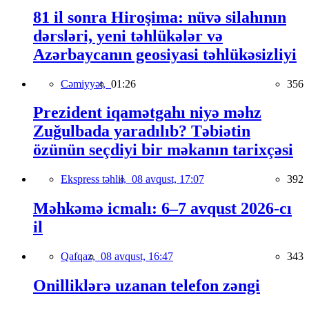
81 il sonra Hiroşima: nüvə silahının
dərsləri, yeni təhlükələr və
Azərbaycanın geosiyasi təhlükəsizliyi
Cəmiyyət,
01:26
356
Prezident iqamətgahı niyə məhz
Zuğulbada yaradılıb? Təbiətin
özünün seçdiyi bir məkanın tarixçəsi
Ekspress təhlil,
08 avqust, 17:07
392
Məhkəmə icmalı: 6–7 avqust 2026-cı
il
Qafqaz,
08 avqust, 16:47
343
Onilliklərə uzanan telefon zəngi