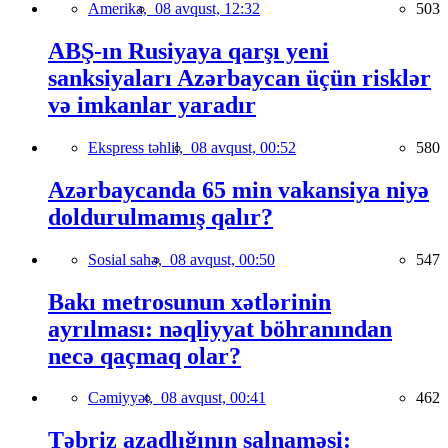
Amerika,
08 avqust, 12:32
503
ABŞ-ın Rusiyaya qarşı yeni
sanksiyaları Azərbaycan üçün risklər
və imkanlar yaradır
Ekspress təhlil,
08 avqust, 00:52
580
Azərbaycanda 65 min vakansiya niyə
doldurulmamış qalır?
Sosial sahə,
08 avqust, 00:50
547
Bakı metrosunun xətlərinin
ayrılması: nəqliyyat böhranından
necə qaçmaq olar?
Cəmiyyət,
08 avqust, 00:41
462
Təbriz azadlığının salnaməsi: