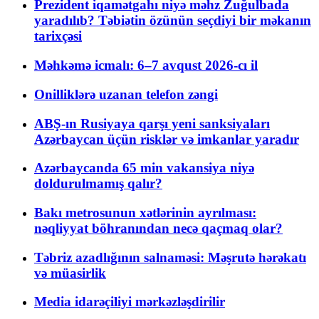
Prezident iqamətgahı niyə məhz Zuğulbada
yaradılıb? Təbiətin özünün seçdiyi bir məkanın
tarixçəsi
Məhkəmə icmalı: 6–7 avqust 2026-cı il
Onilliklərə uzanan telefon zəngi
ABŞ-ın Rusiyaya qarşı yeni sanksiyaları
Azərbaycan üçün risklər və imkanlar yaradır
Azərbaycanda 65 min vakansiya niyə
doldurulmamış qalır?
Bakı metrosunun xətlərinin ayrılması:
nəqliyyat böhranından necə qaçmaq olar?
Təbriz azadlığının salnaməsi: Məşrutə hərəkatı
və müasirlik
Media idarəçiliyi mərkəzləşdirilir