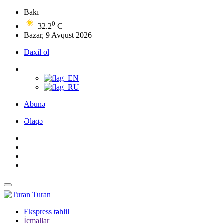
Bakı
0
32.2
C
Bazar, 9 Avqust 2026
Daxil ol
Abunə
Əlaqə
Turan
Ekspress təhlil
İcmallar