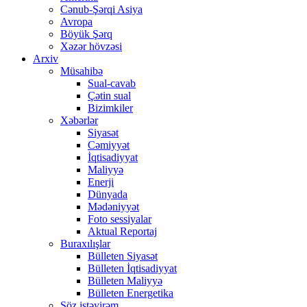
Cənub-Şərqi Asiya
Avropa
Böyük Şərq
Xəzər hövzəsi
Arxiv
Müsahibə
Sual-cavab
Çətin sual
Bizimkiler
Xəbərlər
Siyasət
Cəmiyyət
İqtisadiyyat
Maliyyə
Enerji
Dünyada
Mədəniyyət
Foto sessiyalar
Aktual Reportaj
Buraxılışlar
Bülleten Siyasət
Bülleten İqtisadiyyat
Bülleten Maliyyə
Bülleten Energetika
Söz istəyirəm