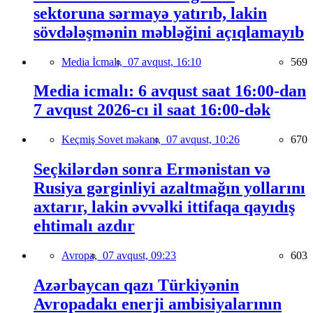
sektoruna sərmayə yatırıb, lakin
sövdələşmənin məbləğini açıqlamayıb
Media İcmalı,
07 avqust, 16:10
569
Media icmalı: 6 avqust saat 16:00-dan
7 avqust 2026-cı il saat 16:00-dək
Keçmiş Sovet məkanı,
07 avqust, 10:26
670
Seçkilərdən sonra Ermənistan və
Rusiya gərginliyi azaltmağın yollarını
axtarır, lakin əvvəlki ittifaqa qayıdış
ehtimalı azdır
Avropa,
07 avqust, 09:23
603
Azərbaycan qazı Türkiyənin
Avropadakı enerji ambisiyalarının