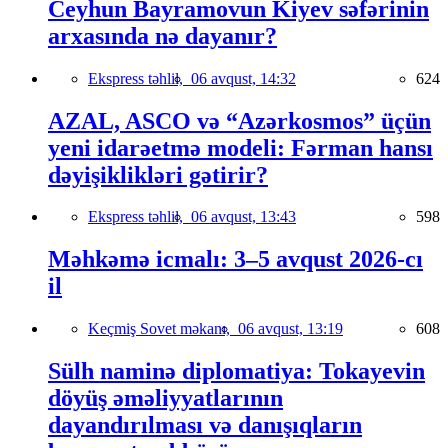
Ceyhun Bayramovun Kiyev səfərinin
arxasında nə dayanır?
Ekspress təhlil,
06 avqust, 14:32
624
AZAL, ASCO və “Azərkosmos” üçün
yeni idarəetmə modeli: Fərman hansı
dəyişiklikləri gətirir?
Ekspress təhlil,
06 avqust, 13:43
598
Məhkəmə icmalı: 3–5 avqust 2026-cı
il
Keçmiş Sovet məkanı,
06 avqust, 13:19
608
Sülh naminə diplomatiya: Tokayevin
döyüş əməliyyatlarının
dayandırılması və danışıqların