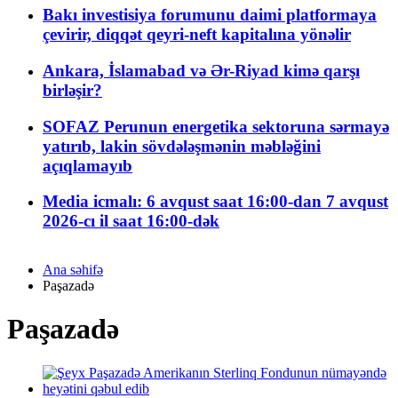
Bakı investisiya forumunu daimi platformaya
çevirir, diqqət qeyri-neft kapitalına yönəlir
Ankara, İslamabad və Ər-Riyad kimə qarşı
birləşir?
SOFAZ Perunun energetika sektoruna sərmayə
yatırıb, lakin sövdələşmənin məbləğini
açıqlamayıb
Media icmalı: 6 avqust saat 16:00-dan 7 avqust
2026-cı il saat 16:00-dək
Ana səhifə
Paşazadə
Paşazadə