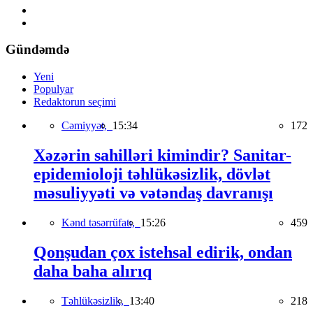
Gündəmdə
Yeni
Populyar
Redaktorun seçimi
Cəmiyyət,
15:34
172
Xəzərin sahilləri kimindir? Sanitar-
epidemioloji təhlükəsizlik, dövlət
məsuliyyəti və vətəndaş davranışı
Kənd təsərrüfatı,
15:26
459
Qonşudan çox istehsal edirik, ondan
daha baha alırıq
Təhlükəsizlik,
13:40
218