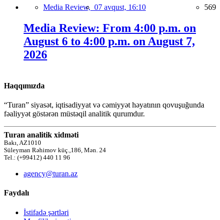
Media Review,
07 avqust, 16:10
569
Media Review: From 4:00 p.m. on
August 6 to 4:00 p.m. on August 7,
2026
Haqqımızda
“Turan” siyasət, iqtisadiyyat və cəmiyyət həyatının qovuşuğunda
fəaliyyət göstərən müstəqil analitik qurumdur.
Turan analitik xidməti
Bakı, AZ1010
Süleyman Rəhimov küç.,186, Mən. 24
Tel.: (+99412) 440 11 96
agency@turan.az
Faydalı
İstifadə şərtləri