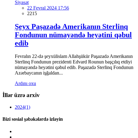
Siyasət
22 Fevral 2024 17:56
2215
Şeyx Paşazadə Amerikanın Sterlinq
Fondunun nümayəndə heyətini qəbul
edib
Fevralın 22-də şeyxülislam Allahşükür Paşazadə Amerikanın
Sterlinq Fondunun prezidenti Edvard Rounun başçılıq etdiyi
nümayəndə heyətini qəbul edib. Paşazadə Sterlinq Fondunun
Azərbaycanın işğaldan...
Ardını oxu
İllər üzrə arxiv
2024
(1)
Bizi sosial şəbəkələrdə izləyin