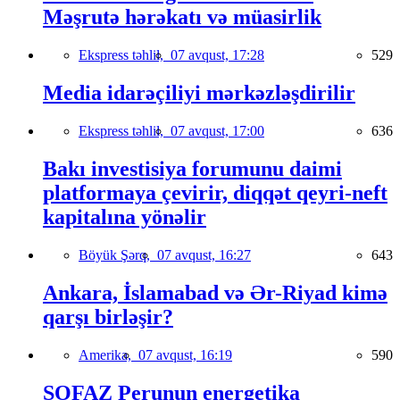
Məşrutə hərəkatı və müasirlik
Ekspress təhlil,
07 avqust, 17:28
529
Media idarəçiliyi mərkəzləşdirilir
Ekspress təhlil,
07 avqust, 17:00
636
Bakı investisiya forumunu daimi
platformaya çevirir, diqqət qeyri-neft
kapitalına yönəlir
Böyük Şərq,
07 avqust, 16:27
643
Ankara, İslamabad və Ər-Riyad kimə
qarşı birləşir?
Amerika,
07 avqust, 16:19
590
SOFAZ Perunun energetika