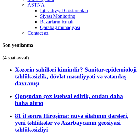
ASTNA
İqtisadiyyat Göstəriciləri
Siyası Monitorinq
Bazarların icmalı
Qarabağ münaqişəsi
Contact az
Son yenilənmə
(4 saat əvvəl)
Xəzərin sahilləri kimindir? Sanitar-epidemioloji
təhlükəsizlik, dövlət məsuliyyəti və vətəndaş
davranışı
Qonşudan çox istehsal edirik, ondan daha
baha alırıq
81 il sonra Hiroşima: nüvə silahının dərsləri,
yeni təhlükələr və Azərbaycanın geosiyasi
təhlükəsizliyi