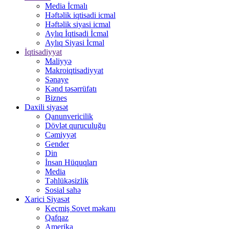
Media İcmalı
Həftəlik iqtisadi icmal
Həftəlik siyasi icmal
Aylıq İqtisadi İcmal
Aylıq Siyasi İcmal
İqtisadiyyat
Maliyyə
Makroiqtisadiyyat
Sənaye
Kənd təsərrüfatı
Biznes
Daxili siyasət
Qanunvericilik
Dövlət quruculuğu
Cəmiyyət
Gender
Din
İnsan Hüquqları
Media
Təhlükəsizlik
Sosial sahə
Xarici Siyasət
Keçmiş Sovet məkanı
Qafqaz
Amerika