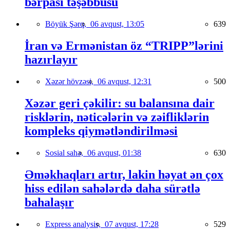
bərpası təşəbbüsü
Böyük Şərq,
06 avqust, 13:05
639
İran və Ermənistan öz “TRIPP”lərini
hazırlayır
Xəzər hövzəsi,
06 avqust, 12:31
500
Xəzər geri çəkilir: su balansına dair
risklərin, nəticələrin və zəifliklərin
kompleks qiymətləndirilməsi
Sosial sahə,
06 avqust, 01:38
630
Əməkhaqları artır, lakin həyat ən çox
hiss edilən sahələrdə daha sürətlə
bahalaşır
Express analysis,
07 avqust, 17:28
529