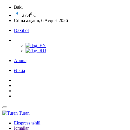
Bakı
0
27.4
C
Cümə axşamı, 6 Avqust 2026
Daxil ol
Abunə
Əlaqə
Turan
Ekspress təhlil
İcmallar