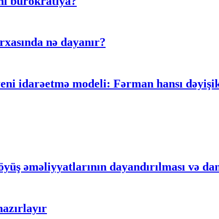
ni bürokratiya?
rxasında nə dayanır?
 idarəetmə modeli: Fərman hansı dəyişikli
yüş əməliyyatlarının dayandırılması və dan
azırlayır