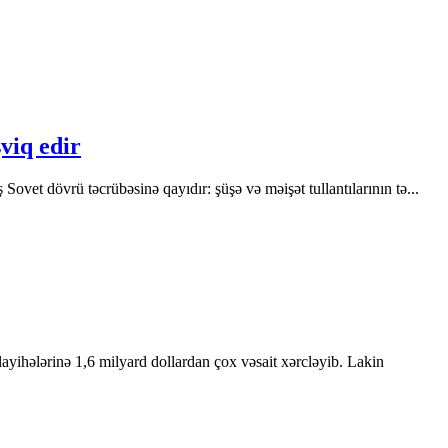
şviq edir
ovet dövrü təcrübəsinə qayıdır: şüşə və məişət tullantılarının tə...
yihələrinə 1,6 milyard dollardan çox vəsait xərcləyib. Lakin