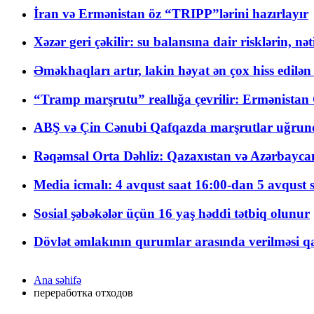
İran və Ermənistan öz “TRIPP”lərini hazırlayır
Xəzər geri çəkilir: su balansına dair risklərin, nə
Əməkhaqları artır, lakin həyat ən çox hiss edilən
“Tramp marşrutu” reallığa çevrilir: Ermənistan C
ABŞ və Çin Cənubi Qafqazda marşrutlar uğrund
Rəqəmsal Orta Dəhliz: Qazaxıstan və Azərbaycan Xə
Media icmalı: 4 avqust saat 16:00-dan 5 avqust 
Sosial şəbəkələr üçün 16 yaş həddi tətbiq olunur
Dövlət əmlakının qurumlar arasında verilməsi qay
Ana səhifə
переработка отходов