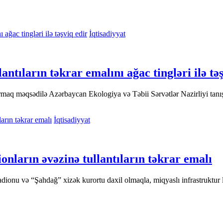
İqtisadiyyat
ntıların təkrar emalını ağac tingləri ilə tə
maq məqsədilə Azərbaycan Ekologiya və Təbii Sərvətlər Nazirliyi tanış S
İqtisadiyyat
onların əvəzinə tullantıların təkrar emalı
onu və “Şahdağ” xizək kurortu daxil olmaqla, miqyaslı infrastruktur la