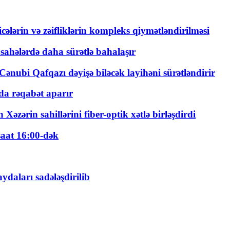
ticələrin və zəifliklərin kompleks qiymətləndirilməsi
 sahələrdə daha sürətlə bahalaşır
ənubi Qafqazı dəyişə biləcək layihəni sürətləndirir
a rəqabət aparır
zərin sahillərini fiber-optik xətlə birləşdirdi
saat 16:00-dək
daları sadələşdirilib