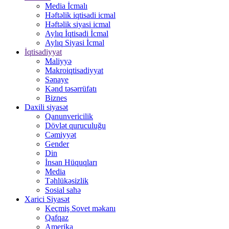
Media İcmalı
Həftəlik iqtisadi icmal
Həftəlik siyasi icmal
Aylıq İqtisadi İcmal
Aylıq Siyasi İcmal
İqtisadiyyat
Maliyyə
Makroiqtisadiyyat
Sənaye
Kənd təsərrüfatı
Biznes
Daxili siyasət
Qanunvericilik
Dövlət quruculuğu
Cəmiyyət
Gender
Din
İnsan Hüquqları
Media
Təhlükəsizlik
Sosial sahə
Xarici Siyasət
Keçmiş Sovet məkanı
Qafqaz
Amerika