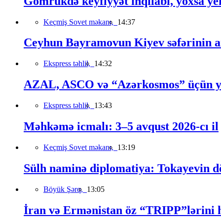
Gömrükdə keyfiyyət inqilabı, yoxsa ye
Keçmiş Sovet məkanı,
14:37
Ceyhun Bayramovun Kiyev səfərinin a
Ekspress təhlil,
14:32
AZAL, ASCO və “Azərkosmos” üçün yeni
Ekspress təhlil,
13:43
Məhkəmə icmalı: 3–5 avqust 2026-cı il
Keçmiş Sovet məkanı,
13:19
Sülh naminə diplomatiya: Tokayevin dö
Böyük Şərq,
13:05
İran və Ermənistan öz “TRIPP”lərini h