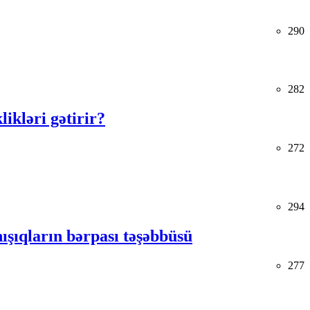
290
282
kləri gətirir?
272
294
ışıqların bərpası təşəbbüsü
277