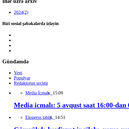
İllər üzrə arxiv
2024
(2)
Bizi sosial şəbəkələrdə izləyin
Gündəmdə
Yeni
Populyar
Redaktorun seçimi
Media İcmalı,
15:09
Media icmalı: 5 avqust saat 16:00-dan 6
Ekspress təhlil,
14:51