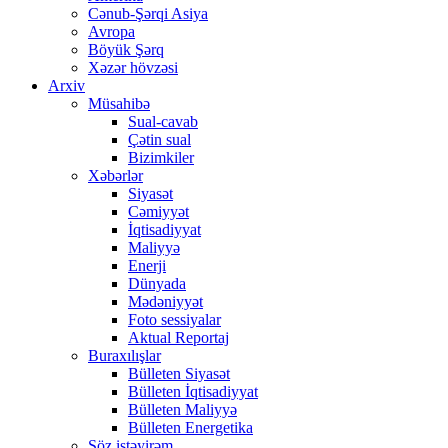
Cənub-Şərqi Asiya
Avropa
Böyük Şərq
Xəzər hövzəsi
Arxiv
Müsahibə
Sual-cavab
Çətin sual
Bizimkiler
Xəbərlər
Siyasət
Cəmiyyət
İqtisadiyyat
Maliyyə
Enerji
Dünyada
Mədəniyyət
Foto sessiyalar
Aktual Reportaj
Buraxılışlar
Bülleten Siyasət
Bülleten İqtisadiyyat
Bülleten Maliyyə
Bülleten Energetika
Söz istəyirəm