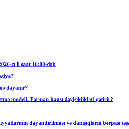
026-cı il saat 16:00-dək
atiya?
nə dayanır?
ə modeli: Fərman hansı dəyişiklikləri gətirir?
yyatlarının dayandırılması və danışıqların bərpası tə