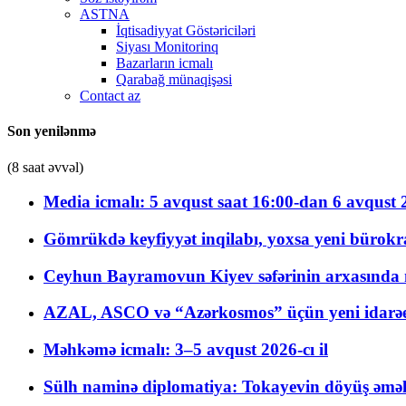
ASTNA
İqtisadiyyat Göstəriciləri
Siyası Monitorinq
Bazarların icmalı
Qarabağ münaqişəsi
Contact az
Son yenilənmə
(8 saat əvvəl)
Media icmalı: 5 avqust saat 16:00-dan 6 avqust 2
Gömrükdə keyfiyyət inqilabı, yoxsa yeni bürokr
Ceyhun Bayramovun Kiyev səfərinin arxasında 
AZAL, ASCO və “Azərkosmos” üçün yeni idarəetm
Məhkəmə icmalı: 3–5 avqust 2026-cı il
Sülh naminə diplomatiya: Tokayevin döyüş əməli