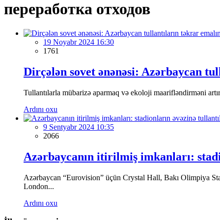
переработка отходов
19 Noyabr 2024 16:30
1761
Dirçələn sovet ənənəsi: Azərbaycan tulla
Tullantılarla mübarizə aparmaq və ekoloji maarifləndirməni artır
Ardını oxu
9 Sentyabr 2024 10:35
2066
Azərbaycanın itirilmiş imkanları: stadi
Azərbaycan “Eurovision” üçün Crystal Hall, Bakı Olimpiya Stadi
London...
Ardını oxu