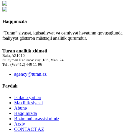
Haqqımızda
“Turan” siyasət, iqtisadiyyat və cəmiyyət həyatının qovuşuğunda
fəaliyyət göstərən müstəqil analitik qurumdur.
Turan analitik xidməti
Bakı, AZ1010
Süleyman Rəhimov küç.,186, Mən. 24
Tel.: (+99412) 440 11 96
agency@turan.az
Faydalı
İstifadə şərtləri
Məxfilik siyasti
Abunə
Haqqımızda
Bizim mütəxəssislərimiz
Arxiv
CONTACT AZ