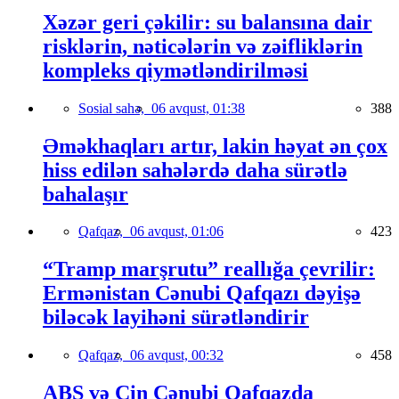
Xəzər geri çəkilir: su balansına dair
risklərin, nəticələrin və zəifliklərin
kompleks qiymətləndirilməsi
Sosial sahə,
06 avqust, 01:38
388
Əməkhaqları artır, lakin həyat ən çox
hiss edilən sahələrdə daha sürətlə
bahalaşır
Qafqaz,
06 avqust, 01:06
423
“Tramp marşrutu” reallığa çevrilir:
Ermənistan Cənubi Qafqazı dəyişə
biləcək layihəni sürətləndirir
Qafqaz,
06 avqust, 00:32
458
ABŞ və Çin Cənubi Qafqazda