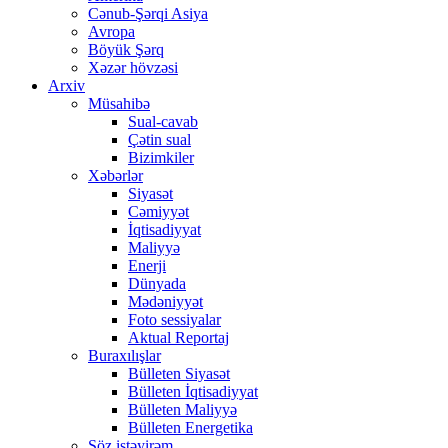
Cənub-Şərqi Asiya
Avropa
Böyük Şərq
Xəzər hövzəsi
Arxiv
Müsahibə
Sual-cavab
Çətin sual
Bizimkiler
Xəbərlər
Siyasət
Cəmiyyət
İqtisadiyyat
Maliyyə
Enerji
Dünyada
Mədəniyyət
Foto sessiyalar
Aktual Reportaj
Buraxılışlar
Bülleten Siyasət
Bülleten İqtisadiyyat
Bülleten Maliyyə
Bülleten Energetika
Söz istəyirəm