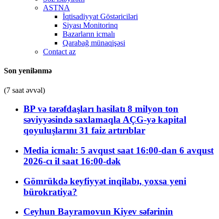
ASTNA
İqtisadiyyat Göstəriciləri
Siyası Monitorinq
Bazarların icmalı
Qarabağ münaqişəsi
Contact az
Son yenilənmə
(7 saat əvvəl)
BP və tərəfdaşları hasilatı 8 milyon ton
səviyyəsində saxlamaqla AÇG-yə kapital
qoyuluşlarını 31 faiz artırıblar
Media icmalı: 5 avqust saat 16:00-dan 6 avqust
2026-cı il saat 16:00-dək
Gömrükdə keyfiyyət inqilabı, yoxsa yeni
bürokratiya?
Ceyhun Bayramovun Kiyev səfərinin