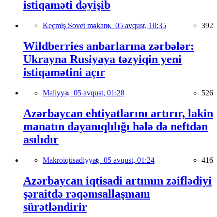
istiqaməti dəyişib
Keçmiş Sovet məkanı,
05 avqust, 10:35
392
Wildberries anbarlarına zərbələr:
Ukrayna Rusiyaya təzyiqin yeni
istiqamətini açır
Maliyyə,
05 avqust, 01:28
526
Azərbaycan ehtiyatlarını artırır, lakin
manatın dayanıqlılığı hələ də neftdən
asılıdır
Makroiqtisadiyyat,
05 avqust, 01:24
416
Azərbaycan iqtisadi artımın zəiflədiyi
şəraitdə rəqəmsallaşmanı
sürətləndirir