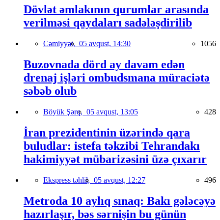
Dövlət əmlakının qurumlar arasında
verilməsi qaydaları sadələşdirilib
Cəmiyyət,
05 avqust, 14:30
1056
Buzovnada dörd ay davam edən
drenaj işləri ombudsmana müraciətə
səbəb olub
Böyük Şərq,
05 avqust, 13:05
428
İran prezidentinin üzərində qara
buludlar: istefa təkzibi Tehrandakı
hakimiyyət mübarizəsini üzə çıxarır
Ekspress təhlil,
05 avqust, 12:27
496
Metroda 10 aylıq sınaq: Bakı gələcəyə
hazırlaşır, bəs sərnişin bu günün