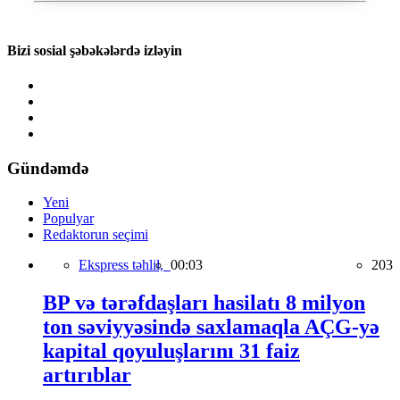
Bizi sosial şəbəkələrdə izləyin
Gündəmdə
Yeni
Populyar
Redaktorun seçimi
Ekspress təhlil,
00:03
203
BP və tərəfdaşları hasilatı 8 milyon
ton səviyyəsində saxlamaqla AÇG-yə
kapital qoyuluşlarını 31 faiz
artırıblar