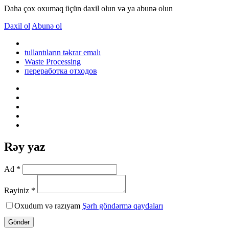
Daha çox oxumaq üçün daxil olun və ya abunə olun
Daxil ol
Abunə ol
tullantıların təkrar emalı
Waste Processing
переработка отходов
Rəy yaz
Ad *
Rəyiniz *
Oxudum və razıyam
Şərh göndərmə qaydaları
Göndər