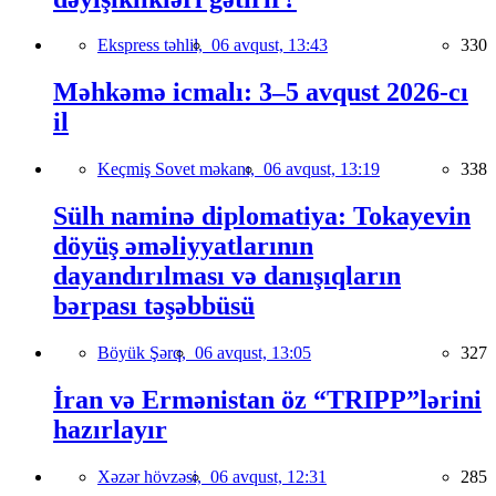
Ekspress təhlil,
06 avqust, 13:43
330
Məhkəmə icmalı: 3–5 avqust 2026-cı
il
Keçmiş Sovet məkanı,
06 avqust, 13:19
338
Sülh naminə diplomatiya: Tokayevin
döyüş əməliyyatlarının
dayandırılması və danışıqların
bərpası təşəbbüsü
Böyük Şərq,
06 avqust, 13:05
327
İran və Ermənistan öz “TRIPP”lərini
hazırlayır
Xəzər hövzəsi,
06 avqust, 12:31
285