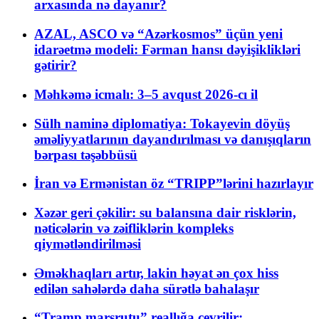
arxasında nə dayanır?
AZAL, ASCO və “Azərkosmos” üçün yeni
idarəetmə modeli: Fərman hansı dəyişiklikləri
gətirir?
Məhkəmə icmalı: 3–5 avqust 2026-cı il
Sülh naminə diplomatiya: Tokayevin döyüş
əməliyyatlarının dayandırılması və danışıqların
bərpası təşəbbüsü
İran və Ermənistan öz “TRIPP”lərini hazırlayır
Xəzər geri çəkilir: su balansına dair risklərin,
nəticələrin və zəifliklərin kompleks
qiymətləndirilməsi
Əməkhaqları artır, lakin həyat ən çox hiss
edilən sahələrdə daha sürətlə bahalaşır
“Tramp marşrutu” reallığa çevrilir: