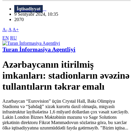
İqtisadiyyat
9 Sentyabr 2024, 10:35
2070
A-
A
A+
EN
RU
Turan İnformasiya Agentliyi
Azərbaycanın itirilmiş
imkanları: stadionların əvəzinə
tullantıların təkrar emalı
Azərbaycan “Eurovision” üçün Crystal Hall, Bakı Olimpiya
Stadionu və “Şahdağ” xizək kurortu daxil olmaqla, miqyaslı
infrastruktur layihələrinə 1,6 milyard dollardan çox vəsait xərcləyib.
Lakin London Biznes Məktəbinin məzunu və Sage Solutions
şirkətinin direktoru Fikrət Məmmədovun sözlərinə görə, bu xərclər
ölkə iqtisadiyyatına uzunmüddətli fayda gətirməyib. "Bizim iqtisa...