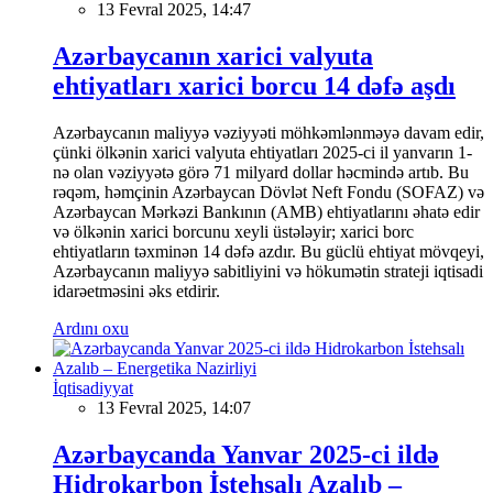
13 Fevral 2025, 14:47
Azərbaycanın xarici valyuta
ehtiyatları xarici borcu 14 dəfə aşdı
Azərbaycanın maliyyə vəziyyəti möhkəmlənməyə davam edir,
çünki ölkənin xarici valyuta ehtiyatları 2025-ci il yanvarın 1-
nə olan vəziyyətə görə 71 milyard dollar həcmində artıb. Bu
rəqəm, həmçinin Azərbaycan Dövlət Neft Fondu (SOFAZ) və
Azərbaycan Mərkəzi Bankının (AMB) ehtiyatlarını əhatə edir
və ölkənin xarici borcunu xeyli üstələyir; xarici borc
ehtiyatların təxminən 14 dəfə azdır. Bu güclü ehtiyat mövqeyi,
Azərbaycanın maliyyə sabitliyini və hökumətin strateji iqtisadi
idarəetməsini əks etdirir.
Ardını oxu
İqtisadiyyat
13 Fevral 2025, 14:07
Azərbaycanda Yanvar 2025-ci ildə
Hidrokarbon İstehsalı Azalıb –