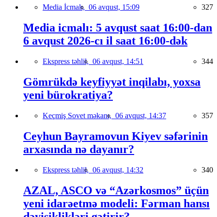
Media İcmalı,
06 avqust, 15:09
327
Media icmalı: 5 avqust saat 16:00-dan
6 avqust 2026-cı il saat 16:00-dək
Ekspress təhlil,
06 avqust, 14:51
344
Gömrükdə keyfiyyət inqilabı, yoxsa
yeni bürokratiya?
Keçmiş Sovet məkanı,
06 avqust, 14:37
357
Ceyhun Bayramovun Kiyev səfərinin
arxasında nə dayanır?
Ekspress təhlil,
06 avqust, 14:32
340
AZAL, ASCO və “Azərkosmos” üçün
yeni idarəetmə modeli: Fərman hansı
dəyişiklikləri gətirir?