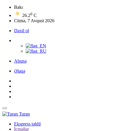
Bakı
0
26.2
C
Cümə, 7 Avqust 2026
Daxil ol
Abunə
Əlaqə
Turan
Ekspress təhlil
İcmallar