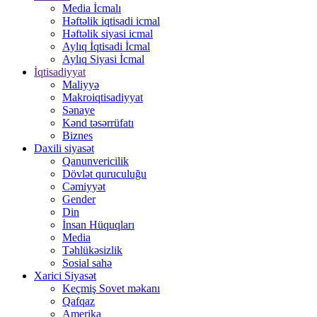
Media İcmalı
Həftəlik iqtisadi icmal
Həftəlik siyasi icmal
Aylıq İqtisadi İcmal
Aylıq Siyasi İcmal
İqtisadiyyat
Maliyyə
Makroiqtisadiyyat
Sənaye
Kənd təsərrüfatı
Biznes
Daxili siyasət
Qanunvericilik
Dövlət quruculuğu
Cəmiyyət
Gender
Din
İnsan Hüquqları
Media
Təhlükəsizlik
Sosial sahə
Xarici Siyasət
Keçmiş Sovet məkanı
Qafqaz
Amerika