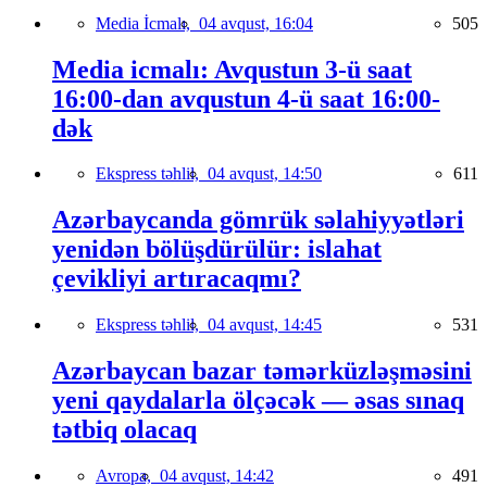
Media İcmalı,
04 avqust, 16:04
505
Media icmalı: Avqustun 3-ü saat
16:00-dan avqustun 4-ü saat 16:00-
dək
Ekspress təhlil,
04 avqust, 14:50
611
Azərbaycanda gömrük səlahiyyətləri
yenidən bölüşdürülür: islahat
çevikliyi artıracaqmı?
Ekspress təhlil,
04 avqust, 14:45
531
Azərbaycan bazar təmərküzləşməsini
yeni qaydalarla ölçəcək — əsas sınaq
tətbiq olacaq
Avropa,
04 avqust, 14:42
491