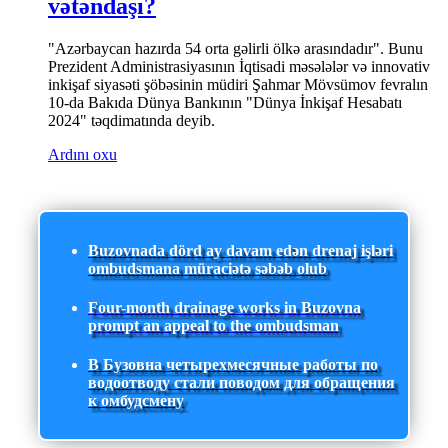
vətəndaşı?
"Azərbaycan hazırda 54 orta gəlirli ölkə arasındadır". Bunu
Prezident Administrasiyasının İqtisadi məsələlər və innovativ
inkişaf siyasəti şöbəsinin müdiri Şahmar Mövsümov fevralın
10-da Bakıda Dünya Bankının "Dünya İnkişaf Hesabatı
2024" təqdimatında deyib.
Ardını oxu
Buzovnada dörd ay davam edən drenaj işləri
ombudsmana müraciətə səbəb olub
Four-month drainage works in Buzovna
prompt an appeal to the ombudsman
В Бузовна четырехмесячные работы по
водоотводу стали поводом для обращения
к омбудсмену