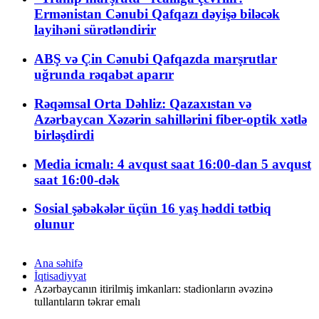
Ermənistan Cənubi Qafqazı dəyişə biləcək
layihəni sürətləndirir
ABŞ və Çin Cənubi Qafqazda marşrutlar
uğrunda rəqabət aparır
Rəqəmsal Orta Dəhliz: Qazaxıstan və
Azərbaycan Xəzərin sahillərini fiber-optik xətlə
birləşdirdi
Media icmalı: 4 avqust saat 16:00-dan 5 avqust
saat 16:00-dək
Sosial şəbəkələr üçün 16 yaş həddi tətbiq
olunur
Ana səhifə
İqtisadiyyat
Azərbaycanın itirilmiş imkanları: stadionların əvəzinə
tullantıların təkrar emalı