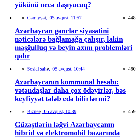
yükünü necə daşıyacaq?
Cəmiyyət,
05 avqust, 11:57
448
Azərbaycan gənclər siyasətini
nəticələrə bağlamağa çalışır, lakin
məşğulluq və beyin axını problemləri
qalır
Sosial sahə,
05 avqust, 10:44
460
Azərbaycanın kommunal hesabı:
vətəndaşlar daha çox ödəyirlər, bəs
keyfiyyət tələb edə bilirlərmi?
Biznes,
05 avqust, 10:39
459
Güzəştlərin ləğvi Azərbaycanın
hibrid və elektromobil bazarında