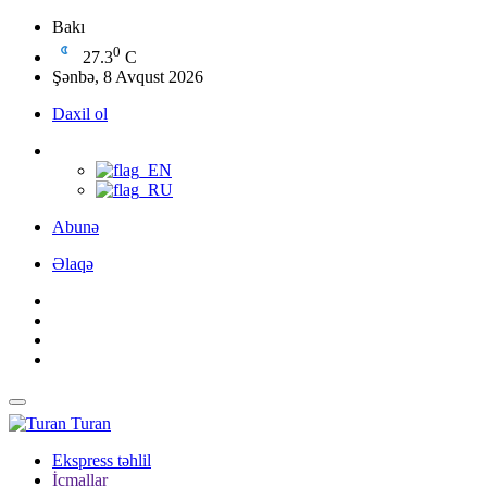
Bakı
0
27.3
C
Şənbə, 8 Avqust 2026
Daxil ol
Abunə
Əlaqə
Turan
Ekspress təhlil
İcmallar