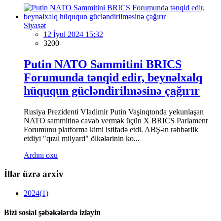
Siyasət
12 İyul 2024 15:32
3200
Putin NATO Sammitini BRICS
Forumunda tənqid edir, beynəlxalq
hüququn gücləndirilməsinə çağırır
Rusiya Prezidenti Vladimir Putin Vaşinqtonda yekunlaşan
NATO sammitinə cavab vermək üçün X BRICS Parlament
Forumunu platforma kimi istifadə etdi. ABŞ-ın rəhbərlik
etdiyi "qızıl milyard" ölkələrinin ko...
Ardını oxu
İllər üzrə arxiv
2024
(1)
Bizi sosial şəbəkələrdə izləyin