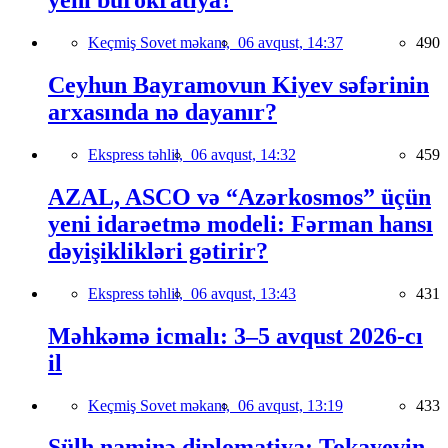
yeni bürokratiya?
Keçmiş Sovet məkanı,
06 avqust, 14:37
490
Ceyhun Bayramovun Kiyev səfərinin
arxasında nə dayanır?
Ekspress təhlil,
06 avqust, 14:32
459
AZAL, ASCO və “Azərkosmos” üçün
yeni idarəetmə modeli: Fərman hansı
dəyişiklikləri gətirir?
Ekspress təhlil,
06 avqust, 13:43
431
Məhkəmə icmalı: 3–5 avqust 2026-cı
il
Keçmiş Sovet məkanı,
06 avqust, 13:19
433
Sülh naminə diplomatiya: Tokayevin