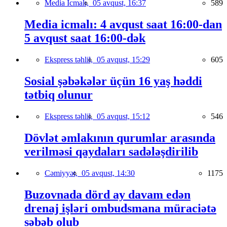
Media İcmalı,
05 avqust, 16:37
589
Media icmalı: 4 avqust saat 16:00-dan
5 avqust saat 16:00-dək
Ekspress təhlil,
05 avqust, 15:29
605
Sosial şəbəkələr üçün 16 yaş həddi
tətbiq olunur
Ekspress təhlil,
05 avqust, 15:12
546
Dövlət əmlakının qurumlar arasında
verilməsi qaydaları sadələşdirilib
Cəmiyyət,
05 avqust, 14:30
1175
Buzovnada dörd ay davam edən
drenaj işləri ombudsmana müraciətə
səbəb olub