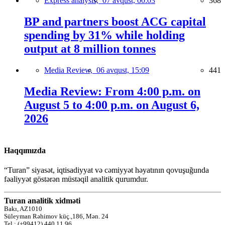
Express analysis,
07 avqust, 00:03
368
BP and partners boost ACG capital
spending by 31% while holding
output at 8 million tonnes
Media Review,
06 avqust, 15:09
441
Media Review: From 4:00 p.m. on
August 5 to 4:00 p.m. on August 6,
2026
Haqqımızda
“Turan” siyasət, iqtisadiyyat və cəmiyyət həyatının qovuşuğunda
fəaliyyət göstərən müstəqil analitik qurumdur.
Turan analitik xidməti
Bakı, AZ1010
Süleyman Rəhimov küç.,186, Mən. 24
Tel.: (+99412) 440 11 96