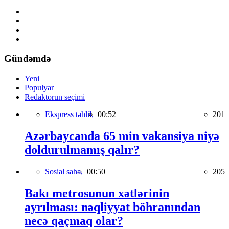
Gündəmdə
Yeni
Populyar
Redaktorun seçimi
Ekspress təhlil,
00:52
201
Azərbaycanda 65 min vakansiya niyə
doldurulmamış qalır?
Sosial sahə,
00:50
205
Bakı metrosunun xətlərinin
ayrılması: nəqliyyat böhranından
necə qaçmaq olar?