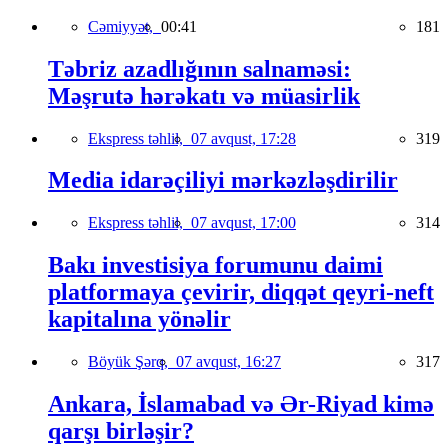
Cəmiyyət,
00:41
181
Təbriz azadlığının salnaməsi:
Məşrutə hərəkatı və müasirlik
Ekspress təhlil,
07 avqust, 17:28
319
Media idarəçiliyi mərkəzləşdirilir
Ekspress təhlil,
07 avqust, 17:00
314
Bakı investisiya forumunu daimi
platformaya çevirir, diqqət qeyri-neft
kapitalına yönəlir
Böyük Şərq,
07 avqust, 16:27
317
Ankara, İslamabad və Ər-Riyad kimə
qarşı birləşir?