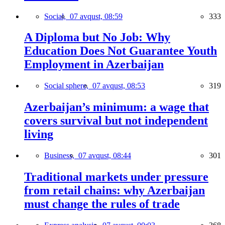
Social,
07 avqust, 08:59
333
A Diploma but No Job: Why
Education Does Not Guarantee Youth
Employment in Azerbaijan
Social sphere,
07 avqust, 08:53
319
Azerbaijan’s minimum: a wage that
covers survival but not independent
living
Business,
07 avqust, 08:44
301
Traditional markets under pressure
from retail chains: why Azerbaijan
must change the rules of trade