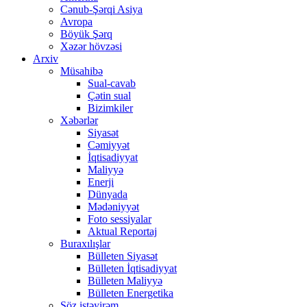
Cənub-Şərqi Asiya
Avropa
Böyük Şərq
Xəzər hövzəsi
Arxiv
Müsahibə
Sual-cavab
Çətin sual
Bizimkiler
Xəbərlər
Siyasət
Cəmiyyət
İqtisadiyyat
Maliyyə
Enerji
Dünyada
Mədəniyyət
Foto sessiyalar
Aktual Reportaj
Buraxılışlar
Bülleten Siyasət
Bülleten İqtisadiyyat
Bülleten Maliyyə
Bülleten Energetika
Söz istəyirəm