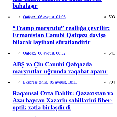
bahalaşır
Qafqaz,
06 avqust, 01:06
503
“Tramp marşrutu” reallığa çevrilir:
Ermənistan Cənubi Qafqazı dəyişə
biləcək layihəni sürətləndirir
Qafqaz,
06 avqust, 00:32
541
ABŞ və Çin Cənubi Qafqazda
marşrutlar uğrunda rəqabət aparır
Ekspress təhlil,
05 avqust, 18:11
704
Rəqəmsal Orta Dəhliz: Qazaxıstan və
Azərbaycan Xəzərin sahillərini fiber-
optik xətlə birləşdirdi