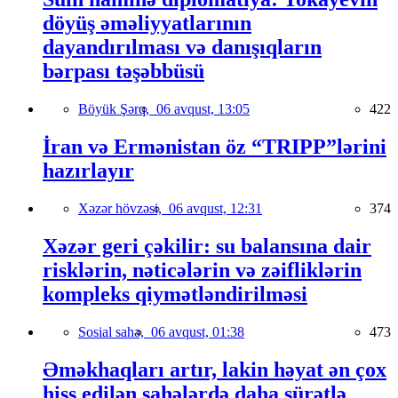
döyüş əməliyyatlarının
dayandırılması və danışıqların
bərpası təşəbbüsü
Böyük Şərq,
06 avqust, 13:05
422
İran və Ermənistan öz “TRIPP”lərini
hazırlayır
Xəzər hövzəsi,
06 avqust, 12:31
374
Xəzər geri çəkilir: su balansına dair
risklərin, nəticələrin və zəifliklərin
kompleks qiymətləndirilməsi
Sosial sahə,
06 avqust, 01:38
473
Əməkhaqları artır, lakin həyat ən çox
hiss edilən sahələrdə daha sürətlə