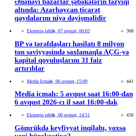
Ənənəvi bazarlar şəbəkələrin təzyiqi
altında: Azərbaycan ticarət
qaydalarını niyə dəyişməlidir
Ekspress təhlil,
07 avqust, 00:03
368
BP və tərəfdaşları hasilatı 8 milyon
ton səviyyəsində saxlamaqla AÇG-yə
kapital qoyuluşlarını 31 faiz
artırıblar
Media İcmalı,
06 avqust, 15:09
441
Media icmalı: 5 avqust saat 16:00-dan
6 avqust 2026-cı il saat 16:00-dək
Ekspress təhlil,
06 avqust, 14:51
456
Gömrükdə keyfiyyət inqilabı, yoxsa