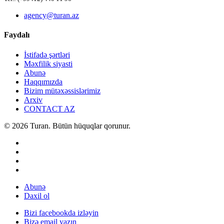
agency@turan.az
Faydalı
İstifadə şərtləri
Məxfilik siyasti
Abunə
Haqqımızda
Bizim mütəxəssislərimiz
Arxiv
CONTACT AZ
© 2026 Turan. Bütün hüquqlar qorunur.
Abunə
Daxil ol
Bizi facebookda izləyin
Bizə email yazın