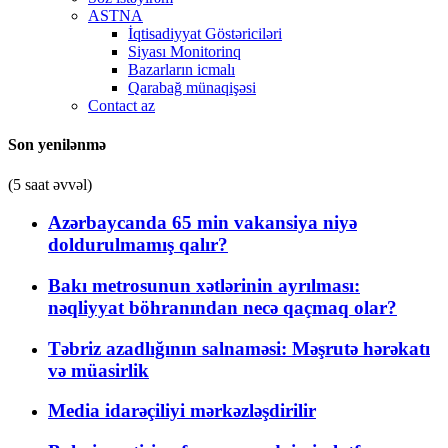
ASTNA
İqtisadiyyat Göstəriciləri
Siyası Monitorinq
Bazarların icmalı
Qarabağ münaqişəsi
Contact az
Son yenilənmə
(5 saat əvvəl)
Azərbaycanda 65 min vakansiya niyə
doldurulmamış qalır?
Bakı metrosunun xətlərinin ayrılması:
nəqliyyat böhranından necə qaçmaq olar?
Təbriz azadlığının salnaməsi: Məşrutə hərəkatı
və müasirlik
Media idarəçiliyi mərkəzləşdirilir