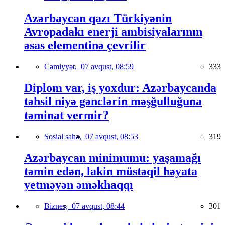
Azərbaycan qazı Türkiyənin
Avropadakı enerji ambisiyalarının
əsas elementinə çevrilir
Cəmiyyət,
07 avqust, 08:59
333
Diplom var, iş yoxdur: Azərbaycanda
təhsil niyə gənclərin məşğulluğuna
təminat vermir?
Sosial sahə,
07 avqust, 08:53
319
Azərbaycan minimumu: yaşamağı
təmin edən, lakin müstəqil həyata
yetməyən əməkhaqqı
Biznes,
07 avqust, 08:44
301