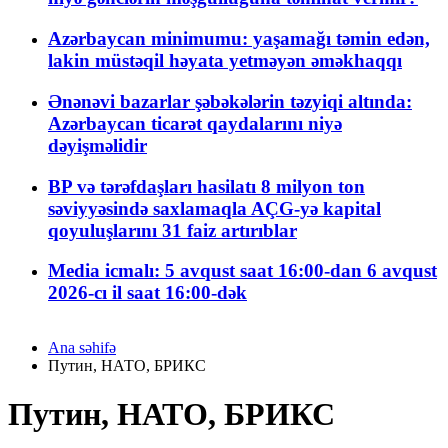
Azərbaycan minimumu: yaşamağı təmin edən,
lakin müstəqil həyata yetməyən əməkhaqqı
Ənənəvi bazarlar şəbəkələrin təzyiqi altında:
Azərbaycan ticarət qaydalarını niyə
dəyişməlidir
BP və tərəfdaşları hasilatı 8 milyon ton
səviyyəsində saxlamaqla AÇG-yə kapital
qoyuluşlarını 31 faiz artırıblar
Media icmalı: 5 avqust saat 16:00-dan 6 avqust
2026-cı il saat 16:00-dək
Ana səhifə
Путин, НАТО, БРИКС
Путин, НАТО, БРИКС