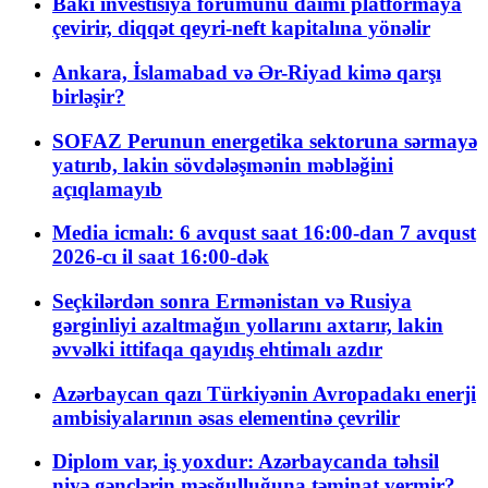
Bakı investisiya forumunu daimi platformaya
çevirir, diqqət qeyri-neft kapitalına yönəlir
Ankara, İslamabad və Ər-Riyad kimə qarşı
birləşir?
SOFAZ Perunun energetika sektoruna sərmayə
yatırıb, lakin sövdələşmənin məbləğini
açıqlamayıb
Media icmalı: 6 avqust saat 16:00-dan 7 avqust
2026-cı il saat 16:00-dək
Seçkilərdən sonra Ermənistan və Rusiya
gərginliyi azaltmağın yollarını axtarır, lakin
əvvəlki ittifaqa qayıdış ehtimalı azdır
Azərbaycan qazı Türkiyənin Avropadakı enerji
ambisiyalarının əsas elementinə çevrilir
Diplom var, iş yoxdur: Azərbaycanda təhsil
niyə gənclərin məşğulluğuna təminat vermir?