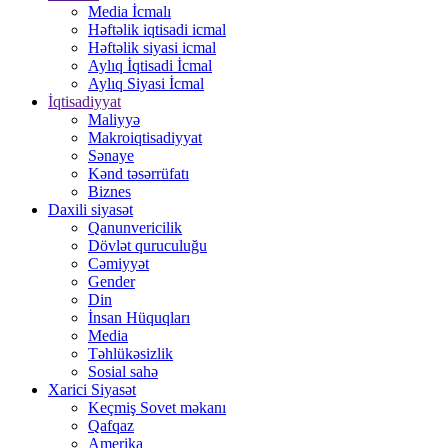
Media İcmalı
Həftəlik iqtisadi icmal
Həftəlik siyasi icmal
Aylıq İqtisadi İcmal
Aylıq Siyasi İcmal
İqtisadiyyat
Maliyyə
Makroiqtisadiyyat
Sənaye
Kənd təsərrüfatı
Biznes
Daxili siyasət
Qanunvericilik
Dövlət quruculuğu
Cəmiyyət
Gender
Din
İnsan Hüquqları
Media
Təhlükəsizlik
Sosial sahə
Xarici Siyasət
Keçmiş Sovet məkanı
Qafqaz
Amerika