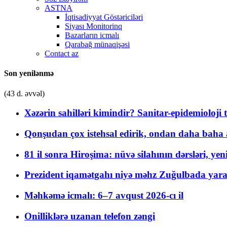
ASTNA
İqtisadiyyat Göstəriciləri
Siyası Monitorinq
Bazarların icmalı
Qarabağ münaqişəsi
Contact az
Son yenilənmə
(43 d. əvvəl)
Xəzərin sahilləri kimindir? Sanitar-epidemioloji t
Qonşudan çox istehsal edirik, ondan daha baha a
81 il sonra Hiroşima: nüvə silahının dərsləri, yen
Prezident iqamətgahı niyə məhz Zuğulbada yaradı
Məhkəmə icmalı: 6–7 avqust 2026-cı il
Onilliklərə uzanan telefon zəngi