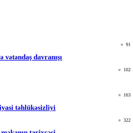
91
və vətəndaş davranışı
102
163
yasi təhlükəsizliyi
322
 məkanın tarixçəsi