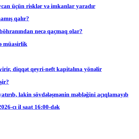
ycan üçün risklər və imkanlar yaradır
amış qalır?
t böhranından necə qaçmaq olar?
ə müasirlik
rir, diqqət qeyri-neft kapitalına yönəlir
şir?
tırıb, lakin sövdələşmənin məbləğini açıqlamayıb
026-cı il saat 16:00-dək