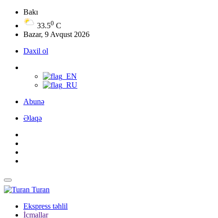
Bakı
0
33.5
C
Bazar, 9 Avqust 2026
Daxil ol
Abunə
Əlaqə
Turan
Ekspress təhlil
İcmallar