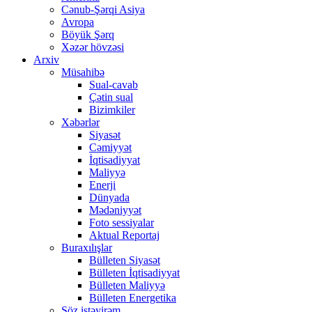
Cənub-Şərqi Asiya
Avropa
Böyük Şərq
Xəzər hövzəsi
Arxiv
Müsahibə
Sual-cavab
Çətin sual
Bizimkiler
Xəbərlər
Siyasət
Cəmiyyət
İqtisadiyyat
Maliyyə
Enerji
Dünyada
Mədəniyyət
Foto sessiyalar
Aktual Reportaj
Buraxılışlar
Bülleten Siyasət
Bülleten İqtisadiyyat
Bülleten Maliyyə
Bülleten Energetika
Söz istəyirəm