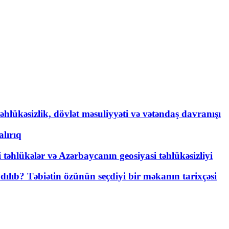
əhlükəsizlik, dövlət məsuliyyəti və vətəndaş davranışı
lırıq
i təhlükələr və Azərbaycanın geosiyasi təhlükəsizliyi
lıb? Təbiətin özünün seçdiyi bir məkanın tarixçəsi