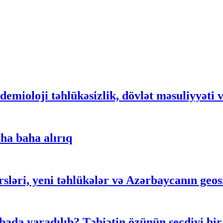
demioloji təhlükəsizlik, dövlət məsuliyyəti 
ha baha alırıq
rsləri, yeni təhlükələr və Azərbaycanın geosi
ada yaradılıb? Təbiətin özünün seçdiyi bir