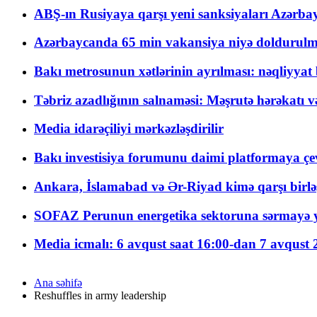
ABŞ-ın Rusiyaya qarşı yeni sanksiyaları Azərba
Azərbaycanda 65 min vakansiya niyə doldurulm
Bakı metrosunun xətlərinin ayrılması: nəqliyya
Təbriz azadlığının salnaməsi: Məşrutə hərəkatı v
Media idarəçiliyi mərkəzləşdirilir
Bakı investisiya forumunu daimi platformaya çevi
Ankara, İslamabad və Ər-Riyad kimə qarşı birlə
SOFAZ Perunun energetika sektoruna sərmayə ya
Media icmalı: 6 avqust saat 16:00-dan 7 avqust 2
Ana səhifə
Reshuffles in army leadership