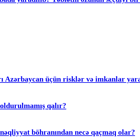
rı Azərbaycan üçün risklər və imkanlar yar
doldurulmamış qalır?
 nəqliyyat böhranından necə qaçmaq olar?