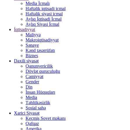
Media İcmalı
Həftəlik iqtisadi icmal
Həftəlik siyasi icmal
Aylıq İqtisadi İcmal
Aylıq Siyasi İcmal
İqtisadiyyat
Maliyyə
Makroiqtisadiyyat
Sənaye
Kənd təsərrüfatı
Biznes
Daxili siyasət
Qanunvericilik
Dövlət quruculuğu
Cəmiyyət
Gender
Din
İnsan Hüquqları
Media
Təhlükəsizlik
Sosial sahə
Xarici Siyasət
Keçmiş Sovet məkanı
Qafqaz
Amerika