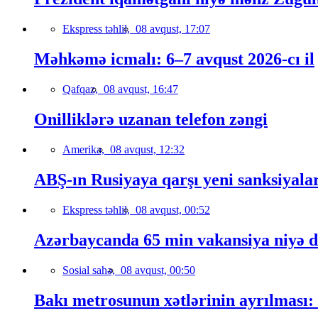
Ekspress təhlil,
08 avqust, 17:07
Məhkəmə icmalı: 6–7 avqust 2026-cı il
Qafqaz,
08 avqust, 16:47
Onilliklərə uzanan telefon zəngi
Amerika,
08 avqust, 12:32
ABŞ-ın Rusiyaya qarşı yeni sanksiyala
Ekspress təhlil,
08 avqust, 00:52
Azərbaycanda 65 min vakansiya niyə 
Sosial sahə,
08 avqust, 00:50
Bakı metrosunun xətlərinin ayrılması: