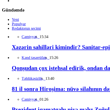
Gündəmdə
Yeni
Populyar
Redaktorun seçimi
Cəmiyyət,
15:34
Xəzərin sahilləri kimindir? Sanitar-epi
Kənd təsərrüfatı,
15:26
Qonşudan çox istehsal edirik, ondan da
Təhlükəsizlik,
13:40
81 il sonra Hiroşima: nüvə silahının də
Cəmiyyət,
01:26
Prezident iqamətgahı niyə məhz Zuğulb