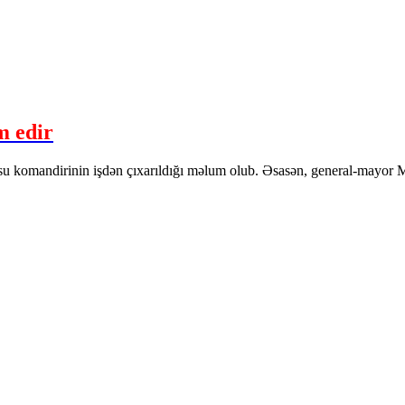
m edir
su komandirinin işdən çıxarıldığı məlum olub. Əsasən, general-mayor