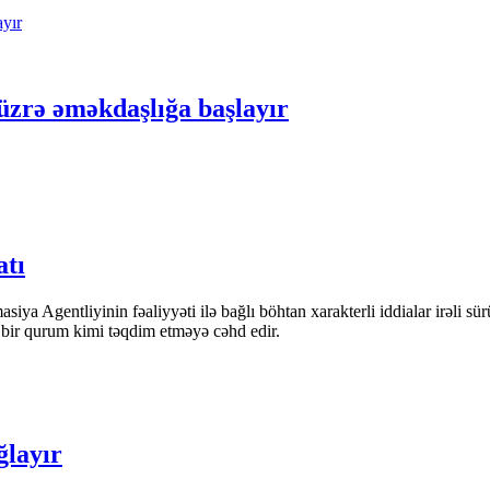
üzrə əməkdaşlığa başlayır
atı
iya Agentliyinin fəaliyyəti ilə bağlı böhtan xarakterli iddialar irəli sü
n bir qurum kimi təqdim etməyə cəhd edir.
ğlayır