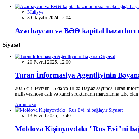
Maliyyə
8 Oktyabr 2024 12:04
Azərbaycan və BƏƏ kapital bazarları 
Siyasət
Siyasət
20 Fevral 2025, 12:00
Turan İnformasiya Agentliyinin Bəyan
2025-ci il fevralın 15-də və 18-də Day.az saytında Turan İnformas
maliyyəsindən asılı və xarici strukturların maraqlarına tabe ola
Ardını oxu
Siyasət
13 Fevral 2025, 17:40
Moldova Kişinyovdakı "Rus Evi"ni ba