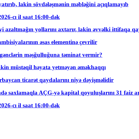
tırıb, lakin sövdələşmənin məbləğini açıqlamayıb
026-cı il saat 16:00-dək
 azaltmağın yollarını axtarır, lakin əvvəlki ittifaqa qa
bisiyalarının əsas elementinə çevrilir
 gənclərin məşğulluğuna təminat vermir?
kin müstəqil həyata yetməyən əməkhaqqı
rbaycan ticarət qaydalarını niyə dəyişməlidir
ində saxlamaqla AÇG-yə kapital qoyuluşlarını 31 faiz ar
026-cı il saat 16:00-dək