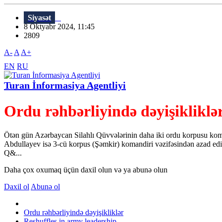
Siyasət
8 Oktyabr 2024, 11:45
2809
A-
A
A+
EN
RU
Turan İnformasiya Agentliyi
Ordu rəhbərliyində dəyişikliklə
Ötən gün Azərbaycan Silahlı Qüvvələrinin daha iki ordu korpusu ko
Abdullayev isə 3-cü korpus (Şəmkir) komandiri vəzifəsindən azad edil
Q&...
Daha çox oxumaq üçün daxil olun və ya abunə olun
Daxil ol
Abunə ol
Ordu rəhbərliyində dəyişikliklər
Reshuffles in army leadership