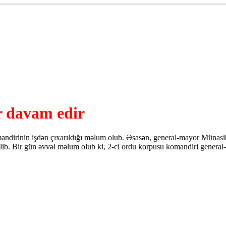
r davam edir
mandirinin işdən çıxarıldığı məlum olub. Əsasən, general-mayor Münas
ib. Bir gün əvvəl məlum olub ki, 2-ci ordu korpusu komandiri general-