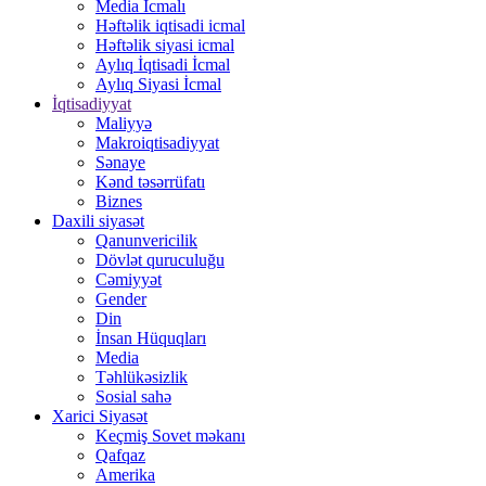
Media İcmalı
Həftəlik iqtisadi icmal
Həftəlik siyasi icmal
Aylıq İqtisadi İcmal
Aylıq Siyasi İcmal
İqtisadiyyat
Maliyyə
Makroiqtisadiyyat
Sənaye
Kənd təsərrüfatı
Biznes
Daxili siyasət
Qanunvericilik
Dövlət quruculuğu
Cəmiyyət
Gender
Din
İnsan Hüquqları
Media
Təhlükəsizlik
Sosial sahə
Xarici Siyasət
Keçmiş Sovet məkanı
Qafqaz
Amerika