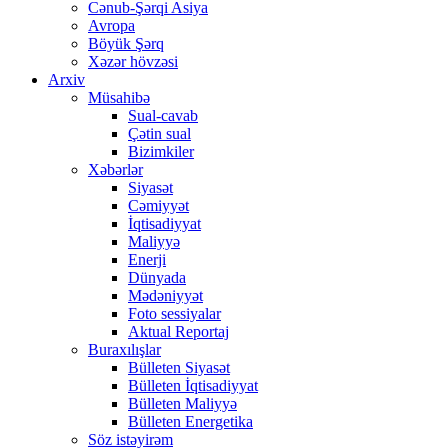
Cənub-Şərqi Asiya
Avropa
Böyük Şərq
Xəzər hövzəsi
Arxiv
Müsahibə
Sual-cavab
Çətin sual
Bizimkiler
Xəbərlər
Siyasət
Cəmiyyət
İqtisadiyyat
Maliyyə
Enerji
Dünyada
Mədəniyyət
Foto sessiyalar
Aktual Reportaj
Buraxılışlar
Bülleten Siyasət
Bülleten İqtisadiyyat
Bülleten Maliyyə
Bülleten Energetika
Söz istəyirəm