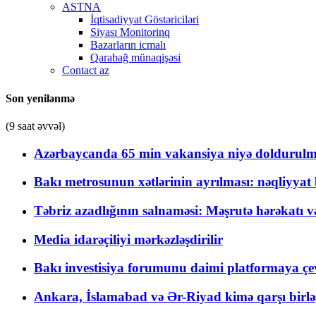
ASTNA
İqtisadiyyat Göstəriciləri
Siyası Monitorinq
Bazarların icmalı
Qarabağ münaqişəsi
Contact az
Son yenilənmə
(9 saat əvvəl)
Azərbaycanda 65 min vakansiya niyə doldurulm
Bakı metrosunun xətlərinin ayrılması: nəqliyya
Təbriz azadlığının salnaməsi: Məşrutə hərəkatı v
Media idarəçiliyi mərkəzləşdirilir
Bakı investisiya forumunu daimi platformaya çevi
Ankara, İslamabad və Ər-Riyad kimə qarşı birlə