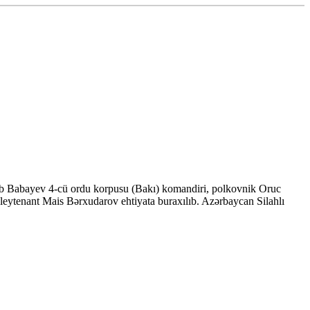
ib Babayev 4-cü ordu korpusu (Bakı) komandiri, polkovnik Oruc
leytenant Mais Bərxudarov ehtiyata buraxılıb. Azərbaycan Silahlı