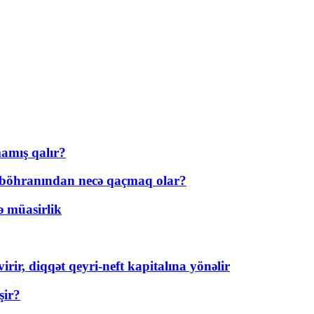
amış qalır?
t böhranından necə qaçmaq olar?
ə müasirlik
rir, diqqət qeyri-neft kapitalına yönəlir
şir?