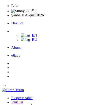
Bakı
0
27.1
C
Şənbə, 8 Avqust 2026
Daxil ol
Abunə
Əlaqə
Turan
Ekspress təhlil
İcmallar