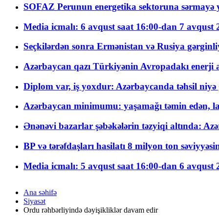
SOFAZ Perunun energetika sektoruna sərmayə ya
Media icmalı: 6 avqust saat 16:00-dan 7 avqust 2
Seçkilərdən sonra Ermənistan və Rusiya gərginliyi
Azərbaycan qazı Türkiyənin Avropadakı enerji am
Diplom var, iş yoxdur: Azərbaycanda təhsil niyə
Azərbaycan minimumu: yaşamağı təmin edən, la
Ənənəvi bazarlar şəbəkələrin təzyiqi altında: Azə
BP və tərəfdaşları hasilatı 8 milyon ton səviyyəs
Media icmalı: 5 avqust saat 16:00-dan 6 avqust 2
Ana səhifə
Siyasət
Ordu rəhbərliyində dəyişikliklər davam edir