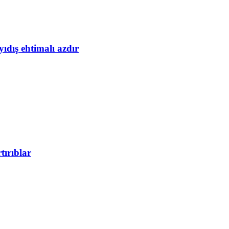
yıdış ehtimalı azdır
tırıblar