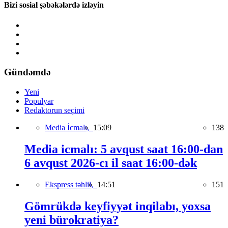
Bizi sosial şəbəkələrdə izləyin
Gündəmdə
Yeni
Populyar
Redaktorun seçimi
Media İcmalı,
15:09
138
Media icmalı: 5 avqust saat 16:00-dan
6 avqust 2026-cı il saat 16:00-dək
Ekspress təhlil,
14:51
151
Gömrükdə keyfiyyət inqilabı, yoxsa
yeni bürokratiya?