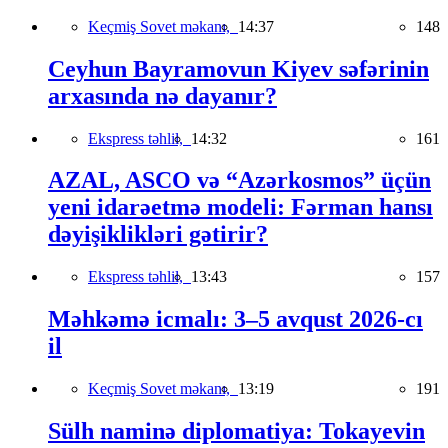
Keçmiş Sovet məkanı,
14:37
148
Ceyhun Bayramovun Kiyev səfərinin
arxasında nə dayanır?
Ekspress təhlil,
14:32
161
AZAL, ASCO və “Azərkosmos” üçün
yeni idarəetmə modeli: Fərman hansı
dəyişiklikləri gətirir?
Ekspress təhlil,
13:43
157
Məhkəmə icmalı: 3–5 avqust 2026-cı
il
Keçmiş Sovet məkanı,
13:19
191
Sülh naminə diplomatiya: Tokayevin