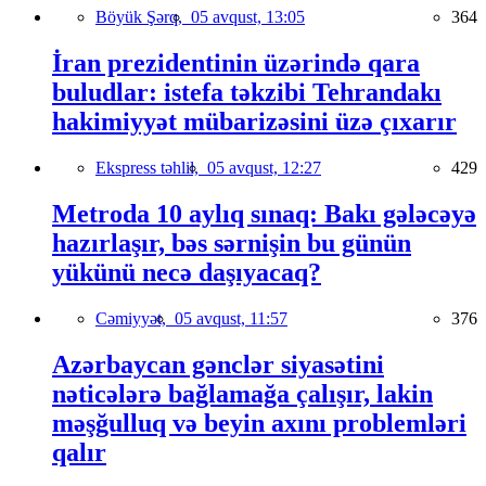
Böyük Şərq,
05 avqust, 13:05
364
İran prezidentinin üzərində qara
buludlar: istefa təkzibi Tehrandakı
hakimiyyət mübarizəsini üzə çıxarır
Ekspress təhlil,
05 avqust, 12:27
429
Metroda 10 aylıq sınaq: Bakı gələcəyə
hazırlaşır, bəs sərnişin bu günün
yükünü necə daşıyacaq?
Cəmiyyət,
05 avqust, 11:57
376
Azərbaycan gənclər siyasətini
nəticələrə bağlamağa çalışır, lakin
məşğulluq və beyin axını problemləri
qalır