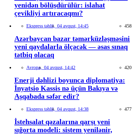
yenidən bölüşdürülür: islahat
çevikliyi artıracaqmı?
Ekspress təhlil,
04 avqust, 14:45
458
Azərbaycan bazar təmərküzləşməsini
yeni qaydalarla ölçəcək — əsas sınaq
tətbiq olacaq
Avropa,
04 avqust, 14:42
420
Enerji dəhlizi boyunca diplomatiya:
İnyatsio Kassis nə üçün Bakıya və
Aşqabada səfər edir?
Ekspress təhlil,
04 avqust, 14:38
477
İstehsalat qəzalarına qarşı yeni
sığorta modeli: sistem yenilənir,