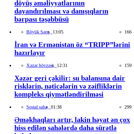
döyüş əməliyyatlarının
dayandırılması və danışıqların
bərpası təşəbbüsü
Böyük Şərq,
13:05
166
İran və Ermənistan öz “TRIPP”lərini
hazırlayır
Xəzər hövzəsi,
12:31
159
Xəzər geri çəkilir: su balansına dair
risklərin, nəticələrin və zəifliklərin
kompleks qiymətləndirilməsi
Sosial sahə,
01:38
299
Əməkhaqları artır, lakin həyat ən çox
hiss edilən sahələrdə daha sürətlə