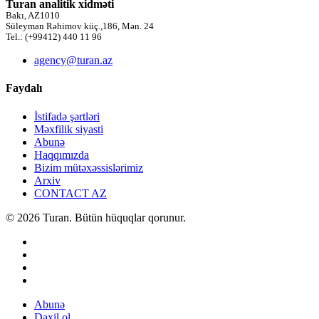
Turan analitik xidməti
Bakı, AZ1010
Süleyman Rəhimov küç.,186, Mən. 24
Tel.: (+99412) 440 11 96
agency@turan.az
Faydalı
İstifadə şərtləri
Məxfilik siyasti
Abunə
Haqqımızda
Bizim mütəxəssislərimiz
Arxiv
CONTACT AZ
© 2026 Turan. Bütün hüquqlar qorunur.
Abunə
Daxil ol