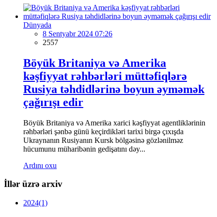
Dünyada
8 Sentyabr 2024 07:26
2557
Böyük Britaniya və Amerika
kəşfiyyat rəhbərləri müttəfiqlərə
Rusiya təhdidlərinə boyun əyməmək
çağırışı edir
Böyük Britaniya və Amerika xarici kəşfiyyat agentliklərinin
rəhbərləri şənbə günü keçirdikləri tarixi birgə çıxışda
Ukraynanın Rusiyanın Kursk bölgəsinə gözlənilməz
hücumunu müharibənin gedişatını dəy...
Ardını oxu
İllər üzrə arxiv
2024
(1)