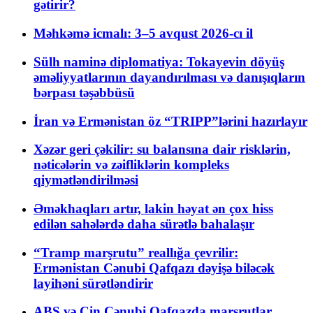
gətirir?
Məhkəmə icmalı: 3–5 avqust 2026-cı il
Sülh naminə diplomatiya: Tokayevin döyüş
əməliyyatlarının dayandırılması və danışıqların
bərpası təşəbbüsü
İran və Ermənistan öz “TRIPP”lərini hazırlayır
Xəzər geri çəkilir: su balansına dair risklərin,
nəticələrin və zəifliklərin kompleks
qiymətləndirilməsi
Əməkhaqları artır, lakin həyat ən çox hiss
edilən sahələrdə daha sürətlə bahalaşır
“Tramp marşrutu” reallığa çevrilir:
Ermənistan Cənubi Qafqazı dəyişə biləcək
layihəni sürətləndirir
ABŞ və Çin Cənubi Qafqazda marşrutlar