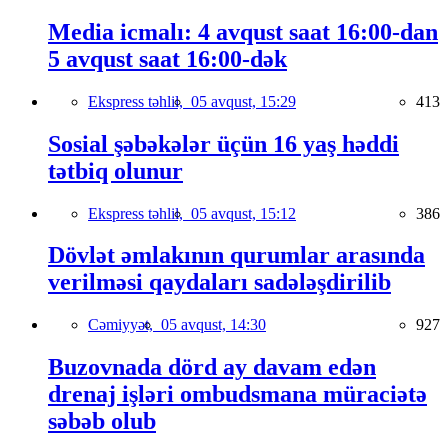
Media icmalı: 4 avqust saat 16:00-dan
5 avqust saat 16:00-dək
Ekspress təhlil,
05 avqust, 15:29
413
Sosial şəbəkələr üçün 16 yaş həddi
tətbiq olunur
Ekspress təhlil,
05 avqust, 15:12
386
Dövlət əmlakının qurumlar arasında
verilməsi qaydaları sadələşdirilib
Cəmiyyət,
05 avqust, 14:30
927
Buzovnada dörd ay davam edən
drenaj işləri ombudsmana müraciətə
səbəb olub