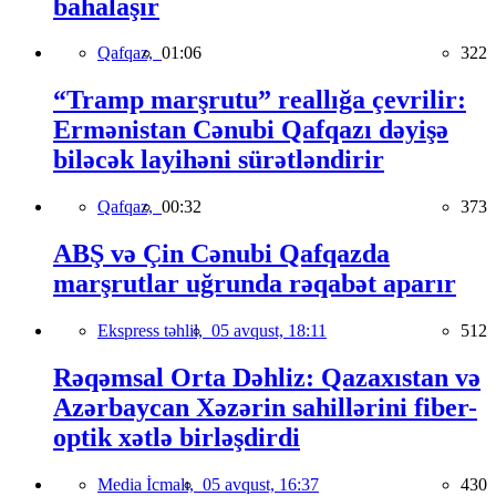
bahalaşır
Qafqaz,
01:06
322
“Tramp marşrutu” reallığa çevrilir:
Ermənistan Cənubi Qafqazı dəyişə
biləcək layihəni sürətləndirir
Qafqaz,
00:32
373
ABŞ və Çin Cənubi Qafqazda
marşrutlar uğrunda rəqabət aparır
Ekspress təhlil,
05 avqust, 18:11
512
Rəqəmsal Orta Dəhliz: Qazaxıstan və
Azərbaycan Xəzərin sahillərini fiber-
optik xətlə birləşdirdi
Media İcmalı,
05 avqust, 16:37
430