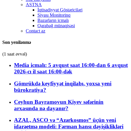
ASTNA
İqtisadiyyat Göstəriciləri
Siyası Monitorinq
Bazarların icmalı
Qarabağ münaqişəsi
Contact az
Son yenilənmə
(1 saat əvvəl)
Media icmalı: 5 avqust saat 16:00-dan 6 avqust
2026-cı il saat 16:00-dək
Gömrükdə keyfiyyət inqilabı, yoxsa yeni
bürokratiya?
Ceyhun Bayramovun Kiyev səfərinin
arxasında nə dayanır?
AZAL, ASCO və “Azərkosmos” üçün yeni
idarəetmə modeli: Fərman hansı dəyişiklikləri