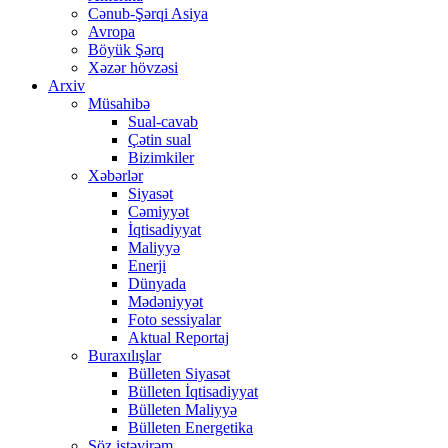
Cənub-Şərqi Asiya
Avropa
Böyük Şərq
Xəzər hövzəsi
Arxiv
Müsahibə
Sual-cavab
Çətin sual
Bizimkiler
Xəbərlər
Siyasət
Cəmiyyət
İqtisadiyyat
Maliyyə
Enerji
Dünyada
Mədəniyyət
Foto sessiyalar
Aktual Reportaj
Buraxılışlar
Bülleten Siyasət
Bülleten İqtisadiyyat
Bülleten Maliyyə
Bülleten Energetika
Söz istəyirəm