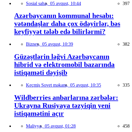
Sosial sahə,
05 avqust, 10:44
397
Azərbaycanın kommunal hesabı:
vətəndaşlar daha çox ödəyirlər, bəs
keyfiyyət tələb edə bilirlərmi?
Biznes,
05 avqust, 10:39
382
Güzəştlərin ləğvi Azərbaycanın
hibrid və elektromobil bazarında
istiqaməti dəyişib
Keçmiş Sovet məkanı,
05 avqust, 10:35
335
Wildberries anbarlarına zərbələr:
Ukrayna Rusiyaya təzyiqin yeni
istiqamətini açır
Maliyyə,
05 avqust, 01:28
458