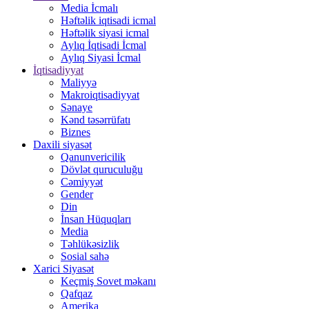
Media İcmalı
Həftəlik iqtisadi icmal
Həftəlik siyasi icmal
Aylıq İqtisadi İcmal
Aylıq Siyasi İcmal
İqtisadiyyat
Maliyyə
Makroiqtisadiyyat
Sənaye
Kənd təsərrüfatı
Biznes
Daxili siyasət
Qanunvericilik
Dövlət quruculuğu
Cəmiyyət
Gender
Din
İnsan Hüquqları
Media
Təhlükəsizlik
Sosial sahə
Xarici Siyasət
Keçmiş Sovet məkanı
Qafqaz
Amerika