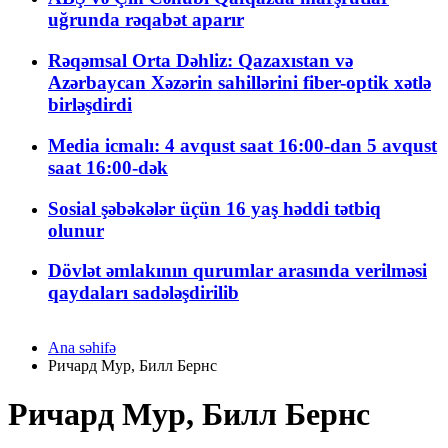
uğrunda rəqabət aparır
Rəqəmsal Orta Dəhliz: Qazaxıstan və
Azərbaycan Xəzərin sahillərini fiber-optik xətlə
birləşdirdi
Media icmalı: 4 avqust saat 16:00-dan 5 avqust
saat 16:00-dək
Sosial şəbəkələr üçün 16 yaş həddi tətbiq
olunur
Dövlət əmlakının qurumlar arasında verilməsi
qaydaları sadələşdirilib
Ana səhifə
Ричард Мур, Билл Бернс
Ричард Мур, Билл Бернс