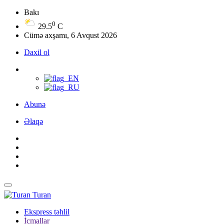
Bakı
0
29.5
C
Cümə axşamı, 6 Avqust 2026
Daxil ol
Abunə
Əlaqə
Turan
Ekspress təhlil
İcmallar