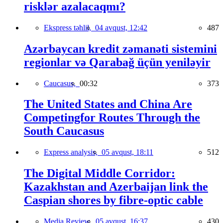
risklər azalacaqmı?
Ekspress təhlil,
04 avqust, 12:42
487
Azərbaycan kredit zəmanəti sistemini
regionlar və Qarabağ üçün yeniləyir
Caucasus,
00:32
373
The United States and China Are
Competingfor Routes Through the
South Caucasus
Express analysis,
05 avqust, 18:11
512
The Digital Middle Corridor:
Kazakhstan and Azerbaijan link the
Caspian shores by fibre-optic cable
Media Review,
05 avqust, 16:37
430