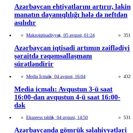
Azərbaycan ehtiyatlarını artırır, lakin
manatın dayanıqlılığı hələ də neftdən
asılıdır
Makroiqtisadiyyat,
05 avqust, 01:24
351
Azərbaycan iqtisadi artımın zəiflədiyi
şəraitdə rəqəmsallaşmanı
sürətləndirir
Media İcmalı,
04 avqust, 16:04
432
Media icmalı: Avqustun 3-ü saat
16:00-dan avqustun 4-ü saat 16:00-
dək
Ekspress təhlil,
04 avqust, 14:50
531
Azərbaycanda gömrük səlahiyyətləri