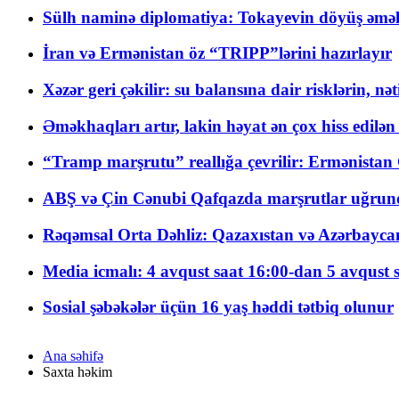
Sülh naminə diplomatiya: Tokayevin döyüş əməli
İran və Ermənistan öz “TRIPP”lərini hazırlayır
Xəzər geri çəkilir: su balansına dair risklərin, nə
Əməkhaqları artır, lakin həyat ən çox hiss edilən
“Tramp marşrutu” reallığa çevrilir: Ermənistan C
ABŞ və Çin Cənubi Qafqazda marşrutlar uğrund
Rəqəmsal Orta Dəhliz: Qazaxıstan və Azərbaycan Xə
Media icmalı: 4 avqust saat 16:00-dan 5 avqust 
Sosial şəbəkələr üçün 16 yaş həddi tətbiq olunur
Ana səhifə
Saxta həkim