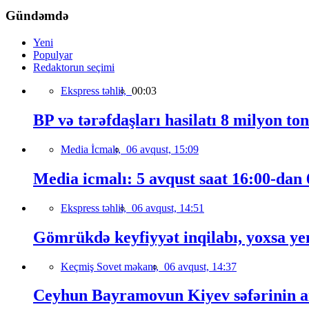
Gündəmdə
Yeni
Populyar
Redaktorun seçimi
Ekspress təhlil,
00:03
BP və tərəfdaşları hasilatı 8 milyon to
Media İcmalı,
06 avqust, 15:09
Media icmalı: 5 avqust saat 16:00-dan 6
Ekspress təhlil,
06 avqust, 14:51
Gömrükdə keyfiyyət inqilabı, yoxsa ye
Keçmiş Sovet məkanı,
06 avqust, 14:37
Ceyhun Bayramovun Kiyev səfərinin a