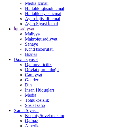
Media İcmalı
Həftəlik iqtisadi icmal
Həftəlik siyasi icmal
Aylıq İqtisadi İcmal
Aylıq Siyasi İcmal
İqtisadiyyat
Maliyyə
Makroiqtisadiyyat
Sənaye
Kənd təsərrüfatı
Biznes
Daxili siyasət
Qanunvericilik
Dövlət quruculuğu
Cəmiyyət
Gender
Din
İnsan Hüquqları
Media
Təhlükəsizlik
Sosial sahə
Xarici Siyasət
Keçmiş Sovet məkanı
Qafqaz
Amerika