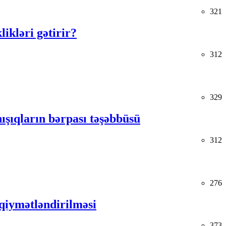
321
kləri gətirir?
312
329
ışıqların bərpası təşəbbüsü
312
276
s qiymətləndirilməsi
373