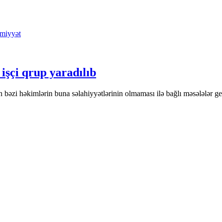
miyyət
işçi qrup yaradılıb
bəzi həkimlərin buna səlahiyyətlərinin olmaması ilə bağlı məsələlər gen