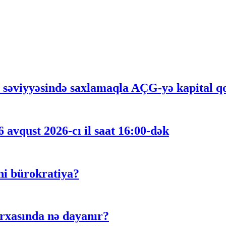
n səviyyəsində saxlamaqla AÇG-yə kapital qoy
 avqust 2026-cı il saat 16:00-dək
ni bürokratiya?
rxasında nə dayanır?