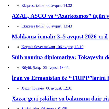
Ekspress təhlil,
06 avqust, 14:32
AZAL, ASCO və “Azərkosmos” üçün yeni
Ekspress təhlil,
06 avqust, 13:43
Məhkəmə icmalı: 3–5 avqust 2026-cı il
Keçmiş Sovet məkanı,
06 avqust, 13:19
Sülh naminə diplomatiya: Tokayevin dö
Böyük Şərq,
06 avqust, 13:05
İran və Ermənistan öz “TRIPP”lərini h
Xəzər hövzəsi,
06 avqust, 12:31
Xəzər geri çəkilir: su balansına dair ri
Sosial sahə,
06 avqust, 01:38