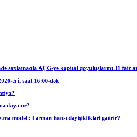
ində saxlamaqla AÇG-yə kapital qoyuluşlarını 31 faiz ar
026-cı il saat 16:00-dək
atiya?
nə dayanır?
ə modeli: Fərman hansı dəyişiklikləri gətirir?