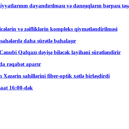
yyatlarının dayandırılması və danışıqların bərpası tə
ticələrin və zəifliklərin kompleks qiymətləndirilməsi
 sahələrdə daha sürətlə bahalaşır
ənubi Qafqazı dəyişə biləcək layihəni sürətləndirir
a rəqabət aparır
zərin sahillərini fiber-optik xətlə birləşdirdi
saat 16:00-dək