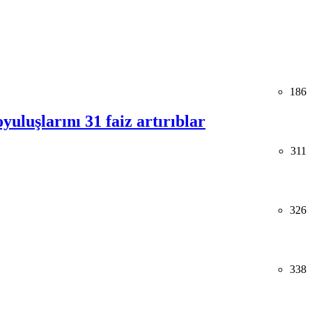
186
uluşlarını 31 faiz artırıblar
311
326
338