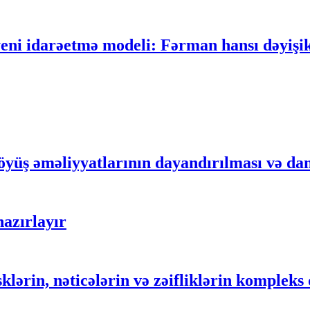
 idarəetmə modeli: Fərman hansı dəyişikli
yüş əməliyyatlarının dayandırılması və dan
azırlayır
sklərin, nəticələrin və zəifliklərin komplek