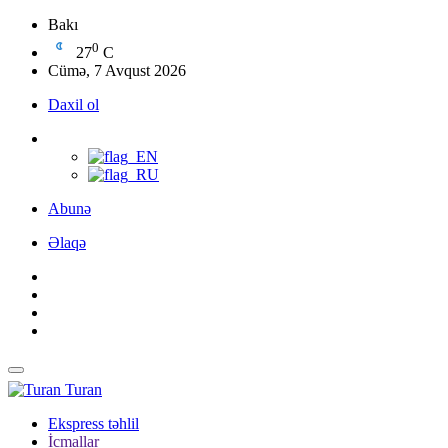
Bakı
0
27
C
Cümə, 7 Avqust 2026
Daxil ol
Abunə
Əlaqə
Turan
Ekspress təhlil
İcmallar