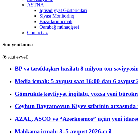
ASTNA
İqtisadiyyat Göstəriciləri
Siyası Monitorinq
Bazarların icmalı
Qarabağ münaqişəsi
Contact az
Son yenilənmə
(6 saat əvvəl)
BP və tərəfdaşları hasilatı 8 milyon ton səviyyəs
Media icmalı: 5 avqust saat 16:00-dan 6 avqust 2
Gömrükdə keyfiyyət inqilabı, yoxsa yeni bürokr
Ceyhun Bayramovun Kiyev səfərinin arxasında 
AZAL, ASCO və “Azərkosmos” üçün yeni idarəetm
Məhkəmə icmalı: 3–5 avqust 2026-cı il