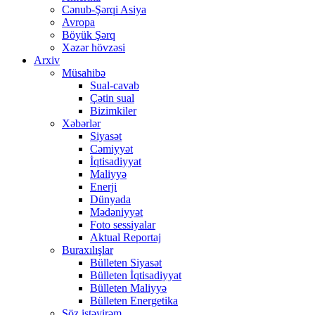
Cənub-Şərqi Asiya
Avropa
Böyük Şərq
Xəzər hövzəsi
Arxiv
Müsahibə
Sual-cavab
Çətin sual
Bizimkiler
Xəbərlər
Siyasət
Cəmiyyət
İqtisadiyyat
Maliyyə
Enerji
Dünyada
Mədəniyyət
Foto sessiyalar
Aktual Reportaj
Buraxılışlar
Bülleten Siyasət
Bülleten İqtisadiyyat
Bülleten Maliyyə
Bülleten Energetika
Söz istəyirəm