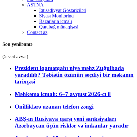
ASTNA
İqtisadiyyat Göstəriciləri
Siyası Monitorinq
Bazarların icmalı
Qarabağ münaqişəsi
Contact az
Son yenilənmə
(5 saat əvvəl)
Prezident iqamətgahı niyə məhz Zuğulbada
yaradılıb? Təbiətin özünün seçdiyi bir məkanın
tarixçəsi
Məhkəmə icmalı: 6–7 avqust 2026-cı il
Onilliklərə uzanan telefon zəngi
ABŞ-ın Rusiyaya qarşı yeni sanksiyaları
Azərbaycan üçün risklər və imkanlar yaradır