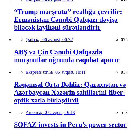
“Tramp marşrutu” reallığa çevrilir:
Ermənistan Cənubi Qafqazı dəyişə
biləcək layihəni sürətləndirir
Qafqaz,
06 avqust, 00:32
655
ABŞ və Çin Cənubi Qafqazda
marşrutlar uğrunda rəqabət aparır
Ekspress təhlil,
05 avqust, 18:11
817
Rəqəmsal Orta Dəhliz: Qazaxıstan və
Azərbaycan Xəzərin sahillərini fiber-
optik xətlə birləşdirdi
America,
07 avqust, 16:19
518
SOFAZ invests in Peru’s power sector