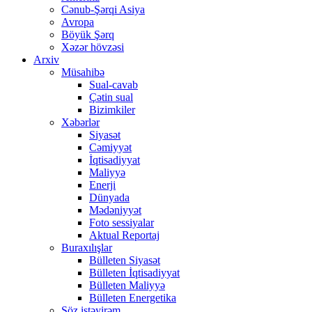
Cənub-Şərqi Asiya
Avropa
Böyük Şərq
Xəzər hövzəsi
Arxiv
Müsahibə
Sual-cavab
Çətin sual
Bizimkiler
Xəbərlər
Siyasət
Cəmiyyət
İqtisadiyyat
Maliyyə
Enerji
Dünyada
Mədəniyyət
Foto sessiyalar
Aktual Reportaj
Buraxılışlar
Bülleten Siyasət
Bülleten İqtisadiyyat
Bülleten Maliyyə
Bülleten Energetika
Söz istəyirəm