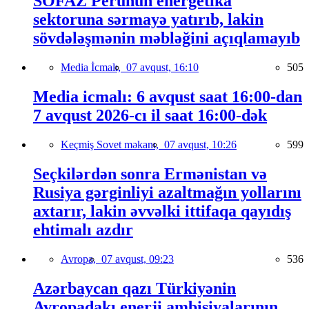
SOFAZ Perunun energetika
sektoruna sərmayə yatırıb, lakin
sövdələşmənin məbləğini açıqlamayıb
Media İcmalı,
07 avqust, 16:10
505
Media icmalı: 6 avqust saat 16:00-dan
7 avqust 2026-cı il saat 16:00-dək
Keçmiş Sovet məkanı,
07 avqust, 10:26
599
Seçkilərdən sonra Ermənistan və
Rusiya gərginliyi azaltmağın yollarını
axtarır, lakin əvvəlki ittifaqa qayıdış
ehtimalı azdır
Avropa,
07 avqust, 09:23
536
Azərbaycan qazı Türkiyənin
Avropadakı enerji ambisiyalarının