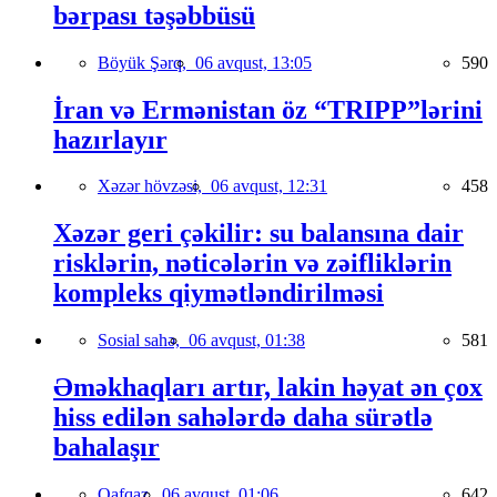
bərpası təşəbbüsü
Böyük Şərq,
06 avqust, 13:05
590
İran və Ermənistan öz “TRIPP”lərini
hazırlayır
Xəzər hövzəsi,
06 avqust, 12:31
458
Xəzər geri çəkilir: su balansına dair
risklərin, nəticələrin və zəifliklərin
kompleks qiymətləndirilməsi
Sosial sahə,
06 avqust, 01:38
581
Əməkhaqları artır, lakin həyat ən çox
hiss edilən sahələrdə daha sürətlə
bahalaşır
Qafqaz,
06 avqust, 01:06
642