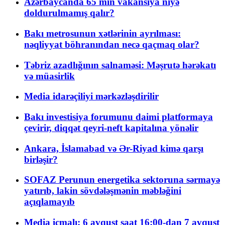
Azərbaycanda 65 min vakansiya niyə
doldurulmamış qalır?
Bakı metrosunun xətlərinin ayrılması:
nəqliyyat böhranından necə qaçmaq olar?
Təbriz azadlığının salnaməsi: Məşrutə hərəkatı
və müasirlik
Media idarəçiliyi mərkəzləşdirilir
Bakı investisiya forumunu daimi platformaya
çevirir, diqqət qeyri-neft kapitalına yönəlir
Ankara, İslamabad və Ər-Riyad kimə qarşı
birləşir?
SOFAZ Perunun energetika sektoruna sərmayə
yatırıb, lakin sövdələşmənin məbləğini
açıqlamayıb
Media icmalı: 6 avqust saat 16:00-dan 7 avqust