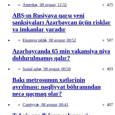
Amerika,
08 avqust, 12:32
425
ABŞ-ın Rusiyaya qarşı yeni
sanksiyaları Azərbaycan üçün risklər
və imkanlar yaradır
Ekspress təhlil,
08 avqust, 00:52
507
Azərbaycanda 65 min vakansiya niyə
doldurulmamış qalır?
Sosial sahə,
08 avqust, 00:50
493
Bakı metrosunun xətlərinin
ayrılması: nəqliyyat böhranından
necə qaçmaq olar?
Cəmiyyət,
08 avqust, 00:41
407