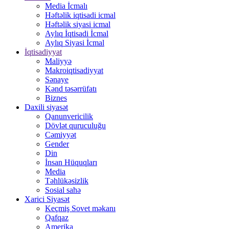
Media İcmalı
Həftəlik iqtisadi icmal
Həftəlik siyasi icmal
Aylıq İqtisadi İcmal
Aylıq Siyasi İcmal
İqtisadiyyat
Maliyyə
Makroiqtisadiyyat
Sənaye
Kənd təsərrüfatı
Biznes
Daxili siyasət
Qanunvericilik
Dövlət quruculuğu
Cəmiyyət
Gender
Din
İnsan Hüquqları
Media
Təhlükəsizlik
Sosial sahə
Xarici Siyasət
Keçmiş Sovet məkanı
Qafqaz
Amerika