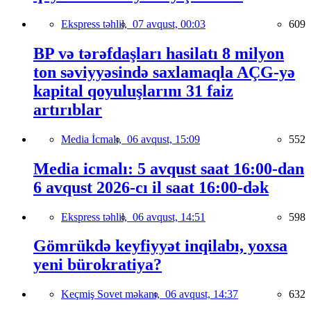
Ekspress təhlil,
07 avqust, 00:03
609
BP və tərəfdaşları hasilatı 8 milyon
ton səviyyəsində saxlamaqla AÇG-yə
kapital qoyuluşlarını 31 faiz
artırıblar
Media İcmalı,
06 avqust, 15:09
552
Media icmalı: 5 avqust saat 16:00-dan
6 avqust 2026-cı il saat 16:00-dək
Ekspress təhlil,
06 avqust, 14:51
598
Gömrükdə keyfiyyət inqilabı, yoxsa
yeni bürokratiya?
Keçmiş Sovet məkanı,
06 avqust, 14:37
632