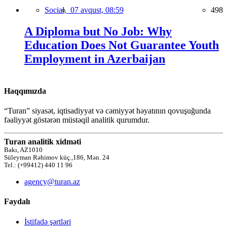
Social,
07 avqust, 08:59
498
A Diploma but No Job: Why
Education Does Not Guarantee Youth
Employment in Azerbaijan
Haqqımızda
“Turan” siyasət, iqtisadiyyat və cəmiyyət həyatının qovuşuğunda
fəaliyyət göstərən müstəqil analitik qurumdur.
Turan analitik xidməti
Bakı, AZ1010
Süleyman Rəhimov küç.,186, Mən. 24
Tel.: (+99412) 440 11 96
agency@turan.az
Faydalı
İstifadə şərtləri