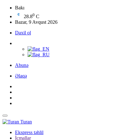
Bakı
0
28.8
C
Bazar, 9 Avqust 2026
Daxil ol
Abunə
Əlaqə
Turan
Ekspress təhlil
İcmallar