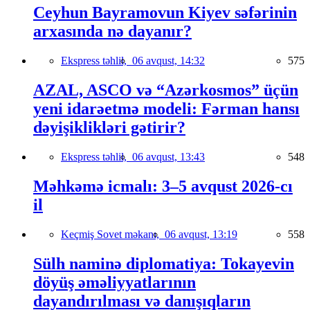
Ceyhun Bayramovun Kiyev səfərinin
arxasında nə dayanır?
Ekspress təhlil,
06 avqust, 14:32
575
AZAL, ASCO və “Azərkosmos” üçün
yeni idarəetmə modeli: Fərman hansı
dəyişiklikləri gətirir?
Ekspress təhlil,
06 avqust, 13:43
548
Məhkəmə icmalı: 3–5 avqust 2026-cı
il
Keçmiş Sovet məkanı,
06 avqust, 13:19
558
Sülh naminə diplomatiya: Tokayevin
döyüş əməliyyatlarının
dayandırılması və danışıqların