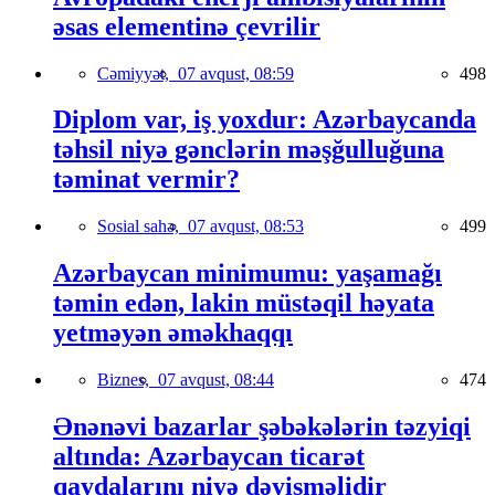
əsas elementinə çevrilir
Cəmiyyət,
07 avqust, 08:59
498
Diplom var, iş yoxdur: Azərbaycanda
təhsil niyə gənclərin məşğulluğuna
təminat vermir?
Sosial sahə,
07 avqust, 08:53
499
Azərbaycan minimumu: yaşamağı
təmin edən, lakin müstəqil həyata
yetməyən əməkhaqqı
Biznes,
07 avqust, 08:44
474
Ənənəvi bazarlar şəbəkələrin təzyiqi
altında: Azərbaycan ticarət
qaydalarını niyə dəyişməlidir