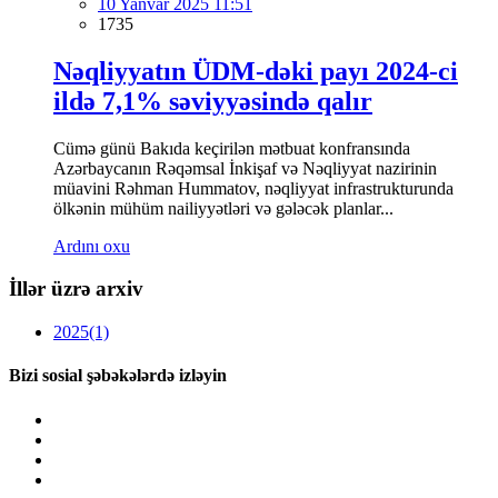
10 Yanvar 2025 11:51
1735
Nəqliyyatın ÜDM-dəki payı 2024-ci
ildə 7,1% səviyyəsində qalır
Cümə günü Bakıda keçirilən mətbuat konfransında
Azərbaycanın Rəqəmsal İnkişaf və Nəqliyyat nazirinin
müavini Rəhman Hummatov, nəqliyyat infrastrukturunda
ölkənin mühüm nailiyyətləri və gələcək planlar...
Ardını oxu
İllər üzrə arxiv
2025
(1)
Bizi sosial şəbəkələrdə izləyin