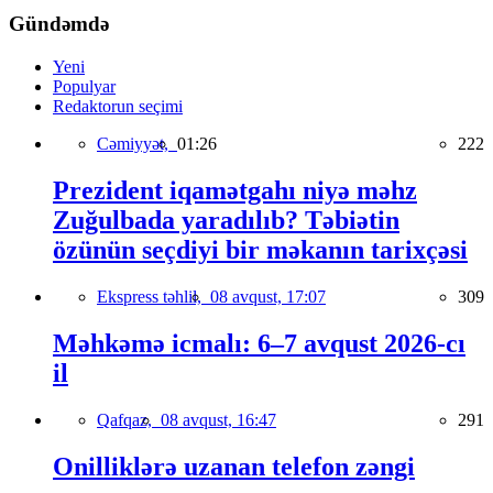
Gündəmdə
Yeni
Populyar
Redaktorun seçimi
Cəmiyyət,
01:26
222
Prezident iqamətgahı niyə məhz
Zuğulbada yaradılıb? Təbiətin
özünün seçdiyi bir məkanın tarixçəsi
Ekspress təhlil,
08 avqust, 17:07
309
Məhkəmə icmalı: 6–7 avqust 2026-cı
il
Qafqaz,
08 avqust, 16:47
291
Onilliklərə uzanan telefon zəngi