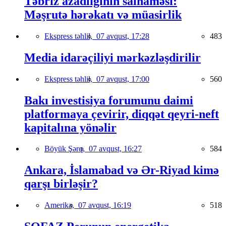
Təbriz azadlığının salnaməsi:
Məşrutə hərəkatı və müasirlik
Ekspress təhlil,
07 avqust, 17:28
483
Media idarəçiliyi mərkəzləşdirilir
Ekspress təhlil,
07 avqust, 17:00
560
Bakı investisiya forumunu daimi
platformaya çevirir, diqqət qeyri-neft
kapitalına yönəlir
Böyük Şərq,
07 avqust, 16:27
584
Ankara, İslamabad və Ər-Riyad kimə
qarşı birləşir?
Amerika,
07 avqust, 16:19
518