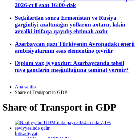
2026-cı il saat 16:00-dək
Seçkilərdən sonra Ermənistan və Rusiya
gərginliyi azaltmağın yollarını axtarır, lakin
əvvəlki ittifaqa qayıdış ehtimalı azdır
Azərbaycan qazı Türkiyənin Avropadakı enerji
ambisiyalarının əsas elementinə çevrilir
Diplom var, iş yoxdur: Azərbaycanda təhsil
niyə gənclərin məşğulluğuna təminat vermir?
Ana səhifə
Share of Transport in GDP
Share of Transport in GDP
İqtisadiyyat