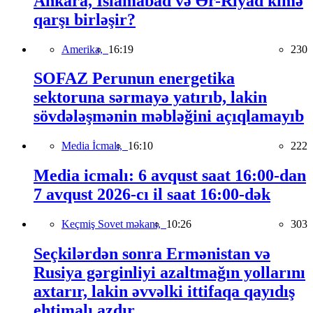
Ankara, İslamabad və Ər-Riyad kimə
qarşı birləşir?
Amerika,
16:19
230
SOFAZ Perunun energetika
sektoruna sərmayə yatırıb, lakin
sövdələşmənin məbləğini açıqlamayıb
Media İcmalı,
16:10
222
Media icmalı: 6 avqust saat 16:00-dan
7 avqust 2026-cı il saat 16:00-dək
Keçmiş Sovet məkanı,
10:26
303
Seçkilərdən sonra Ermənistan və
Rusiya gərginliyi azaltmağın yollarını
axtarır, lakin əvvəlki ittifaqa qayıdış
ehtimalı azdır