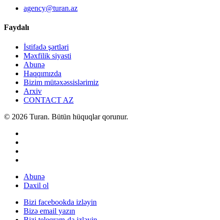
agency@turan.az
Faydalı
İstifadə şərtləri
Məxfilik siyasti
Abunə
Haqqımızda
Bizim mütəxəssislərimiz
Arxiv
CONTACT AZ
© 2026 Turan. Bütün hüquqlar qorunur.
Abunə
Daxil ol
Bizi facebookda izləyin
Bizə email yazın
Bizi teleqram-da izləyin