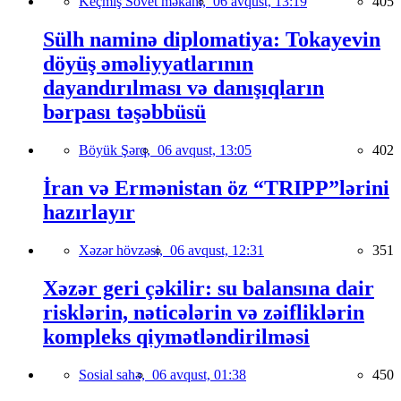
Keçmiş Sovet məkanı,
06 avqust, 13:19
405
Sülh naminə diplomatiya: Tokayevin
döyüş əməliyyatlarının
dayandırılması və danışıqların
bərpası təşəbbüsü
Böyük Şərq,
06 avqust, 13:05
402
İran və Ermənistan öz “TRIPP”lərini
hazırlayır
Xəzər hövzəsi,
06 avqust, 12:31
351
Xəzər geri çəkilir: su balansına dair
risklərin, nəticələrin və zəifliklərin
kompleks qiymətləndirilməsi
Sosial sahə,
06 avqust, 01:38
450