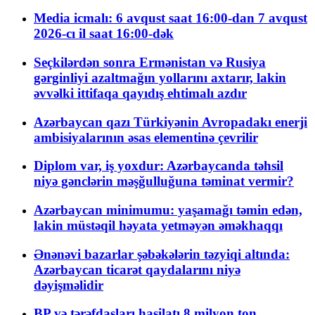
Media icmalı: 6 avqust saat 16:00-dan 7 avqust
2026-cı il saat 16:00-dək
Seçkilərdən sonra Ermənistan və Rusiya
gərginliyi azaltmağın yollarını axtarır, lakin
əvvəlki ittifaqa qayıdış ehtimalı azdır
Azərbaycan qazı Türkiyənin Avropadakı enerji
ambisiyalarının əsas elementinə çevrilir
Diplom var, iş yoxdur: Azərbaycanda təhsil
niyə gənclərin məşğulluğuna təminat vermir?
Azərbaycan minimumu: yaşamağı təmin edən,
lakin müstəqil həyata yetməyən əməkhaqqı
Ənənəvi bazarlar şəbəkələrin təzyiqi altında:
Azərbaycan ticarət qaydalarını niyə
dəyişməlidir
BP və tərəfdaşları hasilatı 8 milyon ton