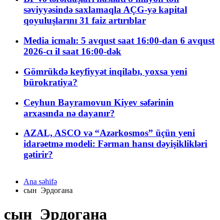
səviyyəsində saxlamaqla AÇG-yə kapital
qoyuluşlarını 31 faiz artırıblar
Media icmalı: 5 avqust saat 16:00-dan 6 avqust
2026-cı il saat 16:00-dək
Gömrükdə keyfiyyət inqilabı, yoxsa yeni
bürokratiya?
Ceyhun Bayramovun Kiyev səfərinin
arxasında nə dayanır?
AZAL, ASCO və “Azərkosmos” üçün yeni
idarəetmə modeli: Fərman hansı dəyişiklikləri
gətirir?
Ana səhifə
сын Эрдогана
сын Эрдогана