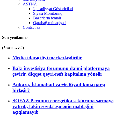
ASTNA
İqtisadiyyat Göstəriciləri
Siyası Monitorinq
Bazarların icmalı
Qarabağ münaqişəsi
Contact az
Son yenilənmə
(5 saat əvvəl)
Media idarəçiliyi mərkəzləşdirilir
Bakı investisiya forumunu daimi platformaya
çevirir, diqqət qeyri-neft kapitalına yönəlir
Ankara, İslamabad və Ər-Riyad kimə qarşı
birləşir?
SOFAZ Perunun energetika sektoruna sərmayə
yatırıb, lakin sövdələşmənin məbləğini
açıqlamayıb