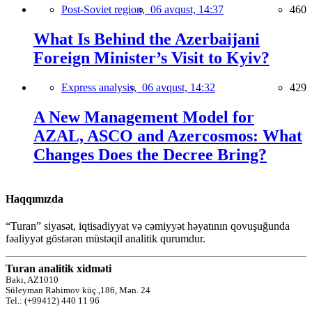
Post-Soviet region,
06 avqust, 14:37
460
What Is Behind the Azerbaijani
Foreign Minister’s Visit to Kyiv?
Express analysis,
06 avqust, 14:32
429
A New Management Model for
AZAL, ASCO and Azercosmos: What
Changes Does the Decree Bring?
Haqqımızda
“Turan” siyasət, iqtisadiyyat və cəmiyyət həyatının qovuşuğunda
fəaliyyət göstərən müstəqil analitik qurumdur.
Turan analitik xidməti
Bakı, AZ1010
Süleyman Rəhimov küç.,186, Mən. 24
Tel.: (+99412) 440 11 96