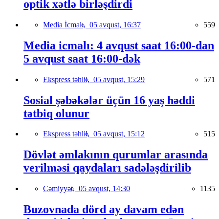
optik xətlə birləşdirdi
Media İcmalı,
05 avqust, 16:37
559
Media icmalı: 4 avqust saat 16:00-dan
5 avqust saat 16:00-dək
Ekspress təhlil,
05 avqust, 15:29
571
Sosial şəbəkələr üçün 16 yaş həddi
tətbiq olunur
Ekspress təhlil,
05 avqust, 15:12
515
Dövlət əmlakının qurumlar arasında
verilməsi qaydaları sadələşdirilib
Cəmiyyət,
05 avqust, 14:30
1135
Buzovnada dörd ay davam edən