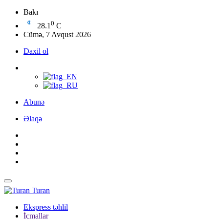
Bakı
0
28.1
C
Cümə, 7 Avqust 2026
Daxil ol
Abunə
Əlaqə
Turan
Ekspress təhlil
İcmallar