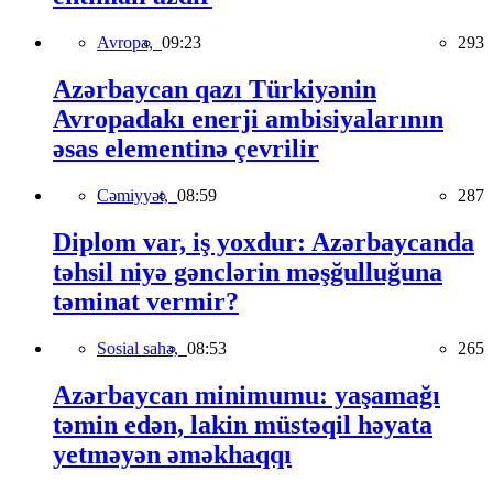
Avropa,
09:23
293
Azərbaycan qazı Türkiyənin
Avropadakı enerji ambisiyalarının
əsas elementinə çevrilir
Cəmiyyət,
08:59
287
Diplom var, iş yoxdur: Azərbaycanda
təhsil niyə gənclərin məşğulluğuna
təminat vermir?
Sosial sahə,
08:53
265
Azərbaycan minimumu: yaşamağı
təmin edən, lakin müstəqil həyata
yetməyən əməkhaqqı