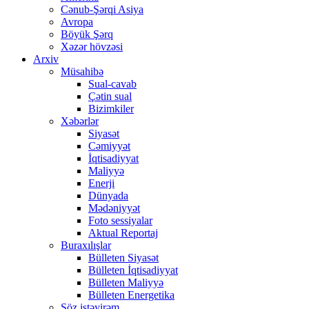
Cənub-Şərqi Asiya
Avropa
Böyük Şərq
Xəzər hövzəsi
Arxiv
Müsahibə
Sual-cavab
Çətin sual
Bizimkiler
Xəbərlər
Siyasət
Cəmiyyət
İqtisadiyyat
Maliyyə
Enerji
Dünyada
Mədəniyyət
Foto sessiyalar
Aktual Reportaj
Buraxılışlar
Bülleten Siyasət
Bülleten İqtisadiyyat
Bülleten Maliyyə
Bülleten Energetika
Söz istəyirəm