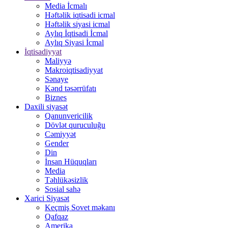
Media İcmalı
Həftəlik iqtisadi icmal
Həftəlik siyasi icmal
Aylıq İqtisadi İcmal
Aylıq Siyasi İcmal
İqtisadiyyat
Maliyyə
Makroiqtisadiyyat
Sənaye
Kənd təsərrüfatı
Biznes
Daxili siyasət
Qanunvericilik
Dövlət quruculuğu
Cəmiyyət
Gender
Din
İnsan Hüquqları
Media
Təhlükəsizlik
Sosial sahə
Xarici Siyasət
Keçmiş Sovet məkanı
Qafqaz
Amerika