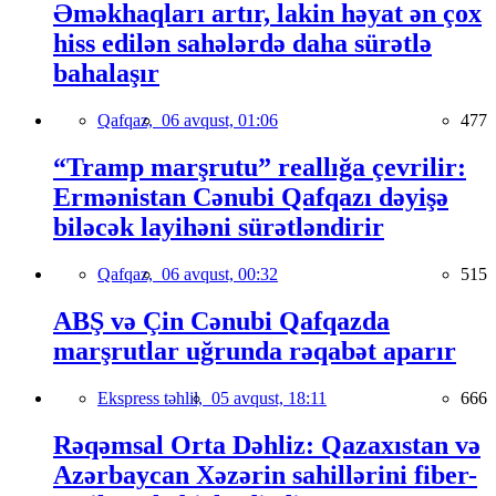
Əməkhaqları artır, lakin həyat ən çox
hiss edilən sahələrdə daha sürətlə
bahalaşır
Qafqaz,
06 avqust, 01:06
477
“Tramp marşrutu” reallığa çevrilir:
Ermənistan Cənubi Qafqazı dəyişə
biləcək layihəni sürətləndirir
Qafqaz,
06 avqust, 00:32
515
ABŞ və Çin Cənubi Qafqazda
marşrutlar uğrunda rəqabət aparır
Ekspress təhlil,
05 avqust, 18:11
666
Rəqəmsal Orta Dəhliz: Qazaxıstan və
Azərbaycan Xəzərin sahillərini fiber-