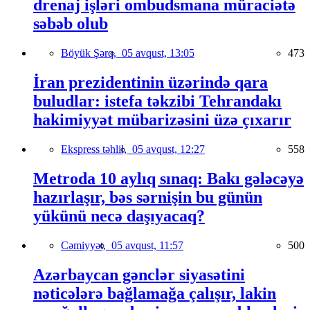
drenaj işləri ombudsmana müraciətə
səbəb olub
Böyük Şərq,
05 avqust, 13:05
473
İran prezidentinin üzərində qara
buludlar: istefa təkzibi Tehrandakı
hakimiyyət mübarizəsini üzə çıxarır
Ekspress təhlil,
05 avqust, 12:27
558
Metroda 10 aylıq sınaq: Bakı gələcəyə
hazırlaşır, bəs sərnişin bu günün
yükünü necə daşıyacaq?
Cəmiyyət,
05 avqust, 11:57
500
Azərbaycan gənclər siyasətini
nəticələrə bağlamağa çalışır, lakin