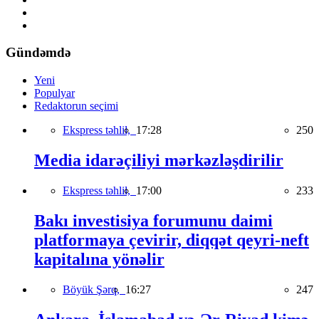
Gündəmdə
Yeni
Populyar
Redaktorun seçimi
Ekspress təhlil,
17:28
250
Media idarəçiliyi mərkəzləşdirilir
Ekspress təhlil,
17:00
233
Bakı investisiya forumunu daimi
platformaya çevirir, diqqət qeyri-neft
kapitalına yönəlir
Böyük Şərq,
16:27
247