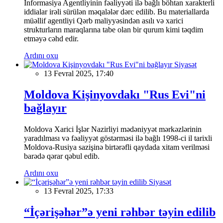
İnformasiya Agentliyinin fəaliyyəti ilə bağlı böhtan xarakterli
iddialar irəli sürülən məqalələr dərc edilib. Bu materiallarda
müəllif agentliyi Qərb maliyyəsindən asılı və xarici
strukturların maraqlarına tabe olan bir qurum kimi təqdim
etməyə cəhd edir.
Ardını oxu
Siyasət
13 Fevral 2025, 17:40
Moldova Kişinyovdakı "Rus Evi"ni
bağlayır
Moldova Xarici İşlər Nazirliyi mədəniyyət mərkəzlərinin
yaradılması və fəaliyyət göstərməsi ilə bağlı 1998-ci il tarixli
Moldova-Rusiya sazişinə birtərəfli qaydada xitam verilməsi
barədə qərar qəbul edib.
Ardını oxu
Siyasət
13 Fevral 2025, 17:33
“İçərişəhər”ə yeni rəhbər təyin edilib