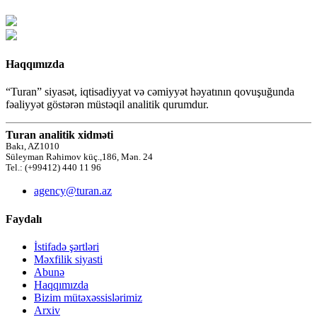
Haqqımızda
“Turan” siyasət, iqtisadiyyat və cəmiyyət həyatının qovuşuğunda
fəaliyyət göstərən müstəqil analitik qurumdur.
Turan analitik xidməti
Bakı, AZ1010
Süleyman Rəhimov küç.,186, Mən. 24
Tel.: (+99412) 440 11 96
agency@turan.az
Faydalı
İstifadə şərtləri
Məxfilik siyasti
Abunə
Haqqımızda
Bizim mütəxəssislərimiz
Arxiv