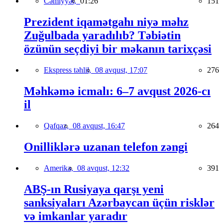
Cəmiyyət,
01:26
151
Prezident iqamətgahı niyə məhz
Zuğulbada yaradılıb? Təbiətin
özünün seçdiyi bir məkanın tarixçəsi
Ekspress təhlil,
08 avqust, 17:07
276
Məhkəmə icmalı: 6–7 avqust 2026-cı
il
Qafqaz,
08 avqust, 16:47
264
Onilliklərə uzanan telefon zəngi
Amerika,
08 avqust, 12:32
391
ABŞ-ın Rusiyaya qarşı yeni
sanksiyaları Azərbaycan üçün risklər
və imkanlar yaradır