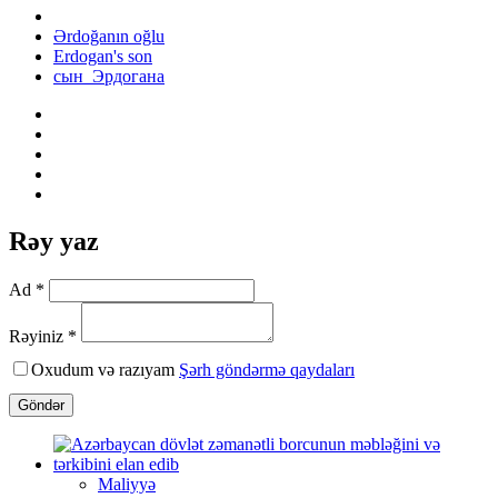
Ərdoğanın oğlu
Erdogan's son
сын Эрдогана
Rəy yaz
Ad *
Rəyiniz *
Oxudum və razıyam
Şərh göndərmə qaydaları
Göndər
Maliyyə