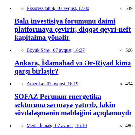
Ekspress təhlil,
07 avqust, 17:00
539
Bakı investisiya forumunu daimi
platformaya çevirir, diqqət qeyri-neft
kapitalına yönəlir
Böyük Şərq,
07 avqust, 16:27
566
Ankara, İslamabad və Ər-Riyad kimə
qarşı birləşir?
Amerika,
07 avqust, 16:19
494
SOFAZ Perunun energetika
sektoruna sərmayə yatırıb, lakin
sövdələşmənin məbləğini açıqlamayıb
Media İcmalı,
07 avqust, 16:10
486