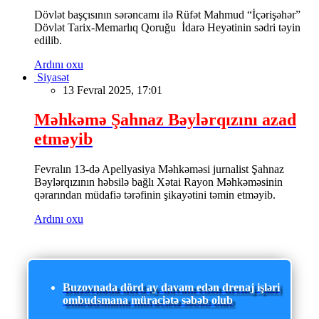
Dövlət başçısının sərəncamı ilə Rüfət Mahmud “İçərişəhər”
Dövlət Tarix-Memarlıq Qoruğu İdarə Heyətinin sədri təyin
edilib.
Ardını oxu
Siyasət
13 Fevral 2025, 17:01
Məhkəmə Şahnaz Bəylərqızını azad
etməyib
Fevralın 13-də Apellyasiya Məhkəməsi jurnalist Şahnaz
Bəylərqızının həbsilə bağlı Xətai Rayon Məhkəməsinin
qərarından müdafiə tərəfinin şikayətini təmin etməyib.
Ardını oxu
Buzovnada dörd ay davam edən drenaj işləri
ombudsmana müraciətə səbəb olub