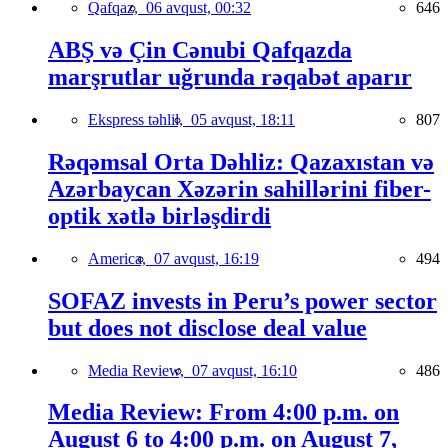
Qafqaz,
06 avqust, 00:32
646
ABŞ və Çin Cənubi Qafqazda
marşrutlar uğrunda rəqabət aparır
Ekspress təhlil,
05 avqust, 18:11
807
Rəqəmsal Orta Dəhliz: Qazaxıstan və
Azərbaycan Xəzərin sahillərini fiber-
optik xətlə birləşdirdi
America,
07 avqust, 16:19
494
SOFAZ invests in Peru’s power sector
but does not disclose deal value
Media Review,
07 avqust, 16:10
486
Media Review: From 4:00 p.m. on
August 6 to 4:00 p.m. on August 7,