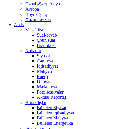
Cənub-Şərqi Asiya
Avropa
Böyük Şərq
Xəzər hövzəsi
Arxiv
Müsahibə
Sual-cavab
Çətin sual
Bizimkiler
Xəbərlər
Siyasət
Cəmiyyət
İqtisadiyyat
Maliyyə
Enerji
Dünyada
Mədəniyyət
Foto sessiyalar
Aktual Reportaj
Buraxılışlar
Bülleten Siyasət
Bülleten İqtisadiyyat
Bülleten Maliyyə
Bülleten Energetika
Söz istəyirəm