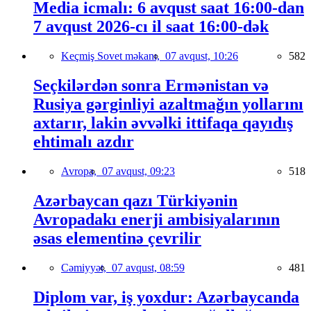
Media icmalı: 6 avqust saat 16:00-dan
7 avqust 2026-cı il saat 16:00-dək
Keçmiş Sovet məkanı,
07 avqust, 10:26
582
Seçkilərdən sonra Ermənistan və
Rusiya gərginliyi azaltmağın yollarını
axtarır, lakin əvvəlki ittifaqa qayıdış
ehtimalı azdır
Avropa,
07 avqust, 09:23
518
Azərbaycan qazı Türkiyənin
Avropadakı enerji ambisiyalarının
əsas elementinə çevrilir
Cəmiyyət,
07 avqust, 08:59
481
Diplom var, iş yoxdur: Azərbaycanda