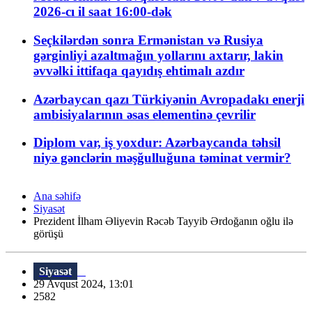
2026-cı il saat 16:00-dək
Seçkilərdən sonra Ermənistan və Rusiya
gərginliyi azaltmağın yollarını axtarır, lakin
əvvəlki ittifaqa qayıdış ehtimalı azdır
Azərbaycan qazı Türkiyənin Avropadakı enerji
ambisiyalarının əsas elementinə çevrilir
Diplom var, iş yoxdur: Azərbaycanda təhsil
niyə gənclərin məşğulluğuna təminat vermir?
Ana səhifə
Siyasət
Prezident İlham Əliyevin Rəcəb Tayyib Ərdoğanın oğlu ilə
görüşü
Siyasət
29 Avqust 2024, 13:01
2582