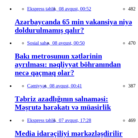
Ekspress təhlil,
08 avqust, 00:52
482
Azərbaycanda 65 min vakansiya niyə
doldurulmamış qalır?
Sosial sahə,
08 avqust, 00:50
470
Bakı metrosunun xətlərinin
ayrılması: nəqliyyat böhranından
necə qaçmaq olar?
Cəmiyyət,
08 avqust, 00:41
387
Təbriz azadlığının salnaməsi:
Məşrutə hərəkatı və müasirlik
Ekspress təhlil,
07 avqust, 17:28
469
Media idarəçiliyi mərkəzləşdirilir