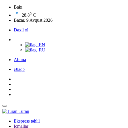
Bakı
0
28.8
C
Bazar, 9 Avqust 2026
Daxil ol
Abunə
Əlaqə
Turan
Ekspress təhlil
İcmallar