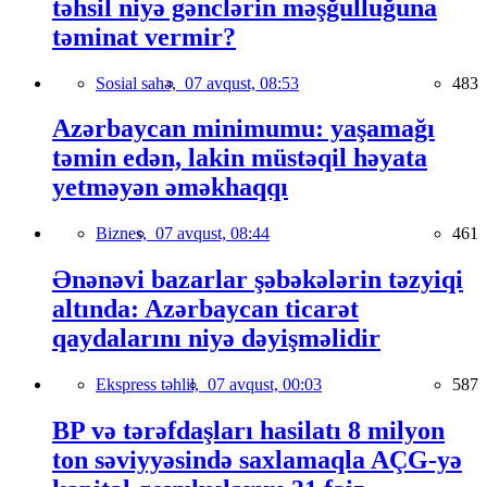
təhsil niyə gənclərin məşğulluğuna
təminat vermir?
Sosial sahə,
07 avqust, 08:53
483
Azərbaycan minimumu: yaşamağı
təmin edən, lakin müstəqil həyata
yetməyən əməkhaqqı
Biznes,
07 avqust, 08:44
461
Ənənəvi bazarlar şəbəkələrin təzyiqi
altında: Azərbaycan ticarət
qaydalarını niyə dəyişməlidir
Ekspress təhlil,
07 avqust, 00:03
587
BP və tərəfdaşları hasilatı 8 milyon
ton səviyyəsində saxlamaqla AÇG-yə