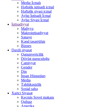
Media İcmalı
Həftəlik iqtisadi icmal
Həftəlik siyasi icmal
Aylıq İqtisadi İcmal
Aylıq Siyasi İcmal
İqtisadiyyat
Maliyyə
Makroiqtisadiyyat
Sənaye
Kənd təsərrüfatı
Biznes
Daxili siyasət
Qanunvericilik
Dövlət quruculuğu
Cəmiyyət
Gender
Din
İnsan Hüquqları
Media
Təhlükəsizlik
Sosial sahə
Xarici Siyasət
Keçmiş Sovet məkanı
Qafqaz
Amerika