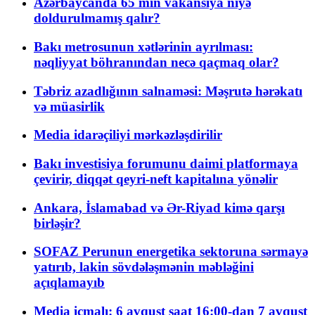
Azərbaycanda 65 min vakansiya niyə
doldurulmamış qalır?
Bakı metrosunun xətlərinin ayrılması:
nəqliyyat böhranından necə qaçmaq olar?
Təbriz azadlığının salnaməsi: Məşrutə hərəkatı
və müasirlik
Media idarəçiliyi mərkəzləşdirilir
Bakı investisiya forumunu daimi platformaya
çevirir, diqqət qeyri-neft kapitalına yönəlir
Ankara, İslamabad və Ər-Riyad kimə qarşı
birləşir?
SOFAZ Perunun energetika sektoruna sərmayə
yatırıb, lakin sövdələşmənin məbləğini
açıqlamayıb
Media icmalı: 6 avqust saat 16:00-dan 7 avqust