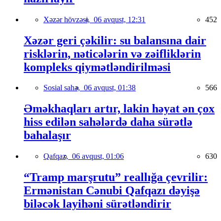
Xəzər hövzəsi,
06 avqust, 12:31
452
Xəzər geri çəkilir: su balansına dair
risklərin, nəticələrin və zəifliklərin
kompleks qiymətləndirilməsi
Sosial sahə,
06 avqust, 01:38
566
Əməkhaqları artır, lakin həyat ən çox
hiss edilən sahələrdə daha sürətlə
bahalaşır
Qafqaz,
06 avqust, 01:06
630
“Tramp marşrutu” reallığa çevrilir:
Ermənistan Cənubi Qafqazı dəyişə
biləcək layihəni sürətləndirir