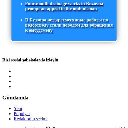
Four-month drainage works in Buzovna
prompt an appeal to the ombudsman
В Бузовна четырехмесячные работы по
водоотводу стали поводом для обращения
к омбудсмену
Bizi sosial şəbəkələrdə izləyin
Gündəmdə
Yeni
Populyar
Redaktorun seçimi