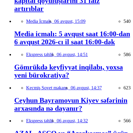
kapital qoyuluşlarını 31 faiz
artırıblar
Media İcmalı,
06 avqust, 15:09
540
Media icmalı: 5 avqust saat 16:00-dan
6 avqust 2026-cı il saat 16:00-dək
Ekspress təhlil,
06 avqust, 14:51
586
Gömrükdə keyfiyyət inqilabı, yoxsa
yeni bürokratiya?
Keçmiş Sovet məkanı,
06 avqust, 14:37
623
Ceyhun Bayramovun Kiyev səfərinin
arxasında nə dayanır?
Ekspress təhlil,
06 avqust, 14:32
566