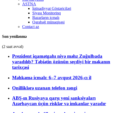
ASTNA
İqtisadiyyat Göstəriciləri
Siyası Monitorinq
Bazarların icmalı
Qarabağ münaqişəsi
Contact az
Son yenilənmə
(2 saat əvvəl)
Prezident iqamətgahı niyə məhz Zuğulbada
yaradılıb? Təbiətin özünün seçdiyi bir məkanın
tarixçəsi
Məhkəmə icmalı: 6–7 avqust 2026-cı il
Onilliklərə uzanan telefon zəngi
ABŞ-ın Rusiyaya qarşı yeni sanksiyaları
Azərbaycan üçün risklər və imkanlar yaradır