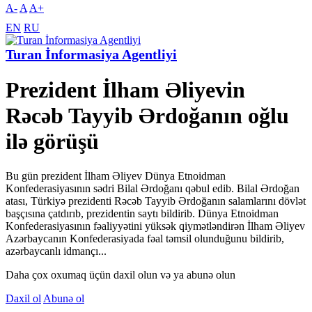
A-
A
A+
EN
RU
Turan İnformasiya Agentliyi
Prezident İlham Əliyevin
Rəcəb Tayyib Ərdoğanın oğlu
ilə görüşü
Bu gün prezident İlham Əliyev Dünya Etnoidman
Konfederasiyasının sədri Bilal Ərdoğanı qəbul edib. Bilal Ərdoğan
atası, Türkiyə prezidenti Rəcəb Tayyib Ərdoğanın salamlarını dövlət
başçısına çatdırıb, prezidentin saytı bildirib. Dünya Etnoidman
Konfederasiyasının fəaliyyətini yüksək qiymətləndirən İlham Əliyev
Azərbaycanın Konfederasiyada fəal təmsil olunduğunu bildirib,
azərbaycanlı idmançı...
Daha çox oxumaq üçün daxil olun və ya abunə olun
Daxil ol
Abunə ol