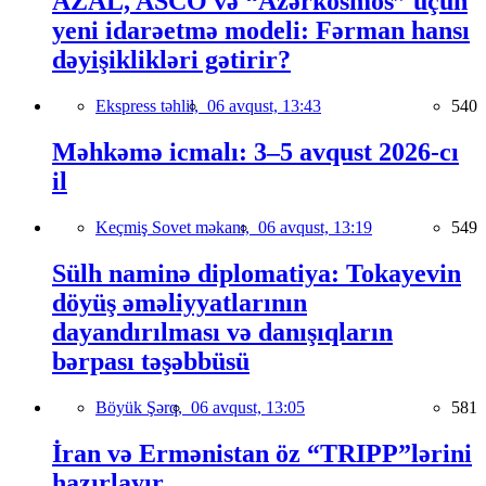
AZAL, ASCO və “Azərkosmos” üçün
yeni idarəetmə modeli: Fərman hansı
dəyişiklikləri gətirir?
Ekspress təhlil,
06 avqust, 13:43
540
Məhkəmə icmalı: 3–5 avqust 2026-cı
il
Keçmiş Sovet məkanı,
06 avqust, 13:19
549
Sülh naminə diplomatiya: Tokayevin
döyüş əməliyyatlarının
dayandırılması və danışıqların
bərpası təşəbbüsü
Böyük Şərq,
06 avqust, 13:05
581
İran və Ermənistan öz “TRIPP”lərini
hazırlayır