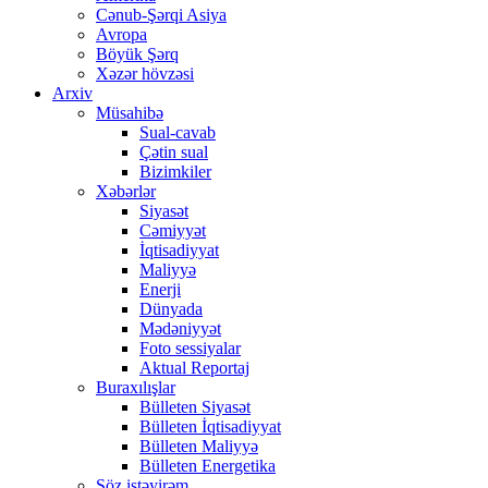
Cənub-Şərqi Asiya
Avropa
Böyük Şərq
Xəzər hövzəsi
Arxiv
Müsahibə
Sual-cavab
Çətin sual
Bizimkiler
Xəbərlər
Siyasət
Cəmiyyət
İqtisadiyyat
Maliyyə
Enerji
Dünyada
Mədəniyyət
Foto sessiyalar
Aktual Reportaj
Buraxılışlar
Bülleten Siyasət
Bülleten İqtisadiyyat
Bülleten Maliyyə
Bülleten Energetika
Söz istəyirəm