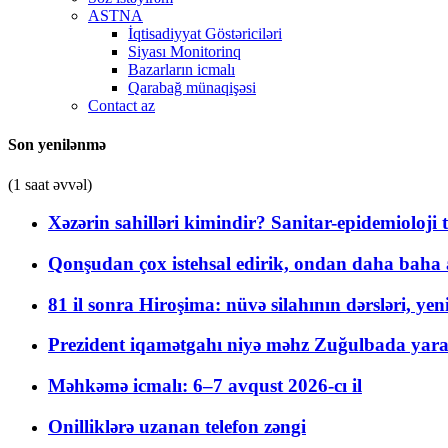
ASTNA
İqtisadiyyat Göstəriciləri
Siyası Monitorinq
Bazarların icmalı
Qarabağ münaqişəsi
Contact az
Son yenilənmə
(1 saat əvvəl)
Xəzərin sahilləri kimindir? Sanitar-epidemioloji t
Qonşudan çox istehsal edirik, ondan daha baha a
81 il sonra Hiroşima: nüvə silahının dərsləri, yen
Prezident iqamətgahı niyə məhz Zuğulbada yaradı
Məhkəmə icmalı: 6–7 avqust 2026-cı il
Onilliklərə uzanan telefon zəngi