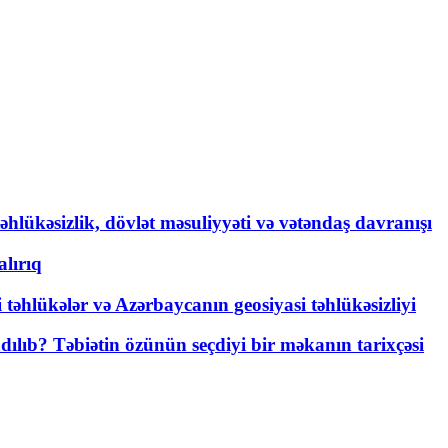
əhlükəsizlik, dövlət məsuliyyəti və vətəndaş davranışı
lırıq
i təhlükələr və Azərbaycanın geosiyasi təhlükəsizliyi
lıb? Təbiətin özünün seçdiyi bir məkanın tarixçəsi