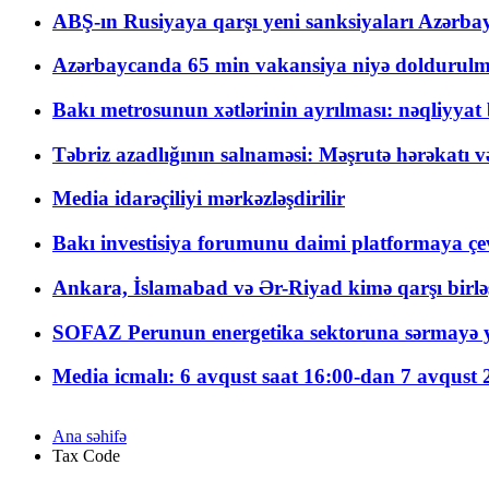
ABŞ-ın Rusiyaya qarşı yeni sanksiyaları Azərba
Azərbaycanda 65 min vakansiya niyə doldurulm
Bakı metrosunun xətlərinin ayrılması: nəqliyya
Təbriz azadlığının salnaməsi: Məşrutə hərəkatı v
Media idarəçiliyi mərkəzləşdirilir
Bakı investisiya forumunu daimi platformaya çevi
Ankara, İslamabad və Ər-Riyad kimə qarşı birlə
SOFAZ Perunun energetika sektoruna sərmayə ya
Media icmalı: 6 avqust saat 16:00-dan 7 avqust 2
Ana səhifə
Tax Code