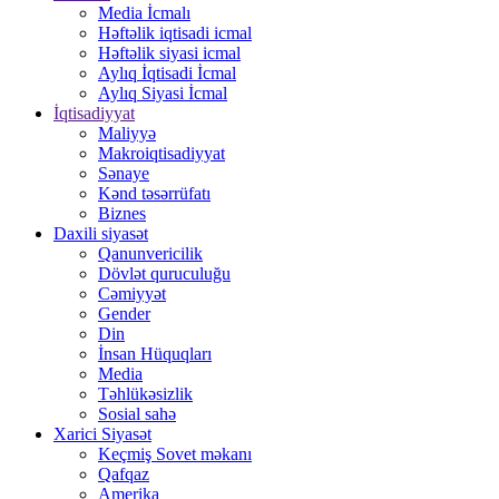
Media İcmalı
Həftəlik iqtisadi icmal
Həftəlik siyasi icmal
Aylıq İqtisadi İcmal
Aylıq Siyasi İcmal
İqtisadiyyat
Maliyyə
Makroiqtisadiyyat
Sənaye
Kənd təsərrüfatı
Biznes
Daxili siyasət
Qanunvericilik
Dövlət quruculuğu
Cəmiyyət
Gender
Din
İnsan Hüquqları
Media
Təhlükəsizlik
Sosial sahə
Xarici Siyasət
Keçmiş Sovet məkanı
Qafqaz
Amerika