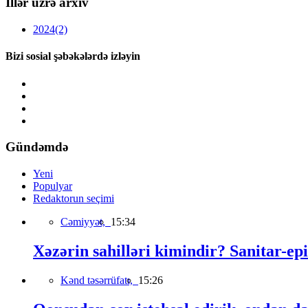
İllər üzrə arxiv
2024
(2)
Bizi sosial şəbəkələrdə izləyin
Gündəmdə
Yeni
Populyar
Redaktorun seçimi
Cəmiyyət,
15:34
Xəzərin sahilləri kimindir? Sanitar-epi
Kənd təsərrüfatı,
15:26