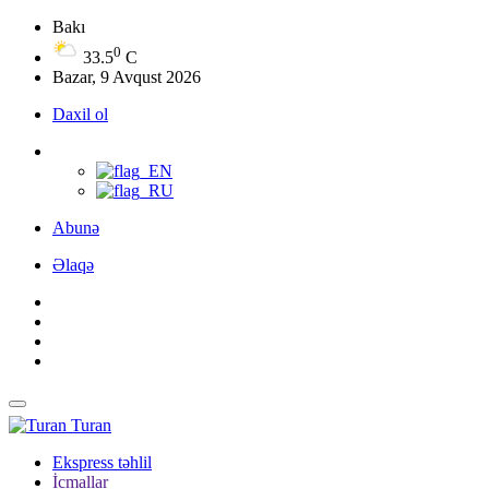
Bakı
0
33.5
C
Bazar, 9 Avqust 2026
Daxil ol
Abunə
Əlaqə
Turan
Ekspress təhlil
İcmallar