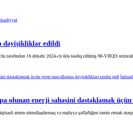
tisadiyyat
 dəyişikliklər edildi
is tərəfindən 16 dekabr 2024-cü ildə təsdiq edilmiş 98-VIIQD nömrəli 
İqtisad
a olunan enerji sahəsini dəstəkləmək üçün v
 iqtisadi artımı stimullaşdırmaq və maliyyə şəffaflığını təmin etmək məqs