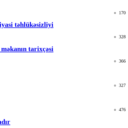
170
yasi təhlükəsizliyi
328
 məkanın tarixçəsi
366
327
476
adır