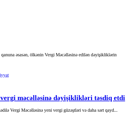
qanuna əsasən, ölkənin Vergi Məcəlləsinə edilən dəyişikliklərin
iyyat
ergi məcəlləsinə dəyişiklikləri təsdiq etdi
ədilə Vergi Məcəlləsinə yeni vergi güzəştləri və daha sərt qayd...