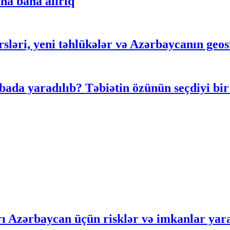
ha baha alırıq
rsləri, yeni təhlükələr və Azərbaycanın geosi
ada yaradılıb? Təbiətin özünün seçdiyi bir
rı Azərbaycan üçün risklər və imkanlar yar