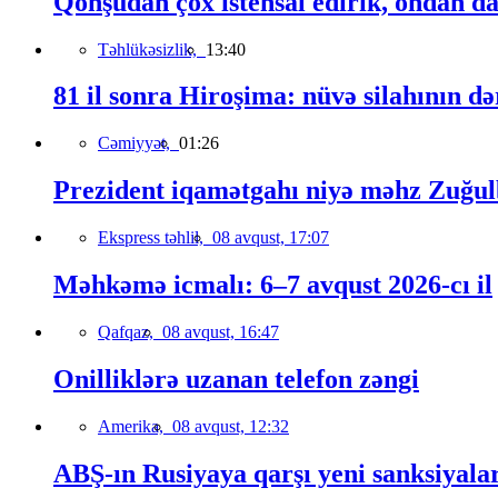
Qonşudan çox istehsal edirik, ondan da
Təhlükəsizlik,
13:40
81 il sonra Hiroşima: nüvə silahının də
Cəmiyyət,
01:26
Prezident iqamətgahı niyə məhz Zuğulb
Ekspress təhlil,
08 avqust, 17:07
Məhkəmə icmalı: 6–7 avqust 2026-cı il
Qafqaz,
08 avqust, 16:47
Onilliklərə uzanan telefon zəngi
Amerika,
08 avqust, 12:32
ABŞ-ın Rusiyaya qarşı yeni sanksiyala