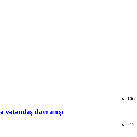
106
və vətəndaş davranışı
212