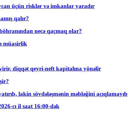
ycan üçün risklər və imkanlar yaradır
amış qalır?
t böhranından necə qaçmaq olar?
ə müasirlik
rir, diqqət qeyri-neft kapitalına yönəlir
şir?
tırıb, lakin sövdələşmənin məbləğini açıqlamayıb
026-cı il saat 16:00-dək