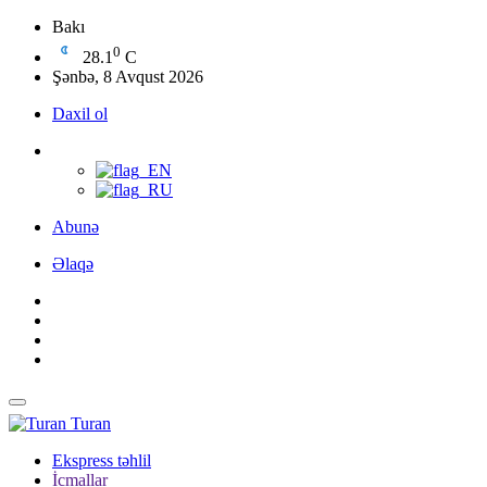
Bakı
0
28.1
C
Şənbə, 8 Avqust 2026
Daxil ol
Abunə
Əlaqə
Turan
Ekspress təhlil
İcmallar