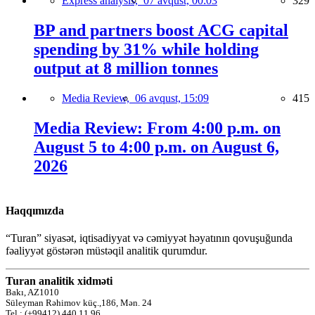
Express analysis,
07 avqust, 00:03
329
BP and partners boost ACG capital
spending by 31% while holding
output at 8 million tonnes
Media Review,
06 avqust, 15:09
415
Media Review: From 4:00 p.m. on
August 5 to 4:00 p.m. on August 6,
2026
Haqqımızda
“Turan” siyasət, iqtisadiyyat və cəmiyyət həyatının qovuşuğunda
fəaliyyət göstərən müstəqil analitik qurumdur.
Turan analitik xidməti
Bakı, AZ1010
Süleyman Rəhimov küç.,186, Mən. 24
Tel.: (+99412) 440 11 96