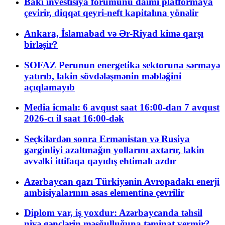
Bakı investisiya forumunu daimi platformaya
çevirir, diqqət qeyri-neft kapitalına yönəlir
Ankara, İslamabad və Ər-Riyad kimə qarşı
birləşir?
SOFAZ Perunun energetika sektoruna sərmayə
yatırıb, lakin sövdələşmənin məbləğini
açıqlamayıb
Media icmalı: 6 avqust saat 16:00-dan 7 avqust
2026-cı il saat 16:00-dək
Seçkilərdən sonra Ermənistan və Rusiya
gərginliyi azaltmağın yollarını axtarır, lakin
əvvəlki ittifaqa qayıdış ehtimalı azdır
Azərbaycan qazı Türkiyənin Avropadakı enerji
ambisiyalarının əsas elementinə çevrilir
Diplom var, iş yoxdur: Azərbaycanda təhsil
niyə gənclərin məşğulluğuna təminat vermir?