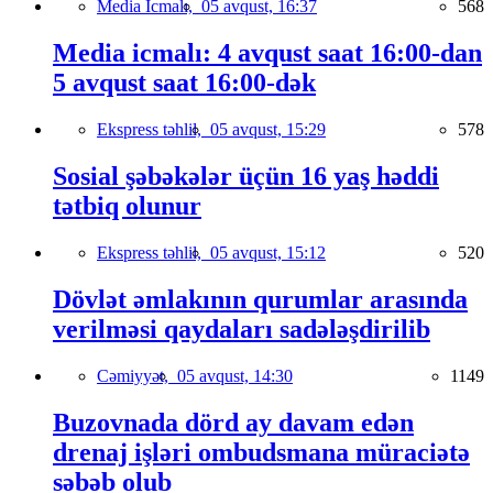
Media İcmalı,
05 avqust, 16:37
568
Media icmalı: 4 avqust saat 16:00-dan
5 avqust saat 16:00-dək
Ekspress təhlil,
05 avqust, 15:29
578
Sosial şəbəkələr üçün 16 yaş həddi
tətbiq olunur
Ekspress təhlil,
05 avqust, 15:12
520
Dövlət əmlakının qurumlar arasında
verilməsi qaydaları sadələşdirilib
Cəmiyyət,
05 avqust, 14:30
1149
Buzovnada dörd ay davam edən
drenaj işləri ombudsmana müraciətə
səbəb olub