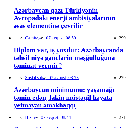
Azərbaycan qazı Türkiyənin
Avropadakı enerji ambisiyalarının
əsas elementinə çevrilir
Cəmiyyət,
07 avqust, 08:59
299
Diplom var, iş yoxdur: Azərbaycanda
təhsil niyə gənclərin məşğulluğuna
təminat vermir?
Sosial sahə,
07 avqust, 08:53
279
Azərbaycan minimumu: yaşamağı
təmin edən, lakin müstəqil həyata
yetməyən əməkhaqqı
Biznes,
07 avqust, 08:44
271