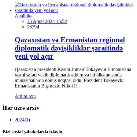
Analitika
15 Aprel 2024 15:52
16794
Qazaxıstan və Ermənistan regional
diplomatik dəyişikliklər şəraitində
yeni yol açır
Qazaxıstan prezidenti Kasım-Jomart Tokayevin Ermənistana
rəsmi səfəri vacib diplomatik addım və iki ölkə arasında
münasibətlərdə dönüş nöqtəsi oldu. Prezident Tokayevlə
Ermənistanın Baş naziri Nikol P...
Ardını oxu
İllər üzrə arxiv
2024
(1)
Bizi sosial şəbəkələrdə izləyin