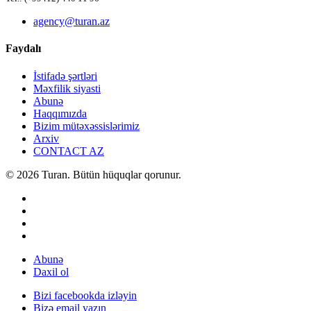
agency@turan.az
Faydalı
İstifadə şərtləri
Məxfilik siyasti
Abunə
Haqqımızda
Bizim mütəxəssislərimiz
Arxiv
CONTACT AZ
© 2026 Turan. Bütün hüquqlar qorunur.
Abunə
Daxil ol
Bizi facebookda izləyin
Bizə email yazın