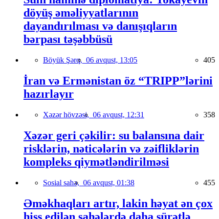
döyüş əməliyyatlarının
dayandırılması və danışıqların
bərpası təşəbbüsü
Böyük Şərq,
06 avqust, 13:05
405
İran və Ermənistan öz “TRIPP”lərini
hazırlayır
Xəzər hövzəsi,
06 avqust, 12:31
358
Xəzər geri çəkilir: su balansına dair
risklərin, nəticələrin və zəifliklərin
kompleks qiymətləndirilməsi
Sosial sahə,
06 avqust, 01:38
455
Əməkhaqları artır, lakin həyat ən çox
hiss edilən sahələrdə daha sürətlə