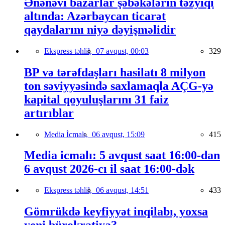
Ənənəvi bazarlar şəbəkələrin təzyiqi
altında: Azərbaycan ticarət
qaydalarını niyə dəyişməlidir
Ekspress təhlil,
07 avqust, 00:03
329
BP və tərəfdaşları hasilatı 8 milyon
ton səviyyəsində saxlamaqla AÇG-yə
kapital qoyuluşlarını 31 faiz
artırıblar
Media İcmalı,
06 avqust, 15:09
415
Media icmalı: 5 avqust saat 16:00-dan
6 avqust 2026-cı il saat 16:00-dək
Ekspress təhlil,
06 avqust, 14:51
433
Gömrükdə keyfiyyət inqilabı, yoxsa