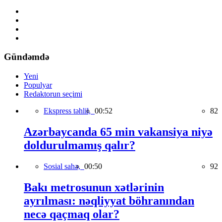
Gündəmdə
Yeni
Populyar
Redaktorun seçimi
Ekspress təhlil,
00:52
82
Azərbaycanda 65 min vakansiya niyə
doldurulmamış qalır?
Sosial sahə,
00:50
92
Bakı metrosunun xətlərinin
ayrılması: nəqliyyat böhranından
necə qaçmaq olar?