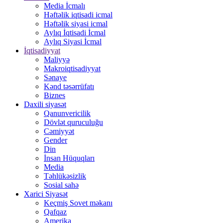
Media İcmalı
Həftəlik iqtisadi icmal
Həftəlik siyasi icmal
Aylıq İqtisadi İcmal
Aylıq Siyasi İcmal
İqtisadiyyat
Maliyyə
Makroiqtisadiyyat
Sənaye
Kənd təsərrüfatı
Biznes
Daxili siyasət
Qanunvericilik
Dövlət quruculuğu
Cəmiyyət
Gender
Din
İnsan Hüquqları
Media
Təhlükəsizlik
Sosial sahə
Xarici Siyasət
Keçmiş Sovet məkanı
Qafqaz
Amerika