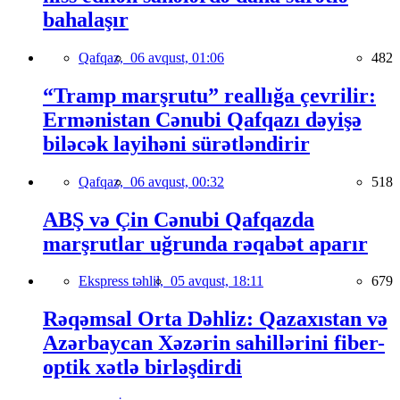
bahalaşır
Qafqaz,
06 avqust, 01:06
482
“Tramp marşrutu” reallığa çevrilir:
Ermənistan Cənubi Qafqazı dəyişə
biləcək layihəni sürətləndirir
Qafqaz,
06 avqust, 00:32
518
ABŞ və Çin Cənubi Qafqazda
marşrutlar uğrunda rəqabət aparır
Ekspress təhlil,
05 avqust, 18:11
679
Rəqəmsal Orta Dəhliz: Qazaxıstan və
Azərbaycan Xəzərin sahillərini fiber-
optik xətlə birləşdirdi