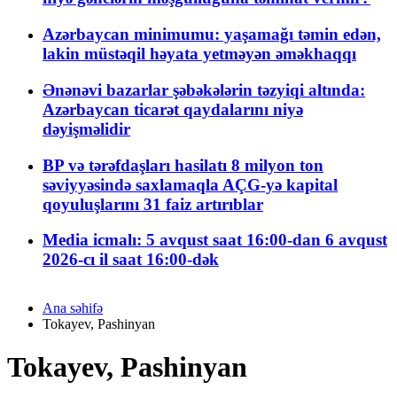
Azərbaycan minimumu: yaşamağı təmin edən,
lakin müstəqil həyata yetməyən əməkhaqqı
Ənənəvi bazarlar şəbəkələrin təzyiqi altında:
Azərbaycan ticarət qaydalarını niyə
dəyişməlidir
BP və tərəfdaşları hasilatı 8 milyon ton
səviyyəsində saxlamaqla AÇG-yə kapital
qoyuluşlarını 31 faiz artırıblar
Media icmalı: 5 avqust saat 16:00-dan 6 avqust
2026-cı il saat 16:00-dək
Ana səhifə
Tokayev, Pashinyan
Tokayev, Pashinyan