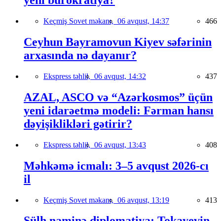
yeni bürokratiya?
Keçmiş Sovet məkanı,
06 avqust, 14:37
466
Ceyhun Bayramovun Kiyev səfərinin
arxasında nə dayanır?
Ekspress təhlil,
06 avqust, 14:32
437
AZAL, ASCO və “Azərkosmos” üçün
yeni idarəetmə modeli: Fərman hansı
dəyişiklikləri gətirir?
Ekspress təhlil,
06 avqust, 13:43
408
Məhkəmə icmalı: 3–5 avqust 2026-cı
il
Keçmiş Sovet məkanı,
06 avqust, 13:19
413
Sülh naminə diplomatiya: Tokayevin