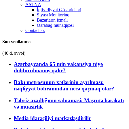
ASTNA
İqtisadiyyat Göstəriciləri
Siyası Monitorinq
Bazarların icmalı
Qarabağ münaqişəsi
Contact az
Son yenilənmə
(40 d. əvvəl)
Azərbaycanda 65 min vakansiya niyə
doldurulmamış qalır?
Bakı metrosunun xətlərinin ayrılması:
nəqliyyat böhranından necə qaçmaq olar?
Təbriz azadlığının salnaməsi: Məşrutə hərəkatı
və müasirlik
Media idarəçiliyi mərkəzləşdirilir