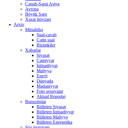
Cənub-Şərqi Asiya
Avropa
Böyük Şərq
Xəzər hövzəsi
Arxiv
Müsahibə
Sual-cavab
Çətin sual
Bizimkiler
Xəbərlər
Siyasət
Cəmiyyət
İqtisadiyyat
Maliyyə
Enerji
Dünyada
Mədəniyyət
Foto sessiyalar
Aktual Reportaj
Buraxılışlar
Bülleten Siyasət
Bülleten İqtisadiyyat
Bülleten Maliyyə
Bülleten Energetika
Söz istəyirəm