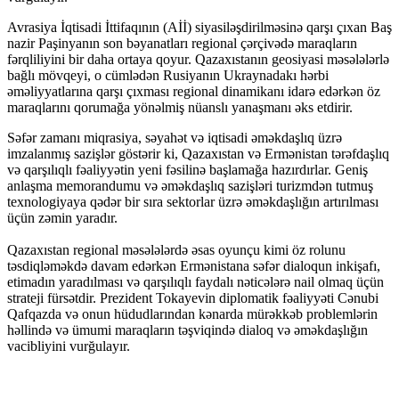
Avrasiya İqtisadi İttifaqının (Aİİ) siyasiləşdirilməsinə qarşı çıxan Baş
nazir Paşinyanın son bəyanatları regional çərçivədə maraqların
fərqliliyini bir daha ortaya qoyur. Qazaxıstanın geosiyasi məsələlərlə
bağlı mövqeyi, o cümlədən Rusiyanın Ukraynadakı hərbi
əməliyyatlarına qarşı çıxması regional dinamikanı idarə edərkən öz
maraqlarını qorumağa yönəlmiş nüanslı yanaşmanı əks etdirir.
Səfər zamanı miqrasiya, səyahət və iqtisadi əməkdaşlıq üzrə
imzalanmış sazişlər göstərir ki, Qazaxıstan və Ermənistan tərəfdaşlıq
və qarşılıqlı fəaliyyətin yeni fəsilinə başlamağa hazırdırlar. Geniş
anlaşma memorandumu və əməkdaşlıq sazişləri turizmdən tutmuş
texnologiyaya qədər bir sıra sektorlar üzrə əməkdaşlığın artırılması
üçün zəmin yaradır.
Qazaxıstan regional məsələlərdə əsas oyunçu kimi öz rolunu
təsdiqləməkdə davam edərkən Ermənistana səfər dialoqun inkişafı,
etimadın yaradılması və qarşılıqlı faydalı nəticələrə nail olmaq üçün
strateji fürsətdir. Prezident Tokayevin diplomatik fəaliyyəti Cənubi
Qafqazda və onun hüdudlarından kənarda mürəkkəb problemlərin
həllində və ümumi maraqların təşviqində dialoq və əməkdaşlığın
vacibliyini vurğulayır.