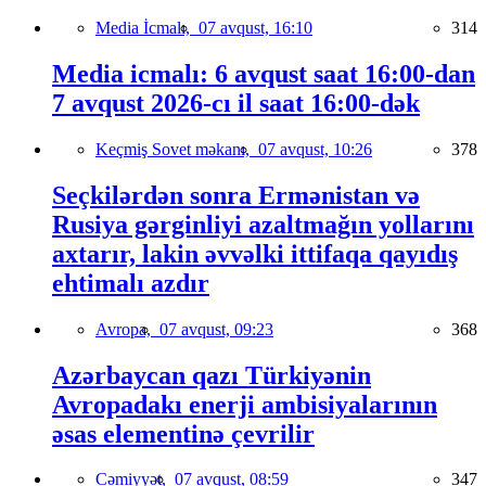
Media İcmalı,
07 avqust, 16:10
314
Media icmalı: 6 avqust saat 16:00-dan
7 avqust 2026-cı il saat 16:00-dək
Keçmiş Sovet məkanı,
07 avqust, 10:26
378
Seçkilərdən sonra Ermənistan və
Rusiya gərginliyi azaltmağın yollarını
axtarır, lakin əvvəlki ittifaqa qayıdış
ehtimalı azdır
Avropa,
07 avqust, 09:23
368
Azərbaycan qazı Türkiyənin
Avropadakı enerji ambisiyalarının
əsas elementinə çevrilir
Cəmiyyət,
07 avqust, 08:59
347