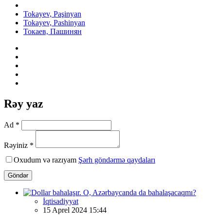
Tokayev, Paşinyan
Tokayev, Pashinyan
Токаев, Пашинян
Rəy yaz
Ad *
Rəyiniz *
Oxudum və razıyam
Şərh göndərmə qaydaları
Göndər
İqtisadiyyat
15 Aprel 2024 15:44