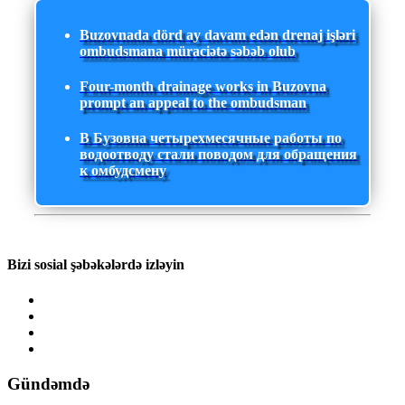
Buzovnada dörd ay davam edən drenaj işləri
ombudsmana müraciətə səbəb olub
Four-month drainage works in Buzovna
prompt an appeal to the ombudsman
В Бузовна четырехмесячные работы по
водоотводу стали поводом для обращения
к омбудсмену
Bizi sosial şəbəkələrdə izləyin
Gündəmdə