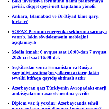
Bakı investisiya forumunu daimi platformaya
çevirir, diqqət qeyri-neft kapitalına yönəlir
Ankara, İslamabad və Ər-Riyad kimə qarşı
birləşir?
SOFAZ Perunun energetika sektoruna sərmayə
yatırıb, lakin sövdələşmənin məbləğini
açıqlamayıb
Media icmalı: 6 avqust saat 16:00-dan 7 avqust
2026-cı il saat 16:00-dək
Seçkilərdən sonra Ermənistan və Rusiya
gərginliyi azaltmağın yollarını axtarır, lakin
əvvəlki ittifaqa qayıdış ehtimalı azdır
Azərbaycan qazı Türkiyənin Avropadakı enerji
ambisiyalarının əsas elementinə çevrilir
Diplom var, iş yoxdur: Azərbaycanda təhsil
niyə gənclərin məşğulluğuna təminat vermir?