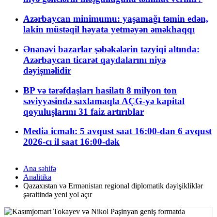
Azərbaycan minimumu: yaşamağı təmin edən,
lakin müstəqil həyata yetməyən əməkhaqqı
Ənənəvi bazarlar şəbəkələrin təzyiqi altında:
Azərbaycan ticarət qaydalarını niyə
dəyişməlidir
BP və tərəfdaşları hasilatı 8 milyon ton
səviyyəsində saxlamaqla AÇG-yə kapital
qoyuluşlarını 31 faiz artırıblar
Media icmalı: 5 avqust saat 16:00-dan 6 avqust
2026-cı il saat 16:00-dək
Ana səhifə
Analitika
Qazaxıstan və Ermənistan regional diplomatik dəyişikliklər
şəraitində yeni yol açır