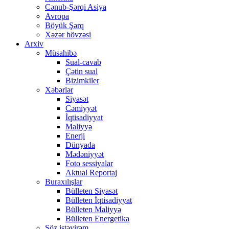
Cənub-Şərqi Asiya
Avropa
Böyük Şərq
Xəzər hövzəsi
Arxiv
Müsahibə
Sual-cavab
Çətin sual
Bizimkiler
Xəbərlər
Siyasət
Cəmiyyət
İqtisadiyyat
Maliyyə
Enerji
Dünyada
Mədəniyyət
Foto sessiyalar
Aktual Reportaj
Buraxılışlar
Bülleten Siyasət
Bülleten İqtisadiyyat
Bülleten Maliyyə
Bülleten Energetika
Söz istəyirəm