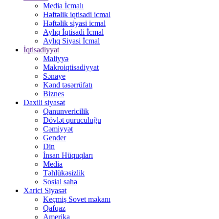
Media İcmalı
Həftəlik iqtisadi icmal
Həftəlik siyasi icmal
Aylıq İqtisadi İcmal
Aylıq Siyasi İcmal
İqtisadiyyat
Maliyyə
Makroiqtisadiyyat
Sənaye
Kənd təsərrüfatı
Biznes
Daxili siyasət
Qanunvericilik
Dövlət quruculuğu
Cəmiyyət
Gender
Din
İnsan Hüquqları
Media
Təhlükəsizlik
Sosial sahə
Xarici Siyasət
Keçmiş Sovet məkanı
Qafqaz
Amerika