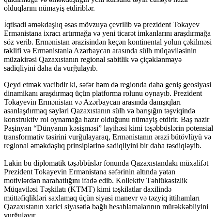
olduqlarını nümayiş etdiriblər.
İqtisadi əməkdaşlıq əsas mövzuya çevrilib və prezident Tokayev
Ermənistana ixracı artırmağa və yeni ticarət imkanlarını araşdırmağa
söz verib. Ermənistan ərazisindən keçən kontinental yolun çəkilməsi
təklifi və Ermənistanla Azərbaycan arasında sülh müqaviləsinin
müzakirəsi Qazaxıstanın regional sabitlik və çiçəklənməyə
sadiqliyini daha da vurğulayıb.
Qeyd etmək vacibdir ki, səfər həm də regionda daha geniş geosiyasi
dinamikanı araşdırmaq üçün platforma rolunu oynayıb. Prezident
Tokayevin Ermənistan və Azərbaycan arasında danışıqları
asanlaşdırmaq səyləri Qazaxıstanın sülh və barışığın təşviqində
konstruktiv rol oynamağa hazır olduğunu nümayiş etdirir. Baş nazir
Paşinyan “Dünyanın kəsişməsi” layihəsi kimi təşəbbüslərin potensial
transformativ təsirini vurğulayaraq, Ermənistanın ərazi bütövlüyü və
regional əməkdaşlıq prinsiplərinə sadiqliyini bir daha təsdiqləyib.
Lakin bu diplomatik təşəbbüslər fonunda Qazaxıstandakı müxalifət
Prezident Tokayevin Ermənistana səfərinin altında yatan
motivlərdən narahatlığını ifadə edib. Kollektiv Təhlükəsizlik
Müqaviləsi Təşkilatı (KTMT) kimi təşkilatlar daxilində
müttəfiqlikləri saxlamaq üçün siyasi manevr və təzyiq ittihamları
Qazaxıstanın xarici siyasətlə bağlı hesablamalarının mürəkkəbliyini
vurğulayır.