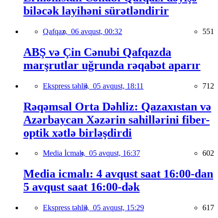
biləcək layihəni sürətləndirir
Qafqaz,
06 avqust, 00:32
551
ABŞ və Çin Cənubi Qafqazda
marşrutlar uğrunda rəqabət aparır
Ekspress təhlil,
05 avqust, 18:11
712
Rəqəmsal Orta Dəhliz: Qazaxıstan və
Azərbaycan Xəzərin sahillərini fiber-
optik xətlə birləşdirdi
Media İcmalı,
05 avqust, 16:37
602
Media icmalı: 4 avqust saat 16:00-dan
5 avqust saat 16:00-dək
Ekspress təhlil,
05 avqust, 15:29
617