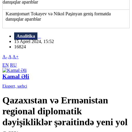
Kasımjomart Tokayev və Nikol Paşinyan geniş formatda
danışıqlar aparıblar
Analitika
15 Aprel 2024, 15:52
16824
A-
A
A+
EN
RU
Kamal Əli
Ekspert, şərhçi
Qazaxıstan və Ermənistan
regional diplomatik
dəyişikliklər şəraitində yeni yol