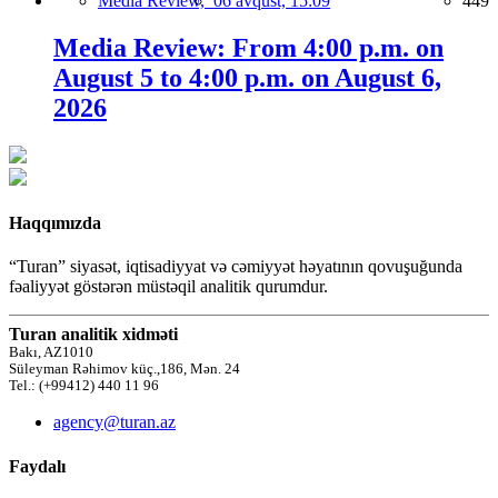
Media Review,
06 avqust, 15:09
449
Media Review: From 4:00 p.m. on
August 5 to 4:00 p.m. on August 6,
2026
Haqqımızda
“Turan” siyasət, iqtisadiyyat və cəmiyyət həyatının qovuşuğunda
fəaliyyət göstərən müstəqil analitik qurumdur.
Turan analitik xidməti
Bakı, AZ1010
Süleyman Rəhimov küç.,186, Mən. 24
Tel.: (+99412) 440 11 96
agency@turan.az
Faydalı