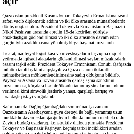
açır
Qazaxıstan prezidenti Kasım-Jomart Tokayevin Ermənistana rəsmi
səfəri vacib diplomatik addım və iki ölkə arasında münasibətlərdə
dönüş nöqtəsi oldu. Prezident Tokayevlə Ermənistanın Baş naziri
Nikol Paşinyan arasında aprelin 15-də keçirilən görüşdə
əməkdaşlığın gücləndirilməsi və iki ölkə arasında davam edən
gərginliyin azaldılmasına yönəlmiş birgə bəyanat imzalanıb.
Ticarət, nəqliyyat logistikası və investisiyaların təşviqinə diqqət
yetirməklə iqtisadi əlaqələrin gücləndirilməsi səyləri müzakirələrin
əsasını təşkil edib. Prezident Tokayev Ermənistanı Cənubi Qafqazda
mühüm tərəfdaş kimi alqışlayıb və Qazaxıstanın ikitərəfli
münasibətlərin möhkəmləndirilməsinə sadiq olduğunu bildirib.
Paytaxtlar Astana və İrəvan arasında qardaşlaşma sənədinin
imzalanması, küçələrə hər bir ölkənin tanınmış simalarının adının
verilməsi kimi simvolik jestlərlə yanaşı, qarşılıqlı barışıq və
tərəfdaşlıq istəyi vurğulanıb.
Səfər həm də Dağlıq Qarabağdakı son münaqişə zamanı
Qazaxıstanın Azərbaycana guya dəstəyi ilə bağlı yaranmış uzun
müddətdir davam edən gərginliyin həllində mühüm mərhələ oldu.
Zeytun budağı uzadaraq, konstruktiv dialoqa girməklə Prezident
Tokayev və Baş nazir Paşinyan keçmiş tarixi inciklikləri aradan
qaldırmağa və əməkdaşlığın yeni kursunu təyin etməyə hazır