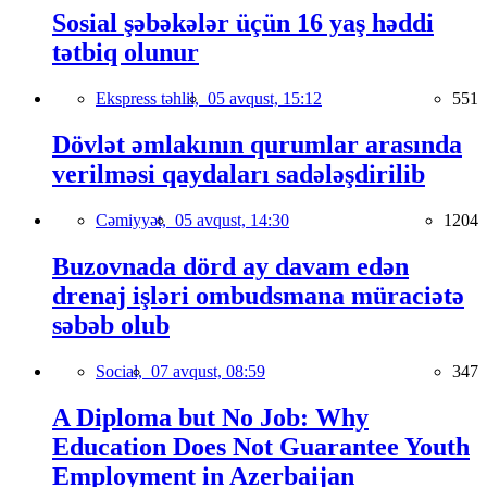
Sosial şəbəkələr üçün 16 yaş həddi
tətbiq olunur
Ekspress təhlil,
05 avqust, 15:12
551
Dövlət əmlakının qurumlar arasında
verilməsi qaydaları sadələşdirilib
Cəmiyyət,
05 avqust, 14:30
1204
Buzovnada dörd ay davam edən
drenaj işləri ombudsmana müraciətə
səbəb olub
Social,
07 avqust, 08:59
347
A Diploma but No Job: Why
Education Does Not Guarantee Youth
Employment in Azerbaijan