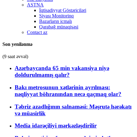
ASTNA
İqtisadiyyat Göstəriciləri
Siyası Monitorinq
Bazarların icmalı
Qarabağ münaqişəsi
Contact az
Son yenilənmə
(9 saat əvvəl)
Azərbaycanda 65 min vakansiya niyə
doldurulmamış qalır?
Bakı metrosunun xətlərinin ayrılması:
nəqliyyat böhranından necə qaçmaq olar?
Təbriz azadlığının salnaməsi: Məşrutə hərəkatı
və müasirlik
Media idarəçiliyi mərkəzləşdirilir