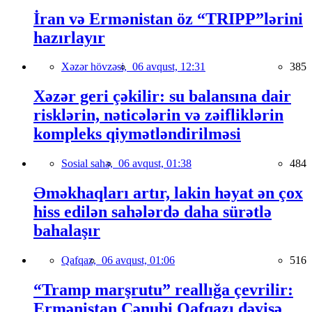
İran və Ermənistan öz “TRIPP”lərini
hazırlayır
Xəzər hövzəsi,
06 avqust, 12:31
385
Xəzər geri çəkilir: su balansına dair
risklərin, nəticələrin və zəifliklərin
kompleks qiymətləndirilməsi
Sosial sahə,
06 avqust, 01:38
484
Əməkhaqları artır, lakin həyat ən çox
hiss edilən sahələrdə daha sürətlə
bahalaşır
Qafqaz,
06 avqust, 01:06
516
“Tramp marşrutu” reallığa çevrilir:
Ermənistan Cənubi Qafqazı dəyişə