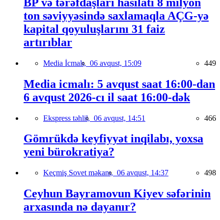
BP və tərəfdaşları hasilatı 8 milyon
ton səviyyəsində saxlamaqla AÇG-yə
kapital qoyuluşlarını 31 faiz
artırıblar
Media İcmalı,
06 avqust, 15:09
449
Media icmalı: 5 avqust saat 16:00-dan
6 avqust 2026-cı il saat 16:00-dək
Ekspress təhlil,
06 avqust, 14:51
466
Gömrükdə keyfiyyət inqilabı, yoxsa
yeni bürokratiya?
Keçmiş Sovet məkanı,
06 avqust, 14:37
498
Ceyhun Bayramovun Kiyev səfərinin
arxasında nə dayanır?