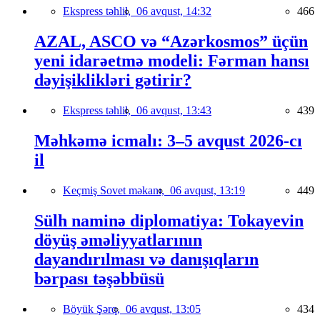
Ekspress təhlil,
06 avqust, 14:32
466
AZAL, ASCO və “Azərkosmos” üçün
yeni idarəetmə modeli: Fərman hansı
dəyişiklikləri gətirir?
Ekspress təhlil,
06 avqust, 13:43
439
Məhkəmə icmalı: 3–5 avqust 2026-cı
il
Keçmiş Sovet məkanı,
06 avqust, 13:19
449
Sülh naminə diplomatiya: Tokayevin
döyüş əməliyyatlarının
dayandırılması və danışıqların
bərpası təşəbbüsü
Böyük Şərq,
06 avqust, 13:05
434