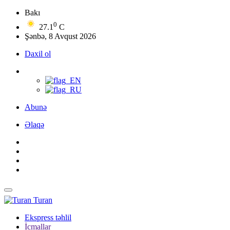
Bakı
0
27.1
C
Şənbə, 8 Avqust 2026
Daxil ol
Abunə
Əlaqə
Turan
Ekspress təhlil
İcmallar