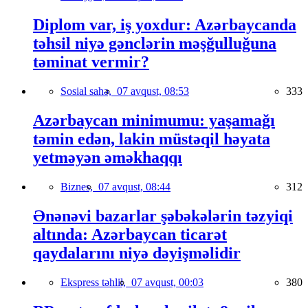
Diplom var, iş yoxdur: Azərbaycanda
təhsil niyə gənclərin məşğulluğuna
təminat vermir?
Sosial sahə,
07 avqust, 08:53
333
Azərbaycan minimumu: yaşamağı
təmin edən, lakin müstəqil həyata
yetməyən əməkhaqqı
Biznes,
07 avqust, 08:44
312
Ənənəvi bazarlar şəbəkələrin təzyiqi
altında: Azərbaycan ticarət
qaydalarını niyə dəyişməlidir
Ekspress təhlil,
07 avqust, 00:03
380