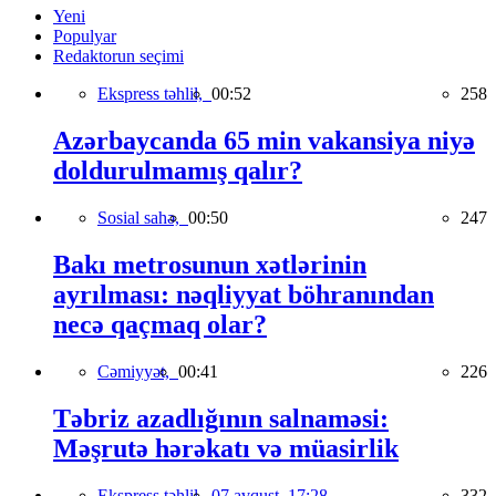
Yeni
Populyar
Redaktorun seçimi
Ekspress təhlil,
00:52
258
Azərbaycanda 65 min vakansiya niyə
doldurulmamış qalır?
Sosial sahə,
00:50
247
Bakı metrosunun xətlərinin
ayrılması: nəqliyyat böhranından
necə qaçmaq olar?
Cəmiyyət,
00:41
226
Təbriz azadlığının salnaməsi:
Məşrutə hərəkatı və müasirlik
Ekspress təhlil,
07 avqust, 17:28
332