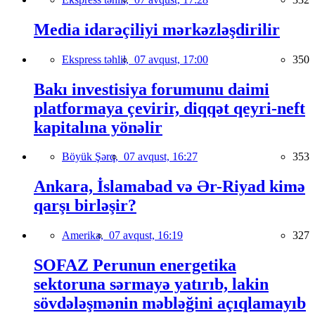
Media idarəçiliyi mərkəzləşdirilir
Ekspress təhlil,
07 avqust, 17:00
350
Bakı investisiya forumunu daimi
platformaya çevirir, diqqət qeyri-neft
kapitalına yönəlir
Böyük Şərq,
07 avqust, 16:27
353
Ankara, İslamabad və Ər-Riyad kimə
qarşı birləşir?
Amerika,
07 avqust, 16:19
327
SOFAZ Perunun energetika
sektoruna sərmayə yatırıb, lakin
sövdələşmənin məbləğini açıqlamayıb