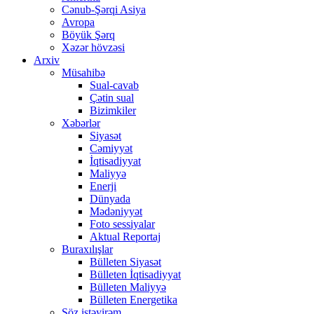
Cənub-Şərqi Asiya
Avropa
Böyük Şərq
Xəzər hövzəsi
Arxiv
Müsahibə
Sual-cavab
Çətin sual
Bizimkiler
Xəbərlər
Siyasət
Cəmiyyət
İqtisadiyyat
Maliyyə
Enerji
Dünyada
Mədəniyyət
Foto sessiyalar
Aktual Reportaj
Buraxılışlar
Bülleten Siyasət
Bülleten İqtisadiyyat
Bülleten Maliyyə
Bülleten Energetika
Söz istəyirəm