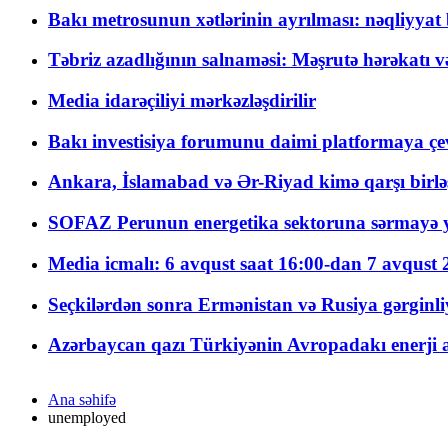
Bakı metrosunun xətlərinin ayrılması: nəqliyya
Təbriz azadlığının salnaməsi: Məşrutə hərəkatı v
Media idarəçiliyi mərkəzləşdirilir
Bakı investisiya forumunu daimi platformaya çevi
Ankara, İslamabad və Ər-Riyad kimə qarşı birlə
SOFAZ Perunun energetika sektoruna sərmayə ya
Media icmalı: 6 avqust saat 16:00-dan 7 avqust 2
Seçkilərdən sonra Ermənistan və Rusiya gərginliyi
Azərbaycan qazı Türkiyənin Avropadakı enerji am
Ana səhifə
unemployed