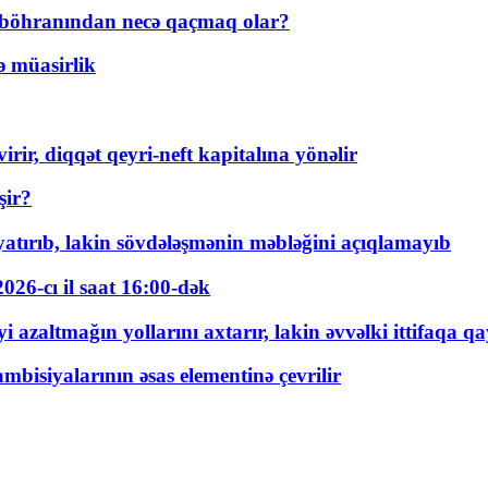
t böhranından necə qaçmaq olar?
ə müasirlik
rir, diqqət qeyri-neft kapitalına yönəlir
şir?
tırıb, lakin sövdələşmənin məbləğini açıqlamayıb
026-cı il saat 16:00-dək
 azaltmağın yollarını axtarır, lakin əvvəlki ittifaqa qa
bisiyalarının əsas elementinə çevrilir