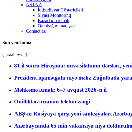
ASTNA
İqtisadiyyat Göstəriciləri
Siyası Monitorinq
Bazarların icmalı
Qarabağ münaqişəsi
Contact az
Son yenilənmə
(1 saat əvvəl)
81 il sonra Hiroşima: nüvə silahının dərsləri, yen
Prezident iqamətgahı niyə məhz Zuğulbada yaradı
Məhkəmə icmalı: 6–7 avqust 2026-cı il
Onilliklərə uzanan telefon zəngi
ABŞ-ın Rusiyaya qarşı yeni sanksiyaları Azərba
Azərbaycanda 65 min vakansiya niyə doldurulm