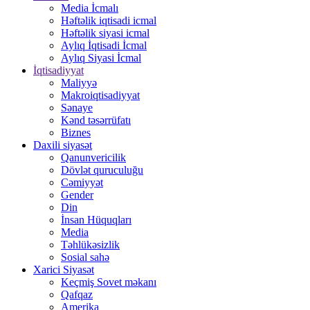
Media İcmalı
Həftəlik iqtisadi icmal
Həftəlik siyasi icmal
Aylıq İqtisadi İcmal
Aylıq Siyasi İcmal
İqtisadiyyat
Maliyyə
Makroiqtisadiyyat
Sənaye
Kənd təsərrüfatı
Biznes
Daxili siyasət
Qanunvericilik
Dövlət quruculuğu
Cəmiyyət
Gender
Din
İnsan Hüquqları
Media
Təhlükəsizlik
Sosial sahə
Xarici Siyasət
Keçmiş Sovet məkanı
Qafqaz
Amerika