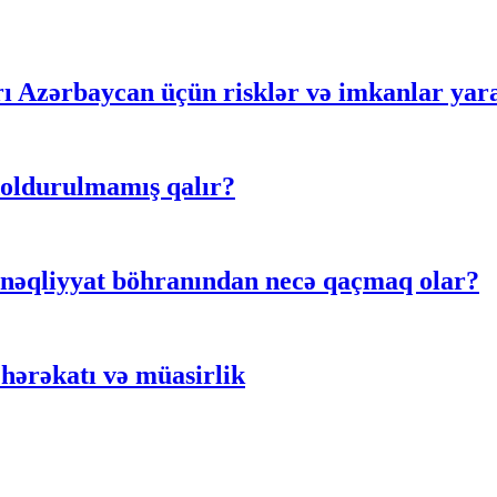
rı Azərbaycan üçün risklər və imkanlar yar
doldurulmamış qalır?
 nəqliyyat böhranından necə qaçmaq olar?
hərəkatı və müasirlik