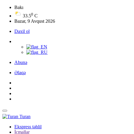
Bakı
0
33.5
C
Bazar, 9 Avqust 2026
Daxil ol
Abunə
Əlaqə
Turan
Ekspress təhlil
İcmallar