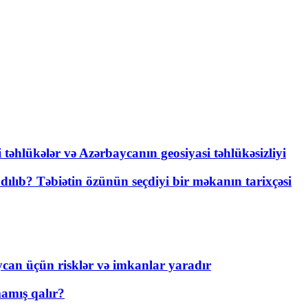
i təhlükələr və Azərbaycanın geosiyasi təhlükəsizliyi
lıb? Təbiətin özünün seçdiyi bir məkanın tarixçəsi
ycan üçün risklər və imkanlar yaradır
amış qalır?