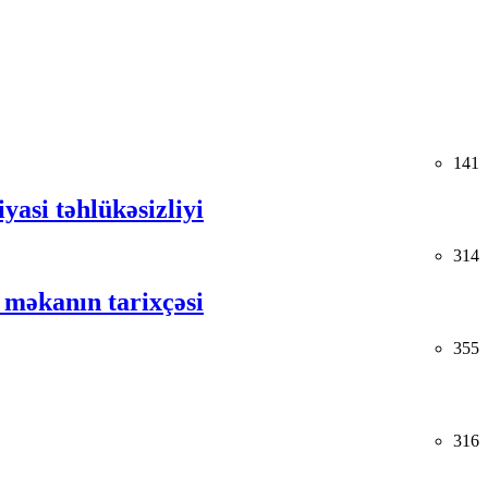
141
yasi təhlükəsizliyi
314
 məkanın tarixçəsi
355
316