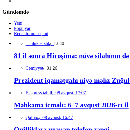
Gündəmdə
Yeni
Populyar
Redaktorun seçimi
Təhlükəsizlik,
13:40
81 il sonra Hiroşima: nüvə silahının də
Cəmiyyət,
01:26
Prezident iqamətgahı niyə məhz Zuğulb
Ekspress təhlil,
08 avqust, 17:07
Məhkəmə icmalı: 6–7 avqust 2026-cı il
Qafqaz,
08 avqust, 16:47
Onilliklərə uzanan telefon zəngi