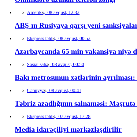
Amerika,
08 avqust, 12:32
ABŞ-ın Rusiyaya qarşı yeni sanksiyala
Ekspress təhlil,
08 avqust, 00:52
Azərbaycanda 65 min vakansiya niyə 
Sosial sahə,
08 avqust, 00:50
Bakı metrosunun xətlərinin ayrılması:
Cəmiyyət,
08 avqust, 00:41
Təbriz azadlığının salnaməsi: Məşrutə 
Ekspress təhlil,
07 avqust, 17:28
Media idarəçiliyi mərkəzləşdirilir