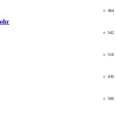
464
adır
542
516
430
500