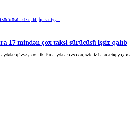
İqtisadiyyat
ra 17 mindən çox taksi sürücüsü işsiz qalıb
qaydalar qüvvəyə minib. Bu qaydalara əsasən, səkkiz ildən artıq yaşı 