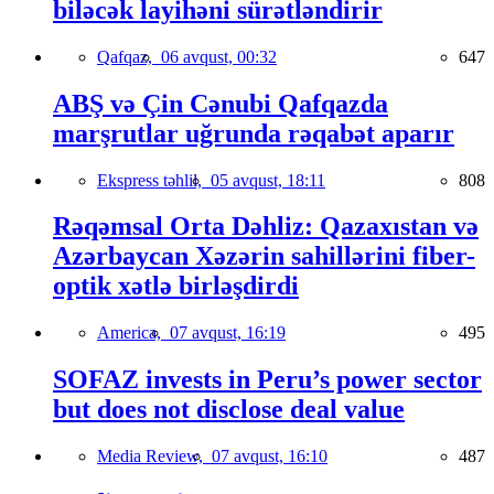
biləcək layihəni sürətləndirir
Qafqaz,
06 avqust, 00:32
647
ABŞ və Çin Cənubi Qafqazda
marşrutlar uğrunda rəqabət aparır
Ekspress təhlil,
05 avqust, 18:11
808
Rəqəmsal Orta Dəhliz: Qazaxıstan və
Azərbaycan Xəzərin sahillərini fiber-
optik xətlə birləşdirdi
America,
07 avqust, 16:19
495
SOFAZ invests in Peru’s power sector
but does not disclose deal value
Media Review,
07 avqust, 16:10
487