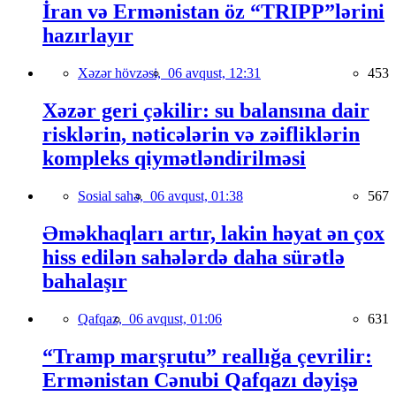
İran və Ermənistan öz “TRIPP”lərini
hazırlayır
Xəzər hövzəsi,
06 avqust, 12:31
453
Xəzər geri çəkilir: su balansına dair
risklərin, nəticələrin və zəifliklərin
kompleks qiymətləndirilməsi
Sosial sahə,
06 avqust, 01:38
567
Əməkhaqları artır, lakin həyat ən çox
hiss edilən sahələrdə daha sürətlə
bahalaşır
Qafqaz,
06 avqust, 01:06
631
“Tramp marşrutu” reallığa çevrilir:
Ermənistan Cənubi Qafqazı dəyişə