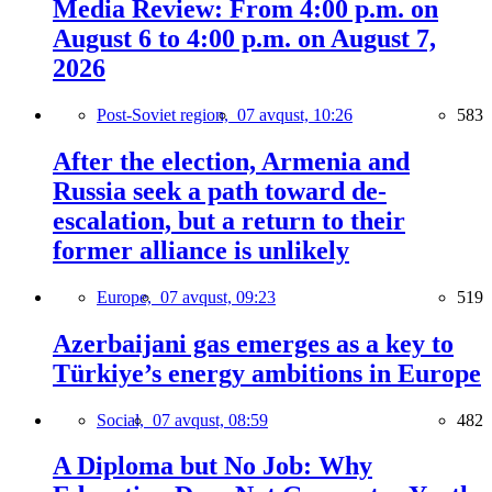
Media Review: From 4:00 p.m. on
August 6 to 4:00 p.m. on August 7,
2026
Post-Soviet region,
07 avqust, 10:26
583
After the election, Armenia and
Russia seek a path toward de-
escalation, but a return to their
former alliance is unlikely
Europe,
07 avqust, 09:23
519
Azerbaijani gas emerges as a key to
Türkiye’s energy ambitions in Europe
Social,
07 avqust, 08:59
482
A Diploma but No Job: Why