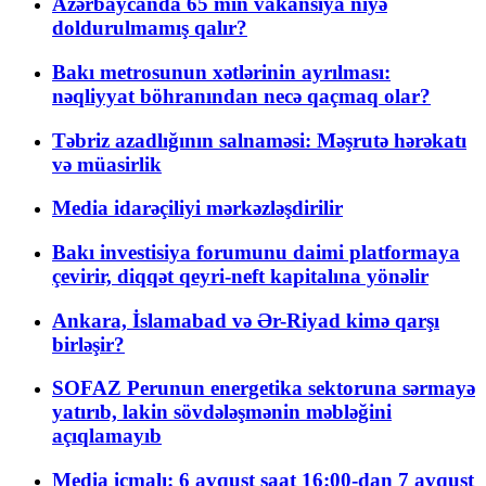
Azərbaycanda 65 min vakansiya niyə
doldurulmamış qalır?
Bakı metrosunun xətlərinin ayrılması:
nəqliyyat böhranından necə qaçmaq olar?
Təbriz azadlığının salnaməsi: Məşrutə hərəkatı
və müasirlik
Media idarəçiliyi mərkəzləşdirilir
Bakı investisiya forumunu daimi platformaya
çevirir, diqqət qeyri-neft kapitalına yönəlir
Ankara, İslamabad və Ər-Riyad kimə qarşı
birləşir?
SOFAZ Perunun energetika sektoruna sərmayə
yatırıb, lakin sövdələşmənin məbləğini
açıqlamayıb
Media icmalı: 6 avqust saat 16:00-dan 7 avqust