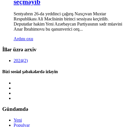
seçməyib
Sentyabrın 26-da yeddinci çağırış Naxçıvan Muxtar
Respublikası Ali Məclisinin birinci sessiyası keçirilib.
Deputatlar hakim Yeni Azərbaycan Partiyasının sədr müavini
Anar İbrahimovu bu qanunverici orq...
Ardını oxu
İllər üzrə arxiv
2024
(2)
Bizi sosial şəbəkələrdə izləyin
Gündəmdə
Yeni
Populyar