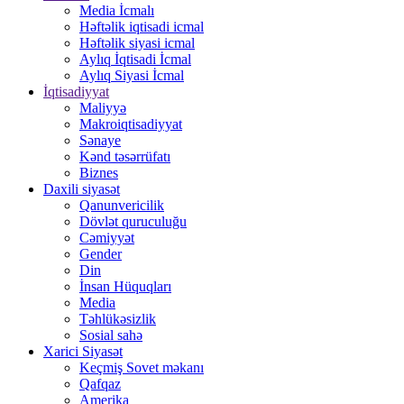
Media İcmalı
Həftəlik iqtisadi icmal
Həftəlik siyasi icmal
Aylıq İqtisadi İcmal
Aylıq Siyasi İcmal
İqtisadiyyat
Maliyyə
Makroiqtisadiyyat
Sənaye
Kənd təsərrüfatı
Biznes
Daxili siyasət
Qanunvericilik
Dövlət quruculuğu
Cəmiyyət
Gender
Din
İnsan Hüquqları
Media
Təhlükəsizlik
Sosial sahə
Xarici Siyasət
Keçmiş Sovet məkanı
Qafqaz
Amerika