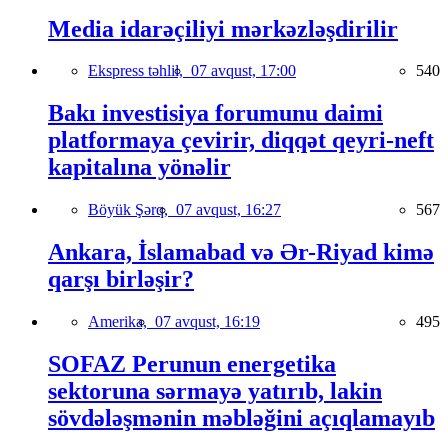
Media idarəçiliyi mərkəzləşdirilir
Ekspress təhlil,
07 avqust, 17:00
540
Bakı investisiya forumunu daimi
platformaya çevirir, diqqət qeyri-neft
kapitalına yönəlir
Böyük Şərq,
07 avqust, 16:27
567
Ankara, İslamabad və Ər-Riyad kimə
qarşı birləşir?
Amerika,
07 avqust, 16:19
495
SOFAZ Perunun energetika
sektoruna sərmayə yatırıb, lakin
sövdələşmənin məbləğini açıqlamayıb