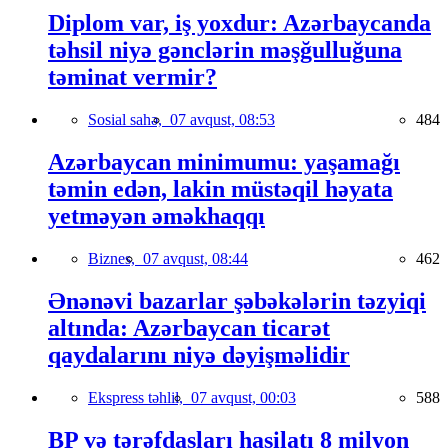
Diplom var, iş yoxdur: Azərbaycanda
təhsil niyə gənclərin məşğulluğuna
təminat vermir?
Sosial sahə,
07 avqust, 08:53
484
Azərbaycan minimumu: yaşamağı
təmin edən, lakin müstəqil həyata
yetməyən əməkhaqqı
Biznes,
07 avqust, 08:44
462
Ənənəvi bazarlar şəbəkələrin təzyiqi
altında: Azərbaycan ticarət
qaydalarını niyə dəyişməlidir
Ekspress təhlil,
07 avqust, 00:03
588
BP və tərəfdaşları hasilatı 8 milyon