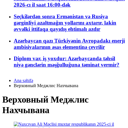
2026-cı il saat 16:00-dək
Seçkilərdən sonra Ermənistan və Rusiya
gərginliyi azaltmağın yollarını axtarır, lakin
əvvəlki ittifaqa qayıdış ehtimalı azdır
Azərbaycan qazı Türkiyənin Avropadakı enerji
ambisiyalarının əsas elementinə çevrilir
Diplom var, iş yoxdur: Azərbaycanda təhsil
niyə gənclərin məşğulluğuna təminat vermir?
Ana səhifə
Верховный Меджлис Нахчывана
Верховный Меджлис
Нахчывана