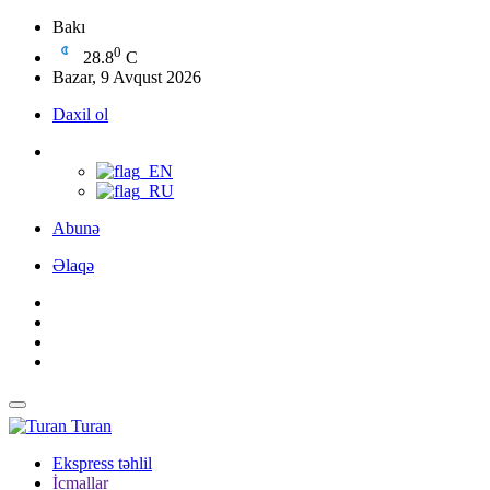
Bakı
0
28.8
C
Bazar, 9 Avqust 2026
Daxil ol
Abunə
Əlaqə
Turan
Ekspress təhlil
İcmallar