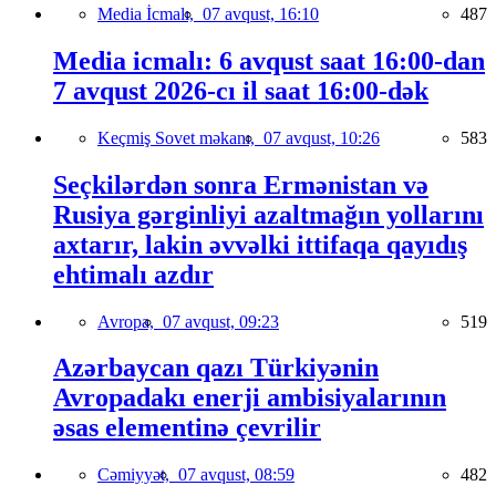
Media İcmalı,
07 avqust, 16:10
487
Media icmalı: 6 avqust saat 16:00-dan
7 avqust 2026-cı il saat 16:00-dək
Keçmiş Sovet məkanı,
07 avqust, 10:26
583
Seçkilərdən sonra Ermənistan və
Rusiya gərginliyi azaltmağın yollarını
axtarır, lakin əvvəlki ittifaqa qayıdış
ehtimalı azdır
Avropa,
07 avqust, 09:23
519
Azərbaycan qazı Türkiyənin
Avropadakı enerji ambisiyalarının
əsas elementinə çevrilir
Cəmiyyət,
07 avqust, 08:59
482