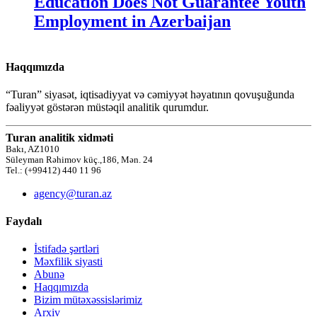
Education Does Not Guarantee Youth
Employment in Azerbaijan
Haqqımızda
“Turan” siyasət, iqtisadiyyat və cəmiyyət həyatının qovuşuğunda
fəaliyyət göstərən müstəqil analitik qurumdur.
Turan analitik xidməti
Bakı, AZ1010
Süleyman Rəhimov küç.,186, Mən. 24
Tel.: (+99412) 440 11 96
agency@turan.az
Faydalı
İstifadə şərtləri
Məxfilik siyasti
Abunə
Haqqımızda
Bizim mütəxəssislərimiz
Arxiv