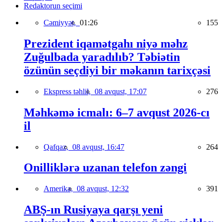
Redaktorun seçimi
Cəmiyyət,
01:26
155
Prezident iqamətgahı niyə məhz
Zuğulbada yaradılıb? Təbiətin
özünün seçdiyi bir məkanın tarixçəsi
Ekspress təhlil,
08 avqust, 17:07
276
Məhkəmə icmalı: 6–7 avqust 2026-cı
il
Qafqaz,
08 avqust, 16:47
264
Onilliklərə uzanan telefon zəngi
Amerika,
08 avqust, 12:32
391
ABŞ-ın Rusiyaya qarşı yeni