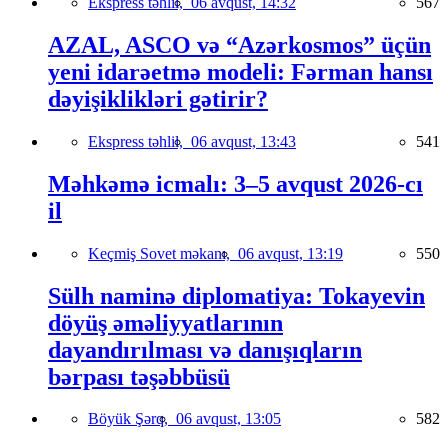
Ekspress təhlil,
06 avqust, 14:32
567
AZAL, ASCO və “Azərkosmos” üçün
yeni idarəetmə modeli: Fərman hansı
dəyişiklikləri gətirir?
Ekspress təhlil,
06 avqust, 13:43
541
Məhkəmə icmalı: 3–5 avqust 2026-cı
il
Keçmiş Sovet məkanı,
06 avqust, 13:19
550
Sülh naminə diplomatiya: Tokayevin
döyüş əməliyyatlarının
dayandırılması və danışıqların
bərpası təşəbbüsü
Böyük Şərq,
06 avqust, 13:05
582