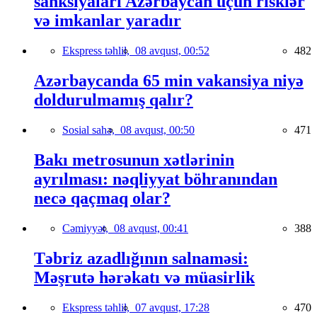
sanksiyaları Azərbaycan üçün risklər
və imkanlar yaradır
Ekspress təhlil,
08 avqust, 00:52
482
Azərbaycanda 65 min vakansiya niyə
doldurulmamış qalır?
Sosial sahə,
08 avqust, 00:50
471
Bakı metrosunun xətlərinin
ayrılması: nəqliyyat böhranından
necə qaçmaq olar?
Cəmiyyət,
08 avqust, 00:41
388
Təbriz azadlığının salnaməsi:
Məşrutə hərəkatı və müasirlik
Ekspress təhlil,
07 avqust, 17:28
470