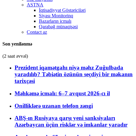
ASTNA
İqtisadiyyat Göstəriciləri
Siyası Monitorinq
Bazarların icmalı
Qarabağ münaqişəsi
Contact az
Son yenilənmə
(2 saat əvvəl)
Prezident iqamətgahı niyə məhz Zuğulbada
yaradılıb? Təbiətin özünün seçdiyi bir məkanın
tarixçəsi
Məhkəmə icmalı: 6–7 avqust 2026-cı il
Onilliklərə uzanan telefon zəngi
ABŞ-ın Rusiyaya qarşı yeni sanksiyaları
Azərbaycan üçün risklər və imkanlar yaradır