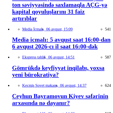
ton səviyyəsində saxlamaqla AÇG-yə
kapital qoyuluşlarını 31 faiz
artırıblar
Media İcmalı,
06 avqust, 15:09
541
Media icmalı: 5 avqust saat 16:00-dan
6 avqust 2026-cı il saat 16:00-dək
Ekspress təhlil,
06 avqust, 14:51
587
Gömrükdə keyfiyyət inqilabı, yoxsa
yeni bürokratiya?
Keçmiş Sovet məkanı,
06 avqust, 14:37
624
Ceyhun Bayramovun Kiyev səfərinin
arxasında nə dayanır?