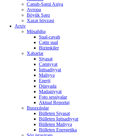
Cənub-Şərqi Asiya
Avropa
Böyük Şərq
Xəzər hövzəsi
Arxiv
Müsahibə
Sual-cavab
Çətin sual
Bizimkiler
Xəbərlər
Siyasət
Cəmiyyət
İqtisadiyyat
Maliyyə
Enerji
Dünyada
Mədəniyyət
Foto sessiyalar
Aktual Reportaj
Buraxılışlar
Bülleten Siyasət
Bülleten İqtisadiyyat
Bülleten Maliyyə
Bülleten Energetika
Söz istəyirəm