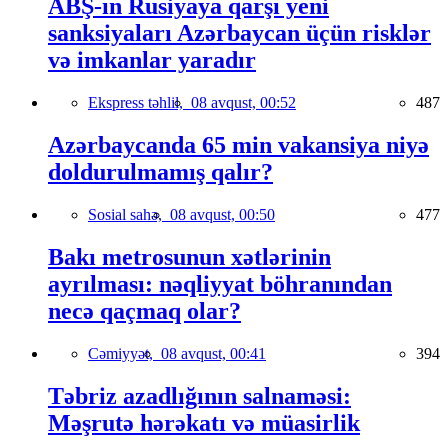
ABŞ-ın Rusiyaya qarşı yeni
sanksiyaları Azərbaycan üçün risklər
və imkanlar yaradır
Ekspress təhlil,
08 avqust, 00:52
487
Azərbaycanda 65 min vakansiya niyə
doldurulmamış qalır?
Sosial sahə,
08 avqust, 00:50
477
Bakı metrosunun xətlərinin
ayrılması: nəqliyyat böhranından
necə qaçmaq olar?
Cəmiyyət,
08 avqust, 00:41
394
Təbriz azadlığının salnaməsi:
Məşrutə hərəkatı və müasirlik