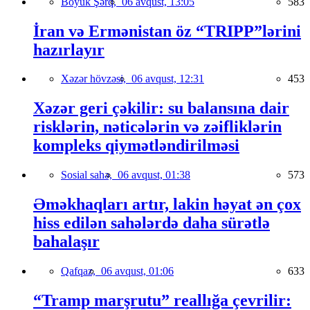
Böyük Şərq,
06 avqust, 13:05
583
İran və Ermənistan öz “TRIPP”lərini
hazırlayır
Xəzər hövzəsi,
06 avqust, 12:31
453
Xəzər geri çəkilir: su balansına dair
risklərin, nəticələrin və zəifliklərin
kompleks qiymətləndirilməsi
Sosial sahə,
06 avqust, 01:38
573
Əməkhaqları artır, lakin həyat ən çox
hiss edilən sahələrdə daha sürətlə
bahalaşır
Qafqaz,
06 avqust, 01:06
633
“Tramp marşrutu” reallığa çevrilir: