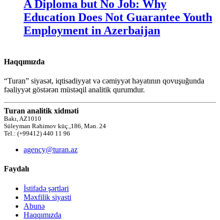
A Diploma but No Job: Why
Education Does Not Guarantee Youth
Employment in Azerbaijan
Haqqımızda
“Turan” siyasət, iqtisadiyyat və cəmiyyət həyatının qovuşuğunda
fəaliyyət göstərən müstəqil analitik qurumdur.
Turan analitik xidməti
Bakı, AZ1010
Süleyman Rəhimov küç.,186, Mən. 24
Tel.: (+99412) 440 11 96
agency@turan.az
Faydalı
İstifadə şərtləri
Məxfilik siyasti
Abunə
Haqqımızda