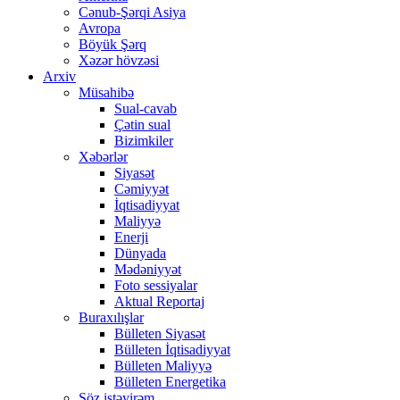
Cənub-Şərqi Asiya
Avropa
Böyük Şərq
Xəzər hövzəsi
Arxiv
Müsahibə
Sual-cavab
Çətin sual
Bizimkiler
Xəbərlər
Siyasət
Cəmiyyət
İqtisadiyyat
Maliyyə
Enerji
Dünyada
Mədəniyyət
Foto sessiyalar
Aktual Reportaj
Buraxılışlar
Bülleten Siyasət
Bülleten İqtisadiyyat
Bülleten Maliyyə
Bülleten Energetika
Söz istəyirəm