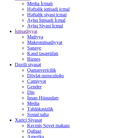
Media İcmalı
Həftəlik iqtisadi icmal
Həftəlik siyasi icmal
Aylıq İqtisadi İcmal
Aylıq Siyasi İcmal
İqtisadiyyat
Maliyyə
Makroiqtisadiyyat
Sənaye
Kənd təsərrüfatı
Biznes
Daxili siyasət
Qanunvericilik
Dövlət quruculuğu
Cəmiyyət
Gender
Din
İnsan Hüquqları
Media
Təhlükəsizlik
Sosial sahə
Xarici Siyasət
Keçmiş Sovet məkanı
Qafqaz
Amerika