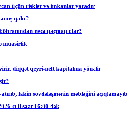
ycan üçün risklər və imkanlar yaradır
amış qalır?
t böhranından necə qaçmaq olar?
ə müasirlik
rir, diqqət qeyri-neft kapitalına yönəlir
şir?
tırıb, lakin sövdələşmənin məbləğini açıqlamayıb
026-cı il saat 16:00-dək