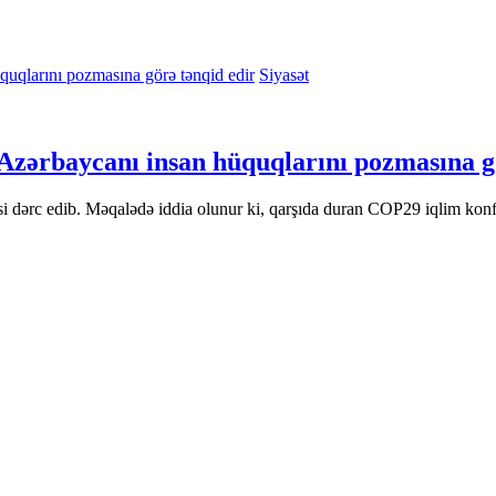
Siyasət
zərbaycanı insan hüquqlarını pozmasına gö
 dərc edib. Məqalədə iddia olunur ki, qarşıda duran COP29 iqlim konfra