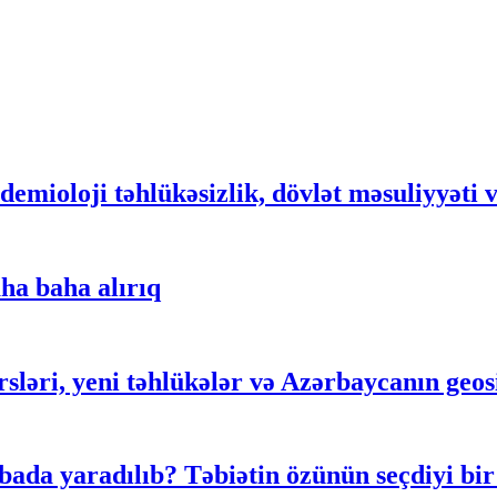
demioloji təhlükəsizlik, dövlət məsuliyyəti 
ha baha alırıq
rsləri, yeni təhlükələr və Azərbaycanın geosi
ada yaradılıb? Təbiətin özünün seçdiyi bir