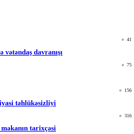
41
və vətəndaş davranışı
75
156
yasi təhlükəsizliyi
316
 məkanın tarixçəsi