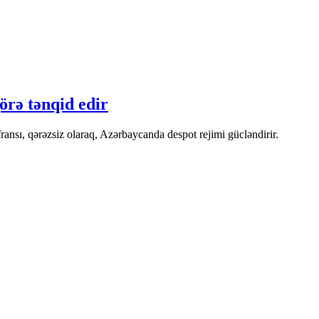
rə tənqid edir
nsı, qərəzsiz olaraq, Azərbaycanda despot rejimi gücləndirir.