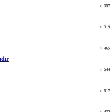
357
319
465
adır
544
517
432