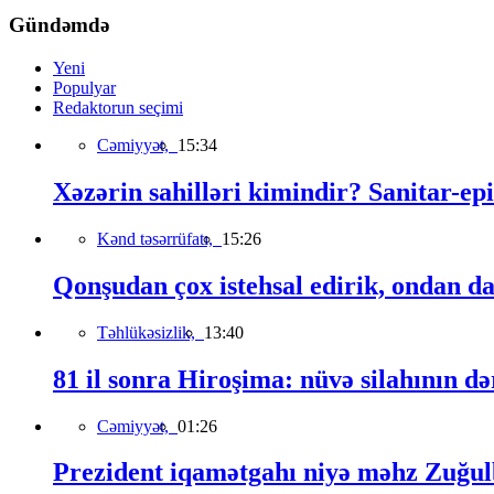
Gündəmdə
Yeni
Populyar
Redaktorun seçimi
Cəmiyyət,
15:34
Xəzərin sahilləri kimindir? Sanitar-epi
Kənd təsərrüfatı,
15:26
Qonşudan çox istehsal edirik, ondan da
Təhlükəsizlik,
13:40
81 il sonra Hiroşima: nüvə silahının də
Cəmiyyət,
01:26
Prezident iqamətgahı niyə məhz Zuğulb