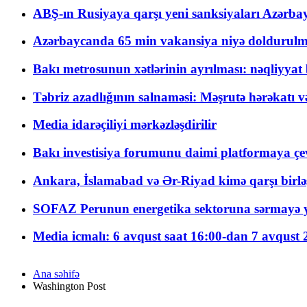
ABŞ-ın Rusiyaya qarşı yeni sanksiyaları Azərba
Azərbaycanda 65 min vakansiya niyə doldurulm
Bakı metrosunun xətlərinin ayrılması: nəqliyya
Təbriz azadlığının salnaməsi: Məşrutə hərəkatı v
Media idarəçiliyi mərkəzləşdirilir
Bakı investisiya forumunu daimi platformaya çevi
Ankara, İslamabad və Ər-Riyad kimə qarşı birlə
SOFAZ Perunun energetika sektoruna sərmayə ya
Media icmalı: 6 avqust saat 16:00-dan 7 avqust 2
Ana səhifə
Washington Post