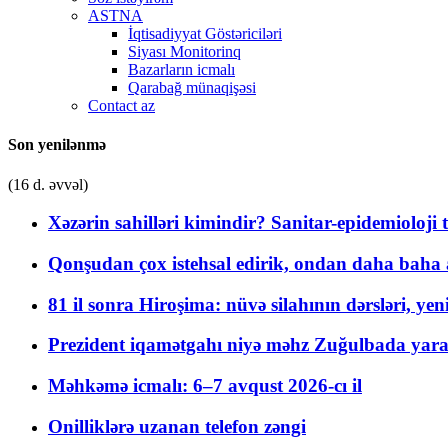
ASTNA
İqtisadiyyat Göstəriciləri
Siyası Monitorinq
Bazarların icmalı
Qarabağ münaqişəsi
Contact az
Son yenilənmə
(16 d. əvvəl)
Xəzərin sahilləri kimindir? Sanitar-epidemioloji t
Qonşudan çox istehsal edirik, ondan daha baha a
81 il sonra Hiroşima: nüvə silahının dərsləri, yen
Prezident iqamətgahı niyə məhz Zuğulbada yaradı
Məhkəmə icmalı: 6–7 avqust 2026-cı il
Onilliklərə uzanan telefon zəngi