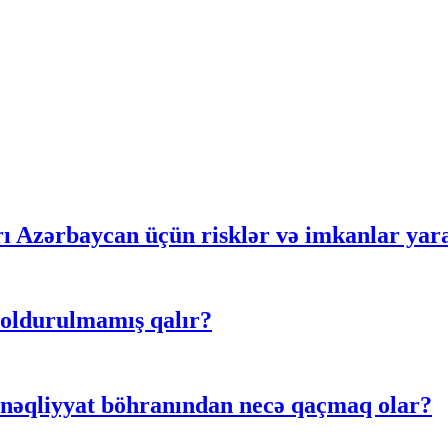
rı Azərbaycan üçün risklər və imkanlar yar
doldurulmamış qalır?
 nəqliyyat böhranından necə qaçmaq olar?