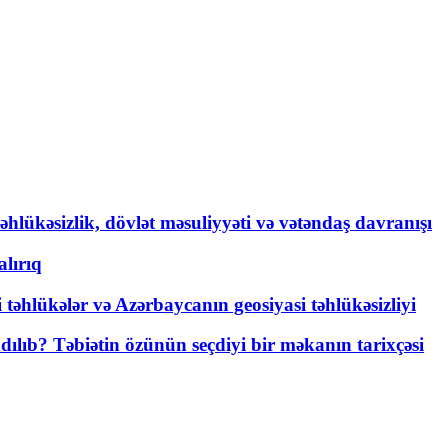
əhlükəsizlik, dövlət məsuliyyəti və vətəndaş davranışı
lırıq
i təhlükələr və Azərbaycanın geosiyasi təhlükəsizliyi
lıb? Təbiətin özünün seçdiyi bir məkanın tarixçəsi