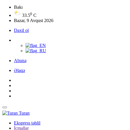
Bakı
0
33.5
C
Bazar, 9 Avqust 2026
Daxil ol
Abunə
Əlaqə
Turan
Ekspress təhlil
İcmallar