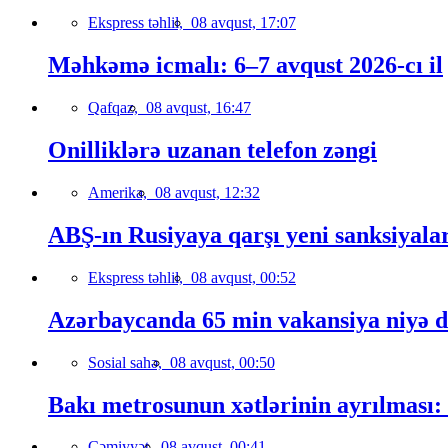
Ekspress təhlil,
08 avqust, 17:07
Məhkəmə icmalı: 6–7 avqust 2026-cı il
Qafqaz,
08 avqust, 16:47
Onilliklərə uzanan telefon zəngi
Amerika,
08 avqust, 12:32
ABŞ-ın Rusiyaya qarşı yeni sanksiyala
Ekspress təhlil,
08 avqust, 00:52
Azərbaycanda 65 min vakansiya niyə 
Sosial sahə,
08 avqust, 00:50
Bakı metrosunun xətlərinin ayrılması:
Cəmiyyət,
08 avqust, 00:41