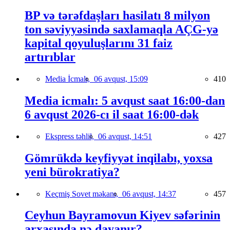
BP və tərəfdaşları hasilatı 8 milyon
ton səviyyəsində saxlamaqla AÇG-yə
kapital qoyuluşlarını 31 faiz
artırıblar
Media İcmalı,
06 avqust, 15:09
410
Media icmalı: 5 avqust saat 16:00-dan
6 avqust 2026-cı il saat 16:00-dək
Ekspress təhlil,
06 avqust, 14:51
427
Gömrükdə keyfiyyət inqilabı, yoxsa
yeni bürokratiya?
Keçmiş Sovet məkanı,
06 avqust, 14:37
457
Ceyhun Bayramovun Kiyev səfərinin
arxasında nə dayanır?