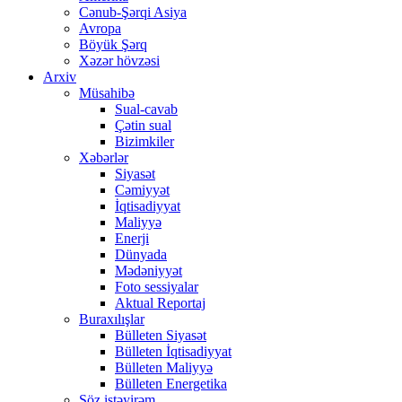
Cənub-Şərqi Asiya
Avropa
Böyük Şərq
Xəzər hövzəsi
Arxiv
Müsahibə
Sual-cavab
Çətin sual
Bizimkiler
Xəbərlər
Siyasət
Cəmiyyət
İqtisadiyyat
Maliyyə
Enerji
Dünyada
Mədəniyyət
Foto sessiyalar
Aktual Reportaj
Buraxılışlar
Bülleten Siyasət
Bülleten İqtisadiyyat
Bülleten Maliyyə
Bülleten Energetika
Söz istəyirəm