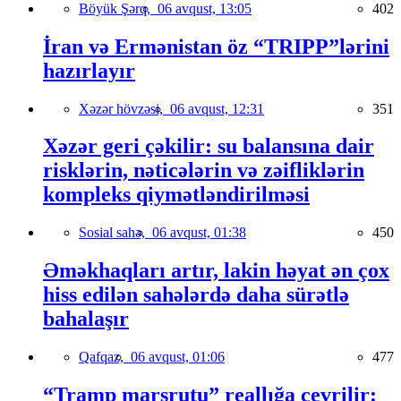
Böyük Şərq,
06 avqust, 13:05
402
İran və Ermənistan öz “TRIPP”lərini
hazırlayır
Xəzər hövzəsi,
06 avqust, 12:31
351
Xəzər geri çəkilir: su balansına dair
risklərin, nəticələrin və zəifliklərin
kompleks qiymətləndirilməsi
Sosial sahə,
06 avqust, 01:38
450
Əməkhaqları artır, lakin həyat ən çox
hiss edilən sahələrdə daha sürətlə
bahalaşır
Qafqaz,
06 avqust, 01:06
477
“Tramp marşrutu” reallığa çevrilir: