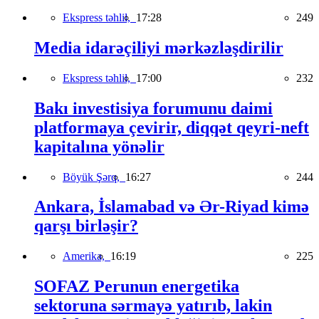
Ekspress təhlil,
17:28
249
Media idarəçiliyi mərkəzləşdirilir
Ekspress təhlil,
17:00
232
Bakı investisiya forumunu daimi
platformaya çevirir, diqqət qeyri-neft
kapitalına yönəlir
Böyük Şərq,
16:27
244
Ankara, İslamabad və Ər-Riyad kimə
qarşı birləşir?
Amerika,
16:19
225
SOFAZ Perunun energetika
sektoruna sərmayə yatırıb, lakin