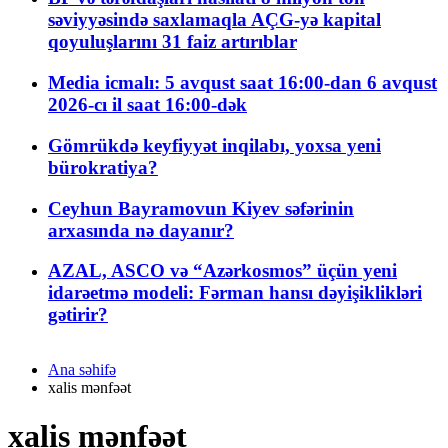
səviyyəsində saxlamaqla AÇG-yə kapital
qoyuluşlarını 31 faiz artırıblar
Media icmalı: 5 avqust saat 16:00-dan 6 avqust
2026-cı il saat 16:00-dək
Gömrükdə keyfiyyət inqilabı, yoxsa yeni
bürokratiya?
Ceyhun Bayramovun Kiyev səfərinin
arxasında nə dayanır?
AZAL, ASCO və “Azərkosmos” üçün yeni
idarəetmə modeli: Fərman hansı dəyişiklikləri
gətirir?
Ana səhifə
xalis mənfəət
xalis mənfəət