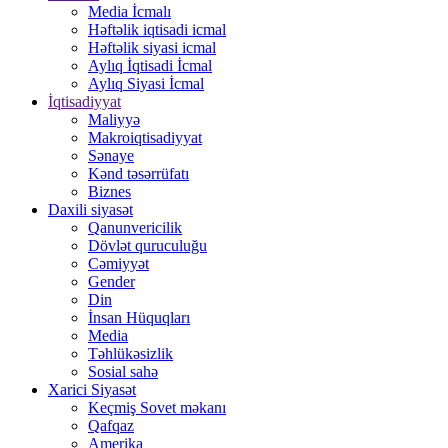
Media İcmalı
Həftəlik iqtisadi icmal
Həftəlik siyasi icmal
Aylıq İqtisadi İcmal
Aylıq Siyasi İcmal
İqtisadiyyat
Maliyyə
Makroiqtisadiyyat
Sənaye
Kənd təsərrüfatı
Biznes
Daxili siyasət
Qanunvericilik
Dövlət quruculuğu
Cəmiyyət
Gender
Din
İnsan Hüquqları
Media
Təhlükəsizlik
Sosial sahə
Xarici Siyasət
Keçmiş Sovet məkanı
Qafqaz
Amerika