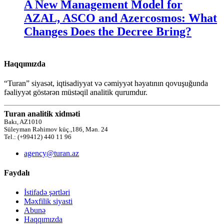
A New Management Model for
AZAL, ASCO and Azercosmos: What
Changes Does the Decree Bring?
Haqqımızda
“Turan” siyasət, iqtisadiyyat və cəmiyyət həyatının qovuşuğunda
fəaliyyət göstərən müstəqil analitik qurumdur.
Turan analitik xidməti
Bakı, AZ1010
Süleyman Rəhimov küç.,186, Mən. 24
Tel.: (+99412) 440 11 96
agency@turan.az
Faydalı
İstifadə şərtləri
Məxfilik siyasti
Abunə
Haqqımızda