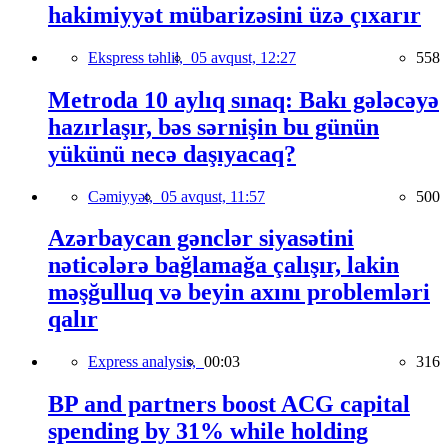
hakimiyyət mübarizəsini üzə çıxarır
Ekspress təhlil,
05 avqust, 12:27
558
Metroda 10 aylıq sınaq: Bakı gələcəyə
hazırlaşır, bəs sərnişin bu günün
yükünü necə daşıyacaq?
Cəmiyyət,
05 avqust, 11:57
500
Azərbaycan gənclər siyasətini
nəticələrə bağlamağa çalışır, lakin
məşğulluq və beyin axını problemləri
qalır
Express analysis,
00:03
316
BP and partners boost ACG capital
spending by 31% while holding