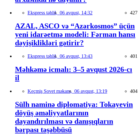
Ekspress təhlil,
06 avqust, 14:32
427
AZAL, ASCO və “Azərkosmos” üçün
yeni idarəetmə modeli: Fərman hansı
dəyişiklikləri gətirir?
Ekspress təhlil,
06 avqust, 13:43
401
Məhkəmə icmalı: 3–5 avqust 2026-cı
il
Keçmiş Sovet məkanı,
06 avqust, 13:19
404
Sülh naminə diplomatiya: Tokayevin
döyüş əməliyyatlarının
dayandırılması və danışıqların
bərpası təşəbbüsü