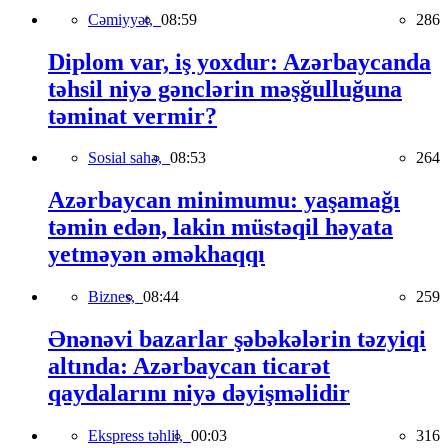
Cəmiyyət,
08:59
286
Diplom var, iş yoxdur: Azərbaycanda
təhsil niyə gənclərin məşğulluğuna
təminat vermir?
Sosial sahə,
08:53
264
Azərbaycan minimumu: yaşamağı
təmin edən, lakin müstəqil həyata
yetməyən əməkhaqqı
Biznes,
08:44
259
Ənənəvi bazarlar şəbəkələrin təzyiqi
altında: Azərbaycan ticarət
qaydalarını niyə dəyişməlidir
Ekspress təhlil,
00:03
316