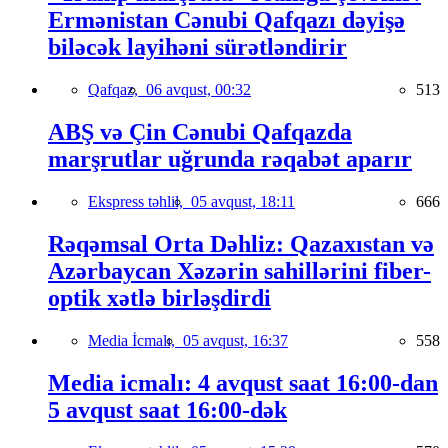
Ermənistan Cənubi Qafqazı dəyişə
biləcək layihəni sürətləndirir
Qafqaz,
06 avqust, 00:32
513
ABŞ və Çin Cənubi Qafqazda
marşrutlar uğrunda rəqabət aparır
Ekspress təhlil,
05 avqust, 18:11
666
Rəqəmsal Orta Dəhliz: Qazaxıstan və
Azərbaycan Xəzərin sahillərini fiber-
optik xətlə birləşdirdi
Media İcmalı,
05 avqust, 16:37
558
Media icmalı: 4 avqust saat 16:00-dan
5 avqust saat 16:00-dək