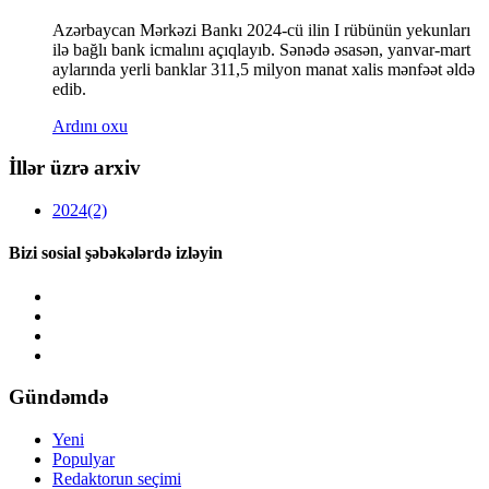
Azərbaycan Mərkəzi Bankı 2024-cü ilin I rübünün yekunları
ilə bağlı bank icmalını açıqlayıb. Sənədə əsasən, yanvar-mart
aylarında yerli banklar 311,5 milyon manat xalis mənfəət əldə
edib.
Ardını oxu
İllər üzrə arxiv
2024
(2)
Bizi sosial şəbəkələrdə izləyin
Gündəmdə
Yeni
Populyar
Redaktorun seçimi