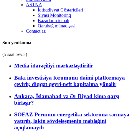
ASTNA
İqtisadiyyat Göstəriciləri
Siyası Monitorinq
Bazarların icmalı
Qarabağ münaqişəsi
Contact az
Son yenilənmə
(5 saat əvvəl)
Media idarəçiliyi mərkəzləşdirilir
Bakı investisiya forumunu daimi platformaya
çevirir, diqqət qeyri-neft kapitalına yönəlir
Ankara, İslamabad və Ər-Riyad kimə qarşı
birləşir?
SOFAZ Perunun energetika sektoruna sərmayə
yatırıb, lakin sövdələşmənin məbləğini
açıqlamayıb