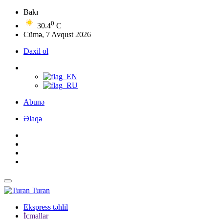
Bakı
0
30.4
C
Cümə, 7 Avqust 2026
Daxil ol
Abunə
Əlaqə
Turan
Ekspress təhlil
İcmallar