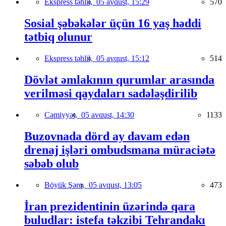
Ekspress təhlil,
05 avqust, 15:29
570
Sosial şəbəkələr üçün 16 yaş həddi
tətbiq olunur
Ekspress təhlil,
05 avqust, 15:12
514
Dövlət əmlakının qurumlar arasında
verilməsi qaydaları sadələşdirilib
Cəmiyyət,
05 avqust, 14:30
1133
Buzovnada dörd ay davam edən
drenaj işləri ombudsmana müraciətə
səbəb olub
Böyük Şərq,
05 avqust, 13:05
473
İran prezidentinin üzərində qara
buludlar: istefa təkzibi Tehrandakı