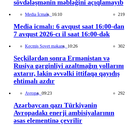
sövdələşmənin məbləğini açıqlamayıb
Media İcmalı,
16:10
219
Media icmalı: 6 avqust saat 16:00-dan
7 avqust 2026-cı il saat 16:00-dək
Keçmiş Sovet məkanı,
10:26
302
Seçkilərdən sonra Ermənistan və
Rusiya gərginliyi azaltmağın yollarını
axtarır, lakin əvvəlki ittifaqa qayıdış
ehtimalı azdır
Avropa,
09:23
292
Azərbaycan qazı Türkiyənin
Avropadakı enerji ambisiyalarının
əsas elementinə çevrilir