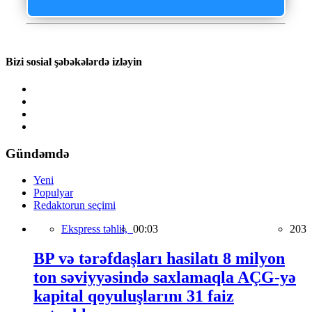
Bizi sosial şəbəkələrdə izləyin
Gündəmdə
Yeni
Populyar
Redaktorun seçimi
Ekspress təhlil,
00:03
203
BP və tərəfdaşları hasilatı 8 milyon
ton səviyyəsində saxlamaqla AÇG-yə
kapital qoyuluşlarını 31 faiz