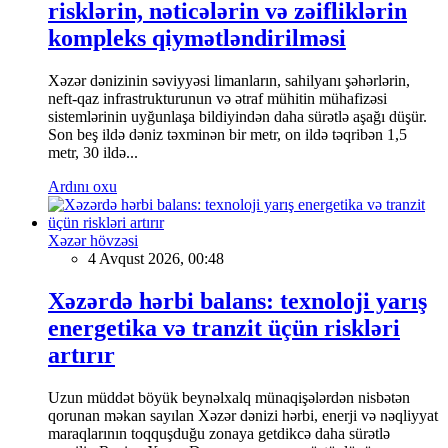
risklərin, nəticələrin və zəifliklərin
kompleks qiymətləndirilməsi
Xəzər dənizinin səviyyəsi limanların, sahilyanı şəhərlərin,
neft-qaz infrastrukturunun və ətraf mühitin mühafizəsi
sistemlərinin uyğunlaşa bildiyindən daha sürətlə aşağı düşür.
Son beş ildə dəniz təxminən bir metr, on ildə təqribən 1,5
metr, 30 ildə...
Ardını oxu
Xəzər hövzəsi
4 Avqust 2026, 00:48
Xəzərdə hərbi balans: texnoloji yarış
energetika və tranzit üçün riskləri
artırır
Uzun müddət böyük beynəlxalq münaqişələrdən nisbətən
qorunan məkan sayılan Xəzər dənizi hərbi, enerji və nəqliyyat
maraqlarının toqquşduğu zonaya getdikcə daha sürətlə