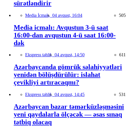
sürətləndirir
Media İcmalı,
04 avqust, 16:04
505
Media icmalı: Avqustun 3-ü saat
16:00-dan avqustun 4-ü saat 16:00-
dək
Ekspress təhlil,
04 avqust, 14:50
611
Azərbaycanda gömrük səlahiyyətləri
yenidən bölüşdürülür: islahat
çevikliyi artıracaqmı?
Ekspress təhlil,
04 avqust, 14:45
531
Azərbaycan bazar təmərküzləşməsini
yeni qaydalarla ölçəcək — əsas sınaq
tətbiq olacaq