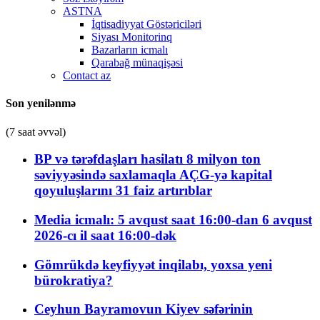
ASTNA
İqtisadiyyat Göstəriciləri
Siyası Monitorinq
Bazarların icmalı
Qarabağ münaqişəsi
Contact az
Son yenilənmə
(7 saat əvvəl)
BP və tərəfdaşları hasilatı 8 milyon ton
səviyyəsində saxlamaqla AÇG-yə kapital
qoyuluşlarını 31 faiz artırıblar
Media icmalı: 5 avqust saat 16:00-dan 6 avqust
2026-cı il saat 16:00-dək
Gömrükdə keyfiyyət inqilabı, yoxsa yeni
bürokratiya?
Ceyhun Bayramovun Kiyev səfərinin