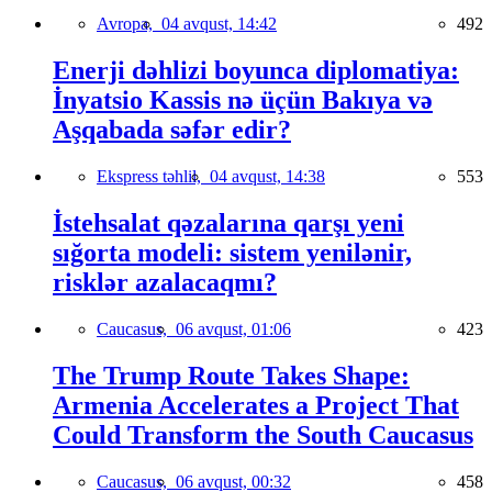
Avropa,
04 avqust, 14:42
492
Enerji dəhlizi boyunca diplomatiya:
İnyatsio Kassis nə üçün Bakıya və
Aşqabada səfər edir?
Ekspress təhlil,
04 avqust, 14:38
553
İstehsalat qəzalarına qarşı yeni
sığorta modeli: sistem yenilənir,
risklər azalacaqmı?
Caucasus,
06 avqust, 01:06
423
The Trump Route Takes Shape:
Armenia Accelerates a Project That
Could Transform the South Caucasus
Caucasus,
06 avqust, 00:32
458