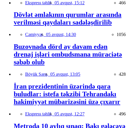
Ekspress təhlil,
05 avqust, 15:12
466
Dövlət əmlakının qurumlar arasında
verilməsi qaydaları sadələşdirilib
Cəmiyyət,
05 avqust, 14:30
1056
Buzovnada dörd ay davam edən
drenaj işləri ombudsmana müraciətə
səbəb olub
Böyük Şərq,
05 avqust, 13:05
428
İran prezidentinin üzərində qara
buludlar: istefa təkzibi Tehrandakı
hakimiyyət mübarizəsini üzə çıxarır
Ekspress təhlil,
05 avqust, 12:27
496
Metroda 10 aylıq sınaq: Bakı gələcəyə