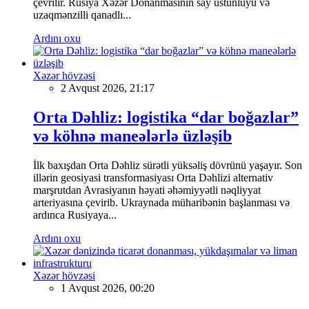
çevrilir. Rusiya Xəzər Donanmasının say üstünlüyü və
uzaqmənzilli qanadlı...
Ardını oxu
Xəzər hövzəsi
2 Avqust 2026, 21:17
Orta Dəhliz: logistika “dar boğazlar”
və köhnə maneələrlə üzləşib
İlk baxışdan Orta Dəhliz sürətli yüksəliş dövrünü yaşayır. Son
illərin geosiyasi transformasiyası Orta Dəhlizi alternativ
marşrutdan Avrasiyanın həyati əhəmiyyətli nəqliyyat
arteriyasına çevirib. Ukraynada müharibənin başlanması və
ardınca Rusiyaya...
Ardını oxu
Xəzər hövzəsi
1 Avqust 2026, 00:20