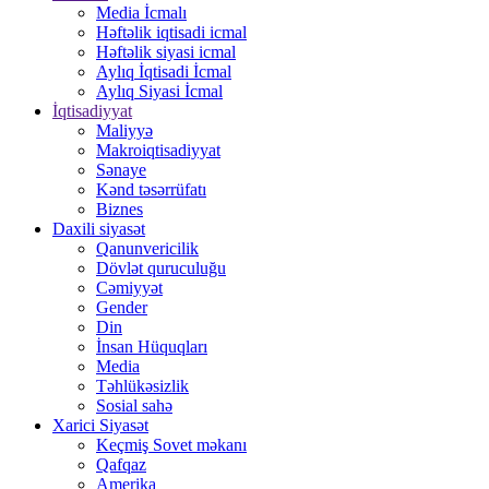
Media İcmalı
Həftəlik iqtisadi icmal
Həftəlik siyasi icmal
Aylıq İqtisadi İcmal
Aylıq Siyasi İcmal
İqtisadiyyat
Maliyyə
Makroiqtisadiyyat
Sənaye
Kənd təsərrüfatı
Biznes
Daxili siyasət
Qanunvericilik
Dövlət quruculuğu
Cəmiyyət
Gender
Din
İnsan Hüquqları
Media
Təhlükəsizlik
Sosial sahə
Xarici Siyasət
Keçmiş Sovet məkanı
Qafqaz
Amerika