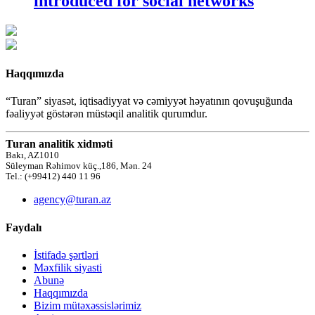
introduced for social networks
Haqqımızda
“Turan” siyasət, iqtisadiyyat və cəmiyyət həyatının qovuşuğunda
fəaliyyət göstərən müstəqil analitik qurumdur.
Turan analitik xidməti
Bakı, AZ1010
Süleyman Rəhimov küç.,186, Mən. 24
Tel.: (+99412) 440 11 96
agency@turan.az
Faydalı
İstifadə şərtləri
Məxfilik siyasti
Abunə
Haqqımızda
Bizim mütəxəssislərimiz