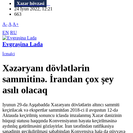
Xəzər hövzəsi
24 İyun 2022, 12:21
663
A-
A
A+
EN
RU
Evgraşina Lada
İcmalçi
Xəzəryanı dövlətlərin
sammitinə. İrandan çox şey
asılı olacaq
Iyunun 29-da Aşqabadda Xəzəryanı dövlətlərin altıncı sammiti
keçiriləcək və ekspertlər sammitdən 2018-ci il avqustun 12-də
Aktauda keçirilmiş sonuncu iclasda imzalanmış Xəzər dənizinin
hüquqi statusu haqqında Konvensiyanın həyata keçirilməsinə
aydınlıq gətirilməsini gözləyirlər. İran tərəfindən ratifikasiya
sənədinin gecikdirilməsi səbəbindən Konvensiya hələ də qüvvəyə