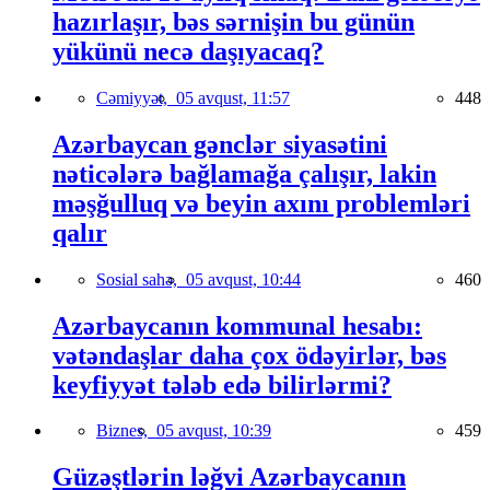
hazırlaşır, bəs sərnişin bu günün
yükünü necə daşıyacaq?
Cəmiyyət,
05 avqust, 11:57
448
Azərbaycan gənclər siyasətini
nəticələrə bağlamağa çalışır, lakin
məşğulluq və beyin axını problemləri
qalır
Sosial sahə,
05 avqust, 10:44
460
Azərbaycanın kommunal hesabı:
vətəndaşlar daha çox ödəyirlər, bəs
keyfiyyət tələb edə bilirlərmi?
Biznes,
05 avqust, 10:39
459
Güzəştlərin ləğvi Azərbaycanın