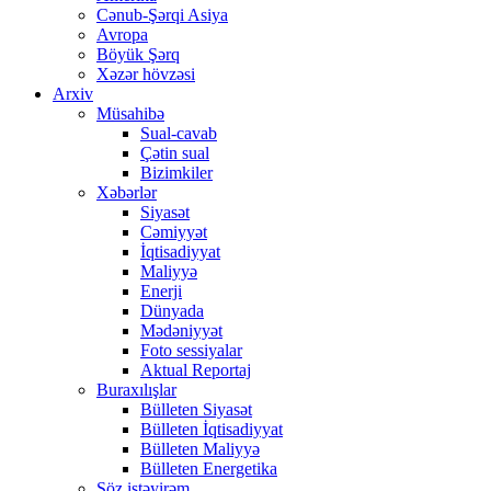
Cənub-Şərqi Asiya
Avropa
Böyük Şərq
Xəzər hövzəsi
Arxiv
Müsahibə
Sual-cavab
Çətin sual
Bizimkiler
Xəbərlər
Siyasət
Cəmiyyət
İqtisadiyyat
Maliyyə
Enerji
Dünyada
Mədəniyyət
Foto sessiyalar
Aktual Reportaj
Buraxılışlar
Bülleten Siyasət
Bülleten İqtisadiyyat
Bülleten Maliyyə
Bülleten Energetika
Söz istəyirəm