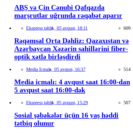
ABŞ və Çin Cənubi Qafqazda
marşrutlar uğrunda rəqabət aparır
Ekspress təhlil,
05 avqust, 18:11
609
Rəqəmsal Orta Dəhliz: Qazaxıstan və
Azərbaycan Xəzərin sahillərini fiber-
optik xətlə birləşdirdi
Media İcmalı,
05 avqust, 16:37
514
Media icmalı: 4 avqust saat 16:00-dan
5 avqust saat 16:00-dək
Ekspress təhlil,
05 avqust, 15:29
507
Sosial şəbəkələr üçün 16 yaş həddi
tətbiq olunur