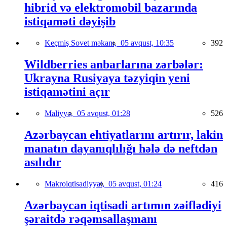
hibrid və elektromobil bazarında
istiqaməti dəyişib
Keçmiş Sovet məkanı,
05 avqust, 10:35
392
Wildberries anbarlarına zərbələr:
Ukrayna Rusiyaya təzyiqin yeni
istiqamətini açır
Maliyyə,
05 avqust, 01:28
526
Azərbaycan ehtiyatlarını artırır, lakin
manatın dayanıqlılığı hələ də neftdən
asılıdır
Makroiqtisadiyyat,
05 avqust, 01:24
416
Azərbaycan iqtisadi artımın zəiflədiyi
şəraitdə rəqəmsallaşmanı