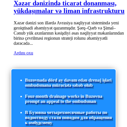
Xəzər dənizində ticarət donanması,
yükdaşımalar və liman infrastrukturu
Xəzər dənizi son illərdə Avrasiya nəqliyyat sistemində yeni
geoiqtisadi əhəmiyyət qazanmışdır. Şərq–Qərb və Şimal–
Cənub yük axınlarının kəsişdiyi əsas nəqliyyat məkanlarından
birinə çevrilməsi regionun strateji rolunu əhəmiyyətli
dərəcədə...
Ardını oxu
Buzovnada dörd ay davam edən drenaj işləri
ombudsmana müraciətə səbəb olub
Four-month drainage works in Buzovna
prompt an appeal to the ombudsman
В Бузовна четырехмесячные работы по
водоотводу стали поводом для обращения
к омбудсмену