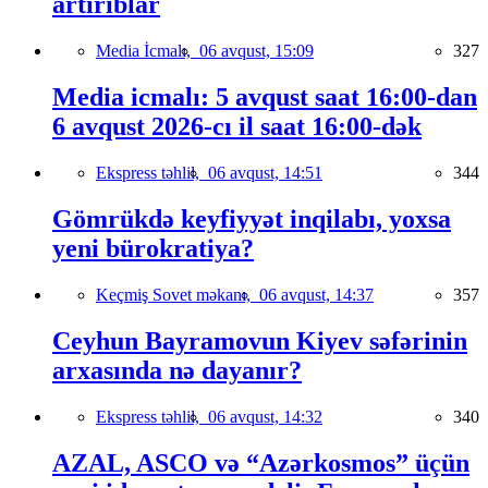
artırıblar
Media İcmalı,
06 avqust, 15:09
327
Media icmalı: 5 avqust saat 16:00-dan
6 avqust 2026-cı il saat 16:00-dək
Ekspress təhlil,
06 avqust, 14:51
344
Gömrükdə keyfiyyət inqilabı, yoxsa
yeni bürokratiya?
Keçmiş Sovet məkanı,
06 avqust, 14:37
357
Ceyhun Bayramovun Kiyev səfərinin
arxasında nə dayanır?
Ekspress təhlil,
06 avqust, 14:32
340
AZAL, ASCO və “Azərkosmos” üçün