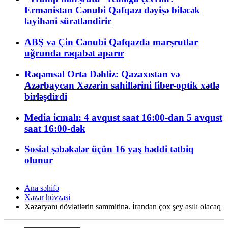
Ermənistan Cənubi Qafqazı dəyişə biləcək
layihəni sürətləndirir
ABŞ və Çin Cənubi Qafqazda marşrutlar
uğrunda rəqabət aparır
Rəqəmsal Orta Dəhliz: Qazaxıstan və
Azərbaycan Xəzərin sahillərini fiber-optik xətlə
birləşdirdi
Media icmalı: 4 avqust saat 16:00-dan 5 avqust
saat 16:00-dək
Sosial şəbəkələr üçün 16 yaş həddi tətbiq
olunur
Ana səhifə
Xəzər hövzəsi
Xəzəryanı dövlətlərin sammitinə. İrandan çox şey asılı olacaq