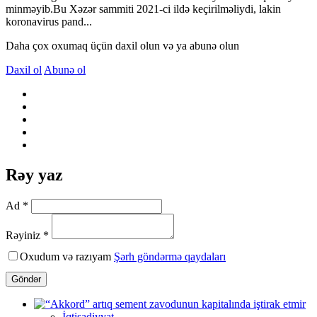
minməyib.Bu Xəzər sammiti 2021-ci ildə keçirilməliydi, lakin
koronavirus pand...
Daha çox oxumaq üçün daxil olun və ya abunə olun
Daxil ol
Abunə ol
Rəy yaz
Ad *
Rəyiniz *
Oxudum və razıyam
Şərh göndərmə qaydaları
Göndər
İqtisadiyyat