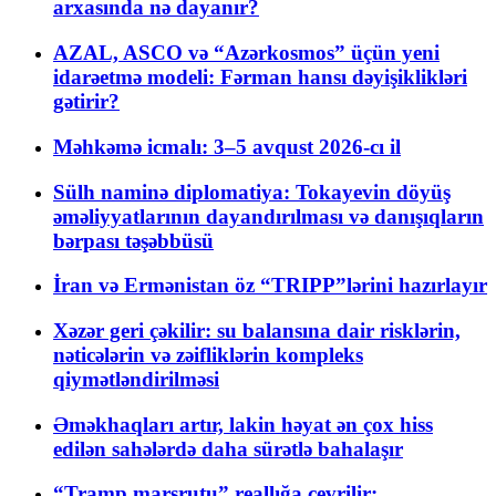
arxasında nə dayanır?
AZAL, ASCO və “Azərkosmos” üçün yeni
idarəetmə modeli: Fərman hansı dəyişiklikləri
gətirir?
Məhkəmə icmalı: 3–5 avqust 2026-cı il
Sülh naminə diplomatiya: Tokayevin döyüş
əməliyyatlarının dayandırılması və danışıqların
bərpası təşəbbüsü
İran və Ermənistan öz “TRIPP”lərini hazırlayır
Xəzər geri çəkilir: su balansına dair risklərin,
nəticələrin və zəifliklərin kompleks
qiymətləndirilməsi
Əməkhaqları artır, lakin həyat ən çox hiss
edilən sahələrdə daha sürətlə bahalaşır
“Tramp marşrutu” reallığa çevrilir: