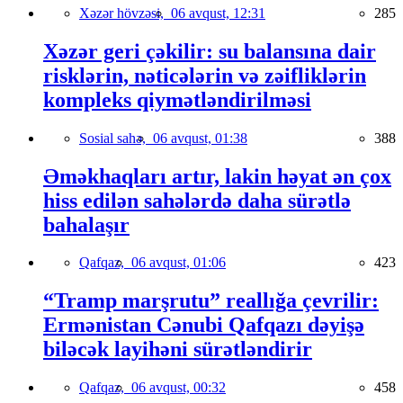
Xəzər hövzəsi,
06 avqust, 12:31
285
Xəzər geri çəkilir: su balansına dair
risklərin, nəticələrin və zəifliklərin
kompleks qiymətləndirilməsi
Sosial sahə,
06 avqust, 01:38
388
Əməkhaqları artır, lakin həyat ən çox
hiss edilən sahələrdə daha sürətlə
bahalaşır
Qafqaz,
06 avqust, 01:06
423
“Tramp marşrutu” reallığa çevrilir:
Ermənistan Cənubi Qafqazı dəyişə
biləcək layihəni sürətləndirir
Qafqaz,
06 avqust, 00:32
458