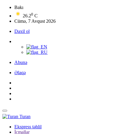
Bakı
0
26.2
C
Cümə, 7 Avqust 2026
Daxil ol
Abunə
Əlaqə
Turan
Ekspress təhlil
İcmallar