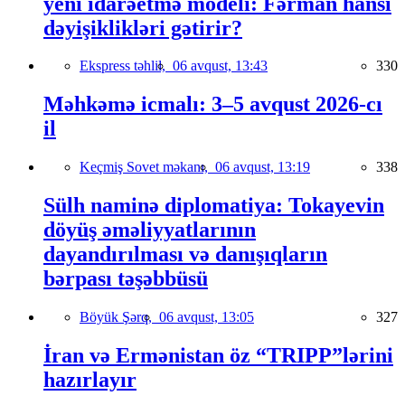
yeni idarəetmə modeli: Fərman hansı
dəyişiklikləri gətirir?
Ekspress təhlil,
06 avqust, 13:43
330
Məhkəmə icmalı: 3–5 avqust 2026-cı
il
Keçmiş Sovet məkanı,
06 avqust, 13:19
338
Sülh naminə diplomatiya: Tokayevin
döyüş əməliyyatlarının
dayandırılması və danışıqların
bərpası təşəbbüsü
Böyük Şərq,
06 avqust, 13:05
327
İran və Ermənistan öz “TRIPP”lərini
hazırlayır