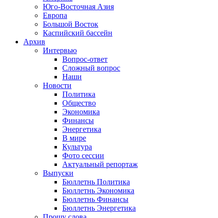
Юго-Восточная Азия
Европа
Большой Восток
Каспийский бассейн
Архив
Интервью
Вопрос-ответ
Сложный вопрос
Наши
Новости
Политика
Общество
Экономика
Финансы
Энергетика
В мире
Культура
Фото сессии
Актуальный репортаж
Выпуски
Бюллетнь Политика
Бюллетнь Экономика
Бюллетнь Финансы
Бюллетнь Энергетика
Прошу слова