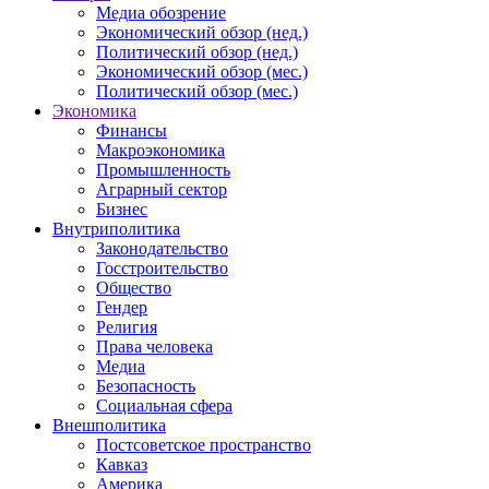
Медиа обозрение
Экономический обзор (нед.)
Политический обзор (нед.)
Экономический обзор (мес.)
Политический обзор (мес.)
Экономика
Финансы
Макроэкономика
Промышленность
Аграрный сектор
Бизнес
Внутриполитика
Законодательство
Госстроительство
Общество
Гендер
Религия
Права человека
Медиа
Безопасность
Социальная сфера
Внешполитика
Постсоветское пространство
Кавказ
Америка