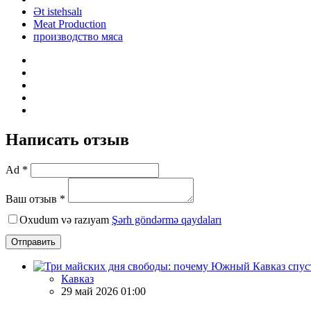
Ət istehsalı
Meat Production
производство мяса
Написать отзыв
Ad *
Ваш отзыв *
Oxudum və razıyam
Şərh göndərmə qaydaları
Отправить
Кавказ
29 май 2026 01:00