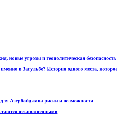
жия, новые угрозы и геополитическая безопасност
именно в Загульбе? История одного места, которо
для Азербайджана риски и возможности
остаются незаполненными