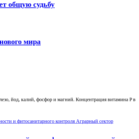
ет общую судьбу
нового мира
лезо, йод, калий, фосфор и магний. Концентрация витамина P в
Аграрный сектор