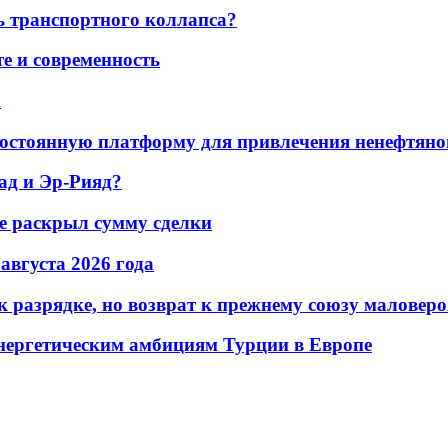
ь транспортного коллапса?
е и современность
а
остоянную платформу для привлечения ненефтяно
ад и Эр-Рияд?
не раскрыл сумму сделки
 августа 2026 года
 разрядке, но возврат к прежнему союзу маловеро
энергетическим амбициям Турции в Европе