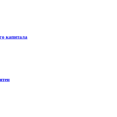
го капитала
ятен