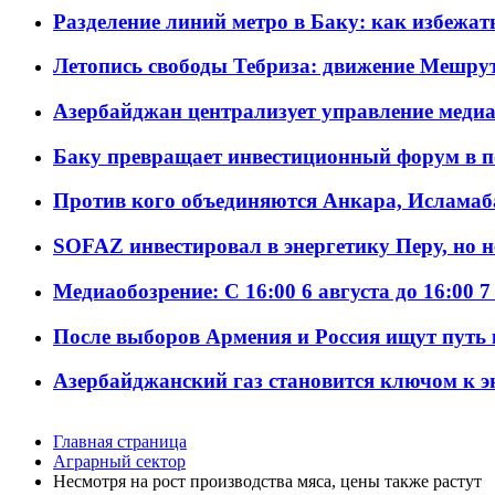
Разделение линий метро в Баку: как избежат
Летопись свободы Тебриза: движение Мешрут
Азербайджан централизует управление меди
Баку превращает инвестиционный форум в п
Против кого объединяются Анкара, Исламаб
SOFAZ инвестировал в энергетику Перу, но 
Медиаобозрение: С 16:00 6 августа до 16:00 7
После выборов Армения и Россия ищут путь к
Азербайджанский газ становится ключом к 
Главная страница
Аграрный сектор
Несмотря на рост производства мяса, цены также растут