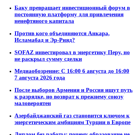
Баку превращает инвестиционный форум в
постоянную платформу для привлечения
ненефтяного капитала
Против кого объединяются Анкара,
Исламабад и Эр-Рияд?
SOFAZ инвестировал в энергетику Перу, но
не раскрыл сумму сделки
Медиаобозрение: С 16:00 6 августа до 16:00
7 августа 2026 года
После выборов Армения и Россия ищут путь
к разрядке, но возврат к прежнему союзу
маловероятен
Азербайджанский газ становится ключом к
энергетическим амбициям Турции в Европе
Диплом без работы: почему образование не