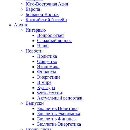
Юго-Восточная Азия
Европа
Большой Восток
Каспийский бассейн
Архив
Интервью
Вопрос-ответ
Сложный вопрос
Наши
Новости
Политика
Общество
Экономика
Финансы
Энергетика
В мире
Культура
Фото сессии
Актуальный репортаж
Выпуски
Бюллетнь Политика
Бюллетнь Экономика
Бюллетнь Финансы
Бюллетнь Энергетика
Прошу слова