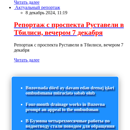
Читать далее
Актуальный репортаж
8 декабрь 2024, 11:19
Репортаж с проспекта Руставели в
Тбилиси, вечером 7 декабря
Репортаж с проспекта Руставели в Тбилиси, вечером 7
декабря
Читать далее
Buzovnada dörd ay davam edən drenaj işləri
ombudsmana müraciətə səbəb olub
Four-month drainage works in Buzovna
prompt an appeal to the ombudsman
В Бузовна четырехмесячные работы по
водоотводу стали поводом для обращения