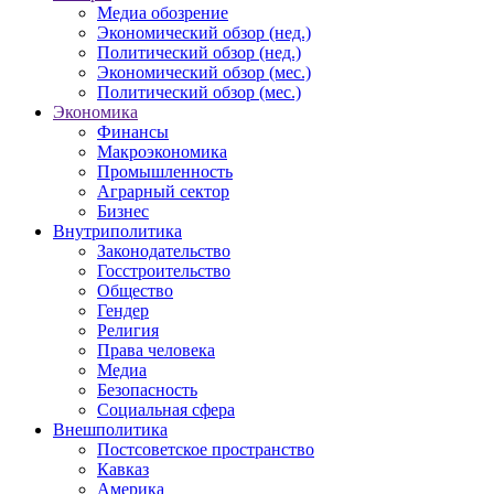
Медиа обозрение
Экономический обзор (нед.)
Политический обзор (нед.)
Экономический обзор (мес.)
Политический обзор (мес.)
Экономика
Финансы
Макроэкономика
Промышленность
Аграрный сектор
Бизнес
Внутриполитика
Законодательство
Госстроительство
Общество
Гендер
Религия
Права человека
Медиа
Безопасность
Социальная сфера
Внешполитика
Постсоветское пространство
Кавказ
Америка