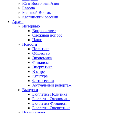
Юго-Восточная Азия
Европа
Большой Восток
Каспийский бассейн
Архив
Интервью
Вопрос-ответ
Сложный вопрос
Наши
Новости
Политика
Общество
Экономика
Финансы
Энергетика
В мире
Культура
Фото сессии
Актуальный репортаж
Выпуски
Бюллетнь Политика
Бюллетнь Экономика
Бюллетнь Финансы
Бюллетнь Энергетика
Прошу слова