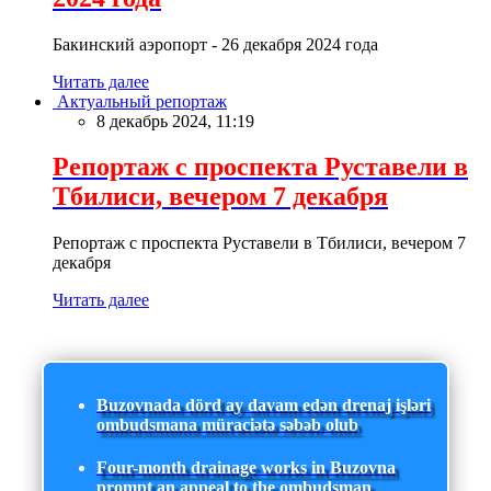
Бакинский аэропорт - 26 декабря 2024 года
Читать далее
Актуальный репортаж
8 декабрь 2024, 11:19
Репортаж с проспекта Руставели в
Тбилиси, вечером 7 декабря
Репортаж с проспекта Руставели в Тбилиси, вечером 7
декабря
Читать далее
Buzovnada dörd ay davam edən drenaj işləri
ombudsmana müraciətə səbəb olub
Four-month drainage works in Buzovna
prompt an appeal to the ombudsman