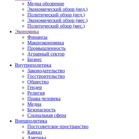
Медиа обозрение
Экономический обзор (нед.)
Политический обзор (нед.)
Экономический обзор (мес.)
Политический обзор (мес.)
Экономика
Финансы
Макроэкономика
Промышленность
Аграрный сектор
Бизнес
Внутриполитика
Законодательство
Госстроительство
Общество
Гендер
Религия
Права человека
Медиа
Безопасность
Социальная сфера
Внешполитика
Постсоветское пространство
Кавказ
Америка