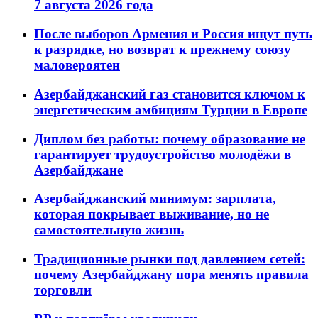
7 августа 2026 года
После выборов Армения и Россия ищут путь
к разрядке, но возврат к прежнему союзу
маловероятен
Азербайджанский газ становится ключом к
энергетическим амбициям Турции в Европе
Диплом без работы: почему образование не
гарантирует трудоустройство молодёжи в
Азербайджане
Азербайджанский минимум: зарплата,
которая покрывает выживание, но не
самостоятельную жизнь
Традиционные рынки под давлением сетей:
почему Азербайджану пора менять правила
торговли