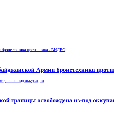
рбайджанской Армии бронетехника прот
ской границы освобождена из-под оккуп