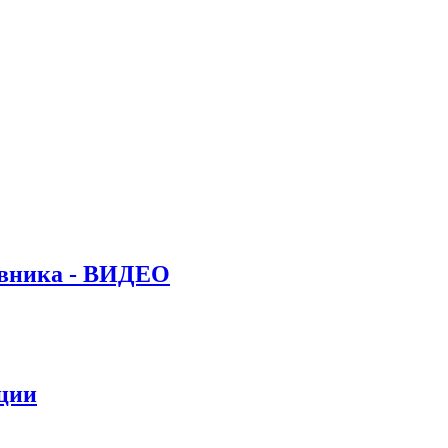
ивника - ВИДЕО
ации