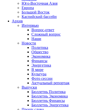
Юго-Восточная Азия
Европа
Большой Восток
Каспийский бассейн
Архив
Интервью
Вопрос-ответ
Сложный вопрос
Наши
Новости
Политика
Общество
Экономика
Финансы
Энергетика
В мире
Культура
Фото сессии
Актуальный репортаж
Выпуски
Бюллетнь Политика
Бюллетнь Экономика
Бюллетнь Финансы
Бюллетнь Энергетика
Прошу слова