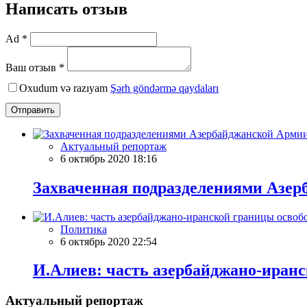
Написать отзыв
Ad *
Ваш отзыв *
Oxudum və razıyam
Şərh göndərmə qaydaları
Отправить
Актуальный репортаж
6 октябрь 2020 18:16
Захваченная подразделениями Азе
Политика
6 октябрь 2020 22:54
И.Алиев: часть азербайджано-иран
Актуальный репортаж