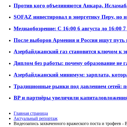
Против кого объединяются Анкара, Исламаб
SOFAZ инвестировал в энергетику Перу, но 
Медиаобозрение: С 16:00 6 августа до 16:00 7
После выборов Армения и Россия ищут путь к
Азербайджанский газ становится ключом к 
Диплом без работы: почему образование не 
Азербайджанский минимум: зарплата, котор
Традиционные рынки под давлением сетей: 
BP и партнёры увеличили капиталовложения 
Главная страница
Актуальный репортаж
Видеозапись захваченного вражеского поста и трофеев 