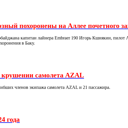
озный похоронены на Аллее почетного за
рбайджана капитан лайнера Embraer 190 Игорь Кшнякин, пилот
хоронения в Баку.
в крушении самолета AZAL
огибших членов экипажа самолета AZAL и 21 пассажира.
24 года