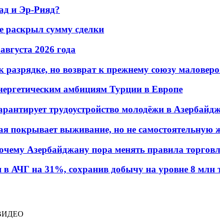
ад и Эр-Рияд?
не раскрыл сумму сделки
 августа 2026 года
 разрядке, но возврат к прежнему союзу маловеро
энергетическим амбициям Турции в Европе
гарантирует трудоустройство молодёжи в Азербайд
ая покрывает выживание, но не самостоятельную 
почему Азербайджану пора менять правила торгов
в АЧГ на 31%, сохранив добычу на уровне 8 млн 
- ВИДЕО