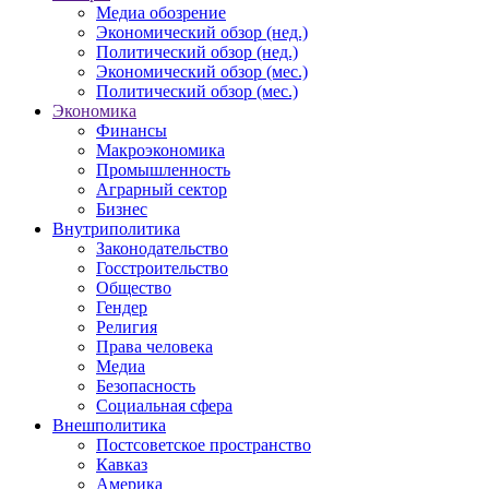
Медиа обозрение
Экономический обзор (нед.)
Политический обзор (нед.)
Экономический обзор (мес.)
Политический обзор (мес.)
Экономика
Финансы
Макроэкономика
Промышленность
Аграрный сектор
Бизнес
Внутриполитика
Законодательство
Госстроительство
Общество
Гендер
Религия
Права человека
Медиа
Безопасность
Социальная сфера
Внешполитика
Постсоветское пространство
Кавказ
Америка