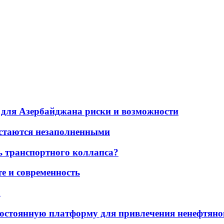
для Азербайджана риски и возможности
остаются незаполненными
ь транспортного коллапса?
е и современность
а
остоянную платформу для привлечения ненефтяно