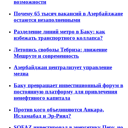
возможности
Почему 65 тысяч вакансий в Азербайджане
остаются незаполненными
Разделение линий метро в Баку: как
избежать транспортного коллапса?
Летопись свободы Тебриза: движение
Мешруте и современность
Азербайджан централизует управление
медиа
Баку превращает инвестиционный форум в
постоянную платформу для привлечения
ненефтяного капитала
Против кого объединяются Анкара,
Исламабад и Эр-Рияд?
SOFAZ инвестировал в энергетику Перу, но