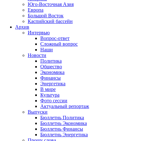
Юго-Восточная Азия
Европа
Большой Восток
Каспийский бассейн
Архив
Интервью
Вопрос-ответ
Сложный вопрос
Наши
Новости
Политика
Общество
Экономика
Финансы
Энергетика
В мире
Культура
Фото сессии
Актуальный репортаж
Выпуски
Бюллетнь Политика
Бюллетнь Экономика
Бюллетнь Финансы
Бюллетнь Энергетика
Прошу слова