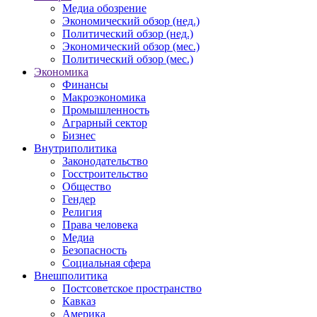
Медиа обозрение
Экономический обзор (нед.)
Политический обзор (нед.)
Экономический обзор (мес.)
Политический обзор (мес.)
Экономика
Финансы
Макроэкономика
Промышленность
Аграрный сектор
Бизнес
Внутриполитика
Законодательство
Госстроительство
Общество
Гендер
Религия
Права человека
Медиа
Безопасность
Социальная сфера
Внешполитика
Постсоветское пространство
Кавказ
Америка