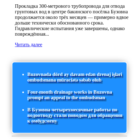
Прокладка 300-метрового трубопровода для отвода
грунтовых вод в центре бакинского посёлка Бузовна
продолжается около трёх месяцев — примерно вдвое
дольше технически обоснованного срока.
Гидравлические испытания уже завершены, однако
повреждённая...
Читать далее
Buzovnada dörd ay davam edən drenaj işləri
ombudsmana müraciətə səbəb olub
Four-month drainage works in Buzovna
prompt an appeal to the ombudsman
В Бузовна четырехмесячные работы по
водоотводу стали поводом для обращения
к омбудсмену