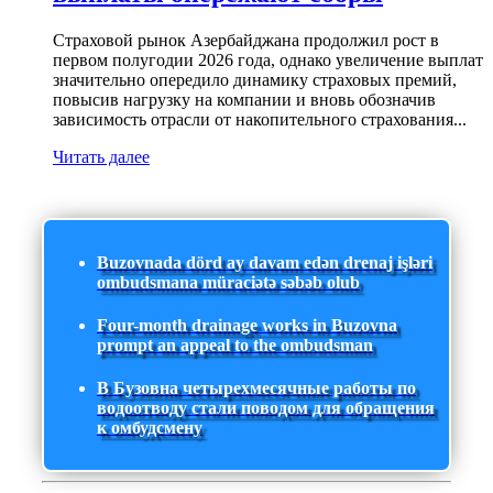
Страховой рынок Азербайджана продолжил рост в
первом полугодии 2026 года, однако увеличение выплат
значительно опередило динамику страховых премий,
повысив нагрузку на компании и вновь обозначив
зависимость отрасли от накопительного страхования...
Читать далее
Buzovnada dörd ay davam edən drenaj işləri
ombudsmana müraciətə səbəb olub
Four-month drainage works in Buzovna
prompt an appeal to the ombudsman
В Бузовна четырехмесячные работы по
водоотводу стали поводом для обращения
к омбудсмену