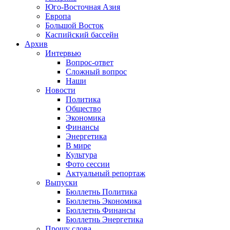
Юго-Восточная Азия
Европа
Большой Восток
Каспийский бассейн
Архив
Интервью
Вопрос-ответ
Сложный вопрос
Наши
Новости
Политика
Общество
Экономика
Финансы
Энергетика
В мире
Культура
Фото сессии
Актуальный репортаж
Выпуски
Бюллетнь Политика
Бюллетнь Экономика
Бюллетнь Финансы
Бюллетнь Энергетика
Прошу слова