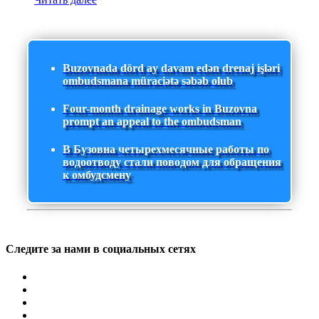
Buzovnada dörd ay davam edən drenaj işləri
ombudsmana müraciətə səbəb olub
Four-month drainage works in Buzovna
prompt an appeal to the ombudsman
В Бузовна четырехмесячные работы по
водоотводу стали поводом для обращения
к омбудсмену
Следите за нами в социальных сетях