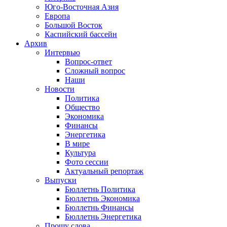
Юго-Восточная Азия
Европа
Большой Восток
Каспийский бассейн
Архив
Интервью
Вопрос-ответ
Сложный вопрос
Наши
Новости
Политика
Общество
Экономика
Финансы
Энергетика
В мире
Культура
Фото сессии
Актуальный репортаж
Выпуски
Бюллетнь Политика
Бюллетнь Экономика
Бюллетнь Финансы
Бюллетнь Энергетика
Прошу слова