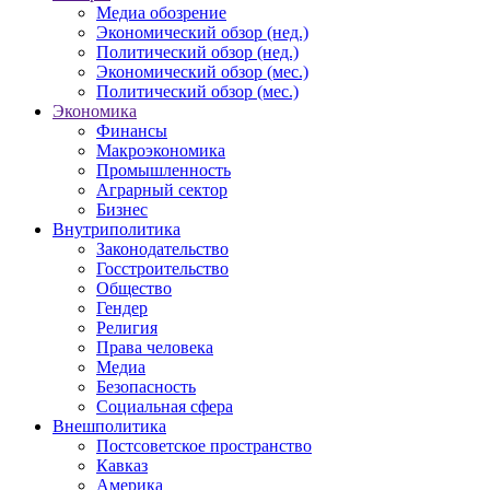
Медиа обозрение
Экономический обзор (нед.)
Политический обзор (нед.)
Экономический обзор (мес.)
Политический обзор (мес.)
Экономика
Финансы
Макроэкономика
Промышленность
Аграрный сектор
Бизнес
Внутриполитика
Законодательство
Госстроительство
Общество
Гендер
Религия
Права человека
Медиа
Безопасность
Социальная сфера
Внешполитика
Постсоветское пространство
Кавказ
Америка