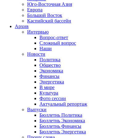
Юго-Восточная Азия
Европа
Большой Восток
Каспийский бассейн
Архив
Интервью
Вопрос-ответ
Сложный вопрос
Наши
Новости
Политика
Общество
Экономика
Финансы
Энергетика
В мире
Культура
Фото сессии
Актуальный репортаж
Выпуски
Бюллетнь Политика
Бюллетнь Экономика
Бюллетнь Финансы
Бюллетнь Энергетика
Прошу слова