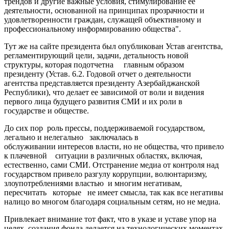
трендов и другие важные условия, стимулирование ее
деятельности, основанной на принципах прозрачности и
удовлетворенности граждан, служащей объективному и
профессиональному информированию общества".
Тут же на сайте президента был опубликован Устав агентства,
регламентирующий цели, задачи, детальность новой
структуры, которая подотчетна главным образом
президенту (Устав. 6.2. Годовой отчет о деятельности
агентства представляется президенту Азербайджанской
Республики), что делает ее зависимой от воли и видения
первого лица будущего развития СМИ и их роли в
государстве и обществе.
До сих пор роль прессы, поддерживаемой государством,
легально и нелегально заключалась в
обслуживании интересов власти, но не общества, что привело
к плачевной ситуации в различных областях, включая,
естественно, сами СМИ. Отстранение медиа от контроля над
государством привело разгулу коррупции, волюнтаризму,
злоупотреблениями властью и многим негативам,
пересчитать которые не имеет смысла, так как все негативы
налицо во многом благодаря социальным сетям, но не медиа.
Привлекает внимание тот факт, что в указе и уставе упор на
целях создания фонда делается на технологических моментах