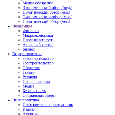
Медиа обозрение
Экономический обзор (нед.)
Политический обзор (нед.)
Экономический обзор (мес.)
Политический обзор (мес.)
Экономика
Финансы
Макроэкономика
Промышленность
Аграрный сектор
Бизнес
Внутриполитика
Законодательство
Госстроительство
Общество
Гендер
Религия
Права человека
Медиа
Безопасность
Социальная сфера
Внешполитика
Постсоветское пространство
Кавказ
Америка