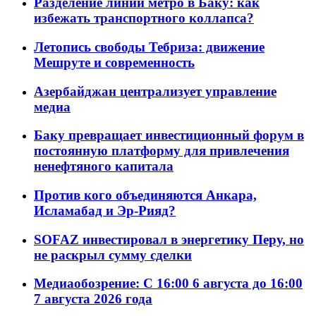
Разделение линий метро в Баку: как
избежать транспортного коллапса?
Летопись свободы Тебриза: движение
Мешруте и современность
Азербайджан централизует управление
медиа
Баку превращает инвестиционный форум в
постоянную платформу для привлечения
ненефтяного капитала
Против кого объединяются Анкара,
Исламабад и Эр-Рияд?
SOFAZ инвестировал в энергетику Перу, но
не раскрыл сумму сделки
Медиаобозрение: С 16:00 6 августа до 16:00
7 августа 2026 года