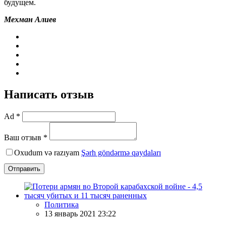
будущем.
Мехман Алиев
Написать отзыв
Ad *
Ваш отзыв *
Oxudum və razıyam
Şərh göndərmə qaydaları
Отправить
Политика
13 январь 2021 23:22