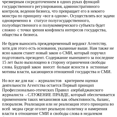
чрезмерным сосредоточением в одних руках функций
государственного регулирования, административного
контроля, ведения бизнеса, что превращает его в некоего
монстра по принципу «все в одном». Осуществлять все задачи
одновременно в статусе полугосударственного,
полуобщественного и полукоммерческого субъекта будет
сложно с точки зрения конфликта интересов государства,
общества и бизнеса.
Не будем выносить преждевременный вердикт Агентству,
хотя для этого есть основания, указанные выше. Нам также не
ясно каким станет новый закон о СМИ, который поручил
подготовить президент. Содержание нынешнего за последние
15 лет было выхолощено в сторону ограничения свободы
слова. Будущий закон внесет больше ясности в истинные
мотивы власти, касающиеся отношений государства и СМИ.
Но все же для нас – журналистов критерием оценки
деятельности Агентства остается Первый принцип
Профессионально-этических Правил азербайджанского
журналиста - СЛУЖЕНИЕ ПРАВДЕ, который обеспечивается
применением таких механизмов как объективность, баланс,
плюрализм. Реализация или не реализация этого принципа во
всей медиа среде оголит реальную политику и намерения
власти в отношение СМИ и свободы слова в недалеком