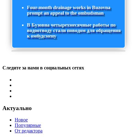
Four-month drainage works in Buzovna
prompt an appeal to the ombudsman
В Бузовна четырехмесячные работы по
водоотводу стали поводом для обращения
к омбудсмену
Следите за нами в социальных сетях
Актуально
Новое
Популярные
От редактора