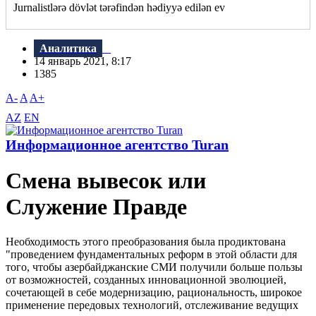
Jurnalistlərə dövlət tərəfindən hədiyyə edilən ev
Аналитика
14 январь 2021, 8:17
1385
A-
A
A+
AZ
EN
Информационное агентство Turan
Смена вывесок или
Служение Правде
Необходимость этого преобразования была продиктована
"проведением фундаментальных реформ в этой области для
того, чтобы азербайджанские СМИ получили больше пользы
от возможностей, созданных инновационной эволюцией,
сочетающей в себе модернизацию, рациональность, широкое
применение передовых технологий, отслеживание ведущих