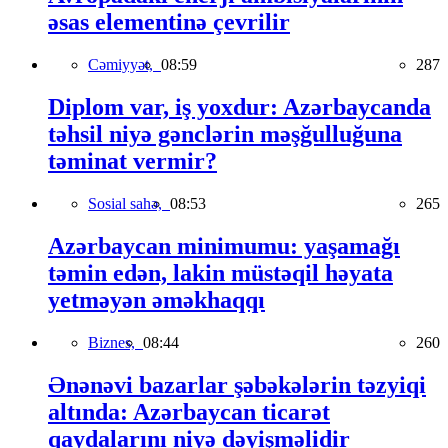
əsas elementinə çevrilir
Cəmiyyət,
08:59
287
Diplom var, iş yoxdur: Azərbaycanda
təhsil niyə gənclərin məşğulluğuna
təminat vermir?
Sosial sahə,
08:53
265
Azərbaycan minimumu: yaşamağı
təmin edən, lakin müstəqil həyata
yetməyən əməkhaqqı
Biznes,
08:44
260
Ənənəvi bazarlar şəbəkələrin təzyiqi
altında: Azərbaycan ticarət
qaydalarını niyə dəyişməlidir