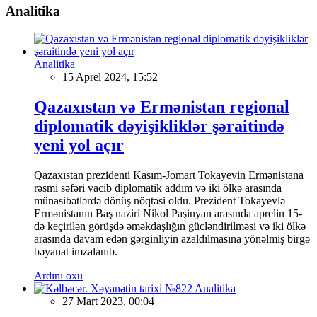
Analitika
Analitika
15 Aprel 2024, 15:52
Qazaxıstan və Ermənistan regional
diplomatik dəyişikliklər şəraitində
yeni yol açır
Qazaxıstan prezidenti Kasım-Jomart Tokayevin Ermənistana
rəsmi səfəri vacib diplomatik addım və iki ölkə arasında
münasibətlərdə dönüş nöqtəsi oldu. Prezident Tokayevlə
Ermənistanın Baş naziri Nikol Paşinyan arasında aprelin 15-
də keçirilən görüşdə əməkdaşlığın gücləndirilməsi və iki ölkə
arasında davam edən gərginliyin azaldılmasına yönəlmiş birgə
bəyanat imzalanıb.
Ardını oxu
Analitika
27 Mart 2023, 00:04