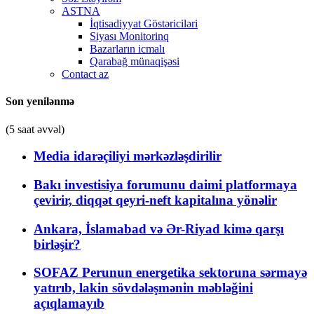
ASTNA
İqtisadiyyat Göstəriciləri
Siyası Monitorinq
Bazarların icmalı
Qarabağ münaqişəsi
Contact az
Son yenilənmə
(5 saat əvvəl)
Media idarəçiliyi mərkəzləşdirilir
Bakı investisiya forumunu daimi platformaya
çevirir, diqqət qeyri-neft kapitalına yönəlir
Ankara, İslamabad və Ər-Riyad kimə qarşı
birləşir?
SOFAZ Perunun energetika sektoruna sərmayə
yatırıb, lakin sövdələşmənin məbləğini
açıqlamayıb