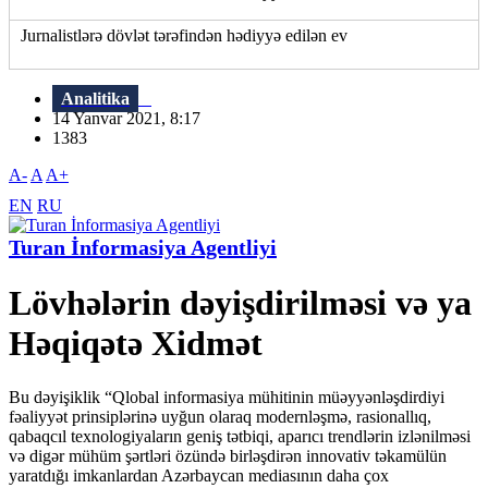
Jurnalistlərə dövlət tərəfindən hədiyyə edilən ev
Analitika
14 Yanvar 2021, 8:17
1383
A-
A
A+
EN
RU
Turan İnformasiya Agentliyi
Lövhələrin dəyişdirilməsi və ya
Həqiqətə Xidmət
Bu dəyişiklik “Qlobal informasiya mühitinin müəyyənləşdirdiyi
fəaliyyət prinsiplərinə uyğun olaraq modernləşmə, rasionallıq,
qabaqcıl texnologiyaların geniş tətbiqi, aparıcı trendlərin izlənilməsi
və digər mühüm şərtləri özündə birləşdirən innovativ təkamülün
yaratdığı imkanlardan Azərbaycan mediasının daha çox