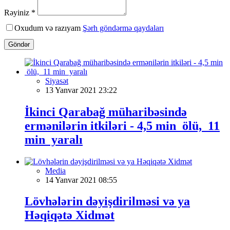
Rəyiniz *
Oxudum və razıyam
Şərh göndərmə qaydaları
Göndər
Siyasət
13 Yanvar 2021 23:22
İkinci Qarabağ müharibəsində
ermənilərin itkiləri - 4,5 min ölü, 11
min yaralı
Media
14 Yanvar 2021 08:55
Lövhələrin dəyişdirilməsi və ya
Həqiqətə Xidmət