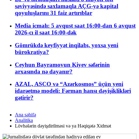
səviyyəsində saxlamaqla AÇG-yə kapital
qoyuluşlarını 31 faiz artırıblar
Media icmalı: 5 avqust saat 16:00-dan 6 avqust
2026-cı il saat 16:00-dək
Gömrükdə keyfiyyət inqilabı, yoxsa yeni
bürokratiya?
Ceyhun Bayramovun Kiyev səfərinin
arxasında nə dayanır?
AZAL, ASCO və “Azərkosmos” üçün yeni
idarəetmə modeli: Fərman hansı dəyişiklikləri
gətirir?
Ana səhifə
Analitika
Lövhələrin dəyişdirilməsi və ya Həqiqətə Xidmət