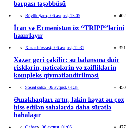
bərpası təşəbbüsü
Böyük Şərq,
06 avqust, 13:05
402
İran və Ermənistan öz “TRIPP”lərini
hazırlayır
Xəzər hövzəsi,
06 avqust, 12:31
351
Xəzər geri çəkilir: su balansına dair
risklərin, nəticələrin və zəifliklərin
kompleks qiymətləndirilməsi
Sosial sahə,
06 avqust, 01:38
450
Əməkhaqları artır, lakin həyat ən çox
hiss edilən sahələrdə daha sürətlə
bahalaşır
Qafqaz,
06 avqust, 01:06
477