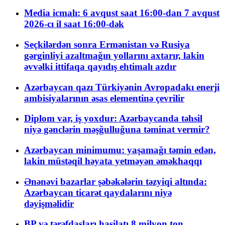
Media icmalı: 6 avqust saat 16:00-dan 7 avqust
2026-cı il saat 16:00-dək
Seçkilərdən sonra Ermənistan və Rusiya
gərginliyi azaltmağın yollarını axtarır, lakin
əvvəlki ittifaqa qayıdış ehtimalı azdır
Azərbaycan qazı Türkiyənin Avropadakı enerji
ambisiyalarının əsas elementinə çevrilir
Diplom var, iş yoxdur: Azərbaycanda təhsil
niyə gənclərin məşğulluğuna təminat vermir?
Azərbaycan minimumu: yaşamağı təmin edən,
lakin müstəqil həyata yetməyən əməkhaqqı
Ənənəvi bazarlar şəbəkələrin təzyiqi altında:
Azərbaycan ticarət qaydalarını niyə
dəyişməlidir
BP və tərəfdaşları hasilatı 8 milyon ton