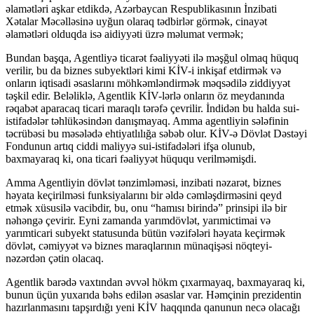
əlamətləri aşkar etdikdə, Azərbaycan Respublikasının İnzibati
Xətalar Məcəlləsinə uyğun olaraq tədbirlər görmək, cinayət
əlamətləri olduqda isə aidiyyəti üzrə məlumat vermək;
Bundan başqa, Agentliyə ticarət fəaliyyəti ilə məşğul olmaq hüquq
verilir, bu da biznes subyektləri kimi KİV-i inkişaf etdirmək və
onların iqtisadi əsaslarını möhkəmləndirmək məqsədilə ziddiyyət
təşkil edir. Beləliklə, Agentlik KİV-lərlə onların öz meydanında
rəqabət aparacaq ticari maraqlı tərəfə çevrilir. İndidən bu halda sui-
istifadələr təhlükəsindən danışmayaq. Amma agentliyin sələfinin
təcrübəsi bu məsələdə ehtiyatlılığa səbəb olur. KİV-ə Dövlət Dəstəyi
Fondunun artıq ciddi maliyyə sui-istifadələri ifşa olunub,
baxmayaraq ki, ona ticari fəaliyyət hüququ verilməmişdi.
Amma Agentliyin dövlət tənzimləməsi, inzibati nəzarət, biznes
həyata keçirilməsi funksiyalarını bir əldə cəmləşdirməsini qeyd
etmək xüsusilə vacibdir, bu, onu “hamısı birində” prinsipi ilə bir
nəhəngə çevirir. Eyni zamanda yarımdövlət, yarımictimai və
yarımticari subyekt statusunda bütün vəzifələri həyata keçirmək
dövlət, cəmiyyət və biznes maraqlarının münaqişəsi nöqteyi-
nəzərdən çətin olacaq.
Agentlik barədə vaxtından əvvəl hökm çıxarmayaq, baxmayaraq ki,
bunun üçün yuxarıda bəhs edilən əsaslar var. Həmçinin prezidentin
hazırlanmasını tapşırdığı yeni KİV haqqında qanunun necə olacağı