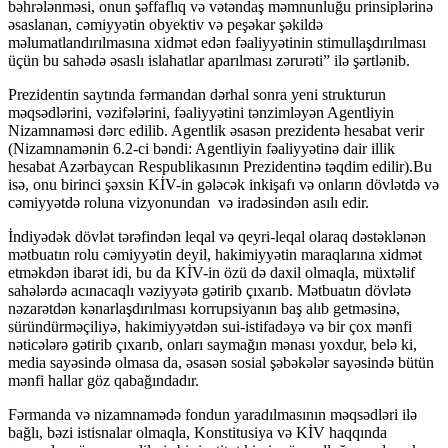
bəhrələnməsi, onun şəffaflıq və vətəndaş məmnunluğu prinsiplərinə
əsaslanan, cəmiyyətin obyektiv və peşəkar şəkildə
məlumatlandırılmasına xidmət edən fəaliyyətinin stimullaşdırılması
üçün bu sahədə əsaslı islahatlar aparılması zərurəti” ilə şərtlənib.
Prezidentin saytında fərmandan dərhal sonra yeni strukturun
məqsədlərini, vəzifələrini, fəaliyyətini tənzimləyən Agentliyin
Nizamnaməsi dərc edilib. Agentlik əsasən prezidentə hesabat verir
(Nizamnamənin 6.2-ci bəndi: Agentliyin fəaliyyətinə dair illik
hesabat Azərbaycan Respublikasının Prezidentinə təqdim edilir).Bu
isə, onu birinci şəxsin KİV-in gələcək inkişafı və onların dövlətdə və
cəmiyyətdə roluna vizyonundan və iradəsindən asılı edir.
İndiyədək dövlət tərəfindən leqal və qeyri-leqal olaraq dəstəklənən
mətbuatın rolu cəmiyyətin deyil, hakimiyyətin maraqlarına xidmət
etməkdən ibarət idi, bu da KİV-in özü də daxil olmaqla, müxtəlif
sahələrdə acınacaqlı vəziyyətə gətirib çıxarıb. Mətbuatın dövlətə
nəzarətdən kənarlaşdırılması korrupsiyanın baş alıb getməsinə,
süründürməçiliyə, hakimiyyətdən sui-istifadəyə və bir çox mənfi
nəticələrə gətirib çıxarıb, onları saymağın mənası yoxdur, belə ki,
media sayəsində olmasa da, əsasən sosial şəbəkələr sayəsində bütün
mənfi hallar göz qabağındadır.
Fərmanda və nizamnamədə fondun yaradılmasının məqsədləri ilə
bağlı, bəzi istisnalar olmaqla, Konstitusiya və KİV haqqında