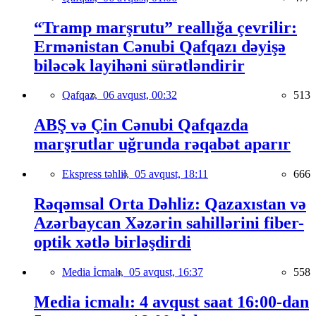
“Tramp marşrutu” reallığa çevrilir:
Ermənistan Cənubi Qafqazı dəyişə
biləcək layihəni sürətləndirir
Qafqaz,
06 avqust, 00:32
513
ABŞ və Çin Cənubi Qafqazda
marşrutlar uğrunda rəqabət aparır
Ekspress təhlil,
05 avqust, 18:11
666
Rəqəmsal Orta Dəhliz: Qazaxıstan və
Azərbaycan Xəzərin sahillərini fiber-
optik xətlə birləşdirdi
Media İcmalı,
05 avqust, 16:37
558
Media icmalı: 4 avqust saat 16:00-dan