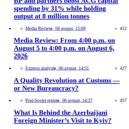
BP and partners boost ACG capital
spending by 31% while holding
output at 8 million tonnes
Media Review,
06 avqust, 15:09
412
Media Review: From 4:00 p.m. on
August 5 to 4:00 p.m. on August 6,
2026
Express analysis,
06 avqust, 14:51
427
A Quality Revolution at Customs —
or New Bureaucracy?
Post-Soviet region,
06 avqust, 14:37
457
What Is Behind the Azerbaijani
Foreign Minister’s Visit to Kyiv?