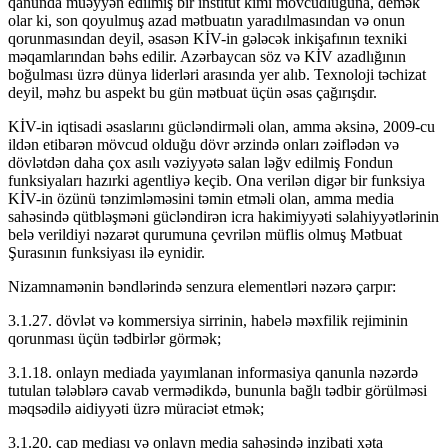
qanunda müəyyən edilmiş bir institut kimi mövcudluğuna, demək
olar ki, son qoyulmuş azad mətbuatın yaradılmasından və onun
qorunmasından deyil, əsasən KİV-in gələcək inkişafının texniki
məqamlarından bəhs edilir. Azərbaycan söz və KİV azadlığının
boğulması üzrə dünya liderləri arasında yer alıb. Texnoloji təchizat
deyil, məhz bu aspekt bu gün mətbuat üçün əsas çağırışdır.
KİV-in iqtisadi əsaslarını gücləndirməli olan, amma əksinə, 2009-cu
ildən etibarən mövcud olduğu dövr ərzində onları zəiflədən və
dövlətdən daha çox asılı vəziyyətə salan ləğv edilmiş Fondun
funksiyaları hazırki agentliyə keçib. Ona verilən digər bir funksiya
KİV-in özünü tənzimləməsini təmin etməli olan, amma media
sahəsində qütbləşməni gücləndirən icra hakimiyyəti səlahiyyətlərinin
belə verildiyi nəzarət qurumuna çevrilən müflis olmuş Mətbuat
Şurasının funksiyası ilə eynidir.
Nizamnamənin bəndlərində senzura elementləri nəzərə çarpır:
3.1.27. dövlət və kommersiya sirrinin, habelə məxfilik rejiminin
qorunması üçün tədbirlər görmək;
3.1.18. onlayn mediada yayımlanan informasiya qanunla nəzərdə
tutulan tələblərə cavab vermədikdə, bununla bağlı tədbir görülməsi
məqsədilə aidiyyəti üzrə müraciət etmək;
3.1.20. çap mediası və onlayn media sahəsində inzibati xəta