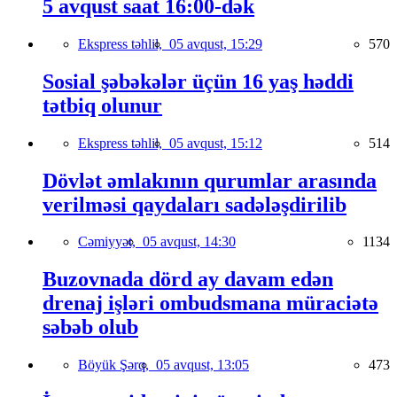
5 avqust saat 16:00-dək
Ekspress təhlil,
05 avqust, 15:29
570
Sosial şəbəkələr üçün 16 yaş həddi
tətbiq olunur
Ekspress təhlil,
05 avqust, 15:12
514
Dövlət əmlakının qurumlar arasında
verilməsi qaydaları sadələşdirilib
Cəmiyyət,
05 avqust, 14:30
1134
Buzovnada dörd ay davam edən
drenaj işləri ombudsmana müraciətə
səbəb olub
Böyük Şərq,
05 avqust, 13:05
473