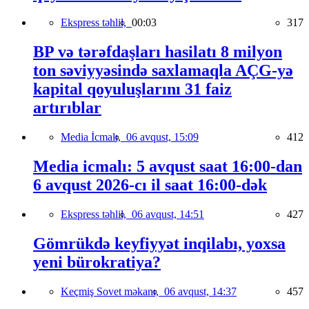
Ekspress təhlil,
00:03
317
BP və tərəfdaşları hasilatı 8 milyon
ton səviyyəsində saxlamaqla AÇG-yə
kapital qoyuluşlarını 31 faiz
artırıblar
Media İcmalı,
06 avqust, 15:09
412
Media icmalı: 5 avqust saat 16:00-dan
6 avqust 2026-cı il saat 16:00-dək
Ekspress təhlil,
06 avqust, 14:51
427
Gömrükdə keyfiyyət inqilabı, yoxsa
yeni bürokratiya?
Keçmiş Sovet məkanı,
06 avqust, 14:37
457