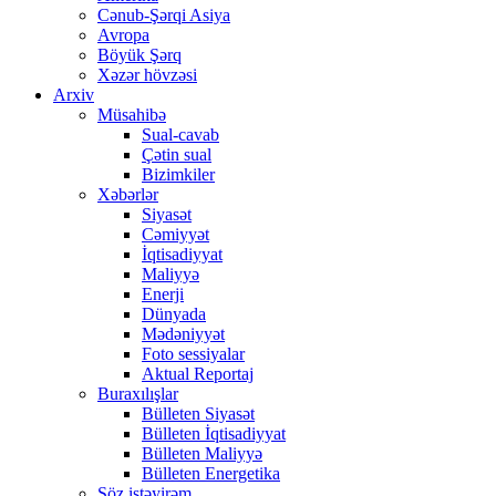
Cənub-Şərqi Asiya
Avropa
Böyük Şərq
Xəzər hövzəsi
Arxiv
Müsahibə
Sual-cavab
Çətin sual
Bizimkiler
Xəbərlər
Siyasət
Cəmiyyət
İqtisadiyyat
Maliyyə
Enerji
Dünyada
Mədəniyyət
Foto sessiyalar
Aktual Reportaj
Buraxılışlar
Bülleten Siyasət
Bülleten İqtisadiyyat
Bülleten Maliyyə
Bülleten Energetika
Söz istəyirəm