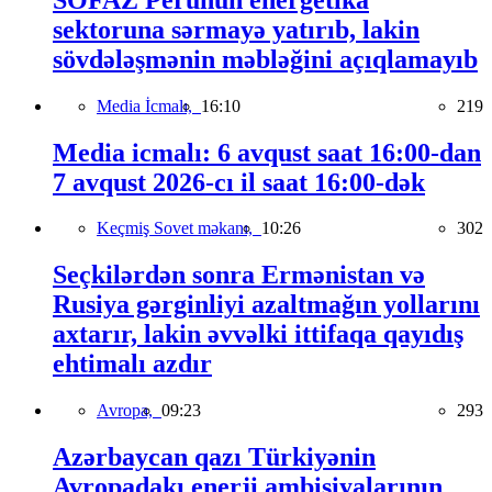
sektoruna sərmayə yatırıb, lakin
sövdələşmənin məbləğini açıqlamayıb
Media İcmalı,
16:10
219
Media icmalı: 6 avqust saat 16:00-dan
7 avqust 2026-cı il saat 16:00-dək
Keçmiş Sovet məkanı,
10:26
302
Seçkilərdən sonra Ermənistan və
Rusiya gərginliyi azaltmağın yollarını
axtarır, lakin əvvəlki ittifaqa qayıdış
ehtimalı azdır
Avropa,
09:23
293
Azərbaycan qazı Türkiyənin
Avropadakı enerji ambisiyalarının