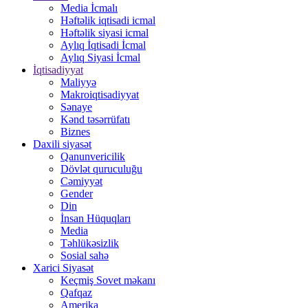
Media İcmalı
Həftəlik iqtisadi icmal
Həftəlik siyasi icmal
Aylıq İqtisadi İcmal
Aylıq Siyasi İcmal
İqtisadiyyat
Maliyyə
Makroiqtisadiyyat
Sənaye
Kənd təsərrüfatı
Biznes
Daxili siyasət
Qanunvericilik
Dövlət quruculuğu
Cəmiyyət
Gender
Din
İnsan Hüquqları
Media
Təhlükəsizlik
Sosial sahə
Xarici Siyasət
Keçmiş Sovet məkanı
Qafqaz
Amerika