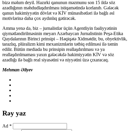
bizə məlum deyil. Hazırki qanunun məzmunu son 15 ildə söz
azadlığının məhdudlaşdırılması istiqamətində korlanıb. Gələcək
qanun hakimiyyətin dövlət və KİV münasibətləri ilə bağlı əsl
motivlərinə daha çox aydınlıq gətirəcək.
Amma yenə də, biz – jurnalistlər üçün Agentliyin fəaliyyətinin
qiymətləndirilməsinin meyarı Azərbaycan Jurnalistinin Peşə-Etika
Qaydalarının Birinci prinsipi – Həqiqətə Xidmətdir, bu, obyektivlik,
tarazlıq, plüralizm kimi mexanizmlərin tətbiq edilməsi ilə təmin
edilir. Bütün mediada bu prinsipin reallaşdırılması və ya
reallaşdırılmaması yaxın gələcəkdə hakimiyyətin KİV və söz
azadlığı ilə bağlı real siyasətini və niyyətini üzə çıxaracaq.
Mehman Əliyev
Rəy yaz
Ad *