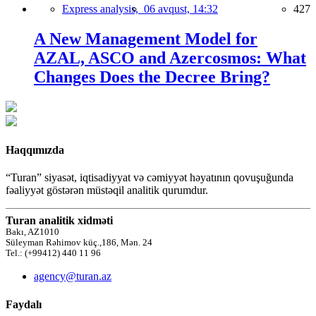
Express analysis,
06 avqust, 14:32
427
A New Management Model for
AZAL, ASCO and Azercosmos: What
Changes Does the Decree Bring?
Haqqımızda
“Turan” siyasət, iqtisadiyyat və cəmiyyət həyatının qovuşuğunda
fəaliyyət göstərən müstəqil analitik qurumdur.
Turan analitik xidməti
Bakı, AZ1010
Süleyman Rəhimov küç.,186, Mən. 24
Tel.: (+99412) 440 11 96
agency@turan.az
Faydalı