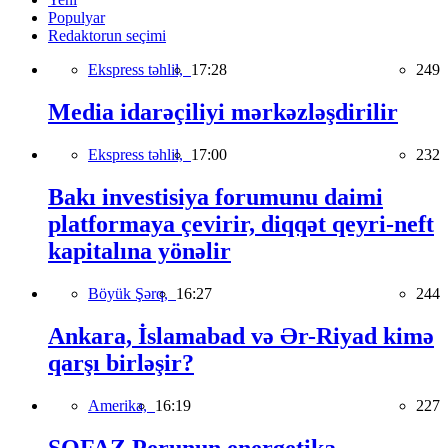
Populyar
Redaktorun seçimi
Ekspress təhlil,
17:28
249
Media idarəçiliyi mərkəzləşdirilir
Ekspress təhlil,
17:00
232
Bakı investisiya forumunu daimi
platformaya çevirir, diqqət qeyri-neft
kapitalına yönəlir
Böyük Şərq,
16:27
244
Ankara, İslamabad və Ər-Riyad kimə
qarşı birləşir?
Amerika,
16:19
227
SOFAZ Perunun energetika