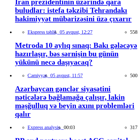
İran prezidentinin üzərində qara
buludlar: istefa təkzibi Tehrandakı
hakimiyyət mübarizəsini üzə çıxarır
Ekspress təhlil,
05 avqust, 12:27
558
Metroda 10 aylıq sınaq: Bakı gələcəyə
hazırlaşır, bəs sərnişin bu günün
yükünü necə daşıyacaq?
Cəmiyyət,
05 avqust, 11:57
500
Azərbaycan gənclər siyasətini
nəticələrə bağlamağa çalışır, lakin
məşğulluq və beyin axını problemləri
qalır
Express analysis,
00:03
317