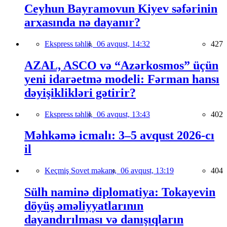
Ceyhun Bayramovun Kiyev səfərinin
arxasında nə dayanır?
Ekspress təhlil,
06 avqust, 14:32
427
AZAL, ASCO və “Azərkosmos” üçün
yeni idarəetmə modeli: Fərman hansı
dəyişiklikləri gətirir?
Ekspress təhlil,
06 avqust, 13:43
402
Məhkəmə icmalı: 3–5 avqust 2026-cı
il
Keçmiş Sovet məkanı,
06 avqust, 13:19
404
Sülh naminə diplomatiya: Tokayevin
döyüş əməliyyatlarının
dayandırılması və danışıqların