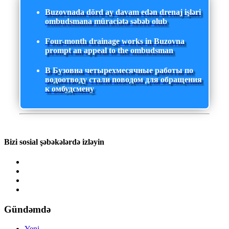
Buzovnada dörd ay davam edən drenaj işləri
ombudsmana müraciətə səbəb olub
Four-month drainage works in Buzovna
prompt an appeal to the ombudsman
В Бузовна четырехмесячные работы по
водоотводу стали поводом для обращения
к омбудсмену
Bizi sosial şəbəkələrdə izləyin
Gündəmdə
Yeni