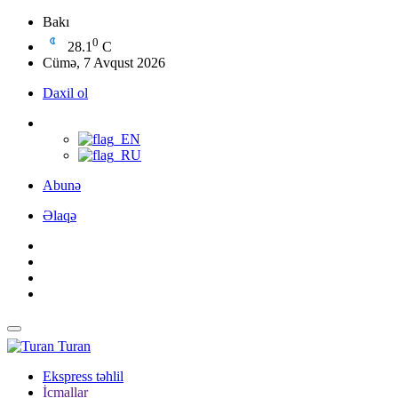
Bakı
0
28.1
C
Cümə, 7 Avqust 2026
Daxil ol
Abunə
Əlaqə
Turan
Ekspress təhlil
İcmallar