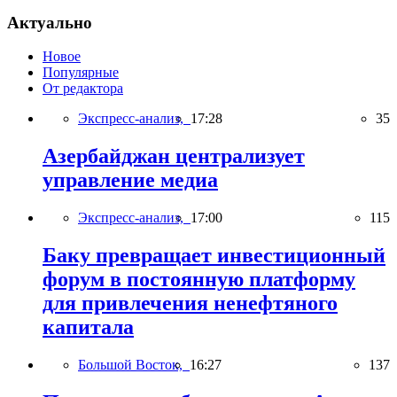
Актуально
Новое
Популярные
От редактора
Экспресс-анализ,
17:28
35
Азербайджан централизует
управление медиа
Экспресс-анализ,
17:00
115
Баку превращает инвестиционный
форум в постоянную платформу
для привлечения ненефтяного
капитала
Большой Восток,
16:27
137