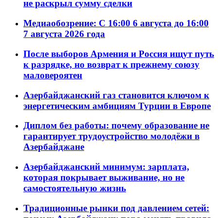
не раскрыл сумму сделки
Медиаобозрение: С 16:00 6 августа до 16:00
7 августа 2026 года
После выборов Армения и Россия ищут путь
к разрядке, но возврат к прежнему союзу
маловероятен
Азербайджанский газ становится ключом к
энергетическим амбициям Турции в Европе
Диплом без работы: почему образование не
гарантирует трудоустройство молодёжи в
Азербайджане
Азербайджанский минимум: зарплата,
которая покрывает выживание, но не
самостоятельную жизнь
Традиционные рынки под давлением сетей: