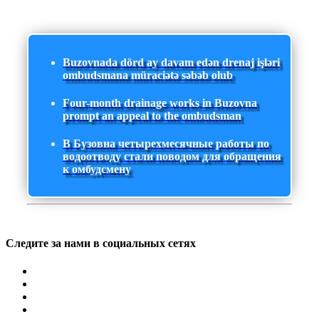
Buzovnada dörd ay davam edən drenaj işləri
ombudsmana müraciətə səbəb olub
Four-month drainage works in Buzovna
prompt an appeal to the ombudsman
В Бузовна четырехмесячные работы по
водоотводу стали поводом для обращения
к омбудсмену
Следите за нами в социальных сетях