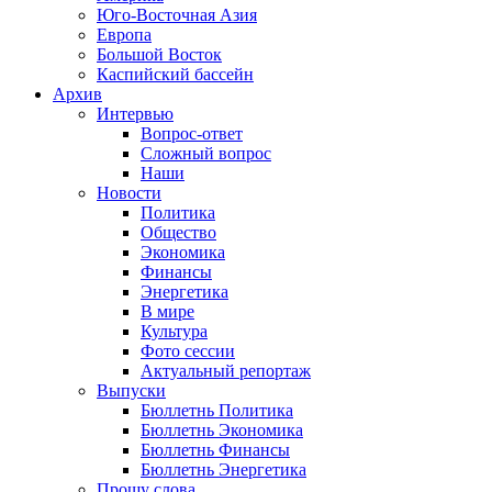
Юго-Восточная Азия
Европа
Большой Восток
Каспийский бассейн
Архив
Интервью
Вопрос-ответ
Сложный вопрос
Наши
Новости
Политика
Общество
Экономика
Финансы
Энергетика
В мире
Культура
Фото сессии
Актуальный репортаж
Выпуски
Бюллетнь Политика
Бюллетнь Экономика
Бюллетнь Финансы
Бюллетнь Энергетика
Прошу слова