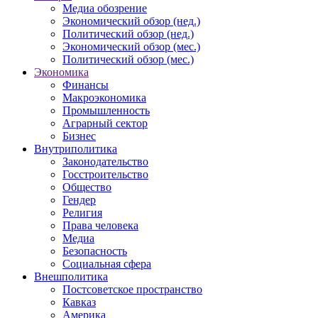
Медиа обозрение
Экономический обзор (нед.)
Политический обзор (нед.)
Экономический обзор (мес.)
Политический обзор (мес.)
Экономика
Финансы
Макроэкономика
Промышленность
Аграрный сектор
Бизнес
Внутриполитика
Законодательство
Госстроительство
Общество
Гендер
Религия
Права человека
Медиа
Безопасность
Социальная сфера
Внешполитика
Постсоветское пространство
Кавказ
Америка