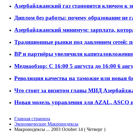
Азербайджанский газ становится ключом к 
Диплом без работы: почему образование не 
Азербайджанский минимум: зарплата, котор
Традиционные рынки под давлением сетей: 
BP и партнёры увеличили капиталовложения 
Медиаобзор: С 16:00 5 августа до 16:00 6 авг
Революция качества на таможне или новая 
Что стоит за визитом главы МИД Азербайдж
Новая модель управления для AZAL, ASCO и 
Главная страница
Экономические Макроиндексы
Макроиндексы ... 2003 October 14 ( Четверг )