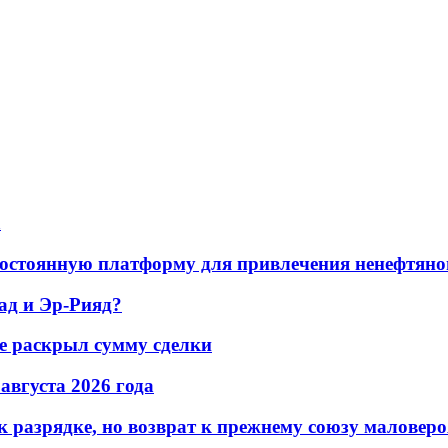
а
остоянную платформу для привлечения ненефтяно
ад и Эр-Рияд?
не раскрыл сумму сделки
 августа 2026 года
 разрядке, но возврат к прежнему союзу маловеро