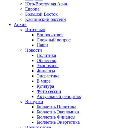
Юго-Восточная Азия
Европа
Большой Восток
Каспийский бассейн
Архив
Интервью
Вопрос-ответ
Сложный вопрос
Наши
Новости
Политика
Общество
Экономика
Финансы
Энергетика
В мире
Культура
Фото сессии
Актуальный репортаж
Выпуски
Бюллетнь Политика
Бюллетнь Экономика
Бюллетнь Финансы
Бюллетнь Энергетика
Прошу слова