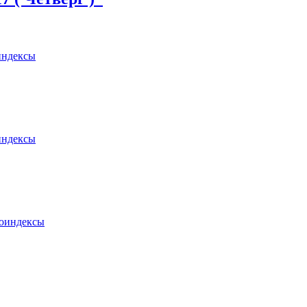
индексы
индексы
оиндексы