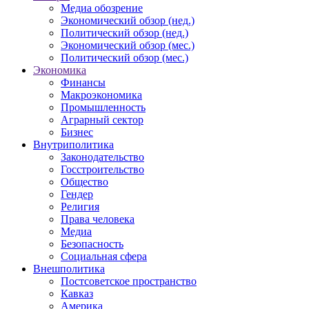
Медиа обозрение
Экономический обзор (нед.)
Политический обзор (нед.)
Экономический обзор (мес.)
Политический обзор (мес.)
Экономика
Финансы
Макроэкономика
Промышленность
Аграрный сектор
Бизнес
Внутриполитика
Законодательство
Госстроительство
Общество
Гендер
Религия
Права человека
Медиа
Безопасность
Социальная сфера
Внешполитика
Постсоветское пространство
Кавказ
Америка