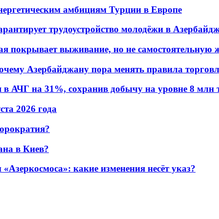
энергетическим амбициям Турции в Европе
гарантирует трудоустройство молодёжи в Азербайд
ая покрывает выживание, но не самостоятельную 
почему Азербайджану пора менять правила торгов
в АЧГ на 31%, сохранив добычу на уровне 8 млн 
уста 2026 года
бюрократия?
ана в Киев?
«Азеркосмоса»: какие изменения несёт указ?