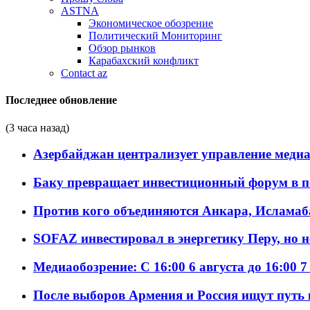
ASTNA
Экономическое обозрение
Политический Мониторинг
Обзор рынков
Карабахский конфликт
Contact az
Последнее обновление
(3 часа назад)
Азербайджан централизует управление меди
Баку превращает инвестиционный форум в п
Против кого объединяются Анкара, Исламаб
SOFAZ инвестировал в энергетику Перу, но 
Медиаобозрение: С 16:00 6 августа до 16:00 7
После выборов Армения и Россия ищут путь к