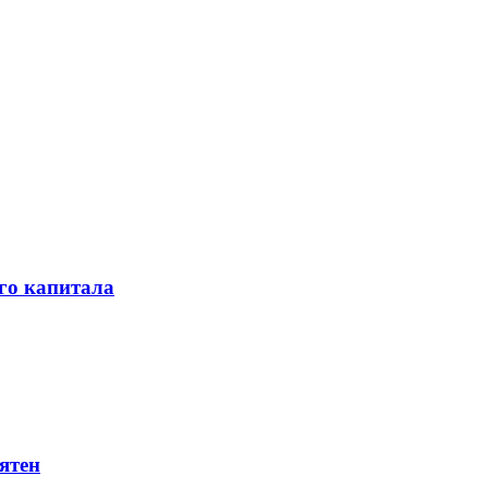
го капитала
ятен