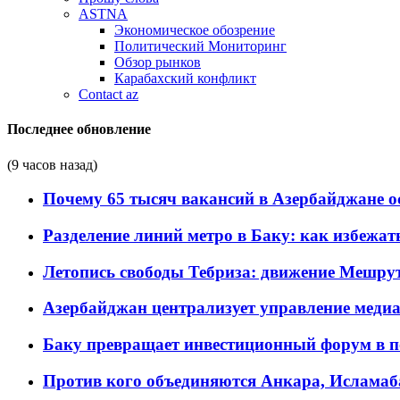
ASTNA
Экономическое обозрение
Политический Мониторинг
Обзор рынков
Карабахский конфликт
Contact az
Последнее обновление
(9 часов назад)
Почему 65 тысяч вакансий в Азербайджане 
Разделение линий метро в Баку: как избежат
Летопись свободы Тебриза: движение Мешрут
Азербайджан централизует управление меди
Баку превращает инвестиционный форум в п
Против кого объединяются Анкара, Исламаб