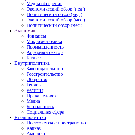
Медиа обозрение
Экономический обзор (нед.)
Политический обзор (нед.)
Экономический обзор (мес.)
Политический обзор (мес.)
Экономика
Финансы
Макроэкономика
Промышленность
Аграрный сектор
Бизнес
Внутриполитика
Законодательство
Госстроительство
Общество
Гендер
Религия
Права человека
Медиа
Безопасность
Социальная сфера
Внешполитика
Постсоветское пространство
Кавказ
Америка