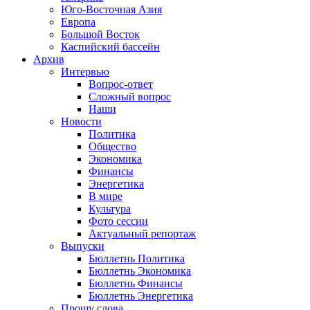
Юго-Восточная Азия
Европа
Большой Восток
Каспийский бассейн
Архив
Интервью
Вопрос-ответ
Сложный вопрос
Наши
Новости
Политика
Общество
Экономика
Финансы
Энергетика
В мире
Культура
Фото сессии
Актуальный репортаж
Выпуски
Бюллетнь Политика
Бюллетнь Экономика
Бюллетнь Финансы
Бюллетнь Энергетика
Прошу слова