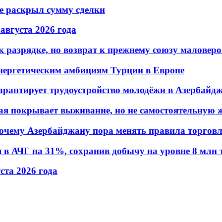
не раскрыл сумму сделки
 августа 2026 года
 разрядке, но возврат к прежнему союзу маловеро
энергетическим амбициям Турции в Европе
гарантирует трудоустройство молодёжи в Азербайд
ая покрывает выживание, но не самостоятельную 
почему Азербайджану пора менять правила торгов
в АЧГ на 31%, сохранив добычу на уровне 8 млн 
уста 2026 года