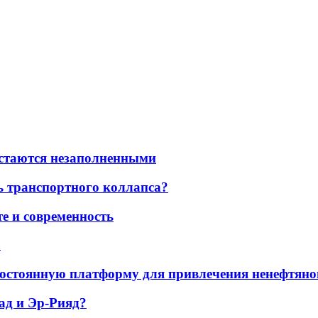
остаются незаполненными
ь транспортного коллапса?
е и современность
а
остоянную платформу для привлечения ненефтяно
ад и Эр-Рияд?