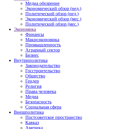
Медиа обозрение
Экономический обзор (нед.)
Политический обзор (нед.)
Экономический обзор (мес.)
Политический обзор (мес.)
Экономика
Финансы
Макроэкономика
Промышленность
Аграрный сектор
Бизнес
Внутриполитика
Законодательство
Госстроительство
Общество
Гендер
Религия
Права человека
Медиа
Безопасность
Социальная сфера
Внешполитика
Постсоветское пространство
Кавказ
Америка