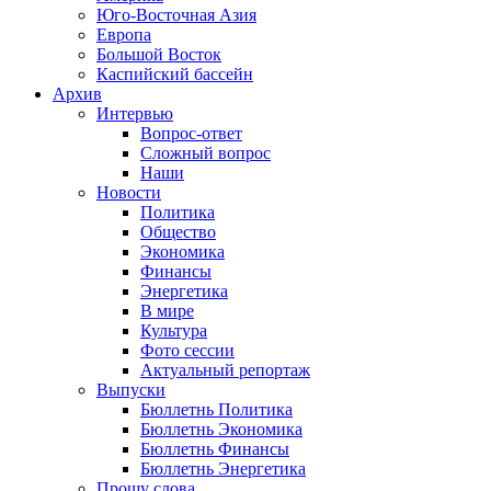
Юго-Восточная Азия
Европа
Большой Восток
Каспийский бассейн
Архив
Интервью
Вопрос-ответ
Сложный вопрос
Наши
Новости
Политика
Общество
Экономика
Финансы
Энергетика
В мире
Культура
Фото сессии
Актуальный репортаж
Выпуски
Бюллетнь Политика
Бюллетнь Экономика
Бюллетнь Финансы
Бюллетнь Энергетика
Прошу слова