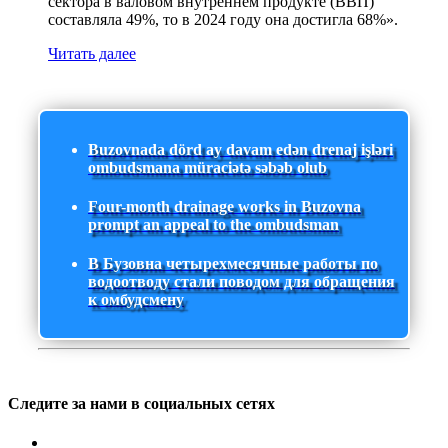
сектора в валовом внутреннем продукте (ВВП)
составляла 49%, то в 2024 году она достигла 68%».
Читать далее
Buzovnada dörd ay davam edən drenaj işləri
ombudsmana müraciətə səbəb olub
Four-month drainage works in Buzovna
prompt an appeal to the ombudsman
В Бузовна четырехмесячные работы по
водоотводу стали поводом для обращения
к омбудсмену
Следите за нами в социальных сетях