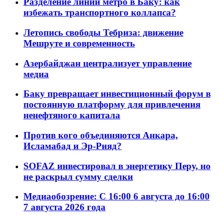
Разделение линий метро в Баку: как
избежать транспортного коллапса?
Летопись свободы Тебриза: движение
Мешруте и современность
Азербайджан централизует управление
медиа
Баку превращает инвестиционный форум в
постоянную платформу для привлечения
ненефтяного капитала
Против кого объединяются Анкара,
Исламабад и Эр-Рияд?
SOFAZ инвестировал в энергетику Перу, но
не раскрыл сумму сделки
Медиаобозрение: С 16:00 6 августа до 16:00
7 августа 2026 года