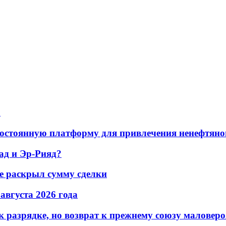
а
остоянную платформу для привлечения ненефтяно
ад и Эр-Рияд?
не раскрыл сумму сделки
 августа 2026 года
 разрядке, но возврат к прежнему союзу маловеро