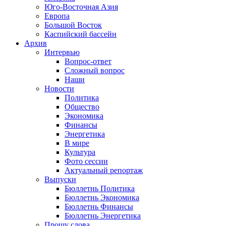
Юго-Восточная Азия
Европа
Большой Восток
Каспийский бассейн
Архив
Интервью
Вопрос-ответ
Сложный вопрос
Наши
Новости
Политика
Общество
Экономика
Финансы
Энергетика
В мире
Культура
Фото сессии
Актуальный репортаж
Выпуски
Бюллетнь Политика
Бюллетнь Экономика
Бюллетнь Финансы
Бюллетнь Энергетика
Прошу слова