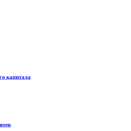
го капитала
ятен