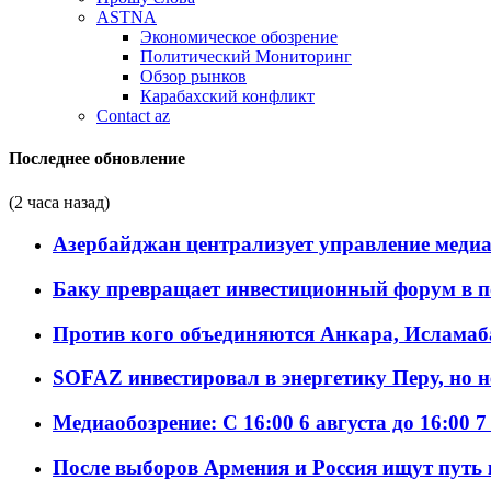
ASTNA
Экономическое обозрение
Политический Мониторинг
Обзор рынков
Карабахский конфликт
Contact az
Последнее обновление
(2 часа назад)
Азербайджан централизует управление меди
Баку превращает инвестиционный форум в п
Против кого объединяются Анкара, Исламаб
SOFAZ инвестировал в энергетику Перу, но 
Медиаобозрение: С 16:00 6 августа до 16:00 7
После выборов Армения и Россия ищут путь к