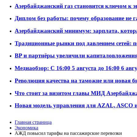
Азербайджанский газ становится ключом к 
Диплом без работы: почему образование не 
Азербайджанский минимум: зарплата, котор
Традиционные рынки под давлением сетей: 
BP и партнёры увеличили капиталовложения 
Медиаобзор: С 16:00 5 августа до 16:00 6 авг
Революция качества на таможне или новая 
Что стоит за визитом главы МИД Азербайдж
Новая модель управления для AZAL, ASCO и 
Главная страница
Экономика
АЖД повысил тарифы на пассажирские перевозки