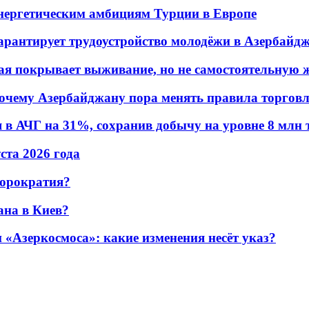
энергетическим амбициям Турции в Европе
гарантирует трудоустройство молодёжи в Азербайд
ая покрывает выживание, но не самостоятельную 
почему Азербайджану пора менять правила торгов
в АЧГ на 31%, сохранив добычу на уровне 8 млн 
уста 2026 года
бюрократия?
ана в Киев?
«Азеркосмоса»: какие изменения несёт указ?