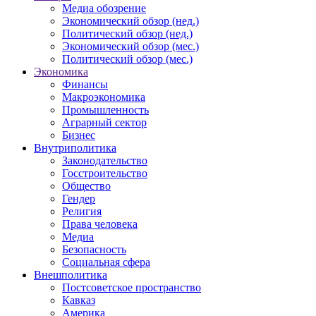
Медиа обозрение
Экономический обзор (нед.)
Политический обзор (нед.)
Экономический обзор (мес.)
Политический обзор (мес.)
Экономика
Финансы
Макроэкономика
Промышленность
Аграрный сектор
Бизнес
Внутриполитика
Законодательство
Госстроительство
Общество
Гендер
Религия
Права человека
Медиа
Безопасность
Социальная сфера
Внешполитика
Постсоветское пространство
Кавказ
Америка