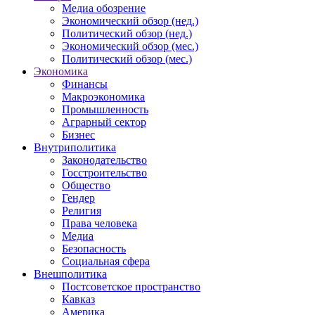
Медиа обозрение
Экономический обзор (нед.)
Политический обзор (нед.)
Экономический обзор (мес.)
Политический обзор (мес.)
Экономика
Финансы
Макроэкономика
Промышленность
Аграрный сектор
Бизнес
Внутриполитика
Законодательство
Госстроительство
Общество
Гендер
Религия
Права человека
Медиа
Безопасность
Социальная сфера
Внешполитика
Постсоветское пространство
Кавказ
Америка