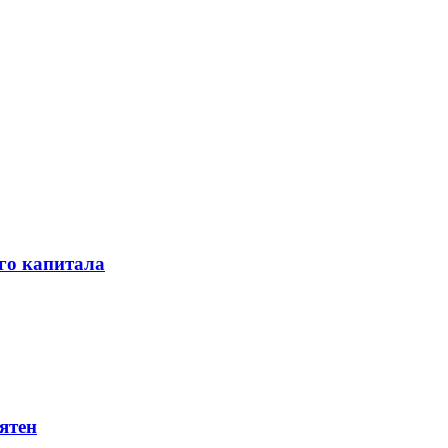
го капитала
ятен