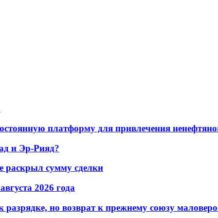
а
остоянную платформу для привлечения ненефтяно
ад и Эр-Рияд?
не раскрыл сумму сделки
 августа 2026 года
 разрядке, но возврат к прежнему союзу маловеро