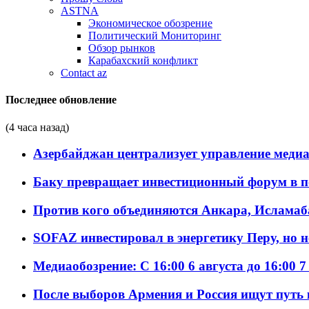
ASTNA
Экономическое обозрение
Политический Мониторинг
Обзор рынков
Карабахский конфликт
Contact az
Последнее обновление
(4 часа назад)
Азербайджан централизует управление меди
Баку превращает инвестиционный форум в п
Против кого объединяются Анкара, Исламаб
SOFAZ инвестировал в энергетику Перу, но 
Медиаобозрение: С 16:00 6 августа до 16:00 7
После выборов Армения и Россия ищут путь к