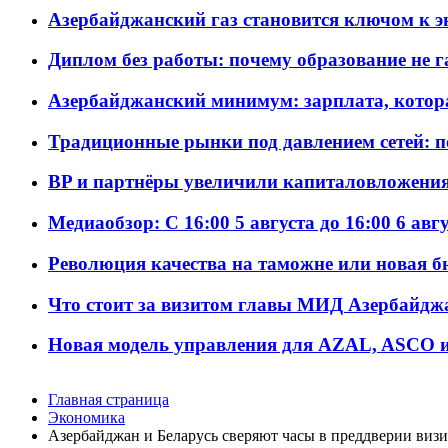
Азербайджанский газ становится ключом к 
Диплом без работы: почему образование не 
Азербайджанский минимум: зарплата, котор
Традиционные рынки под давлением сетей: 
BP и партнёры увеличили капиталовложения 
Медиаобзор: С 16:00 5 августа до 16:00 6 авг
Революция качества на таможне или новая 
Что стоит за визитом главы МИД Азербайдж
Новая модель управления для AZAL, ASCO и 
Главная страница
Экономика
Азербайджан и Беларусь сверяют часы в преддверии виз