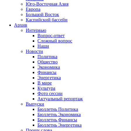
Юго-Восточная Азия
Европа
Большой Восток
Каспийский бассейн
Архив
Интервью
Вопрос-ответ
Сложный вопрос
Наши
Новости
Политика
Общество
Экономика
Финансы
Энергетика
В мире
Культура
Фото сессии
Актуальный репортаж
Выпуски
Бюллетнь Политика
Бюллетнь Экономика
Бюллетнь Финансы
Бюллетнь Энергетика
Прошу слова