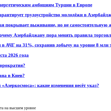
энергетическим амбициям Турции в Европе
гарантирует трудоустройство молодёжи в Азербайд
ая покрывает выживание, но не самостоятельную 
почему Азербайджану пора менять правила торгов
в АЧГ на 31%, сохранив добычу на уровне 8 млн 
уста 2026 года
бюрократия?
ана в Киев?
«Азеркосмоса»: какие изменения несёт указ?
ита на высшем уровне