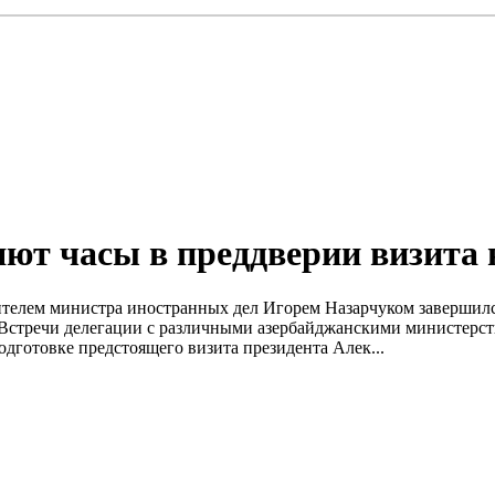
яют часы в преддверии визита
стителем министра иностранных дел Игорем Назарчуком заверши
Встречи делегации с различными азербайджанскими министерств
одготовке предстоящего визита президента Алек...