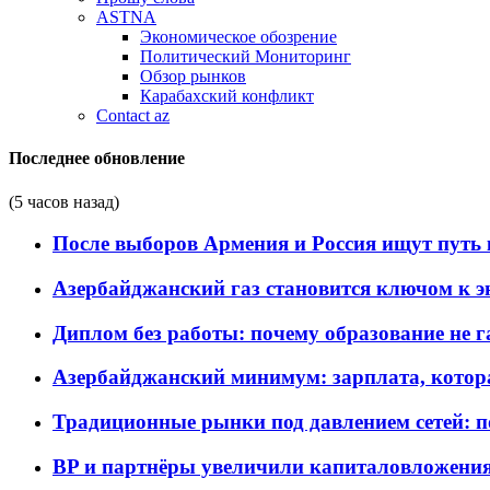
ASTNA
Экономическое обозрение
Политический Мониторинг
Обзор рынков
Карабахский конфликт
Contact az
Последнее обновление
(5 часов назад)
После выборов Армения и Россия ищут путь к
Азербайджанский газ становится ключом к 
Диплом без работы: почему образование не 
Азербайджанский минимум: зарплата, котор
Традиционные рынки под давлением сетей: 
BP и партнёры увеличили капиталовложения 