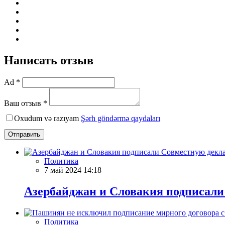
Написать отзыв
Ad *
Ваш отзыв *
Oxudum və razıyam
Şərh göndərmə qaydaları
Отправить
Политика
7 май 2024 14:18
Азербайджан и Словакия подписали
Политика