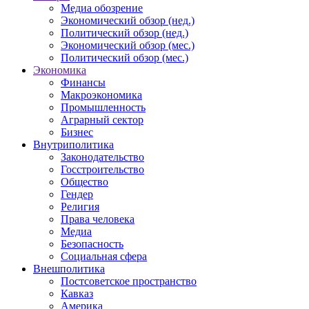
Медиа обозрение
Экономический обзор (нед.)
Политический обзор (нед.)
Экономический обзор (мес.)
Политический обзор (мес.)
Экономика
Финансы
Макроэкономика
Промышленность
Аграрный сектор
Бизнес
Внутриполитика
Законодательство
Госстроительство
Общество
Гендер
Религия
Права человека
Медиа
Безопасность
Социальная сфера
Внешполитика
Постсоветское пространство
Кавказ
Америка