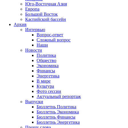
Юго-Восточная Азия
Европа
Большой Восток
Каспийский бассейн
Архив
Интервью
Вопрос-ответ
Сложный вопрос
Наши
Новости
Политика
Общество
Экономика
Финансы
Энергетика
В мире
Культура
Фото сессии
Актуальный репортаж
Выпуски
Бюллетнь Политика
Бюллетнь Экономика
Бюллетнь Финансы
Бюллетнь Энергетика
Прошу слова