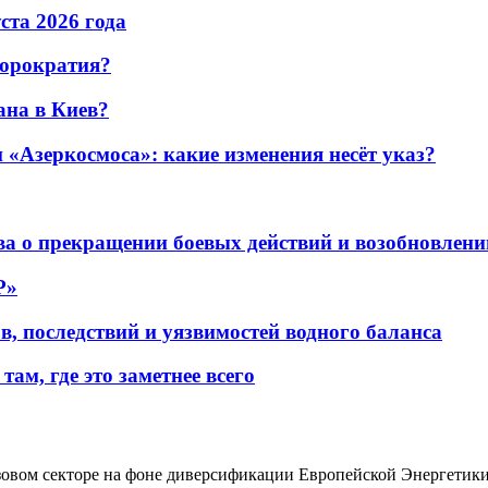
уста 2026 года
бюрократия?
ана в Киев?
«Азеркосмоса»: какие изменения несёт указ?
а о прекращении боевых действий и возобновлени
P»
в, последствий и уязвимостей водного баланса
ам, где это заметнее всего
зовом секторе на фоне диверсификации Европейской Энергетик