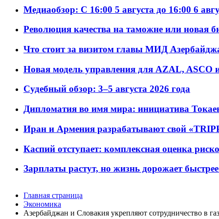
Медиаобзор: С 16:00 5 августа до 16:00 6 авг
Революция качества на таможне или новая 
Что стоит за визитом главы МИД Азербайдж
Новая модель управления для AZAL, ASCO и 
Судебный обзор: 3–5 августа 2026 года
Дипломатия во имя мира: инициатива Токаев
Иран и Армения разрабатывают свой «TRIP
Каспий отступает: комплексная оценка риско
Зарплаты растут, но жизнь дорожает быстрее т
Главная страница
Экономика
Азербайджан и Словакия укрепляют сотрудничество в га