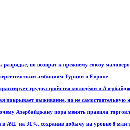
 разрядке, но возврат к прежнему союзу маловеро
энергетическим амбициям Турции в Европе
гарантирует трудоустройство молодёжи в Азербайд
ая покрывает выживание, но не самостоятельную 
почему Азербайджану пора менять правила торгов
в АЧГ на 31%, сохранив добычу на уровне 8 млн 