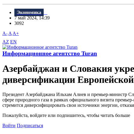
Экономика
7 май 2024, 14:39
3092
A-
A
A+
AZ
EN
Информационное агентство Turan
Азербайджан и Словакия укре
диверсификации Европейской
Президент Азербайджана Ильхам Алиев и премьер-министр Слов
сфере природного газа в рамках официального визита премьер-
стремится диверсифицировать свои источники энергии, отказав
Пожалуйста, войдите или подпишитесь, чтобы читать больше
Войти
Подписаться