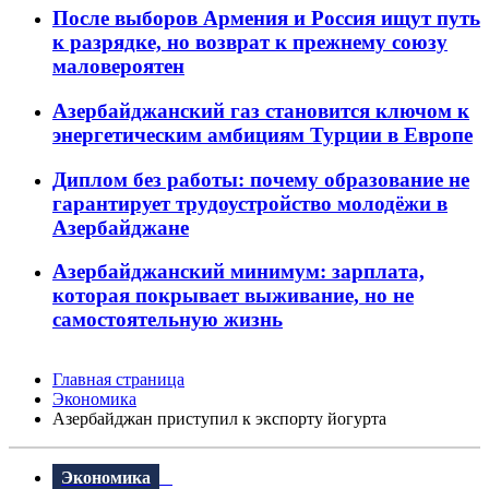
После выборов Армения и Россия ищут путь
к разрядке, но возврат к прежнему союзу
маловероятен
Азербайджанский газ становится ключом к
энергетическим амбициям Турции в Европе
Диплом без работы: почему образование не
гарантирует трудоустройство молодёжи в
Азербайджане
Азербайджанский минимум: зарплата,
которая покрывает выживание, но не
самостоятельную жизнь
Главная страница
Экономика
Азербайджан приступил к экспорту йогурта
Экономика