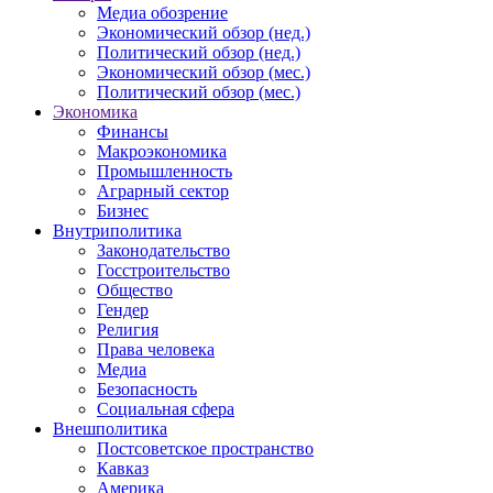
Медиа обозрение
Экономический обзор (нед.)
Политический обзор (нед.)
Экономический обзор (мес.)
Политический обзор (мес.)
Экономика
Финансы
Макроэкономика
Промышленность
Аграрный сектор
Бизнес
Внутриполитика
Законодательство
Госстроительство
Общество
Гендер
Религия
Права человека
Медиа
Безопасность
Социальная сфера
Внешполитика
Постсоветское пространство
Кавказ
Америка