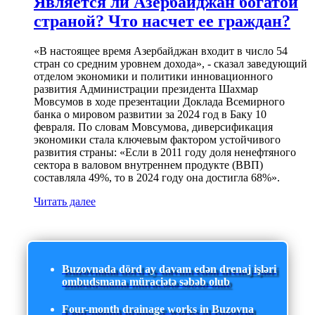
Является ли Азербайджан богатой
страной? Что насчет ее граждан?
«В настоящее время Азербайджан входит в число 54
стран со средним уровнем дохода», - сказал заведующий
отделом экономики и политики инновационного
развития Администрации президента Шахмар
Мовсумов в ходе презентации Доклада Всемирного
банка о мировом развитии за 2024 год в Баку 10
февраля. По словам Мовсумова, диверсификация
экономики стала ключевым фактором устойчивого
развития страны: «Если в 2011 году доля ненефтяного
сектора в валовом внутреннем продукте (ВВП)
составляла 49%, то в 2024 году она достигла 68%».
Читать далее
Buzovnada dörd ay davam edən drenaj işləri
ombudsmana müraciətə səbəb olub
Four-month drainage works in Buzovna