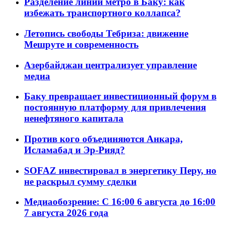
Разделение линий метро в Баку: как
избежать транспортного коллапса?
Летопись свободы Тебриза: движение
Мешруте и современность
Азербайджан централизует управление
медиа
Баку превращает инвестиционный форум в
постоянную платформу для привлечения
ненефтяного капитала
Против кого объединяются Анкара,
Исламабад и Эр-Рияд?
SOFAZ инвестировал в энергетику Перу, но
не раскрыл сумму сделки
Медиаобозрение: С 16:00 6 августа до 16:00
7 августа 2026 года