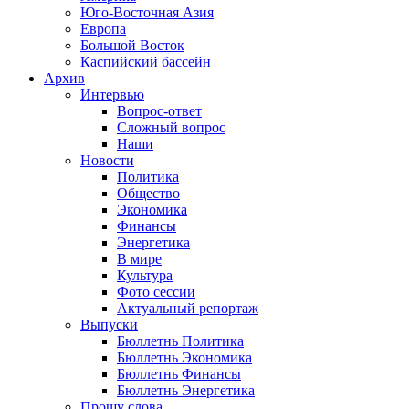
Юго-Восточная Азия
Европа
Большой Восток
Каспийский бассейн
Архив
Интервью
Вопрос-ответ
Сложный вопрос
Наши
Новости
Политика
Общество
Экономика
Финансы
Энергетика
В мире
Культура
Фото сессии
Актуальный репортаж
Выпуски
Бюллетнь Политика
Бюллетнь Экономика
Бюллетнь Финансы
Бюллетнь Энергетика
Прошу слова