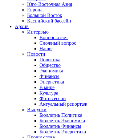
Юго-Восточная Азия
Европа
Большой Восток
Каспийский бассейн
Архив
Интервью
Вопрос-ответ
Сложный вопрос
Наши
Новости
Политика
Общество
Экономика
Финансы
Энергетика
В мире
Культура
Фото сессии
Актуальный репортаж
Выпуски
Бюллетнь Политика
Бюллетнь Экономика
Бюллетнь Финансы
Бюллетнь Энергетика
Прошу слова