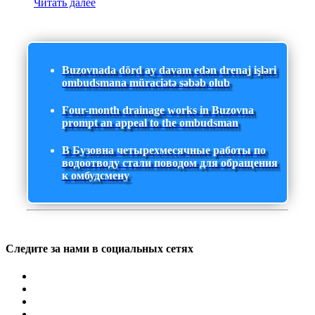
Читать далее
Buzovnada dörd ay davam edən drenaj işləri
ombudsmana müraciətə səbəb olub
Four-month drainage works in Buzovna
prompt an appeal to the ombudsman
В Бузовна четырехмесячные работы по
водоотводу стали поводом для обращения
к омбудсмену
Следите за нами в социальных сетях