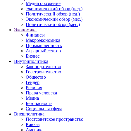
Медиа обозрение
Экономический обзор (нед.)
Политический обзор (нед.)
Экономический обзор (мес.)
Политический обзор (мес.)
Экономика
Финансы
Макроэкономика
Промышленность
Аграрный сектор
Бизнес
Внутриполитика
Законодательство
Госстроительство
Общество
Гендер
Религия
Права человека
Медиа
Безопасность
Социальная сфера
Внешполитика
Постсоветское пространство
Кавказ
Америка