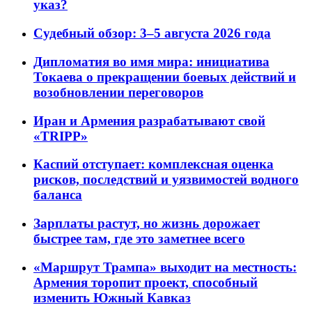
указ?
Судебный обзор: 3–5 августа 2026 года
Дипломатия во имя мира: инициатива
Токаева о прекращении боевых действий и
возобновлении переговоров
Иран и Армения разрабатывают свой
«TRIPP»
Каспий отступает: комплексная оценка
рисков, последствий и уязвимостей водного
баланса
Зарплаты растут, но жизнь дорожает
быстрее там, где это заметнее всего
«Маршрут Трампа» выходит на местность:
Армения торопит проект, способный
изменить Южный Кавказ