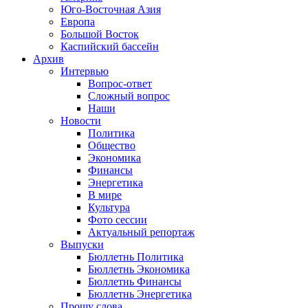
Юго-Восточная Азия
Европа
Большой Восток
Каспийский бассейн
Архив
Интервью
Вопрос-ответ
Сложный вопрос
Наши
Новости
Политика
Общество
Экономика
Финансы
Энергетика
В мире
Культура
Фото сессии
Актуальный репортаж
Выпуски
Бюллетнь Политика
Бюллетнь Экономика
Бюллетнь Финансы
Бюллетнь Энергетика
Прошу слова