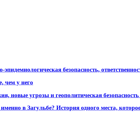
эпидемиологическая безопасность, ответственност
, чем у него
жия, новые угрозы и геополитическая безопасност
именно в Загульбе? История одного места, которо