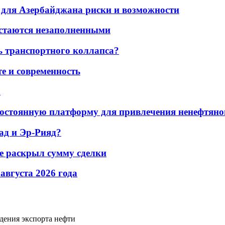
для Азербайджана риски и возможности
остаются незаполненными
ь транспортного коллапса?
е и современность
а
остоянную платформу для привлечения ненефтяно
ад и Эр-Рияд?
не раскрыл сумму сделки
 августа 2026 года
адения экспорта нефти