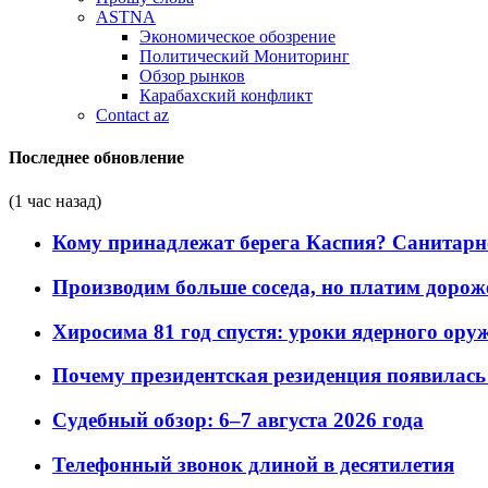
ASTNA
Экономическое обозрение
Политический Мониторинг
Обзор рынков
Карабахский конфликт
Contact az
Последнее обновление
(1 час назад)
Кому принадлежат берега Каспия? Санитарно-
Производим больше соседа, но платим дороже
Хиросима 81 год спустя: уроки ядерного ору
Почему президентская резиденция появилась 
Судебный обзор: 6–7 августа 2026 года
Телефонный звонок длиной в десятилетия