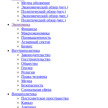
Медиа обозрение
Экономический обзор (нед.)
Политический обзор (нед.)
Экономический обзор (мес.)
Политический обзор (мес.)
Экономика
Финансы
Макроэкономика
Промышленность
Аграрный сектор
Бизнес
Внутриполитика
Законодательство
Госстроительство
Общество
Гендер
Религия
Права человека
Медиа
Безопасность
Социальная сфера
Внешполитика
Постсоветское пространство
Кавказ
Америка