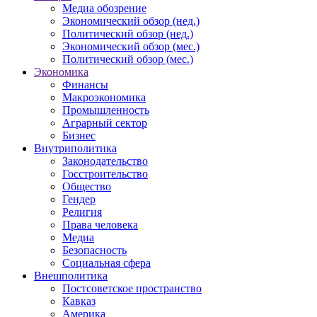
Медиа обозрение
Экономический обзор (нед.)
Политический обзор (нед.)
Экономический обзор (мес.)
Политический обзор (мес.)
Экономика
Финансы
Макроэкономика
Промышленность
Аграрный сектор
Бизнес
Внутриполитика
Законодательство
Госстроительство
Общество
Гендер
Религия
Права человека
Медиа
Безопасность
Социальная сфера
Внешполитика
Постсоветское пространство
Кавказ
Америка