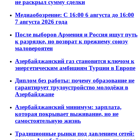
не раскрыл сумму сделки
Медиаобозрение: С 16:00 6 августа до 16:00
7 августа 2026 года
После выборов Армения и Россия ищут путь
к разрядке, но возврат к прежнему союзу
маловероятен
Азербайджанский газ становится ключом к
энергетическим амбициям Турции в Европе
Диплом без работы: почему образование не
гарантирует трудоустройство молодёжи в
Азербайджане
Азербайджанский минимум: зарплата,
которая покрывает выживание, но не
самостоятельную жизнь
Традиционные рынки под давлением сетей: