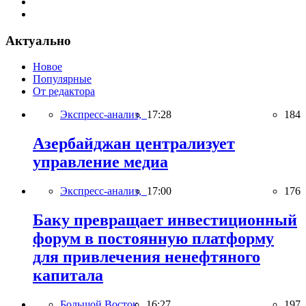
Актуально
Новое
Популярные
От редактора
Экспресс-анализ,
17:28
184
Азербайджан централизует
управление медиа
Экспресс-анализ,
17:00
176
Баку превращает инвестиционный
форум в постоянную платформу
для привлечения ненефтяного
капитала
Большой Восток,
16:27
197