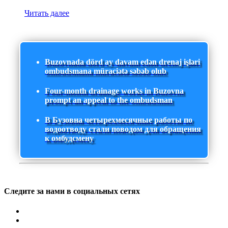
Читать далее
Buzovnada dörd ay davam edən drenaj işləri
ombudsmana müraciətə səbəb olub
Four-month drainage works in Buzovna
prompt an appeal to the ombudsman
В Бузовна четырехмесячные работы по
водоотводу стали поводом для обращения
к омбудсмену
Следите за нами в социальных сетях