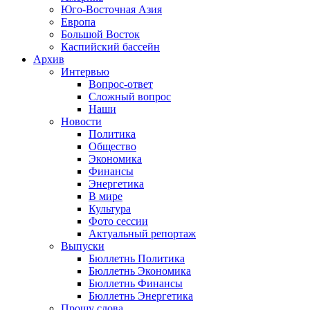
Юго-Восточная Азия
Европа
Большой Восток
Каспийский бассейн
Архив
Интервью
Вопрос-ответ
Сложный вопрос
Наши
Новости
Политика
Общество
Экономика
Финансы
Энергетика
В мире
Культура
Фото сессии
Актуальный репортаж
Выпуски
Бюллетнь Политика
Бюллетнь Экономика
Бюллетнь Финансы
Бюллетнь Энергетика
Прошу слова