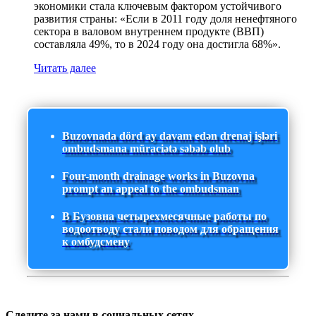
экономики стала ключевым фактором устойчивого
развития страны: «Если в 2011 году доля ненефтяного
сектора в валовом внутреннем продукте (ВВП)
составляла 49%, то в 2024 году она достигла 68%».
Читать далее
Buzovnada dörd ay davam edən drenaj işləri
ombudsmana müraciətə səbəb olub
Four-month drainage works in Buzovna
prompt an appeal to the ombudsman
В Бузовна четырехмесячные работы по
водоотводу стали поводом для обращения
к омбудсмену
Следите за нами в социальных сетях