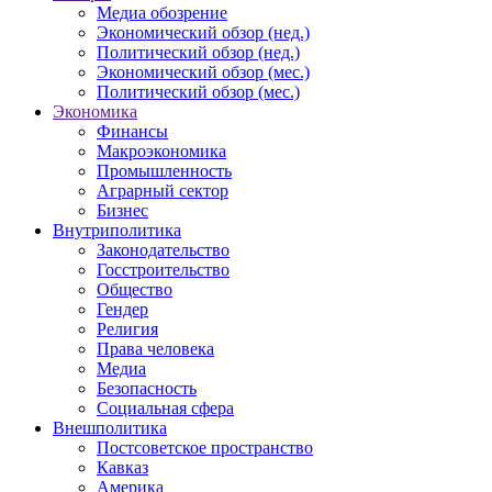
Медиа обозрение
Экономический обзор (нед.)
Политический обзор (нед.)
Экономический обзор (мес.)
Политический обзор (мес.)
Экономика
Финансы
Макроэкономика
Промышленность
Аграрный сектор
Бизнес
Внутриполитика
Законодательство
Госстроительство
Общество
Гендер
Религия
Права человека
Медиа
Безопасность
Социальная сфера
Внешполитика
Постсоветское пространство
Кавказ
Америка