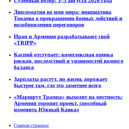
Судебный обзор: 3–5 августа 2026 года
Дипломатия во имя мира: инициатива
Токаева о прекращении боевых действий и
возобновлении переговоров
Иран и Армения разрабатывают свой
«TRIPP»
Каспий отступает: комплексная оценка
рисков, последствий и уязвимостей водного
баланса
Зарплаты растут, но жизнь дорожает
быстрее там, где это заметнее всего
«Маршрут Трампа» выходит на местность:
Армения торопит проект, способный
изменить Южный Кавказ
Главная страница