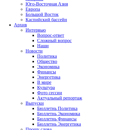
Юго-Восточная Азия
Европа
Большой Восток
Каспийский бассейн
Архив
Интервью
Вопрос-ответ
Сложный вопрос
Наши
Новости
Политика
Общество
Экономика
Финансы
Энергетика
В мире
Культура
Фото сессии
Актуальный репортаж
Выпуски
Бюллетнь Политика
Бюллетнь Экономика
Бюллетнь Финансы
Бюллетнь Энергетика
Прошу слова